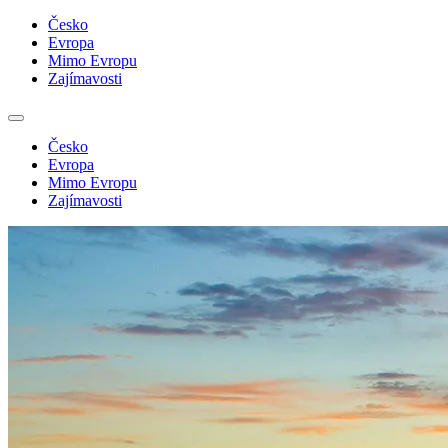
Česko
Evropa
Mimo Evropu
Zajímavosti
Česko
Evropa
Mimo Evropu
Zajímavosti