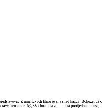
představovat. Z amerických filmů je zná snad každý. Bohužel už o
astávce ten americký, všechna auta za ním i ta protijedoucí musejí