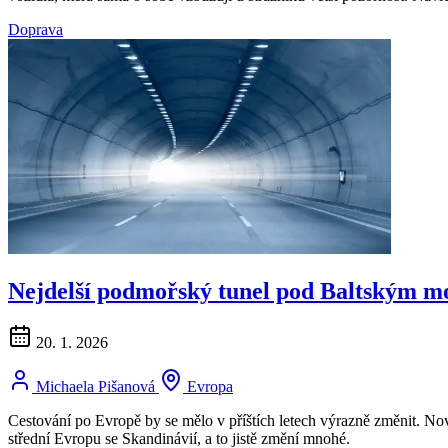
Doprava
Nejdelší podmořský tunel pod Baltským mo
20. 1. 2026
Michaela Pišanová
Evropa
Cestování po Evropě by se mělo v příštích letech výrazně změnit. Nová
střední Evropu se Skandinávií, a to jistě změní mnohé.