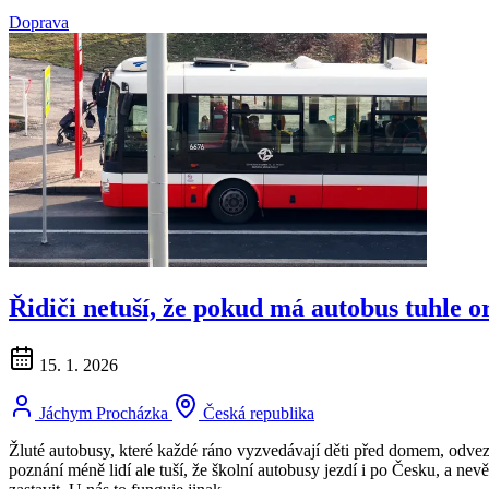
Doprava
Řidiči netuší, že pokud má autobus tuhle o
15. 1. 2026
Jáchym Procházka
Česká republika
Žluté autobusy, které každé ráno vyzvedávají děti před domem, odvez
poznání méně lidí ale tuší, že školní autobusy jezdí i po Česku, a nev