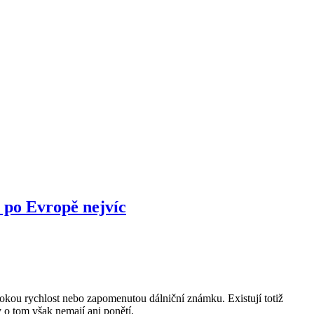
í po Evropě nejvíc
okou rychlost nebo zapomenutou dálniční známku. Existují totiž
y o tom však nemají ani ponětí.