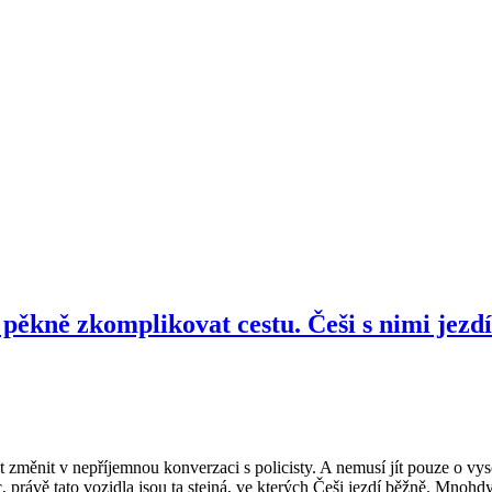
pěkně zkomplikovat cestu. Češi s nimi jezd
měnit v nepříjemnou konverzaci s policisty. A nemusí jít pouze o vys
, právě tato vozidla jsou ta stejná, ve kterých Češi jezdí běžně. Mnohd