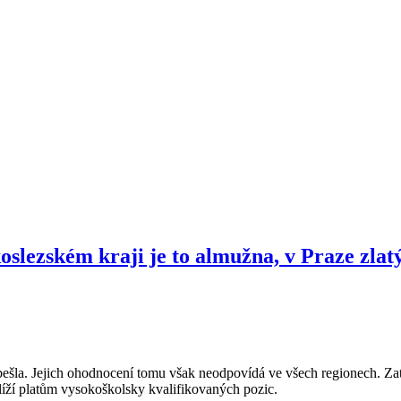
slezském kraji je to almužna, v Praze zlat
eobešla. Jejich ohodnocení tomu však neodpovídá ve všech regionech. 
líží platům vysokoškolsky kvalifikovaných pozic.