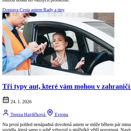
Doprava
Cesta autem
Rady a tipy
Tři typy aut, které vám mohou v zahraničí 
24. 1. 2026
Tereza Havlíčková
Evropa
Na první pohled nenápadná dovolená autem se může během pár minut z
vozidla, která sama o sobě vzbuzují u strážníků větší pozornost. Navíc