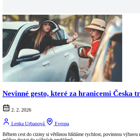
Nevinné gesto, které za hranicemi Česka tre
2. 2. 2026
Lenka Urbanová
Evropa
Během cest do ciziny si většinou hlídáme rychlost, povinnou výbavu 
můžou dostat do vážných problémů.