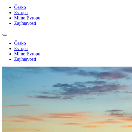
Česko
Evropa
Mimo Evropu
Zajímavosti
Česko
Evropa
Mimo Evropu
Zajímavosti