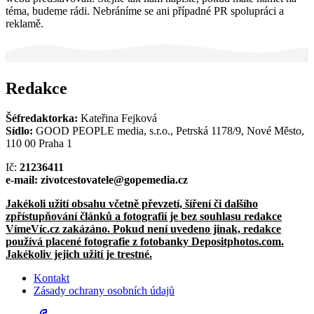
téma, budeme rádi. Nebráníme se ani případné PR spolupráci a
reklamě.
Redakce
Šéfredaktorka:
Kateřina Fejková
Sídlo:
GOOD PEOPLE media, s.r.o., Petrská 1178/9, Nové Město,
110 00 Praha 1
Ič:
21236411
e-mail: zivotcestovatele@gopemedia.cz
Jakékoli užití obsahu včetně převzetí, šíření či dalšího
zpřístupňování článků a fotografií je bez souhlasu redakce
VímeVíc.cz zakázáno. Pokud není uvedeno jinak, redakce
používá placené fotografie z fotobanky Depositphotos.com.
Jakékoliv jejich užití je trestné.
Kontakt
Zásady ochrany osobních údajů