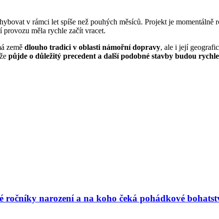
hybovat v rámci let spíše než pouhých měsíců. Projekt je momentálně r
ní provozu měla rychle začít vracet.
 má země
dlouho tradici v oblasti námořní dopravy
, ale i její geogra
 že
půjde o důležitý precedent a další podobné stavby budou rychle
vé ročníky narození a na koho čeká pohádkové bohatst