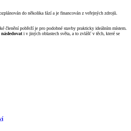
ozplánován do několika fází a je financován z veřejných zdrojů.
fické členění pobřeží je pro podobné stavby prakticky ideálním místem.
 následovat
i v jiných oblastech světa, a to zvlášť v těch, které se
ví