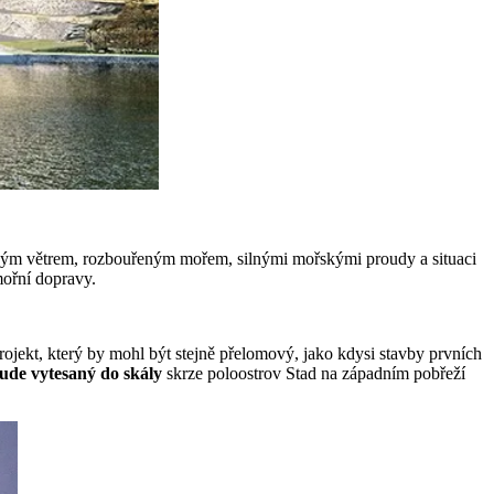
udkým větrem, rozbouřeným mořem, silnými mořskými proudy a situaci
mořní dopravy.
rojekt, který by mohl být stejně přelomový, jako kdysi stavby prvních
ude vytesaný do skály
skrze poloostrov Stad na západním pobřeží