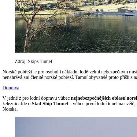
Zdroj: SkipsTunnel
Norské pobřeží je pro osobní i nákladní lodě velmi nebezpečným mís
nenahrává ani členité norské pobřeží. Tamní obyvatelé proto přišli s 
Doprava
V jedné z pro lodní dopravu vůbec
nejnebezpečnějších oblastí nor
železnic. Jde o
Stad Ship Tunnel
– vůbec první lodní tunel na světě, 
Norska.