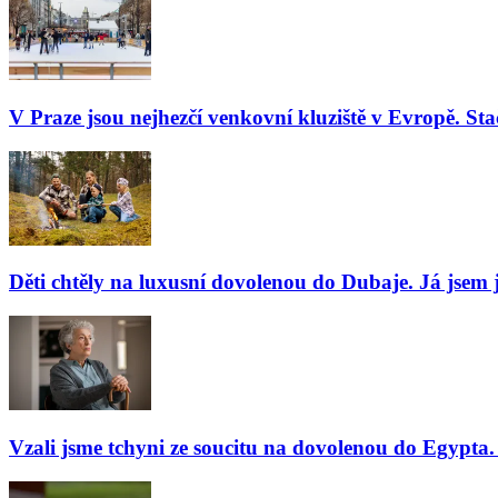
V Praze jsou nejhezčí venkovní kluziště v Evropě. Stač
Děti chtěly na luxusní dovolenou do Dubaje. Já jsem j
Vzali jsme tchyni ze soucitu na dovolenou do Egypta. 