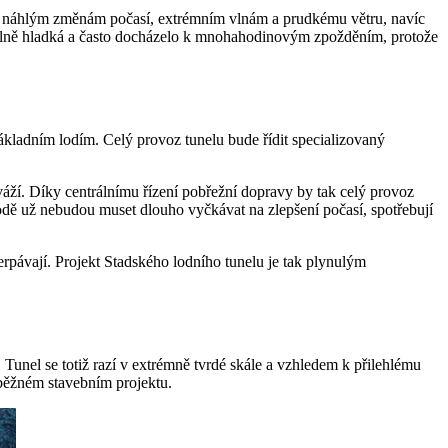
čelí náhlým změnám počasí, extrémním vlnám a prudkému větru, navíc
plně hladká a často docházelo k mnohahodinovým zpožděním, protože
kladním lodím. Celý provoz tunelu bude řídit specializovaný
eváží. Díky centrálnímu řízení pobřežní dopravy by tak celý provoz
odě už nebudou muset dlouho vyčkávat na zlepšení počasí, spotřebují
rpávají. Projekt Stadského lodního tunelu je tak plynulým
. Tunel se totiž razí v extrémně tvrdé skále a vzhledem k přilehlému
běžném stavebním projektu.