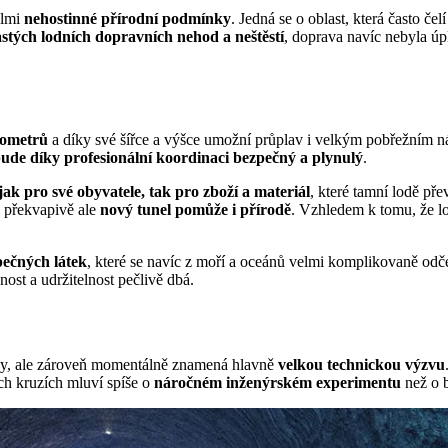
elmi
nehostinné přírodní podmínky
. Jedná se o oblast, která často 
stých lodních dopravních nehod a neštěstí
, doprava navíc nebyla ú
lometrů
a díky své šířce a výšce umožní průplav i velkým pobřežním ná
ude díky profesionální koordinaci bezpečný a plynulý
.
jak pro své obyvatele, tak pro zboží a materiál
, které tamní lodě př
á překvapivě ale
nový tunel pomůže i přírodě
. Vzhledem k tomu, že l
pečných látek
, které se navíc z moří a oceánů velmi komplikovaně odče
nost a udržitelnost pečlivě dbá.
ravy, ale zároveň momentálně znamená hlavně
velkou technickou výzvu
ch kruzích mluví spíše o
náročném inženýrském experimentu
než o 