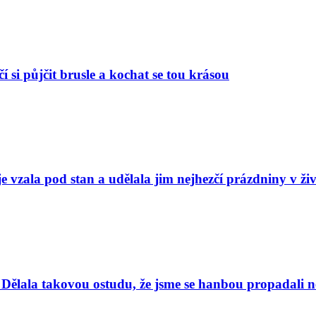
í si půjčit brusle a kochat se tou krásou
e vzala pod stan a udělala jim nejhezčí prázdniny v ži
Dělala takovou ostudu, že jsme se hanbou propadali nej