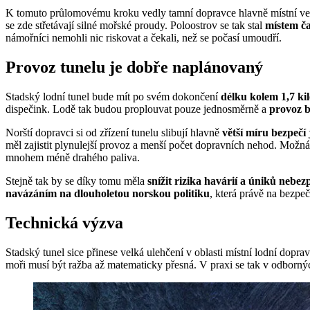
K tomuto průlomovému kroku vedly tamní dopravce hlavně místní v
se zde střetávají silné mořské proudy. Poloostrov se tak stal
místem ča
námořníci nemohli nic riskovat a čekali, než se počasí umoudří.
Provoz tunelu je dobře naplánovaný
Stadský lodní tunel bude mít po svém dokončení
délku kolem 1,7 ki
dispečink. Lodě tak budou proplouvat pouze jednosměrně a
provoz b
Norští dopravci si od zřízení tunelu slibují hlavně
větší míru bezpečí 
měl zajistit plynulejší provoz a menší počet dopravních nehod. Možn
mnohem méně drahého paliva.
Stejně tak by se díky tomu měla
snížit rizika havárií a úniků nebez
navázáním na dlouholetou norskou politiku
, která právě na bezpeč
Technická výzva
Stadský tunel sice přinese velká ulehčení v oblasti místní lodní dop
moři musí být ražba až matematicky přesná. V praxi se tak v odborný