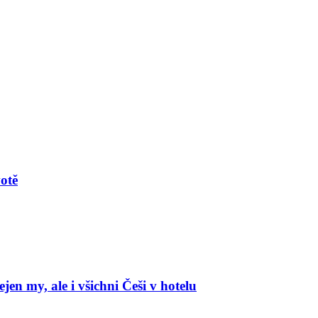
votě
en my, ale i všichni Češi v hotelu