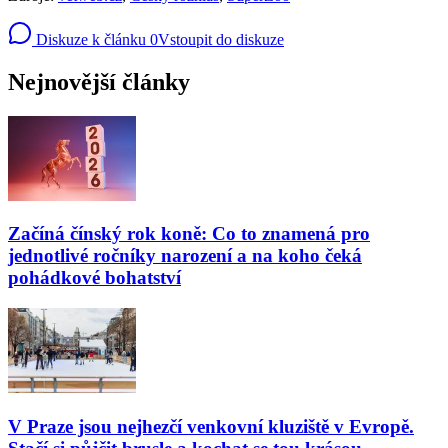
Diskuze k článku
0
Vstoupit do diskuze
Nejnovější články
Začíná čínský rok koně: Co to znamená pro
jednotlivé ročníky narození a na koho čeká
pohádkové bohatství
V Praze jsou nejhezčí venkovní kluziště v Evropě.