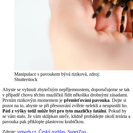
Manipulace s pavoukem bývá riziková, zdroj:
Shutterstock
Abyste se vyhnuli zbytečným nepříjemnostem, doporučujeme se tak
v případě chovu těchto mazlíčků řídit několika drobnými zásadami.
Prvním rizikovým momentem je
přemisťování pavouka
. Dejte si
pozor na to, abyste se při přesouvání zvířete nelekli a neupustili ho.
Pád z výšky totiž může být pro tyto mazlíčky fatální
. Pokud by
se vám stalo, že vám sklípkan uteče, klidně probádejte okolí terária a
pavouka pak přiklopte plastovou krabičkou.
Zdroje:
vetweb.cz
,
Český rozhlas
,
SuperZoo