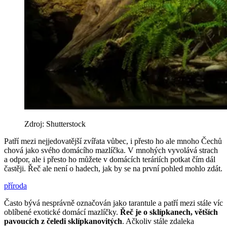
Zdroj: Shutterstock
Patří mezi nejjedovatější zvířata vůbec, i přesto ho ale mnoho Čechů
chová jako svého domácího mazlíčka. V mnohých vyvolává strach
a odpor, ale i přesto ho můžete v domácích teráriích potkat čím dál
častěji. Řeč ale není o hadech, jak by se na první pohled mohlo zdát.
příroda
Často bývá nesprávně označován jako tarantule a patří mezi stále víc
oblíbené exotické domácí mazlíčky.
Řeč je o sklípkanech, větších
pavoucích z čeledi sklípkanovitých
. Ačkoliv stále zdaleka