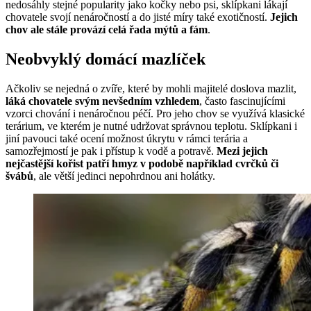
nedosáhly stejné popularity jako kočky nebo psi, sklípkani lákají
chovatele svojí nenáročností a do jisté míry také exotičností.
Jejich
chov ale stále provází celá řada mýtů a fám
.
Neobvyklý domácí mazlíček
Ačkoliv se nejedná o zvíře, které by mohli majitelé doslova mazlit,
láká chovatele svým nevšedním vzhledem
, často fascinujícími
vzorci chování i nenáročnou péčí. Pro jeho chov se využívá klasické
terárium, ve kterém je nutné udržovat správnou teplotu. Sklípkani i
jiní pavouci také ocení možnost úkrytu v rámci terária a
samozřejmostí je pak i přístup k vodě a potravě.
Mezi jejich
nejčastější kořist patří hmyz v podobě například cvrčků či
švábů
, ale větší jedinci nepohrdnou ani holátky.