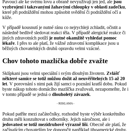
Pavouci ale ke svému lovu a obraně nevyužívají jen jed, ale
jsou
vyzbrojeni i takzvanými žahavými chloupky v oblasti zadečku
,
které při podráždění mohou způsobit svědění či podráždění očí a
kůže.
V případě kousnutí je nutné ránu co nejrychleji zchladit, očistit a
následně bedlivě sledovat reakci těla. V případě alergické reakce či
jiných zdravotních potíží
je nutné okamžitě vyhledat pomoc
lékaře
. I přes to ale platí, že vážné zdravotní komplikace jsou u
běžných chovatelských druhů opravdu velmi vzácné.
Chov tohoto mazlíčka dobře zvažte
Sklípkani jsou velmi speciální i svým dlouhým životem.
Zvlášť
některé samice se totiž můžou dožít až neuvěřitelných 15 až 20
let
. V porovnání s nimi pak žijí samci o poznání kratší dobu. Pokud
byste nákup tohoto domácího mazlíčka zvažovali, nezapomeňte, že i
v tomto případě se jedná o
dlouholetý závazek
.
Pokud patříte mezi začátečníky, rozhodně byste výběr konkrétního
druhu měli konzultovat s odborníky. Jejich náročnost, ale i
jedovatost se totiž mezidruhově výrazně liší
. Obecně ale platí, že
začínajícím chovatelům lze doporučit například jihoamerické druhy,