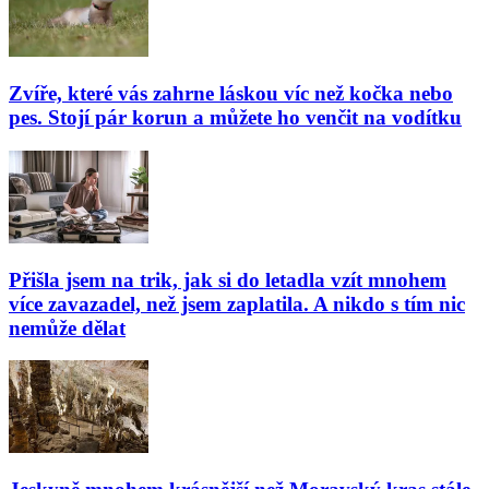
Zvíře, které vás zahrne láskou víc než kočka nebo
pes. Stojí pár korun a můžete ho venčit na vodítku
Přišla jsem na trik, jak si do letadla vzít mnohem
více zavazadel, než jsem zaplatila. A nikdo s tím nic
nemůže dělat