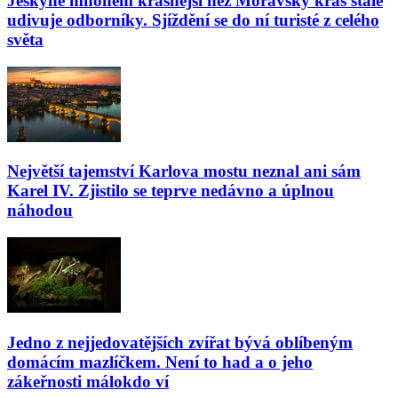
Jeskyně mnohem krásnější než Moravský kras stále
udivuje odborníky. Sjíždění se do ní turisté z celého
světa
Největší tajemství Karlova mostu neznal ani sám
Karel IV. Zjistilo se teprve nedávno a úplnou
náhodou
Jedno z nejjedovatějších zvířat bývá oblíbeným
domácím mazlíčkem. Není to had a o jeho
zákeřnosti málokdo ví