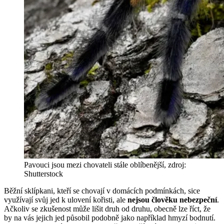
Pavouci jsou mezi chovateli stále oblíbenější, zdroj:
Shutterstock
Běžní sklípkani, kteří se chovají v domácích podmínkách, sice
využívají svůj jed k ulovení kořisti, ale
nejsou člověku nebezpeční
.
Ačkoliv se zkušenost může lišit druh od druhu, obecně lze říct, že
by na vás jejich jed působil podobně jako například hmyzí bodnutí.