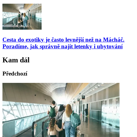
Cesta do exotiky je často levnější než na Mácháč.
Poradíme, jak správně najít letenky i ubytování
Kam dál
Předchozí