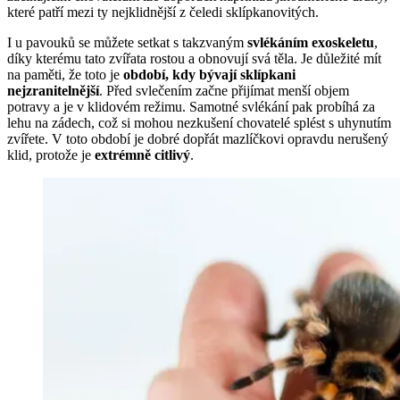
které patří mezi ty nejklidnější z čeledi sklípkanovitých.
I u pavouků se můžete setkat s takzvaným
svlékáním exoskeletu
,
díky kterému tato zvířata rostou a obnovují svá těla. Je důležité mít
na paměti, že toto je
období, kdy bývají sklípkani
nejzranitelnější
. Před svlečením začne přijímat menší objem
potravy a je v klidovém režimu. Samotné svlékání pak probíhá za
lehu na zádech, což si mohou nezkušení chovatelé splést s uhynutím
zvířete. V toto období je dobré dopřát mazlíčkovi opravdu nerušený
klid, protože je
extrémně citlivý
.