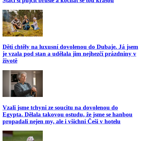
Stačí si půjčit brusle a kochat se tou krásou
Děti chtěly na luxusní dovolenou do Dubaje. Já jsem
je vzala pod stan a udělala jim nejhezčí prázdniny v
životě
Vzali jsme tchyni ze soucitu na dovolenou do
Egypta. Dělala takovou ostudu, že jsme se hanbou
propadali nejen my, ale i všichni Češi v hotelu