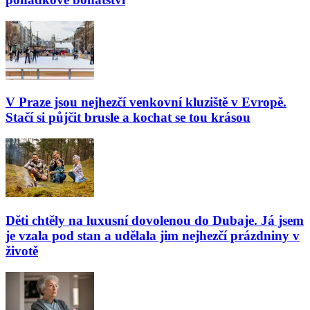
V Praze jsou nejhezčí venkovní kluziště v Evropě.
Stačí si půjčit brusle a kochat se tou krásou
Děti chtěly na luxusní dovolenou do Dubaje. Já jsem
je vzala pod stan a udělala jim nejhezčí prázdniny v
životě