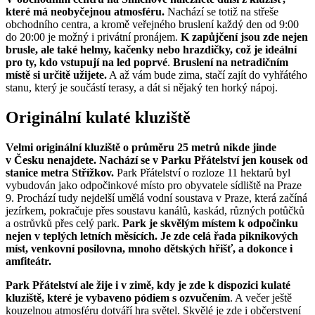
které má neobyčejnou atmosféru.
Nachází se totiž na střeše
obchodního centra, a kromě veřejného bruslení každý den od 9:00
do 20:00 je možný i privátní pronájem.
K zapůjčení jsou zde nejen
brusle, ale také helmy, kačenky nebo hrazdičky, což je ideální
pro ty, kdo vstupují na led poprvé
.
Bruslení na netradičním
místě si určitě užijete.
A až vám bude zima, stačí zajít do vyhřátého
stanu, který je součástí terasy, a dát si nějaký ten horký nápoj.
Originální kulaté kluziště
Velmi originální kluziště o průměru 25 metrů nikde jinde
v Česku nenajdete. Nachází se v Parku Přátelství jen kousek od
stanice metra Střížkov.
Park Přátelství o rozloze 11 hektarů byl
vybudován jako odpočinkové místo pro obyvatele sídliště na Praze
9. Prochází tudy nejdelší umělá vodní soustava v Praze, která začíná
jezírkem, pokračuje přes soustavu kanálů, kaskád, různých potůčků
a ostrůvků přes celý park.
Park je skvělým místem k odpočinku
nejen v teplých letních měsících. Je zde celá řada piknikových
míst, venkovní posilovna, mnoho dětských hřišť, a dokonce i
amfiteátr.
Park Přátelství ale žije i v zimě, kdy je zde k dispozici kulaté
kluziště, které je vybaveno pódiem s ozvučením
. A večer ještě
kouzelnou atmosféru dotváří hra světel. Skvělé je zde i občerstvení