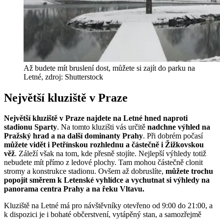
Až budete mít bruslení dost, můžete si zajít do parku na
Letné, zdroj: Shutterstock
Největší kluziště v Praze
Největší kluziště v Praze najdete na Letné hned naproti
stadionu Sparty
. Na tomto kluzišti vás určitě
nadchne výhled na
Pražský hrad a na další dominanty Prahy
. Při dobrém počasí
můžete vidět i Petřínskou rozhlednu a částečně i Žižkovskou
věž
. Záleží však na tom, kde přesně stojíte. Nejlepší výhledy totiž
nebudete mít přímo z ledové plochy. Tam mohou částečně clonit
stromy a konstrukce stadionu. Ovšem až dobruslíte,
můžete trochu
popojít směrem k Letenské vyhlídce a vychutnat si výhledy na
panorama centra Prahy a na řeku Vltavu.
Kluziště na Letné má pro návštěvníky otevřeno od 9:00 do 21:00, a
k dispozici je i bohaté občerstvení, vytápěný stan, a samozřejmě