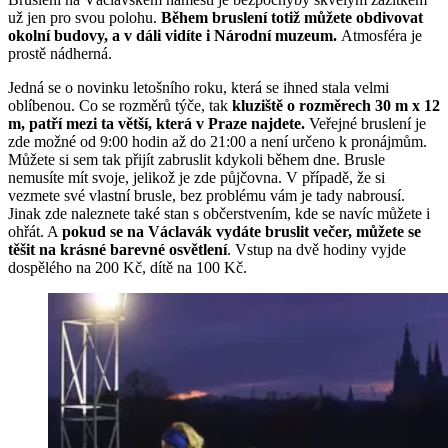
už jen pro svou polohu.
Během bruslení totiž můžete obdivovat
okolní budovy, a v dáli vidíte i Národní muzeum.
Atmosféra je
prostě nádherná.
Jedná se o novinku letošního roku, která se ihned stala velmi
oblíbenou. Co se rozměrů týče, tak
kluziště o rozměrech 30 m x 12
m, patří mezi ta větší, která v Praze najdete.
Veřejné bruslení je
zde možné od 9:00 hodin až do 21:00 a není určeno k pronájmům.
Můžete si sem tak přijít zabruslit kdykoli během dne. Brusle
nemusíte mít svoje, jelikož je zde půjčovna. V případě, že si
vezmete své vlastní brusle, bez problému vám je tady nabrousí.
Jinak zde naleznete také stan s občerstvením, kde se navíc můžete i
ohřát. A
pokud se na Václavák vydáte bruslit večer, můžete se
těšit na krásné barevné osvětlení
. Vstup na dvě hodiny vyjde
dospělého na 200 Kč, dítě na 100 Kč.