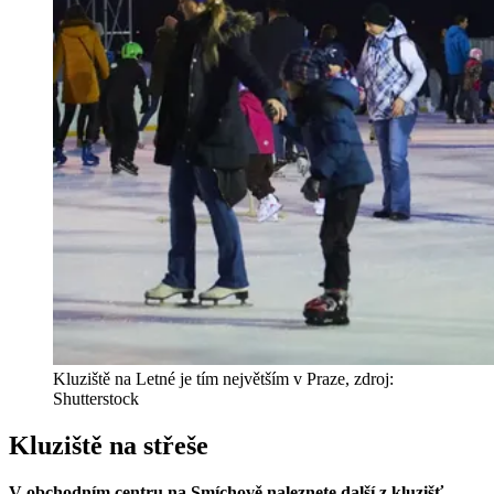
Kluziště na Letné je tím největším v Praze, zdroj:
Shutterstock
Kluziště na střeše
V obchodním centru na Smíchově naleznete další z kluzišť,