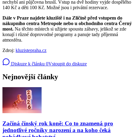
nechybí ani půjčovna bruslí. Vstup na dvě hodiny vyjde dospělého
140 Kč a děti 100 Kč. Možné jsou i privátní rezervace.
Dále v Praze najdete kluziště i na Zličíně před vstupem do
nákupního centra Metropole nebo u obchodního centra Černý
most.
Na těchto místech si užijete spoustu zábavy, jelikož se zde
konají i různé doprovodné programy a panuje tady příjemná
atmosféra.
Zdroj:
kluzistepraha.cz
Diskuze k článku
0
Vstoupit do diskuze
Nejnovější články
Začíná čínský rok koně: Co to znamená pro
jednotlivé ročníky narození a na koho čeká
pohádkové bohatství