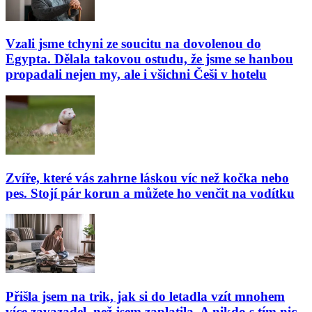
Vzali jsme tchyni ze soucitu na dovolenou do
Egypta. Dělala takovou ostudu, že jsme se hanbou
propadali nejen my, ale i všichni Češi v hotelu
Zvíře, které vás zahrne láskou víc než kočka nebo
pes. Stojí pár korun a můžete ho venčit na vodítku
Přišla jsem na trik, jak si do letadla vzít mnohem
více zavazadel, než jsem zaplatila. A nikdo s tím nic