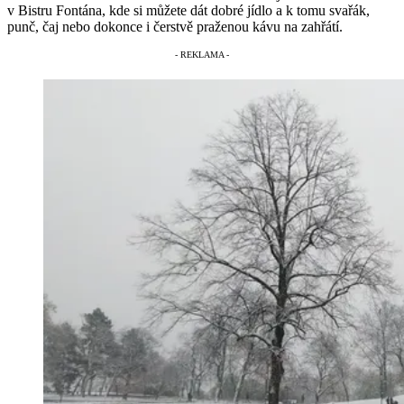
v Bistru Fontána, kde si můžete dát dobré jídlo a k tomu svařák,
punč, čaj nebo dokonce i čerstvě praženou kávu na zahřátí.