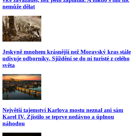
nemůže dělat
Jeskyně mnohem krásnější než Moravský kras stále
udivuje odborníky. Sjíždění se do ní turisté z celého
světa
Největší tajemství Karlova mostu neznal ani sám
Karel IV. Zjistilo se teprve nedávno a úplnou
náhodou