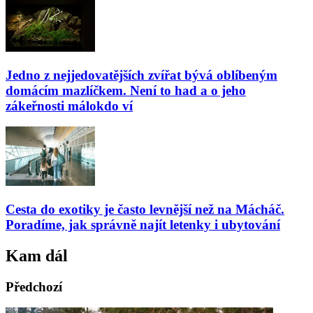
Jedno z nejjedovatějších zvířat bývá oblíbeným
domácím mazlíčkem. Není to had a o jeho
zákeřnosti málokdo ví
Cesta do exotiky je často levnější než na Mácháč.
Poradíme, jak správně najít letenky i ubytování
Kam dál
Předchozí