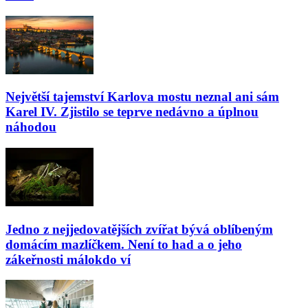
Největší tajemství Karlova mostu neznal ani sám
Karel IV. Zjistilo se teprve nedávno a úplnou
náhodou
Jedno z nejjedovatějších zvířat bývá oblíbeným
domácím mazlíčkem. Není to had a o jeho
zákeřnosti málokdo ví