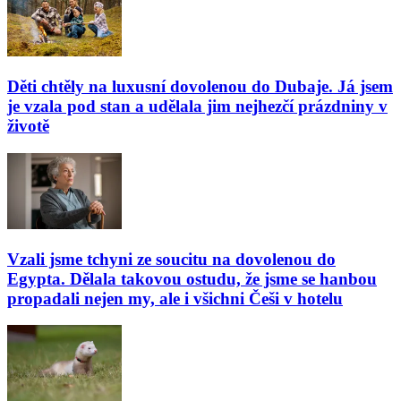
Děti chtěly na luxusní dovolenou do Dubaje. Já jsem
je vzala pod stan a udělala jim nejhezčí prázdniny v
životě
Vzali jsme tchyni ze soucitu na dovolenou do
Egypta. Dělala takovou ostudu, že jsme se hanbou
propadali nejen my, ale i všichni Češi v hotelu