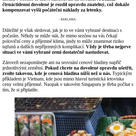
čtrnáctidenní dovolené je rozdíl opravdu znatelný, což dokáže
kompenzovat vyšší počáteční náklady za letenky.
Důležité je však sledovat, jak je to ve vámi vybrané destinaci s
počasím. Někdy se může stát, že mimo sezónu na vás čekají
poloviční ceny a příjemné klima, jindy to může znamenat riziko
tajfunů a dalších nepříjemných komplikací.
Vždy je třeba nejprve
situaci ve vámi vybrané zemi dostatečně nastudovat.
Zároveň nezapomínejte ani na srovnání cenové hladiny napříč
jednotlivými zeměmi.
Pokud chcete na dovolené opravdu ušetřit,
zvolte takovou, kde je cenová hladina nižší než u nás.
Typickým
příkladem je Vietnam, kde jsou mimo hlavní turistická letoviska
ceny velmi příjemné. Naopak v takovém Singapuru je třeba počítat s
tím, že si připlatíte.