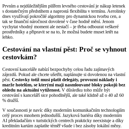
Prvním a nejdůležitějším pilířem levného cestování je nákup letenek
s dostatečným předstihem a naprostá flexibilita v termínu. Aerolinky
dnes využívají pokročilé algoritmy pro dynamickou tvorbu cen, a
tak se finanční náročnost dovolené v čase hodně mění. Jenom
vychytat vhodný moment ale nestačí – je třeba odbourat veškeré
prostředníky a připravit se na to, že možná budete muset letět na
lehko.
Cestování na vlastní pěst: Proč se vyhnout
cestovkám?
Cestovní kanceláře nabízí bezpochyby celou řadu zajímavých
zájezdů. Pokud ale chcete ušetřit, naplánujte si dovolenou na vlastní
pěst.
Cestovky totiž musí platit delegáty, provozní náklady i
marže hotelům, se kterými mají nasmlouvané bloky pokojů bez
ohledu na aktuální vytíženost.
V důsledku toho může být
cestování s kanceláří sice pohodlnější, ale také klidně až o 40 až 60
% dražší.
V současnosti je navíc díky moderním komunikačním technologiím
celý proces mnohem jednodušší. Jazyková bariéra díky moderním
AI překladačům v turistických centrech prakticky neexistuje a díky
kreditním kartám zaplatíte téměř všude i bez zásoby lokální měny.