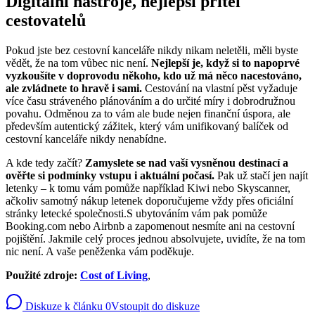
Digitální nástroje, nejlepší přítel
cestovatelů
Pokud jste bez cestovní kanceláře nikdy nikam neletěli, měli byste
vědět, že na tom vůbec nic není.
Nejlepší je, když si to napoprvé
vyzkoušíte v doprovodu někoho, kdo už má něco nacestováno,
ale zvládnete to hravě i sami.
Cestování na vlastní pěst vyžaduje
více času stráveného plánováním a do určité míry i dobrodružnou
povahu. Odměnou za to vám ale bude nejen finanční úspora, ale
především autentický zážitek, který vám unifikovaný balíček od
cestovní kanceláře nikdy nenabídne.
A kde tedy začít?
Zamyslete se nad vaší vysněnou destinací a
ověřte si podmínky vstupu i aktuální počasí.
Pak už stačí jen najít
letenky – k tomu vám pomůže například Kiwi nebo Skyscanner,
ačkoliv samotný nákup letenek doporučujeme vždy přes oficiální
stránky letecké společnosti.S ubytováním vám pak pomůže
Booking.com nebo Airbnb a zapomenout nesmíte ani na cestovní
pojištění. Jakmile celý proces jednou absolvujete, uvidíte, že na tom
nic není. A vaše peněženka vám poděkuje.
Použité zdroje:
Cost of Living
,
Diskuze k článku
0
Vstoupit do diskuze