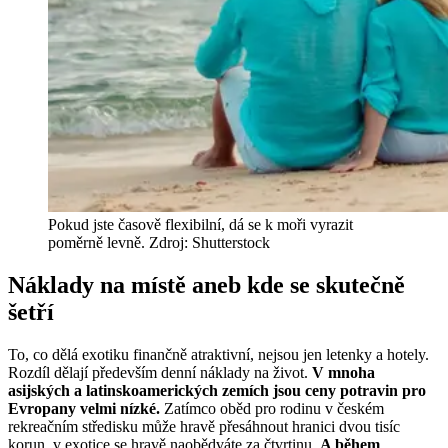
Pokud jste časově flexibilní, dá se k moři vyrazit
poměrně levně. Zdroj: Shutterstock
Náklady na místě aneb kde se skutečně
šetří
To, co dělá exotiku finančně atraktivní, nejsou jen letenky a hotely.
Rozdíl dělají především denní náklady na život.
V mnoha
asijských a latinskoamerických zemích jsou ceny potravin pro
Evropany velmi nízké.
Zatímco oběd pro rodinu v českém
rekreačním středisku může hravě přesáhnout hranici dvou tisíc
korun, v exotice se hravě naobědváte za čtvrtinu.
A během