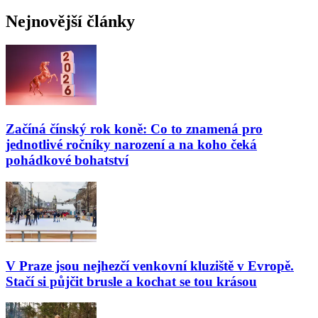
Nejnovější články
Začíná čínský rok koně: Co to znamená pro
jednotlivé ročníky narození a na koho čeká
pohádkové bohatství
V Praze jsou nejhezčí venkovní kluziště v Evropě.
Stačí si půjčit brusle a kochat se tou krásou