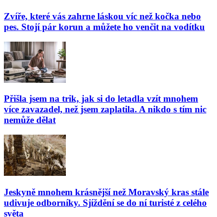
Zvíře, které vás zahrne láskou víc než kočka nebo
pes. Stojí pár korun a můžete ho venčit na vodítku
Přišla jsem na trik, jak si do letadla vzít mnohem
více zavazadel, než jsem zaplatila. A nikdo s tím nic
nemůže dělat
Jeskyně mnohem krásnější než Moravský kras stále
udivuje odborníky. Sjíždění se do ní turisté z celého
světa