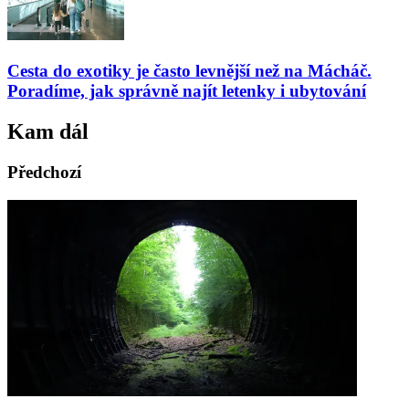
Cesta do exotiky je často levnější než na Mácháč.
Poradíme, jak správně najít letenky i ubytování
Kam dál
Předchozí