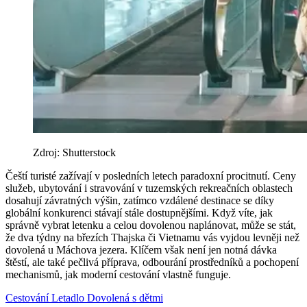
Zdroj: Shutterstock
Čeští turisté zažívají v posledních letech paradoxní procitnutí. Ceny
služeb, ubytování i stravování v tuzemských rekreačních oblastech
dosahují závratných výšin, zatímco vzdálené destinace se díky
globální konkurenci stávají stále dostupnějšími. Když víte, jak
správně vybrat letenku a celou dovolenou naplánovat, může se stát,
že dva týdny na březích Thajska či Vietnamu vás vyjdou levněji než
dovolená u Máchova jezera. Klíčem však není jen notná dávka
štěstí, ale také pečlivá příprava, odbourání prostředníků a pochopení
mechanismů, jak moderní cestování vlastně funguje.
Cestování
Letadlo
Dovolená s dětmi