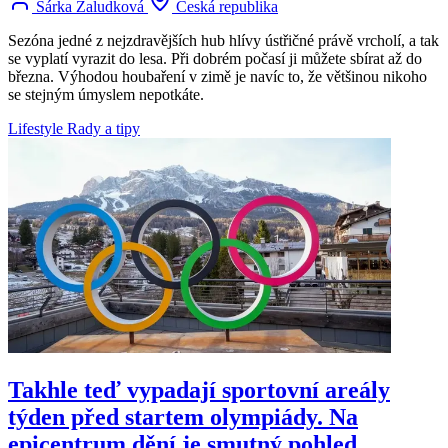
Šárka Žaludková
Česká republika
Sezóna jedné z nejzdravějších hub hlívy ústřičné právě vrcholí, a tak
se vyplatí vyrazit do lesa. Při dobrém počasí ji můžete sbírat až do
března. Výhodou houbaření v zimě je navíc to, že většinou nikoho
se stejným úmyslem nepotkáte.
Lifestyle
Rady a tipy
Takhle teď vypadají sportovní areály
týden před startem olympiády. Na
epicentrum dění je smutný pohled