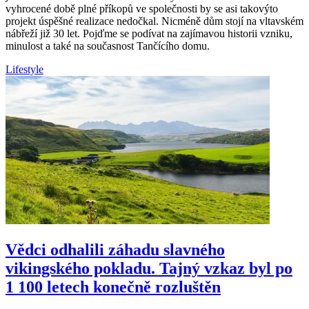
vyhrocené době plné příkopů ve společnosti by se asi takovýto
projekt úspěšné realizace nedočkal. Nicméně dům stojí na vltavském
nábřeží již 30 let. Pojďme se podívat na zajímavou historii vzniku,
minulost a také na současnost Tančícího domu.
Lifestyle
Vědci odhalili záhadu slavného
vikingského pokladu. Tajný vzkaz byl po
1 100 letech konečně rozluštěn