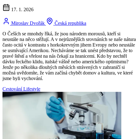
17. 1. 2026
Miroslav Dvořák
Česká republika
O Češích se mnohdy říká, že jsou národem morousů, kteří si
neustále na něco stěžují. A v nejrůznějších srovnáních se naše nátura
často ocitá v kontrastu s horkokrevným jihem Evropy nebo neustále
se usmívající Amerikou. Necháváme se tak unést představou, že to
pravé štěstí a vřelost na nás čekají za hranicemi. Kdo by nechtěl
dávku řeckého klidu, italské vášně nebo amerického optimismu?
Jenže po několika dlouhých měsících strávených v zahraničí si
možná uvědomíte, že vám začíná chybět domov a kultura, ve které
jsme byli vychování.
Cestování
Lifestyle