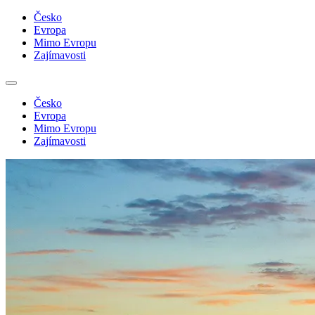
Česko
Evropa
Mimo Evropu
Zajímavosti
Česko
Evropa
Mimo Evropu
Zajímavosti