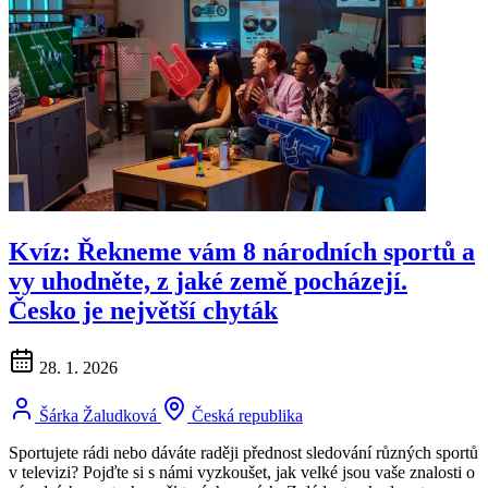
Kvíz: Řekneme vám 8 národních sportů a
vy uhodněte, z jaké země pocházejí.
Česko je největší chyták
28. 1. 2026
Šárka Žaludková
Česká republika
Sportujete rádi nebo dáváte raději přednost sledování různých sportů
v televizi? Pojďte si s námi vyzkoušet, jak velké jsou vaše znalosti o