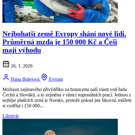
Nejbohatší země Evropy shání nové lidi.
Průměrná mzda je 150 000 Kč a Češi
mají výhodu
26. 1. 2026
Hana Bulejová
Evropa
Možnost zajímavého přivýdělku za hranicemi naší vlasti volí řada
Čechů a Slováků, a to zejména v rámci regionálních prací. Jednou z
nejlépe platících zemí je Norsko, protože pokud jste šikovní, můžete
si vydělat i 150 000,-.
Lifestyle