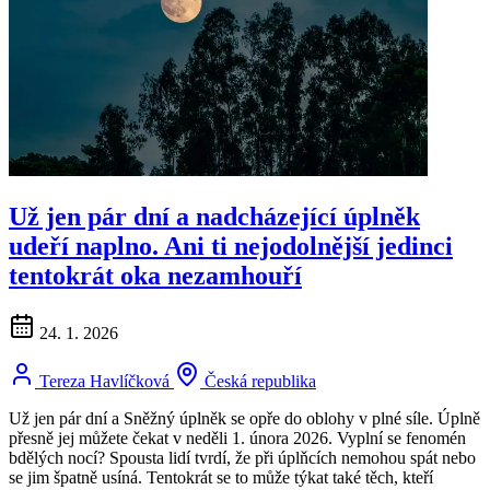
Už jen pár dní a nadcházející úplněk
udeří naplno. Ani ti nejodolnější jedinci
tentokrát oka nezamhouří
24. 1. 2026
Tereza Havlíčková
Česká republika
Už jen pár dní a Sněžný úplněk se opře do oblohy v plné síle. Úplně
přesně jej můžete čekat v neděli 1. února 2026. Vyplní se fenomén
bdělých nocí? Spousta lidí tvrdí, že při úplňcích nemohou spát nebo
se jim špatně usíná. Tentokrát se to může týkat také těch, kteří