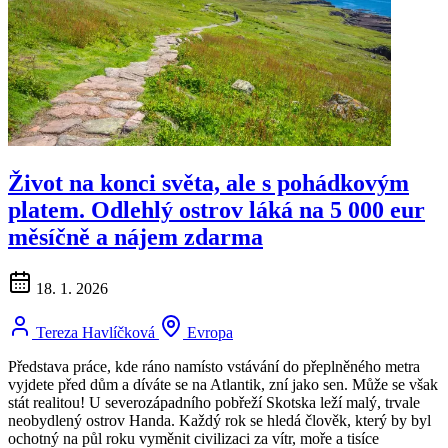
Život na konci světa, ale s pohádkovým
platem. Odlehlý ostrov láká na 5 000 eur
měsíčně a nájem zdarma
18. 1. 2026
Tereza Havlíčková
Evropa
Představa práce, kde ráno namísto vstávání do přeplněného metra
vyjdete před dům a díváte se na Atlantik, zní jako sen. Může se však
stát realitou! U severozápadního pobřeží Skotska leží malý, trvale
neobydlený ostrov Handa. Každý rok se hledá člověk, který by byl
ochotný na půl roku vyměnit civilizaci za vítr, moře a tisíce