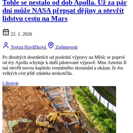
Tohle se nestalo od dob Apolla. Už za pár
dní může NASA přepsat dějiny a otevřít
lidstvu cestu na Mars
22. 1. 2026
Tereza Havlíčková
Zajímavosti
Po dlouhých desetiletích od poslední výpravy na Měsíc se poprvé
od éry Apolla schyluje k další pilotované výpravě. Mise Artemis II
má otevřít novou kapitolu vesmírného zkoumání a ukázat, že éra
velkých cest ještě zdaleka neskončila.
Lifestyle