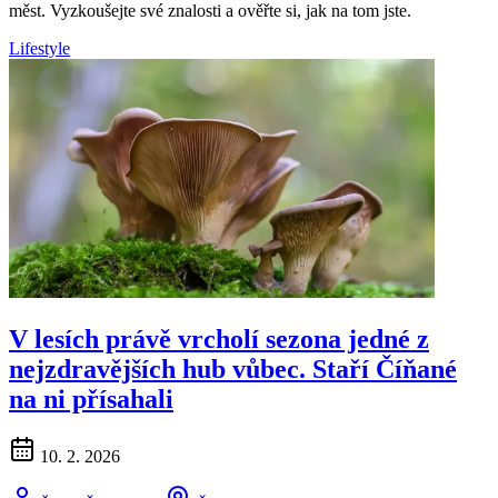
měst. Vyzkoušejte své znalosti a ověřte si, jak na tom jste.
Lifestyle
V lesích právě vrcholí sezona jedné z
nejzdravějších hub vůbec. Staří Číňané
na ni přísahali
10. 2. 2026