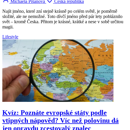
Michaela Pišanová
Česká republika
Najít jméno, které zní stejně krásně po celém světě, je poměrně
složité, ale ne nemožné. Toto dívčí jméno před pár lety pobláznilo
svět – kromě Česka. Přitom je krásné, krátké a nese v sobě určitou
magii.
Lifestyle
Kvíz: Poznáte evropské státy podle
vtipných nápověd? Víc než polovinu dá
jen opravdu zcestovalý znalec