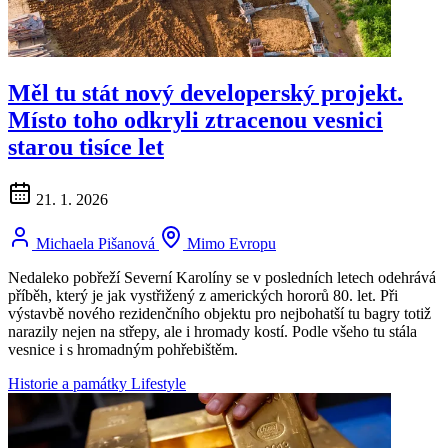
Měl tu stát nový developerský projekt.
Místo toho odkryli ztracenou vesnici
starou tisíce let
21. 1. 2026
Michaela Pišanová
Mimo Evropu
Nedaleko pobřeží Severní Karolíny se v posledních letech odehrává
příběh, který je jak vystřižený z amerických hororů 80. let. Při
výstavbě nového rezidenčního objektu pro nejbohatší tu bagry totiž
narazily nejen na střepy, ale i hromady kostí. Podle všeho tu stála
vesnice i s hromadným pohřebištěm.
Historie a památky
Lifestyle