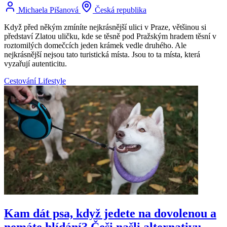
Michaela Pišanová
Česká republika
Když před někým zmíníte nejkrásnější ulici v Praze, většinou si
představí Zlatou uličku, kde se těsně pod Pražským hradem těsní v
roztomilých domečcích jeden krámek vedle druhého. Ale
nejkrásnější nejsou tato turistická místa. Jsou to ta místa, která
vyzařují autenticitu.
Cestování
Lifestyle
Kam dát psa, když jedete na dovolenou a
nemáte hlídání? Češi našli alternativu,