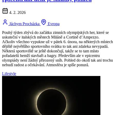
4. 2. 2026
Jáchym Procházka
Evropa
Pouhý týden zbývá do začátku zimních olympijských her, které se
uskuteční v italských městech Miláně a Cortině d’Ampezzo.
Ačkoliv všechno vypukne už v pátek 6. února, na některých místech
dějiště největšího sportovního svátku to tak ani zdaleka nevypadá.
Některá sportoviště se ještě dokončují, takže se to tam místo
pořadatelů hemží stavbaři a bagry. Především ale v epicentru
olympiády není žádný přirozený sníh. Pohled do okolí tak ani trochu
nebudí radost a očekávání. Atmosféra je spíše ponurá.
Lifestyle