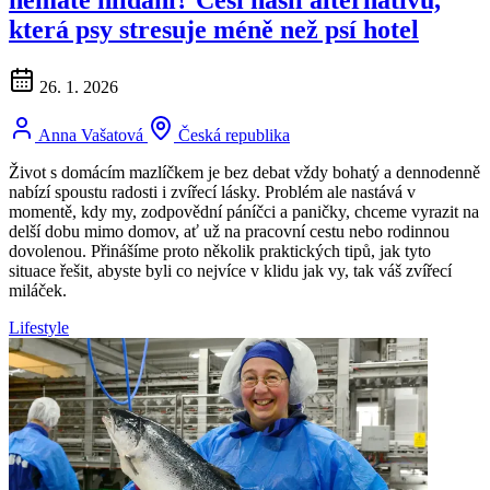
která psy stresuje méně než psí hotel
26. 1. 2026
Anna Vašatová
Česká republika
Život s domácím mazlíčkem je bez debat vždy bohatý a dennodenně
nabízí spoustu radosti i zvířecí lásky. Problém ale nastává v
momentě, kdy my, zodpovědní páníčci a paničky, chceme vyrazit na
delší dobu mimo domov, ať už na pracovní cestu nebo rodinnou
dovolenou. Přinášíme proto několik praktických tipů, jak tyto
situace řešit, abyste byli co nejvíce v klidu jak vy, tak váš zvířecí
miláček.
Lifestyle