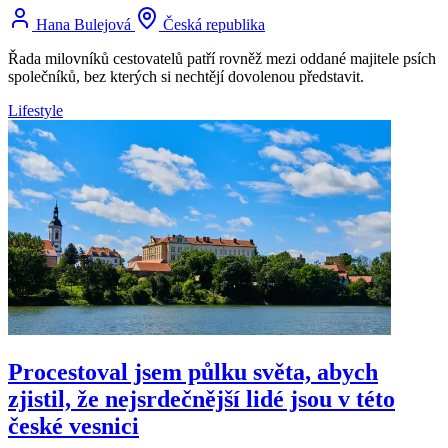
Hana Bulejová
Česká republika
Řada milovníků cestovatelů patří rovněž mezi oddané majitele psích
společníků, bez kterých si nechtějí dovolenou představit.
Lifestyle
Procestoval jsem půlku světa, abych
zjistil, že nejsrdečnější lidé jsou v této
české vesnici