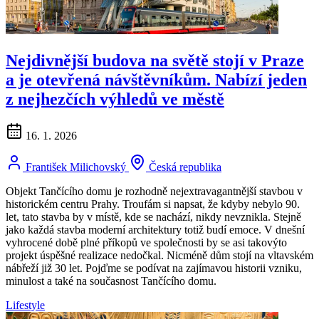
Nejdivnější budova na světě stojí v Praze
a je otevřená návštěvníkům. Nabízí jeden
z nejhezčích výhledů ve městě
16. 1. 2026
František Milichovský
Česká republika
Objekt Tančícího domu je rozhodně nejextravagantnější stavbou v
historickém centru Prahy. Troufám si napsat, že kdyby nebylo 90.
let, tato stavba by v místě, kde se nachází, nikdy nevznikla. Stejně
jako každá stavba moderní architektury totiž budí emoce. V dnešní
vyhrocené době plné příkopů ve společnosti by se asi takovýto
projekt úspěšné realizace nedočkal. Nicméně dům stojí na vltavském
nábřeží již 30 let. Pojďme se podívat na zajímavou historii vzniku,
minulost a také na současnost Tančícího domu.
Lifestyle