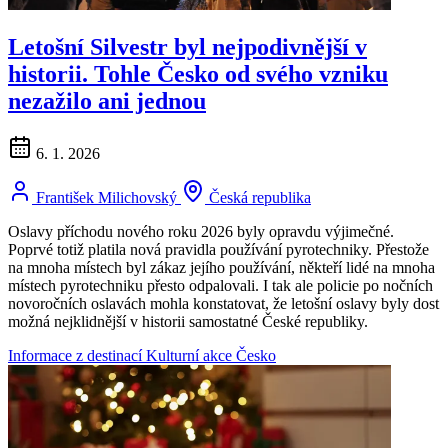
Letošní Silvestr byl nejpodivnější v
historii. Tohle Česko od svého vzniku
nezažilo ani jednou
6. 1. 2026
František Milichovský
Česká republika
Oslavy příchodu nového roku 2026 byly opravdu výjimečné.
Poprvé totiž platila nová pravidla používání pyrotechniky. Přestože
na mnoha místech byl zákaz jejího používání, někteří lidé na mnoha
místech pyrotechniku přesto odpalovali. I tak ale policie po nočních
novoročních oslavách mohla konstatovat, že letošní oslavy byly dost
možná nejklidnější v historii samostatné České republiky.
Informace z destinací
Kulturní akce
Česko