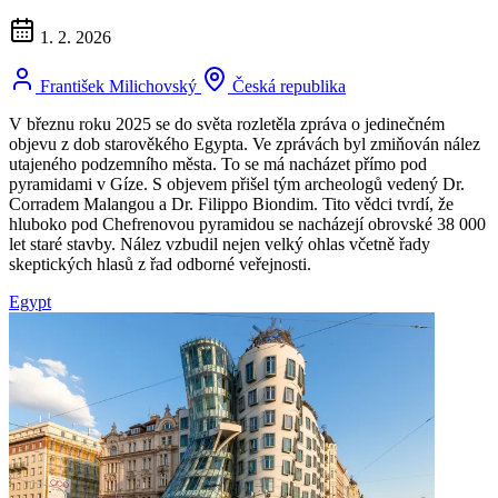
1. 2. 2026
František Milichovský
Česká republika
V březnu roku 2025 se do světa rozletěla zpráva o jedinečném
objevu z dob starověkého Egypta. Ve zprávách byl zmiňován nález
utajeného podzemního města. To se má nacházet přímo pod
pyramidami v Gíze. S objevem přišel tým archeologů vedený Dr.
Corradem Malangou a Dr. Filippo Biondim. Tito vědci tvrdí, že
hluboko pod Chefrenovou pyramidou se nacházejí obrovské 38 000
let staré stavby. Nález vzbudil nejen velký ohlas včetně řady
skeptických hlasů z řad odborné veřejnosti.
Egypt