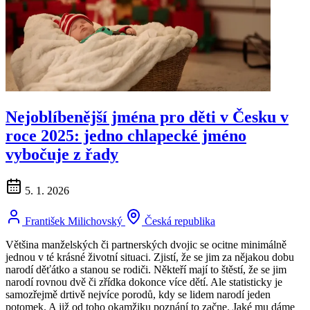
Nejoblíbenější jména pro děti v Česku v
roce 2025: jedno chlapecké jméno
vybočuje z řady
5. 1. 2026
František Milichovský
Česká republika
Většina manželských či partnerských dvojic se ocitne minimálně
jednou v té krásné životní situaci. Zjistí, že se jim za nějakou dobu
narodí děťátko a stanou se rodiči. Někteří mají to štěstí, že se jim
narodí rovnou dvě či zřídka dokonce více dětí. Ale statisticky je
samozřejmě drtivě nejvíce porodů, kdy se lidem narodí jeden
potomek. A již od toho okamžiku poznání to začne. Jaké mu dáme