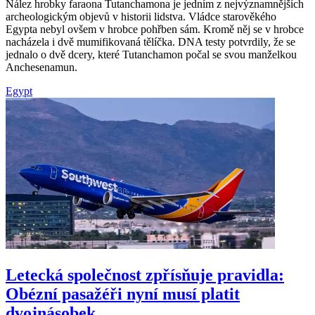
Nález hrobky faraona Tutanchamona je jedním z nejvýznamnějších
archeologickým objevů v historii lidstva. Vládce starověkého
Egypta nebyl ovšem v hrobce pohřben sám. Kromě něj se v hrobce
nacházela i dvě mumifikovaná tělíčka. DNA testy potvrdily, že se
jednalo o dvě dcery, které Tutanchamon počal se svou manželkou
Anchesenamun.
Egypt
Letecká společnost zpřísňuje pravidla:
Obézní pasažéři nyní musí platit
dvojnásobek