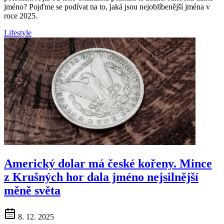
jméno? Pojďme se podívat na to, jaká jsou nejoblíbenější jména v
roce 2025.
Lifestyle
Americký dolar má české kořeny. Mince
z Krušných hor dala jméno nejsilnější
měně světa
8. 12. 2025