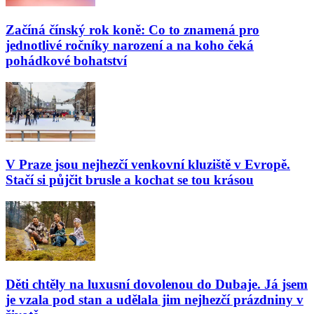
Začíná čínský rok koně: Co to znamená pro
jednotlivé ročníky narození a na koho čeká
pohádkové bohatství
V Praze jsou nejhezčí venkovní kluziště v Evropě.
Stačí si půjčit brusle a kochat se tou krásou
Děti chtěly na luxusní dovolenou do Dubaje. Já jsem
je vzala pod stan a udělala jim nejhezčí prázdniny v