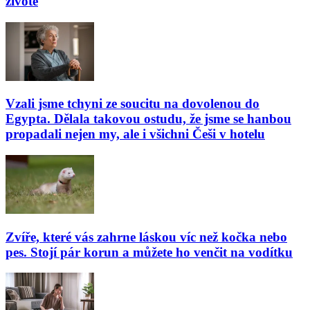
životě
Vzali jsme tchyni ze soucitu na dovolenou do
Egypta. Dělala takovou ostudu, že jsme se hanbou
propadali nejen my, ale i všichni Češi v hotelu
Zvíře, které vás zahrne láskou víc než kočka nebo
pes. Stojí pár korun a můžete ho venčit na vodítku