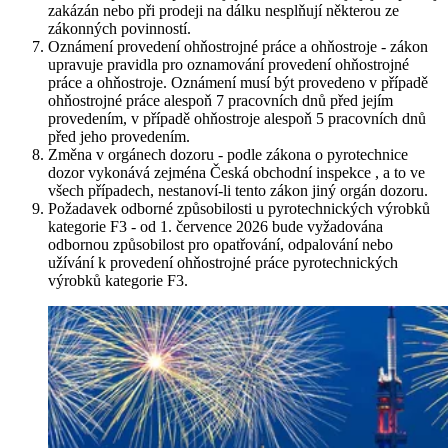
zakázán nebo při prodeji na dálku nesplňují některou ze
zákonných povinností.
Oznámení provedení ohňostrojné práce a ohňostroje - zákon
upravuje pravidla pro oznamování provedení ohňostrojné
práce a ohňostroje. Oznámení musí být provedeno v případě
ohňostrojné práce alespoň 7 pracovních dnů před jejím
provedením, v případě ohňostroje alespoň 5 pracovních dnů
před jeho provedením.
Změna v orgánech dozoru - podle zákona o pyrotechnice
dozor vykonává zejména Česká obchodní inspekce , a to ve
všech případech, nestanoví-li tento zákon jiný orgán dozoru.
Požadavek odborné způsobilosti u pyrotechnických výrobků
kategorie F3 - od 1. července 2026 bude vyžadována
odbornou způsobilost pro opatřování, odpalování nebo
užívání k provedení ohňostrojné práce pyrotechnických
výrobků kategorie F3.