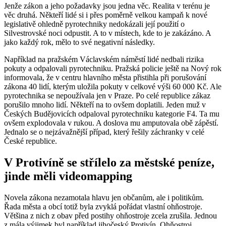
Jenže zákon a jeho požadavky jsou jedna věc. Realita v terénu je
věc druhá. Někteří lidé si i přes poměrně velkou kampaň k nové
legislativě ohledně pyrotechniky nedokázali její použití o
Silvestrovské noci odpustit. A to v místech, kde to je zakázáno. A
jako každý rok, mělo to své negativní následky.
Například na pražském Václavském náměstí lidé nedbali rizika
pokuty a odpalovali pyrotechniku. Pražská policie ještě na Nový rok
informovala, že v centru hlavního města přistihla při porušování
zákona 40 lidí, kterým uložila pokuty v celkové výši 60 000 Kč. Ale
pyrotechnika se nepoužívala jen v Praze. Po celé republice zákaz
porušilo mnoho lidí. Někteří na to ovšem doplatili. Jeden muž v
Českých Budějovicích odpaloval pyrotechniku kategorie F4. Ta mu
ovšem explodovala v rukou. A doslova mu amputovala obě zápěstí.
Jednalo se o nejzávažnější případ, který řešily záchranky v celé
České republice.
V Protivíně se střílelo za městské peníze,
jinde měli videomapping
Novela zákona nezamotala hlavu jen občanům, ale i politikům.
Řada města a obcí totiž byla zvyklá pořádat vlastní ohňostroje.
Většina z nich z obav před postihy ohňostroje zcela zrušila. Jednou
z mála výjimek byl například jihočeský Protivín. Ohňostroj