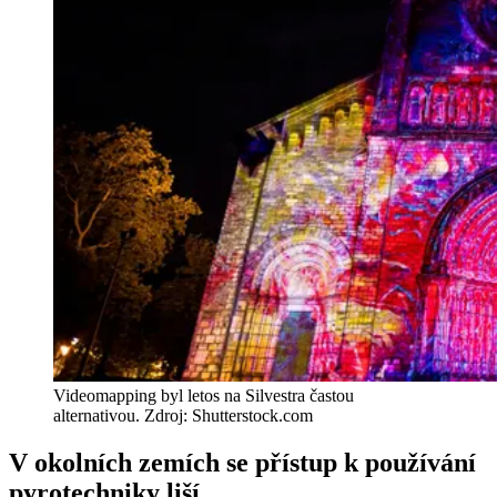
Videomapping byl letos na Silvestra častou
alternativou. Zdroj: Shutterstock.com
V okolních zemích se přístup k používání
pyrotechniky liší