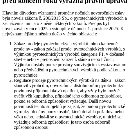
před koncem roku výrazná právní úprava
Hlavním důvodem významné proměny nočních novoročních oslav
byla novela zákona č. 206/2015 Sb., o pyrotechnických výrobcích a
zacházení s nimi a o změně některých zákonů. Předpis byl
novelizován v roce 2025 a vstoupil v účinnost 1. prosince 2025. K
nejvýznamnějším změnám došlo v těchto oblastech:
Zákaz prodeje pyrotechnických výrobků mimo kamenné
prodejny - zákon zakázal prodej pyrotechnických výrobků, s
výjimkou pyrotechnických výrobků kategorie F1, v dočasné
stavbě nebo v přenosném zařízení, stánku nebo tržnici.
Výjimku dostaly pouze prostory souvisejícím s vystavováním
nebo předváděním pyrotechnických výrobků podle zákona o
pyrotechnice.
Regulace prodeje pyrotechnických výrobků na dálku - zákon
stanovil výrobcům, dovozcům a distributorům pyrotechniky
povinnost přijmout taková opatření, aby vždy bylo možné
ověřit věk kupujícího, případně jeho odbornou způsobilost,
pokud se odborná způsobilost vyžaduje. Další novou
povinností těchto subjektů je zajistit, že budou pyrotechnické
výrobky předány pouze osobě, která dosáhla požadovaného
věku nebo, jedná-li se o pyrotechnické výrobky, u nichž se
vyžaduje odborná způsobilost, je tato osoba odborně
způsobilou osobou.