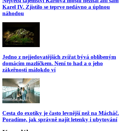
Největší tajemství Karlova mostu neznal ani sám
Karel IV. Zjistilo se teprve nedávno a úplnou
náhodou
Jedno z nejjedovatějších zvířat bývá oblíbeným
domácím mazlíčkem. Není to had a o jeho
zákeřnosti málokdo ví
Cesta do exotiky je často levnější než na Mácháč.
Poradíme, jak správně najít letenky i ubytování