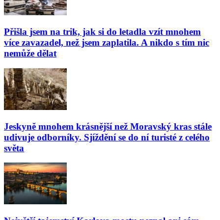
Přišla jsem na trik, jak si do letadla vzít mnohem
více zavazadel, než jsem zaplatila. A nikdo s tím nic
nemůže dělat
Jeskyně mnohem krásnější než Moravský kras stále
udivuje odborníky. Sjíždění se do ní turisté z celého
světa