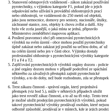
Stanovení odstupových vzdáleností - zákon zakázal používání
pyrotechniky, s výjimkou kategorie F1, pokud jde o jejich
odpalování nebo užívání k provádění ohňostrojných prací
nebo ohňostrojů, ve vzdálenosti do 250 metrů od objektů,
jako jsou nemocnice, domovy pro seniory, stacionáře, útulky,
záchranné stanice, zoo, objekty k chovu zvířat a další. Aby
bylo vše zcela jasnější, o jaká místa se jedná, připravilo
Ministerstvo zemědělství mapovou aplikaci.
Posílení pravomoci obcí při omezování pyrotechnických
výrobků na svém území - obce mohou použití pyrotechniky
úplně zakázat nebo zakázat její použití na určitou dobu, ať už
na celém území nebo jen v části obce. Výjimku dostaly
profesionální ohňostroje s pyrotechnickými výrobky kategorie
F1 a F4 a T2.
Zajišťování pyrotechnických výrobků orgány dozoru - policie
a jiné orgány dozoru mohou v případě podezření ze spáchání
některého za závažných přestupků zajistit pyrotechnické
výrobky, a to do doby, než bude rozhodnuto, zda se přestupek
stal.
Trest zákazu činnosti - správní orgán, který projednává
přestupek (viz bod 5.), může v některých případech uložit
jako trest rovněž zákaz činnosti, a to až na tři roky. Tento trest
je možné uložit prodejcům pyrotechnických výrobků, pokud
takové pyrotechnické výrobky prodávají osobám, které nejsou
odborně způsobilé, prodávají je v místech, kde je jejich prodej