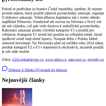
Pokud se podíváme za hranice České republiky, zjistíme, že nejsme
prvním státem, který použití zábavní pyrotechniky omezuje, reguluje
či dokonce zakazuje. Velmi přísnou legislativu má v tomto ohledu
například Německo. Paradoxně ale zrovna na Silvestra a Nový rok
ale má výjimku, což pak vede doslova k nadužívání pyrotechniky.
Rakousko zakazuje prodej výrobků kategorie F3 a použití pro
veřejnost. Kategorie F2 nesmí být použita na veřejném místě, různé
spolkové země mají různé úpravy. Naopak třeba v Polsku žádné
omezení neexistuje. Na Slovensku platí od začátku roku 2024 zákaz
prodeje kategorií F2 a F3 v kamenných obchodech, nicméně použití
je zde stále možné.
Zdroj:
ct24.ceskatelevize.cz
,
www.idnes.cz
,
mpo.gov.cz
,
novinky.cz
Diskuze k článku
0
Vstoupit do diskuze
Nejnovější články