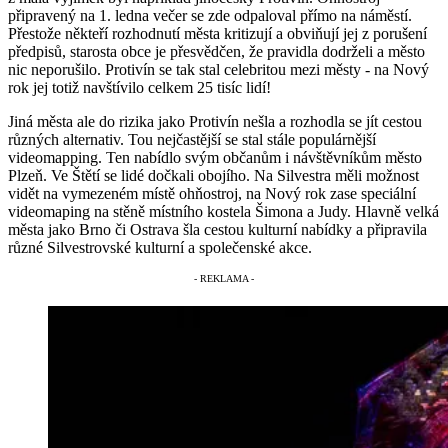
připravený na 1. ledna večer se zde odpaloval přímo na náměstí.
Přestože někteří rozhodnutí města kritizují a obviňují jej z porušení
předpisů, starosta obce je přesvědčen, že pravidla dodrželi a město
nic neporušilo. Protivín se tak stal celebritou mezi městy - na Nový
rok jej totiž navštívilo celkem 25 tisíc lidí!
Jiná města ale do rizika jako Protivín nešla a rozhodla se jít cestou
různých alternativ. Tou nejčastější se stal stále populárnější
videomapping. Ten nabídlo svým občanům i návštěvníkům město
Plzeň. Ve Štětí se lidé dočkali obojího. Na Silvestra měli možnost
vidět na vymezeném místě ohňostroj, na Nový rok zase speciální
videomaping na stěně místního kostela Šimona a Judy. Hlavně velká
města jako Brno či Ostrava šla cestou kulturní nabídky a připravila
různé Silvestrovské kulturní a společenské akce.