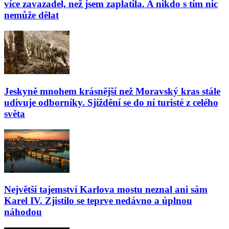
více zavazadel, než jsem zaplatila. A nikdo s tím nic
nemůže dělat
Jeskyně mnohem krásnější než Moravský kras stále
udivuje odborníky. Sjíždění se do ní turisté z celého
světa
Největší tajemství Karlova mostu neznal ani sám
Karel IV. Zjistilo se teprve nedávno a úplnou
náhodou