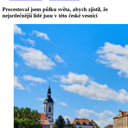
Procestoval jsem půlku světa, abych zjistil, že
nejsrdečnější lidé jsou v této české vesnici