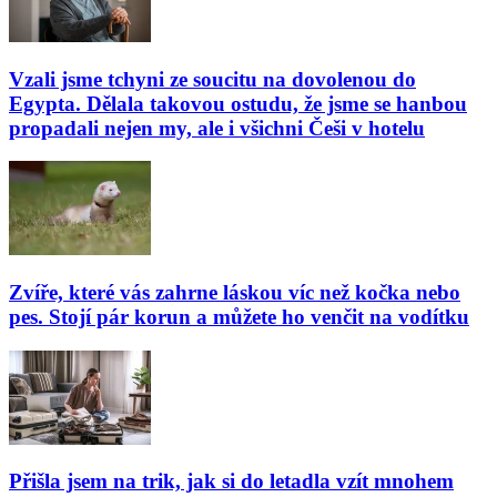
Vzali jsme tchyni ze soucitu na dovolenou do
Egypta. Dělala takovou ostudu, že jsme se hanbou
propadali nejen my, ale i všichni Češi v hotelu
Zvíře, které vás zahrne láskou víc než kočka nebo
pes. Stojí pár korun a můžete ho venčit na vodítku
Přišla jsem na trik, jak si do letadla vzít mnohem