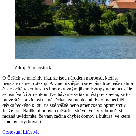
Zdroj: Shutterstock
O Češích se mnohdy říká, že jsou národem morousů, kteří si
neustále na něco stěžují. A v nejrůznějších srovnáních se naše nátura
často ocitá v kontrastu s horkokrevným jihem Evropy nebo neustále
se usmívající Amerikou. Necháváme se tak unést představou, že to
pravé štěstí a vřelost na nás čekají za hranicemi. Kdo by nechtěl
dávku řeckého klidu, italské vášně nebo amerického optimismu?
Jenže po několika dlouhých měsících strávených v zahraničí si
možná uvědomíte, že vám začíná chybět domov a kultura, ve které
jsme byli vychování.
Cestování
Lifestyle