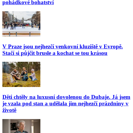
pohádkové bohatství
V Praze jsou nejhezčí venkovní kluziště v Evropě.
Stačí si půjčit brusle a kochat se tou krásou
Děti chtěly na luxusní dovolenou do Dubaje. Já jsem
je vzala pod stan a udělala jim nejhezčí prázdniny v
životě