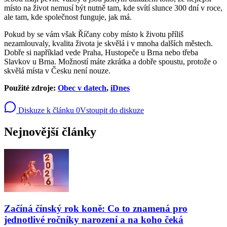
místo na život nemusí být nutně tam, kde svítí slunce 300 dní v roce,
ale tam, kde společnost funguje, jak má.
Pokud by se vám však Říčany coby místo k životu příliš
nezamlouvaly, kvalita života je skvělá i v mnoha dalších městech.
Dobře si například vede Praha, Hustopeče u Brna nebo třeba
Slavkov u Brna. Možností máte zkrátka a dobře spoustu, protože o
skvělá místa v Česku není nouze.
Použité zdroje:
Obec v datech
,
iDnes
Diskuze k článku
0
Vstoupit do diskuze
Nejnovější články
Začíná čínský rok koně: Co to znamená pro
jednotlivé ročníky narození a na koho čeká