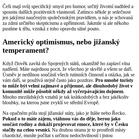
Češi mají svůj specifický smysl pro humor, určitý životní nadhled a
spoustu dalších pozitivních vlastností. Zatímco někde je srdečnost
jen jakýmsi naučeným společenským pravidlem, u nás je schovaná
za zdmi určitého skepticismu a upřímnosti. Jakmile si ale někoho
pustíme k tělu, vzniká z toho opravdu silné pouto.
Americký optimismus, nebo jižanský
temperament?
Když člověk zavítá do Spojených států, okamžitě ho zaplaví vlna
nadšení. Máte najednou pocit, že všechno je skvělé a všem se daří.
Úsměv je nedílnou součástí všech rutinních činností a otázka, jak se
vám daří, se používá stejně často jako pozdrav.
Pro mnohé turisty
to může být velmi zajímavé a příjemné, ale dlouhodobý život v
komunitě může působit někdy až vyčerpávajícím dojmem
.
Mnoho mezilidských vztahů je tak krátkodobých a bez jakékoliv
hloubky, na kterou jsme zvyklí ve střední Evropě.
Na opačném pólu stojí jižanské státy, jako je Itálie nebo Řecko.
Pokud o to máte zájem, vtáhnou vás do děje, berou jako
součást rodiny a dokáží projevovat emoce, které by v Česku
stačily na celou vesnici.
Na druhou stranu je to prostředí místy
chaotické, musíte počítat s určitou nedochvilností i jistou