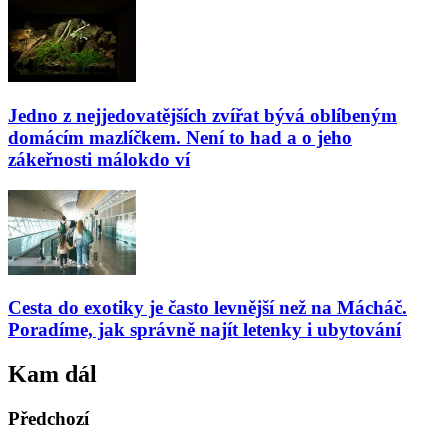
Jedno z nejjedovatějších zvířat bývá oblíbeným
domácím mazlíčkem. Není to had a o jeho
zákeřnosti málokdo ví
Cesta do exotiky je často levnější než na Mácháč.
Poradíme, jak správně najít letenky i ubytování
Kam dál
Předchozí