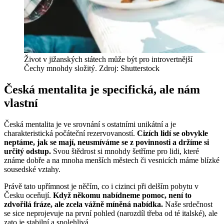
Život v jižanských státech může být pro introvertnější
Čechy mnohdy složitý. Zdroj: Shutterstock
Česká mentalita je specifická, ale nám
vlastní
Česká mentalita je ve srovnání s ostatními unikátní a je
charakteristická počáteční rezervovaností.
Cizích lidí se obvykle
neptáme, jak se mají, neusmíváme se z povinnosti a držíme si
určitý odstup.
Svou štědrost si mnohdy šetříme pro lidi, které
známe dobře a na mnoha menších městech či vesnicích máme blízké
sousedské vztahy.
Právě tato upřímnost je něčím, co i cizinci při delším pobytu v
Česku oceňují.
Když někomu nabídneme pomoc, není to
zdvořilá fráze, ale zcela vážně míněná nabídka.
Naše srdečnost
se sice neprojevuje na první pohled (narozdíl třeba od té italské), ale
zato je stabilní a spolehlivá.