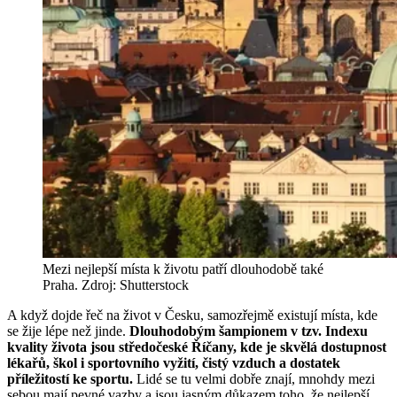
Mezi nejlepší místa k životu patří dlouhodobě také
Praha. Zdroj: Shutterstock
A když dojde řeč na život v Česku, samozřejmě existují místa, kde
se žije lépe než jinde.
Dlouhodobým šampionem v tzv. Indexu
kvality života jsou středočeské Říčany, kde je skvělá dostupnost
lékařů, škol i sportovního vyžití, čistý vzduch a dostatek
příležitostí ke sportu.
Lidé se tu velmi dobře znají, mnohdy mezi
sebou mají pevné vazby a jsou jasným důkazem toho, že nejlepší