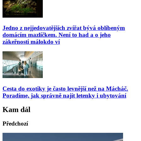
Jedno z nejjedovatějších zvířat bývá oblíbeným
domácím mazlíčkem. Není to had a o jeho
zákeřnosti málokdo ví
Cesta do exotiky je často levnější než na Mácháč.
Poradíme, jak správně najít letenky i ubytování
Kam dál
Předchozí