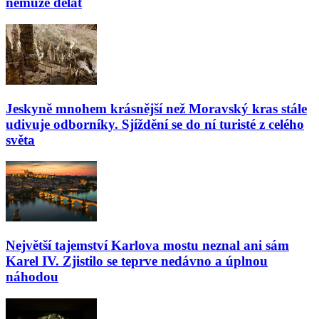
nemůže dělat
Jeskyně mnohem krásnější než Moravský kras stále
udivuje odborníky. Sjíždění se do ní turisté z celého
světa
Největší tajemství Karlova mostu neznal ani sám
Karel IV. Zjistilo se teprve nedávno a úplnou
náhodou