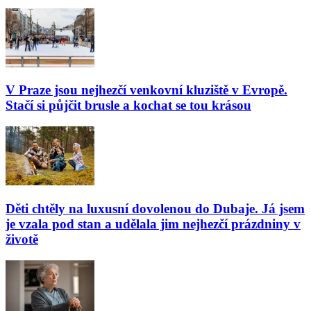
V Praze jsou nejhezčí venkovní kluziště v Evropě.
Stačí si půjčit brusle a kochat se tou krásou
Děti chtěly na luxusní dovolenou do Dubaje. Já jsem
je vzala pod stan a udělala jim nejhezčí prázdniny v
životě