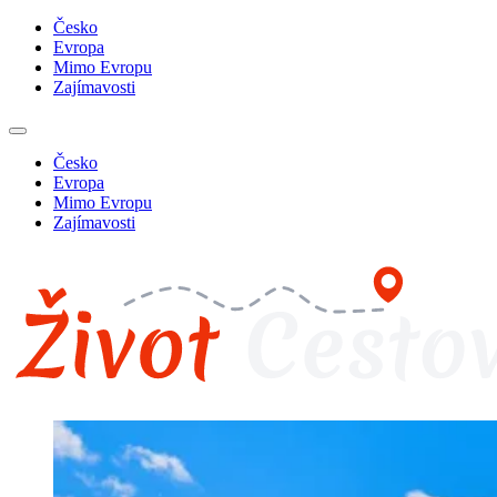
Česko
Evropa
Mimo Evropu
Zajímavosti
Česko
Evropa
Mimo Evropu
Zajímavosti