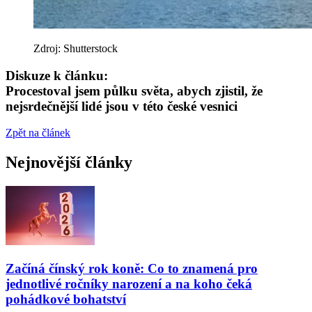
Zdroj: Shutterstock
Diskuze k článku:
Procestoval jsem půlku světa, abych zjistil, že
nejsrdečnější lidé jsou v této české vesnici
Zpět na článek
Nejnovější články
Začíná čínský rok koně: Co to znamená pro
jednotlivé ročníky narození a na koho čeká
pohádkové bohatství