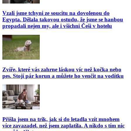
Vzali jsme tchyni ze soucitu na dovolenou do
Egypta. Dělala takovou ostudu, že jsme se hanbou
propadali nejen my, ale i všichni Češi v hotelu
Zvíře, které vás zahrne láskou víc než kočka nebo
pes. Stojí pár korun a můžete ho venčit na vodítku
Přišla jsem na trik, jak si do letadla vzít mnohem
více zavazadel, než jsem zaplatila. A nikdo s tím nic