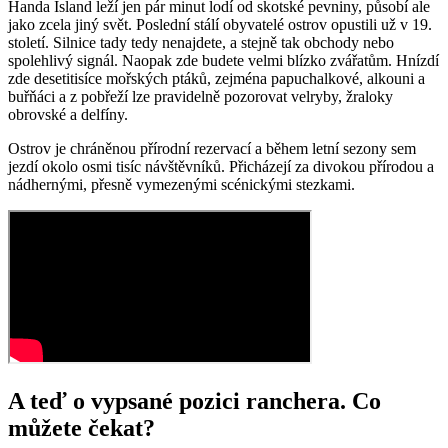
Handa Island leží jen pár minut lodí od skotské pevniny, působí ale
jako zcela jiný svět. Poslední stálí obyvatelé ostrov opustili už v 19.
století. Silnice tady tedy nenajdete, a stejně tak obchody nebo
spolehlivý signál. Naopak zde budete velmi blízko zvářatům. Hnízdí
zde desetitisíce mořských ptáků, zejména papuchalkové, alkouni a
buřňáci a z pobřeží lze pravidelně pozorovat velryby, žraloky
obrovské a delfíny.
Ostrov je chráněnou přírodní rezervací a během letní sezony sem
jezdí okolo osmi tisíc návštěvníků. Přicházejí za divokou přírodou a
nádhernými, přesně vymezenými scénickými stezkami.
A teď o vypsané pozici ranchera. Co
můžete čekat?