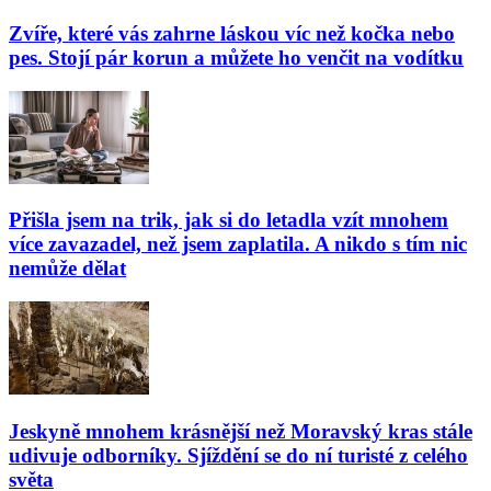
Zvíře, které vás zahrne láskou víc než kočka nebo
pes. Stojí pár korun a můžete ho venčit na vodítku
Přišla jsem na trik, jak si do letadla vzít mnohem
více zavazadel, než jsem zaplatila. A nikdo s tím nic
nemůže dělat
Jeskyně mnohem krásnější než Moravský kras stále
udivuje odborníky. Sjíždění se do ní turisté z celého
světa