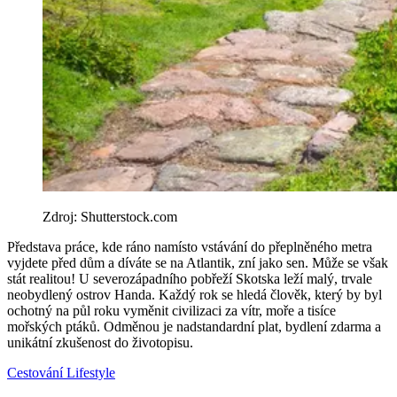
Zdroj: Shutterstock.com
Představa práce, kde ráno namísto vstávání do přeplněného metra
vyjdete před dům a díváte se na Atlantik, zní jako sen. Může se však
stát realitou! U severozápadního pobřeží Skotska leží malý, trvale
neobydlený ostrov Handa. Každý rok se hledá člověk, který by byl
ochotný na půl roku vyměnit civilizaci za vítr, moře a tisíce
mořských ptáků. Odměnou je nadstandardní plat, bydlení zdarma a
unikátní zkušenost do životopisu.
Cestování
Lifestyle