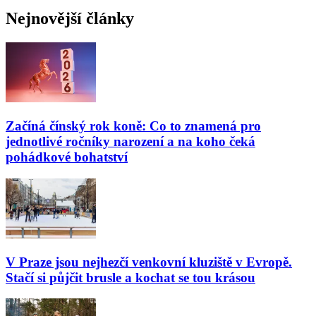
Nejnovější články
Začíná čínský rok koně: Co to znamená pro
jednotlivé ročníky narození a na koho čeká
pohádkové bohatství
V Praze jsou nejhezčí venkovní kluziště v Evropě.
Stačí si půjčit brusle a kochat se tou krásou