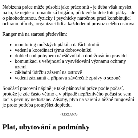
Nabízená práce může působit jako práce snů - je třeba však myslet
na to, že nejde o romantická brigádu, při které budete fotit ptáky. Jde
o plnohodnotnou, fyzicky i psychicky náročnou práci kombinující
ochranu přírody, organizaci lidí a každodenní provoz celého ostrova.
Ranger má na starosti především:
monitoring mořských ptáků a dalších druhů
vedení a koordinaci týmu dobrovolníků
dohled nad pohybem návštěvníků a dodržováním pravidel
komunikaci s veřejností a vysvětlování významu ochrany
území
základní údržbu zázemí na ostrově
vedení záznamů a přípravu závěrečné zprávy o sezoně
Součástí pracovní náplně je také plánování práce podle počasí,
protože je zde často větrno a v případě nepříznivého počasí se sem
loď z pevniny nedostane. Zásoby, plyn na vaření a běžné fungování
je proto potřeba promýšlet dopředu.
Plat, ubytování a podmínky