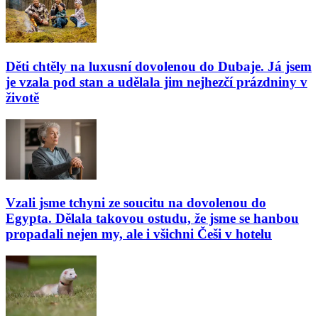
Děti chtěly na luxusní dovolenou do Dubaje. Já jsem
je vzala pod stan a udělala jim nejhezčí prázdniny v
životě
Vzali jsme tchyni ze soucitu na dovolenou do
Egypta. Dělala takovou ostudu, že jsme se hanbou
propadali nejen my, ale i všichni Češi v hotelu