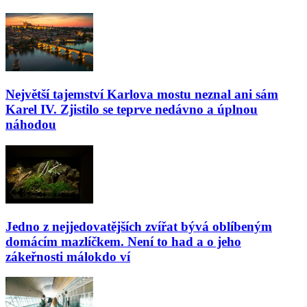
Největší tajemství Karlova mostu neznal ani sám
Karel IV. Zjistilo se teprve nedávno a úplnou
náhodou
Jedno z nejjedovatějších zvířat bývá oblíbeným
domácím mazlíčkem. Není to had a o jeho
zákeřnosti málokdo ví