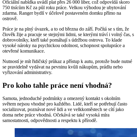
Oficiální nabídka uvádí plat přes 26 000 liber, což odpovídá skoro
750 tisícům Kč za půl roku práce. Velkou výhodou je ubytování
zdarma. Ranger bydlí v účelově postaveném domku přímo na
ostrově.
Práce je na plný úvazek, a to od března do září. Počítá se s tím, že
člověk žije a pracuje se stejnými lidmi, se kterými tráví i volný čas, s
dobrovolníky, kteří také pomáhají s údržbou ostrova. To klade
vysoké nároky na psychickou odolnost, schopnost spolupráce a
otevřené komunikace.
Nutností je mít řidičský průkaz a přístup k autu, protože bude nutné
se pravidelně vydávat na pevninu kvůli nákupům, prádlu nebo
vyřizování administrativy.
Pro koho tahle práce není vhodná?
Samota, jednoduché podmínky a omezený kontakt s okolním
světem nejsou vhodné pro každého. Lidé, kteří se potřebují často
socializovat, poznávat nové lidi a ve velkkoměstech se cítí jako
doma nebe práce vhodná. Očekává se také vysoká míra
samostatnosti, odpovědnosti a respektu k přírodě.