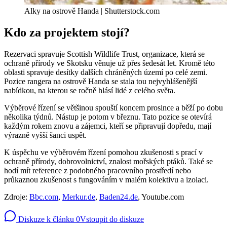
Alky na ostrově Handa | Shutterstock.com
Kdo za projektem stojí?
Rezervaci spravuje Scottish Wildlife Trust, organizace, která se
ochraně přírody ve Skotsku věnuje už přes šedesát let. Kromě této
oblasti spravuje desítky dalších chráněných území po celé zemi.
Pozice rangera na ostrově Handa se stala tou nejvyhlášenější
nabídkou, na kterou se ročně hlásí lidé z celého světa.
Výběrové řízení se většinou spouští koncem prosince a běží po dobu
několika týdnů. Nástup je potom v březnu. Tato pozice se otevírá
každým rokem znovu a zájemci, kteří se připravují dopředu, mají
výrazně vyšší šanci uspět.
K úspěchu ve výběrovém řízení pomohou zkušenosti s prací v
ochraně přírody, dobrovolnictví, znalost mořských ptáků. Také se
hodí mít reference z podobného pracovního prostředí nebo
průkaznou zkušenost s fungováním v malém kolektivu a izolaci.
Zdroje:
Bbc.com
,
Merkur.de
,
Baden24.de
, Youtube.com
Diskuze k článku
0
Vstoupit do diskuze