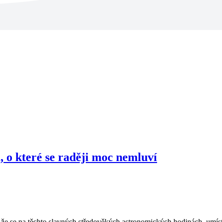
 o které se raději moc nemluví
, že se na těchto slavných středověkých astronomických hodinách, umís