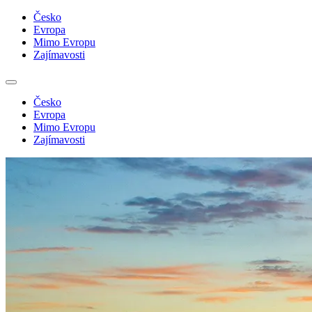
Česko
Evropa
Mimo Evropu
Zajímavosti
Česko
Evropa
Mimo Evropu
Zajímavosti