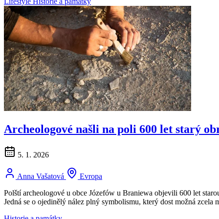
Lifestyle
Historie a památky
Archeologové našli na poli 600 let starý o
5. 1. 2026
Anna Vašatová
Evropa
Polští archeologové u obce Józefów u Braniewa objevili 600 let star
Jedná se o ojedinělý nález plný symbolismu, který dost možná zcela m
Historie a památky