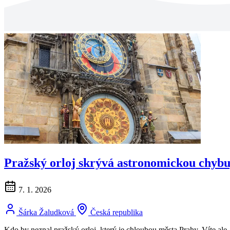
Pražský orloj skrývá astronomickou chybu,
7. 1. 2026
Šárka Žaludková
Česká republika
Kdo by neznal pražský orloj, který je chloubou města Prahy. Víte ale