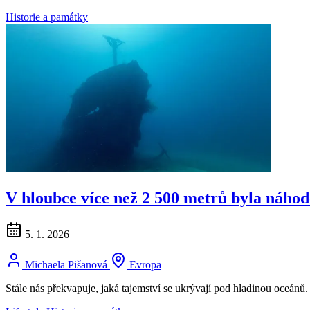
Historie a památky
V hloubce více než 2 500 metrů byla náhodo
5. 1. 2026
Michaela Pišanová
Evropa
Stále nás překvapuje, jaká tajemství se ukrývají pod hladinou oceánů.