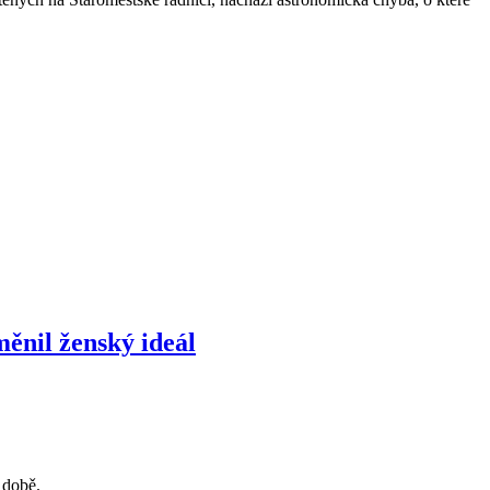
měnil ženský ideál
 době.