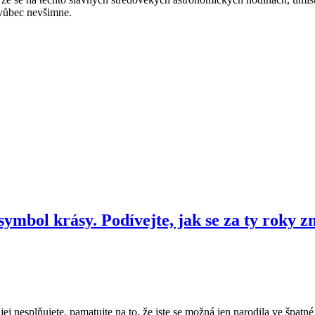
 vůbec nevšimne.
ymbol krásy. Podívejte, jak se za ty roky z
ej nesplňujete, pamatujte na to, že jste se možná jen narodila ve špatné