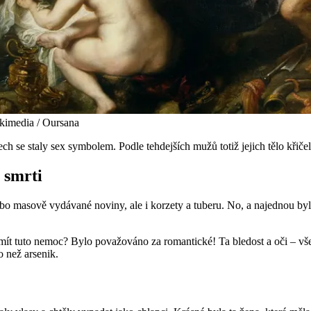
ikimedia / Oursana
h se staly sex symbolem. Podle tehdejších mužů totiž jejich tělo křičelo
o smrti
bo masově vydávané noviny, ale i korzety a tuberu. No, a najednou byl 
mít tuto nemoc? Bylo považováno za romantické! Ta bledost a oči – všec
o než arsenik.