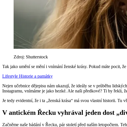
Zdroj: Shutterstock
Tak jako umění se mění i vnímání ženské krásy. Pokud máte pocit, že j
Lifestyle
Historie a památky
Nejen učebnice dějepisu nám ukazují, že ideály se v průběhu lidských 
Instagramu, vnímáme je jako hezké. Ale naši předkové? Ti by řekli, že
Je tedy evidentní, že i ta „ženská krása“ má svou vlastní historii. Tu
V antickém Řecku vyhrával jeden dost „div
Začněme naše bádání v Řecku, pár století před naším letopočtem. Teh