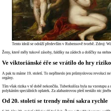
Tento ideál se odráží především v Rubensově tvorbě. Zdroj: W
Ženy, které měly tukové zásoby, faldíky na zádech a dolíčky na stehnec
Ve viktoriánské éře se vrátilo do hry rizik
A pak tu máme 19. století. To nepřineslo jen průmyslovou revoluci ne
orgány.
Tím však rizika v té době nekončila. Tuberkulóza byla na vzestupu a 
polykáním speciálních oplatek. Za alabastrovou pletí nestálo nic jinéh
Od 20. století se trendy mění sakra rychle