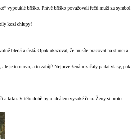
ké“ vypouklé bříško. Právě bříško považovali řečtí muži za symbol
pily kozí chlupy!
tvolně bledá a čistá. Opak ukazoval, že musíte pracovat na slunci a
ale je to olovo, a to zabíjí! Nejprve ženám začaly padat vlasy, pak
áři a krku. V této době bylo ideálem vysoké čelo. Ženy si proto