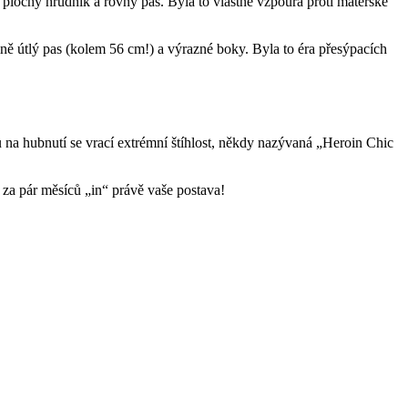
la plochý hrudník a rovný pas. Byla to vlastně vzpoura proti mateřské
mně útlý pas (kolem 56 cm!) a výrazné boky. Byla to éra přesýpacích
ů na hubnutí se vrací extrémní štíhlost, někdy nazývaná „Heroin Chic
de za pár měsíců „in“ právě vaše postava!