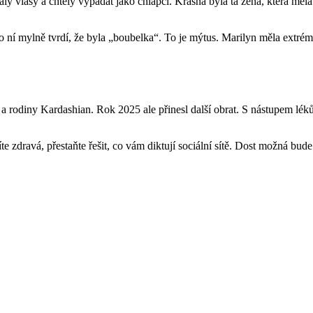
íhaly vlasy a chtěly vypadat jako chlapci. Krásná byla ta žena, která mě
o ní mylně tvrdí, že byla „boubelka“. To je mýtus. Marilyn měla extré
 a rodiny Kardashian. Rok 2025 ale přinesl další obrat. S nástupem lék
títe zdravá, přestaňte řešit, co vám diktují sociální sítě. Dost možná bu