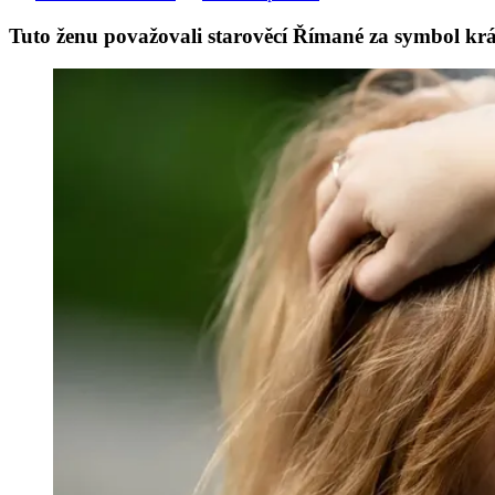
Tuto ženu považovali starověcí Římané za symbol krásy