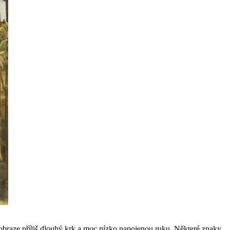
o obraze příliš dlouhý krk a moc nízko napojenou ruku. Některé znaky