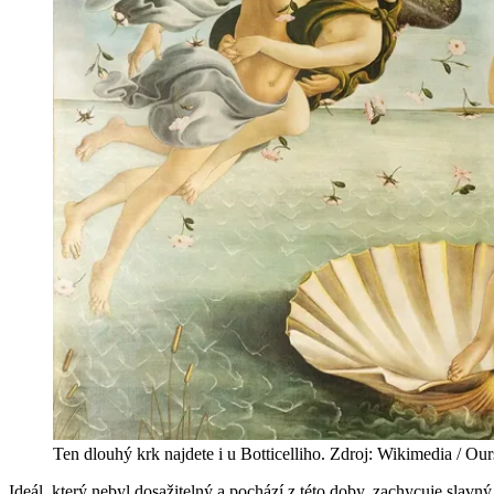
Ten dlouhý krk najdete i u Botticelliho. Zdroj: Wikimedia / Ou
Ideál, který nebyl dosažitelný a pochází z této doby, zachycuje slav