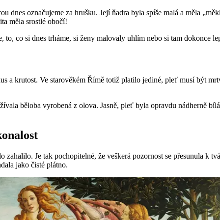
ou dnes označujeme za hrušku. Její ňadra byla spíše malá a měla „měk
ta měla srostlé obočí!
že, to, co si dnes trháme, si ženy malovaly uhlím nebo si tam dokonce le
us a krutost. Ve starověkém Římě totiž platilo jediné, pleť musí být mr
vala běloba vyrobená z olova. Jasně, pleť byla opravdu nádherně bílá, 
konalost
o zahalilo. Je tak pochopitelné, že veškerá pozornost se přesunula k tv
dala jako čisté plátno.