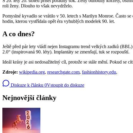
S 20. léty 20. století přišel pořádný šok. Ženy odhodily korzety, ostř
roli ženy. Dlouho to však nevydrželo.
Pomyslné kyvadlo se vrátilo v 50. letech s Marilyn Monroe. Často se 
hodin, kterou vystřídala opět éra vyhublých modelek 90. let.
A co dnes?
Ještě před pár lety vládl nejen Instagramu trend velkých zadků (BBL)
2.0“ (inspirovaná 90. léty). Implantáty se zmenšují, tuk se rozpouští.
Ideál krásy je asi nedosažitelný cíl, protože se stále mění. Pokud se cí
Zdroje:
wikipedia.org
,
researchgate.com
,
fashionhistory.edu
,
Diskuze k článku
0
Vstoupit do diskuze
Nejnovější články