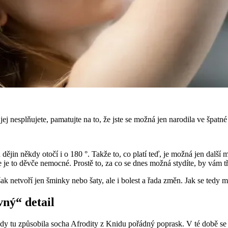
ej nesplňujete, pamatujte na to, že jste se možná jen narodila ve špatné
dějin někdy otočí i o 180 °. Takže to, co platí teď, je možná jen další
 je to děvče nemocné. Prostě to, za co se dnes možná stydíte, by vám t
 však netvoří jen šminky nebo šaty, ale i bolest a řada změn. Jak se ted
ný“ detail
dy tu způsobila socha Afrodity z Knidu pořádný poprask. V té době se 