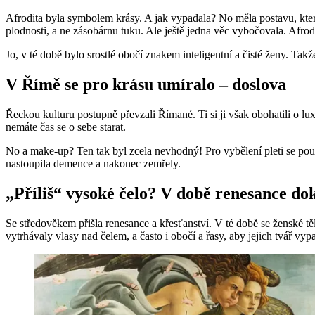
Afrodita byla symbolem krásy. A jak vypadala? No měla postavu, kter
plodnosti, a ne zásobárnu tuku. Ale ještě jedna věc vybočovala. Afrodi
Jo, v té době bylo srostlé obočí znakem inteligentní a čisté ženy. Tak
V Římě se pro krásu umíralo – doslova
Řeckou kulturu postupně převzali Římané. Ti si ji však obohatili o lux
nemáte čas se o sebe starat.
No a make-up? Ten tak byl zcela nevhodný! Pro vybělení pleti se použí
nastoupila demence a nakonec zemřely.
„Příliš“ vysoké čelo? V době renesance do
Se středověkem přišla renesance a křesťanství. V té době se ženské těl
vytrhávaly vlasy nad čelem, a často i obočí a řasy, aby jejich tvář vypa