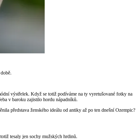
 době.
 módní výstřelek. Když se totiž podíváme na ty vyretušované fotky na
řeba v baroku zajistilo hordu nápadníků.
y měnila představa ženského ideálu od antiky až po ten dnešní Ozempic?
totiž tesaly jen sochy mužských hrdinů.