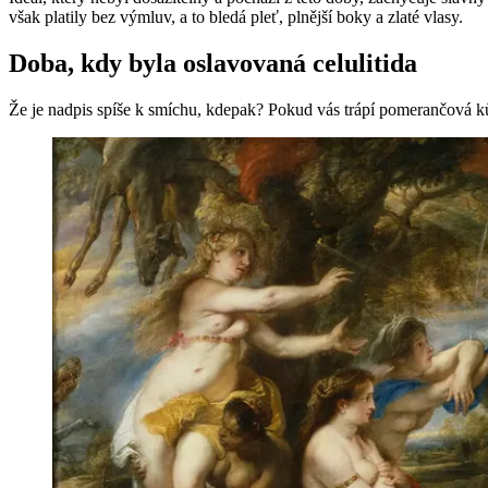
však platily bez výmluv, a to bledá pleť, plnější boky a zlaté vlasy.
Doba, kdy byla oslavovaná celulitida
Že je nadpis spíše k smíchu, kdepak? Pokud vás trápí pomerančová kůže