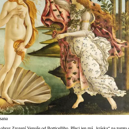
rsana
ný obraz Zrození Venuše od Botticelliho. Přeci jen má „kráska“ na tomt