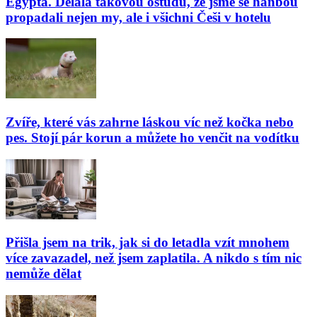
Egypta. Dělala takovou ostudu, že jsme se hanbou
propadali nejen my, ale i všichni Češi v hotelu
Zvíře, které vás zahrne láskou víc než kočka nebo
pes. Stojí pár korun a můžete ho venčit na vodítku
Přišla jsem na trik, jak si do letadla vzít mnohem
více zavazadel, než jsem zaplatila. A nikdo s tím nic
nemůže dělat