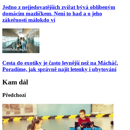
Jedno z nejjedovatějších zvířat bývá oblíbeným
domácím mazlíčkem. Není to had a o jeho
zákeřnosti málokdo ví
Cesta do exotiky je často levnější než na Mácháč.
Poradíme, jak správně najít letenky i ubytování
Kam dál
Předchozí