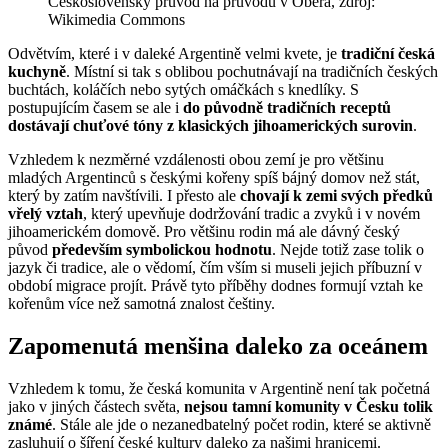
Československý průvod na průvodu v Oberá, zdroj:
Wikimedia Commons
Odvětvím, které i v daleké Argentině velmi kvete, je
tradiční česká
kuchyně
. Místní si tak s oblibou pochutnávají na tradičních českých
buchtách, koláčích nebo sytých omáčkách s knedlíky. S
postupujícím časem se ale i
do původně tradičních receptů
dostávají chuťové tóny z klasických jihoamerických surovin
.
Vzhledem k nezměrné vzdálenosti obou zemí je pro většinu
mladých Argentinců s českými kořeny spíš bájný domov než stát,
který by zatím navštívili. I přesto ale
chovají k zemi svých předků
vřelý vztah
, který upevňuje dodržování tradic a zvyků i v novém
jihoamerickém domově. Pro většinu rodin má ale dávný český
původ
především symbolickou hodnotu
. Nejde totiž zase tolik o
jazyk či tradice, ale o vědomí, čím vším si museli jejich příbuzní v
období migrace projít. Právě tyto příběhy dodnes formují vztah ke
kořenům více než samotná znalost češtiny.
Zapomenutá menšina daleko za oceánem
Vzhledem k tomu, že česká komunita v Argentině není tak početná
jako v jiných částech světa,
nejsou tamní komunity v Česku tolik
známé
. Stále ale jde o nezanedbatelný počet rodin, které se aktivně
zasluhují o šíření české kultury daleko za našimi hranicemi.