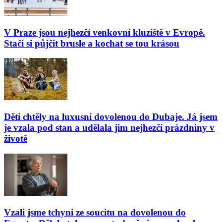
V Praze jsou nejhezčí venkovní kluziště v Evropě.
Stačí si půjčit brusle a kochat se tou krásou
Děti chtěly na luxusní dovolenou do Dubaje. Já jsem
je vzala pod stan a udělala jim nejhezčí prázdniny v
životě
Vzali jsme tchyni ze soucitu na dovolenou do