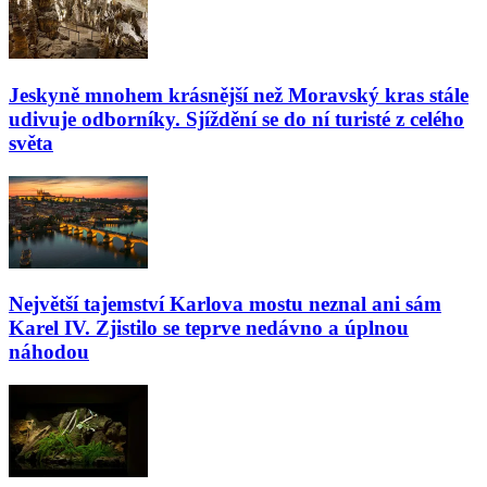
Jeskyně mnohem krásnější než Moravský kras stále
udivuje odborníky. Sjíždění se do ní turisté z celého
světa
Největší tajemství Karlova mostu neznal ani sám
Karel IV. Zjistilo se teprve nedávno a úplnou
náhodou