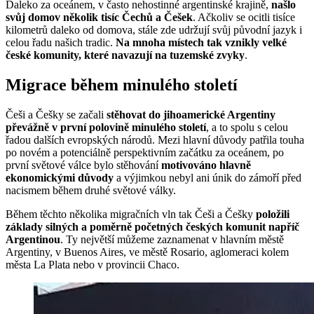
Daleko za oceánem, v často nehostinné argentinské krajině,
našlo
svůj domov několik tisíc Čechů a Češek
. Ačkoliv se ocitli tisíce
kilometrů daleko od domova, stále zde udržují svůj původní jazyk i
celou řadu našich tradic.
Na mnoha místech tak vznikly velké
české komunity, které navazují na tuzemské zvyky
.
Migrace během minulého století
Češi a Češky se začali
stěhovat do jihoamerické Argentiny
převážně v první polovině minulého století
, a to spolu s celou
řadou dalších evropských národů. Mezi hlavní důvody patřila touha
po novém a potenciálně perspektivním začátku za oceánem, po
první světové válce bylo stěhování
motivováno hlavně
ekonomickými důvody
a výjimkou nebyl ani únik do zámoří před
nacismem během druhé světové války.
Během těchto několika migračních vln tak Češi a Češky
položili
základy silných a poměrně početných českých komunit napříč
Argentinou
. Ty největší můžeme zaznamenat v hlavním městě
Argentiny, v Buenos Aires, ve městě Rosario, aglomeraci kolem
města La Plata nebo v provincii Chaco.