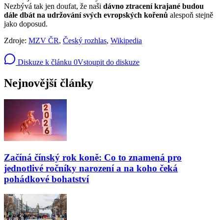
Nezbývá tak jen doufat, že naši
dávno ztracení krajané budou
dále dbát na udržování svých evropských kořenů
alespoň stejně
jako doposud.
Zdroje:
MZV ČR
,
Český rozhlas
,
Wikipedia
Diskuze k článku
0
Vstoupit do diskuze
Nejnovější články
Začíná čínský rok koně: Co to znamená pro
jednotlivé ročníky narození a na koho čeká
pohádkové bohatství