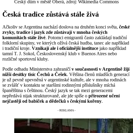
Český dům v městě Oberá, zdroj: Wikimedia Commons
Česká tradice zůstává stále živá
Ačkoliv se Argentina nachází doslova na druhém konci světa,
české
zvyky, tradice i jazyk zde zůstávají v mnoha českých
komunitách stále živé
. Potomci emigrantů často zakládají tradiční
folklorní skupiny, ve kterých ožívá česká hudba, tanec ale například
i tradiční kroje.
Vznikají ale i oficiálnější instituce
jako například
tamní T. J. Sokol, Československý klub v Buenos Aires nebo
rozličné sportovní kluby.
Podle odhadu Ministerstva zahraničí
v současnosti v Argentině žijí
nižší desítky tisíc Čechů a Češek
. Většina členů mladších generací
je už pevně upevněná v argentinské kultuře, ale v mnoha rodinách
se zvlášť v kontaktu se staršími rodinnými příslušníky míchá
španělština s češtinou. Český jazyk se tak mezi generacemi
nepředává nijak strukturovaně, ale jde spíše o
přirozené učení
nejčastěji od babiček a dědečků s českými kořeny
.