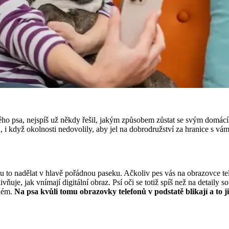
ého psa, nejspíš už někdy řešil, jakým způsobem zůstat se svým domác
 i když okolnosti nedovolily, aby jel na dobrodružství za hranice s v
 to nadělat v hlavě pořádnou paseku. Ačkoliv pes vás na obrazovce t
ivňuje, jak vnímají digitální obraz. Psí oči se totiž spíš než na detaily 
blém.
Na psa kvůli tomu obrazovky telefonů v podstatě blikají a to j