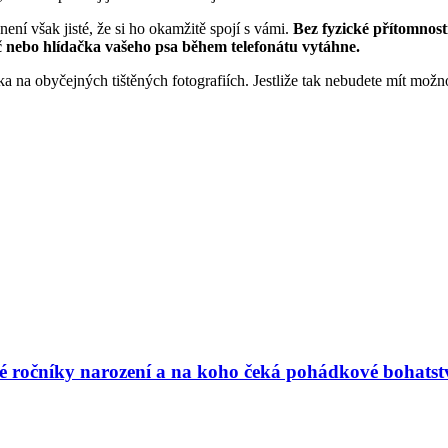
ení však jisté, že si ho okamžitě spojí s vámi.
Bez fyzické přítomnosti 
č nebo hlídačka vašeho psa během telefonátu vytáhne.
 na obyčejných tištěných fotografiích. Jestliže tak nebudete mít možno
vé ročníky narození a na koho čeká pohádkové bohatst