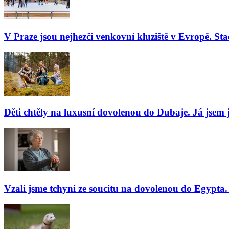
V Praze jsou nejhezčí venkovní kluziště v Evropě. Stač
Děti chtěly na luxusní dovolenou do Dubaje. Já jsem j
Vzali jsme tchyni ze soucitu na dovolenou do Egypta. 