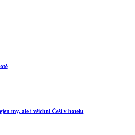
votě
en my, ale i všichni Češi v hotelu