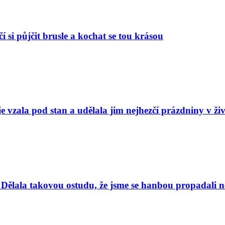
í si půjčit brusle a kochat se tou krásou
e vzala pod stan a udělala jim nejhezčí prázdniny v ži
Dělala takovou ostudu, že jsme se hanbou propadali nej