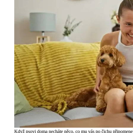
Když psovi doma necháte něco, co mu vás po čichu připomene, 