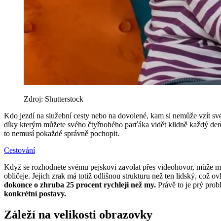
Zdroj: Shutterstock
Kdo jezdí na služební cesty nebo na dovolené, kam si nemůže vzít sv
díky kterým můžete svého čtyřnohého parťáka vidět klidně každý den,
to nemusí pokaždé správně pochopit.
Cestování
Když se rozhodnete svému pejskovi zavolat přes videohovor, může mu
obličeje. Jejich zrak má totiž odlišnou strukturu než ten lidský, což ovl
dokonce o zhruba 25 procent rychleji než my.
Právě to je prý pro
konkrétní postavy.
Záleží na velikosti obrazovky