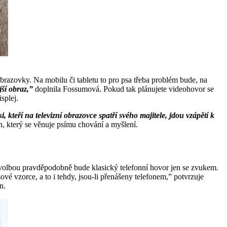
brazovky. Na mobilu či tabletu to pro psa třeba problém bude, na
jší obraz,”
doplnila Fossumová. Pokud tak plánujete videohovor se
splej.
i, kteří na televizní obrazovce spatří svého majitele, jdou vzápětí k
, který se věnuje psímu chování a myšlení.
ší volbou pravděpodobně bude klasický telefonní hovor jen se zvukem.
vé vzorce, a to i tehdy, jsou-li přenášeny telefonem,” potvrzuje
n.