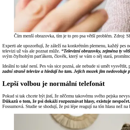
Čím menší obrazovka, tím je to pro psa větší problém. Zdroj: S
Experti ale upozorňují, že záleží na konkrétním plemenu, každý pes n
televizi už vás ale poznat může.
“Televizní obrazovky, zejména ty vě
svým čtyřnohým parťákem, člověk, který se vám o něj stará, promítnout
Ideální to také není. Pes vás sice pozná, ale nebude si umět vysvětlit,
zadní straně televize a hledají ho tam. Jejich mozek jim nedovoluje po
Lepší volbou je normální telefonát
Pokud si tak chcete být jistí, že něčemu takovému svého pejska nevyst
Důkazů o tom, že psi dokáží rozpoznávat hlasy, existuje nespočet
Fossumová. Studie se shodují, že psi lépe reagují na tón hlasu než na ko