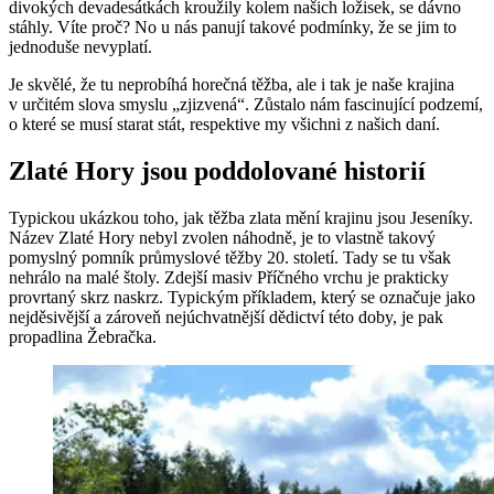
divokých devadesátkách kroužily kolem našich ložisek, se dávno
stáhly. Víte proč? No u nás panují takové podmínky, že se jim to
jednoduše nevyplatí.
Je skvělé, že tu neprobíhá horečná těžba, ale i tak je naše krajina
v určitém slova smyslu „zjizvená“. Zůstalo nám fascinující podzemí,
o které se musí starat stát, respektive my všichni z našich daní.
Zlaté Hory jsou poddolované historií
Typickou ukázkou toho, jak těžba zlata mění krajinu jsou Jeseníky.
Název Zlaté Hory nebyl zvolen náhodně, je to vlastně takový
pomyslný pomník průmyslové těžby 20. století. Tady se tu však
nehrálo na malé štoly. Zdejší masiv Příčného vrchu je prakticky
provrtaný skrz naskrz. Typickým příkladem, který se označuje jako
nejděsivější a zároveň nejúchvatnější dědictví této doby, je pak
propadlina Žebračka.