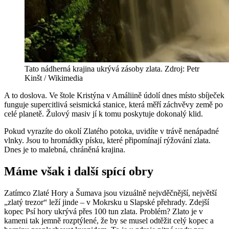
Tato nádherná krajina ukrývá zásoby zlata. Zdroj: Petr
Kinšt / Wikimedia
A to doslova. Ve štole Kristýna v Amáliině údolí dnes místo sbíječek
funguje supercitlivá seismická stanice, která měří záchvěvy země po
celé planetě. Žulový masiv jí k tomu poskytuje dokonalý klid.
Pokud vyrazíte do okolí Zlatého potoka, uvidíte v trávě nenápadné
vlnky. Jsou to hromádky písku, které připomínají rýžování zlata.
Dnes je to malebná, chráněná krajina.
Máme však i další spící obry
Zatímco Zlaté Hory a Šumava jsou vizuálně nejvděčnější, největší
„zlatý trezor“ leží jinde – v Mokrsku u Slapské přehrady. Zdejší
kopec Psí hory ukrývá přes 100 tun zlata. Problém? Zlato je v
kameni tak jemně rozptýlené, že by se musel odtěžit celý kopec a