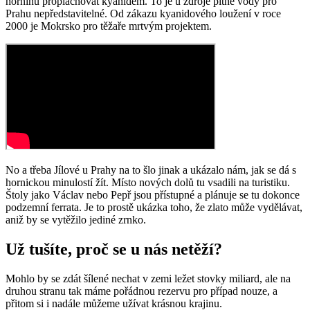
horninu proplachovat kyanidem. To je u zdroje pitné vody pro
Prahu nepředstavitelné. Od zákazu kyanidového loužení v roce
2000 je Mokrsko pro těžaře mrtvým projektem.
No a třeba Jílové u Prahy na to šlo jinak a ukázalo nám, jak se dá s
hornickou minulostí žít. Místo nových dolů tu vsadili na turistiku.
Štoly jako Václav nebo Pepř jsou přístupné a plánuje se tu dokonce
podzemní ferrata. Je to prostě ukázka toho, že zlato může vydělávat,
aniž by se vytěžilo jediné zrnko.
Už tušíte, proč se u nás netěží?
Mohlo by se zdát šílené nechat v zemi ležet stovky miliard, ale na
druhou stranu tak máme pořádnou rezervu pro případ nouze, a
přitom si i nadále můžeme užívat krásnou krajinu.