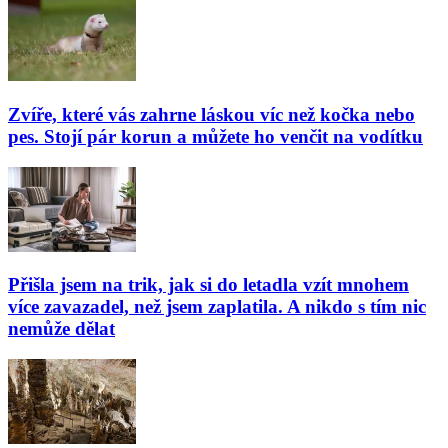
Zvíře, které vás zahrne láskou víc než kočka nebo
pes. Stojí pár korun a můžete ho venčit na vodítku
Přišla jsem na trik, jak si do letadla vzít mnohem
více zavazadel, než jsem zaplatila. A nikdo s tím nic
nemůže dělat