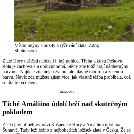
Místní mlýny sloužily k rýžování zlata. Zdroj:
Shutterstock
Zlaté Hory naštěstí nabízejí i jiný pohled. Třeba taková Poštovní
štola je zachovalá a obdivuhodná. Stěny zde totiž hrají nádhernými
barvami. Najdete zde nejen zlatou, ale hlavně modrou a zelenou
barvu. Navíc zde můžete zjistit více, jak vlastně těžba probíhala, což
se líbí třeba dětem.
Tiché Amáliino údolí leží nad skutečným
pokladem
Zcela jiný příběh vypráví Kašperské Hory a Amáliino údolí na
Šumavě. Tady leží jedno z nejbohatších ložisek zlata v Česku. Že se