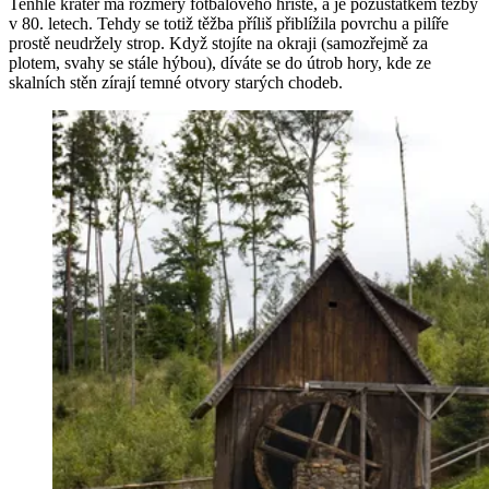
Tenhle kráter má rozměry fotbalového hřiště, a je pozůstatkem těžby
v 80. letech. Tehdy se totiž těžba příliš přiblížila povrchu a pilíře
prostě neudržely strop. Když stojíte na okraji (samozřejmě za
plotem, svahy se stále hýbou), díváte se do útrob hory, kde ze
skalních stěn zírají temné otvory starých chodeb.