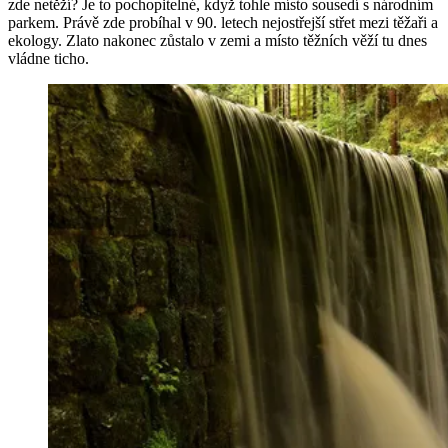
zde netěží? Je to pochopitelné, když tohle místo sousedí s národním
parkem. Právě zde probíhal v 90. letech nejostřejší střet mezi těžaři a
ekology. Zlato nakonec zůstalo v zemi a místo těžních věží tu dnes
vládne ticho.