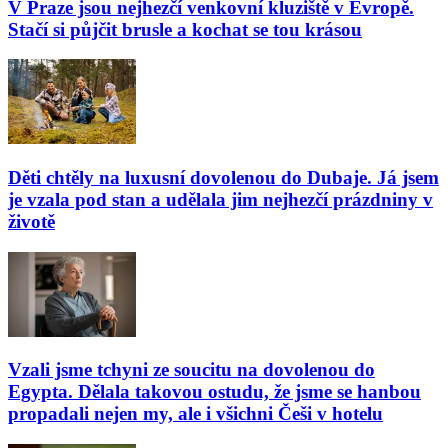
V Praze jsou nejhezčí venkovní kluziště v Evropě.
Stačí si půjčit brusle a kochat se tou krásou
Děti chtěly na luxusní dovolenou do Dubaje. Já jsem
je vzala pod stan a udělala jim nejhezčí prázdniny v
životě
Vzali jsme tchyni ze soucitu na dovolenou do
Egypta. Dělala takovou ostudu, že jsme se hanbou
propadali nejen my, ale i všichni Češi v hotelu