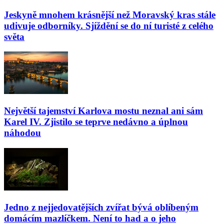
Jeskyně mnohem krásnější než Moravský kras stále
udivuje odborníky. Sjíždění se do ní turisté z celého
světa
Největší tajemství Karlova mostu neznal ani sám
Karel IV. Zjistilo se teprve nedávno a úplnou
náhodou
Jedno z nejjedovatějších zvířat bývá oblíbeným
domácím mazlíčkem. Není to had a o jeho