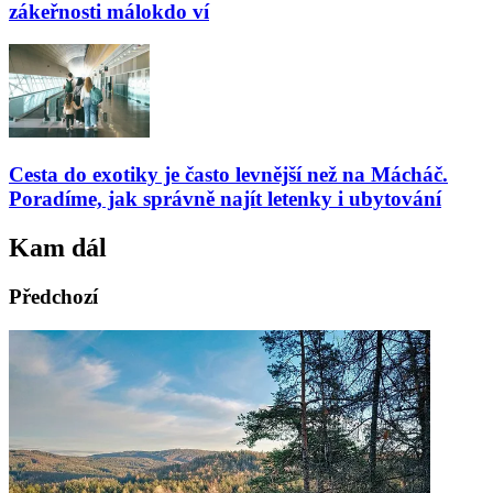
zákeřnosti málokdo ví
Cesta do exotiky je často levnější než na Mácháč.
Poradíme, jak správně najít letenky i ubytování
Kam dál
Předchozí