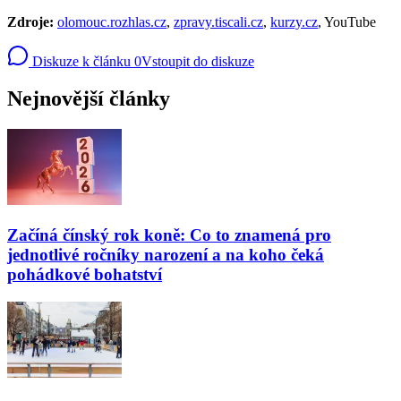
Zdroje:
olomouc.rozhlas.cz
,
zpravy.tiscali.cz
,
kurzy.cz
, YouTube
Diskuze k článku
0
Vstoupit do diskuze
Nejnovější články
Začíná čínský rok koně: Co to znamená pro
jednotlivé ročníky narození a na koho čeká
pohádkové bohatství