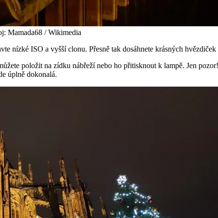
roj: Mamada68 / Wikimedia
stavte nízké ISO a vyšší clonu. Přesně tak dosáhnete krásných hvězdiče
můžete položit na zídku nábřeží nebo ho přitisknout k lampě. Jen pozor
ude úplně dokonalá.