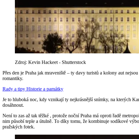
Zdroj: Kevin Hackeet - Shutterstock
Přes den je Praha jak mraveniště – ty davy turistů a kolony aut nejso
romantiky.
Rady a tipy
Historie a památky
Je to hluboká noc, kdy vznikají ty nejkrásnější snímky, na kterých K
dosáhnout.
Není to zas až tak těžké , protože noční Praha má oproti řadě metrop
nim působí teple a útulně. To díky tomu, že kombinuje sodíkové výboj
pražských fotek.