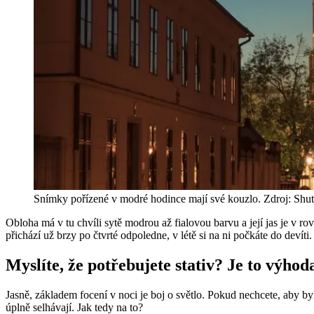
Snímky pořízené v modré hodince mají své kouzlo. Zdroj: Shut
Obloha má v tu chvíli sytě modrou až fialovou barvu a její jas je v r
přichází už brzy po čtvrté odpoledne, v létě si na ni počkáte do devíti. 
Myslíte, že potřebujete stativ? Je to výhod
Jasně, základem focení v noci je boj o světlo. Pokud nechcete, aby byl
úplně selhávají. Jak tedy na to?