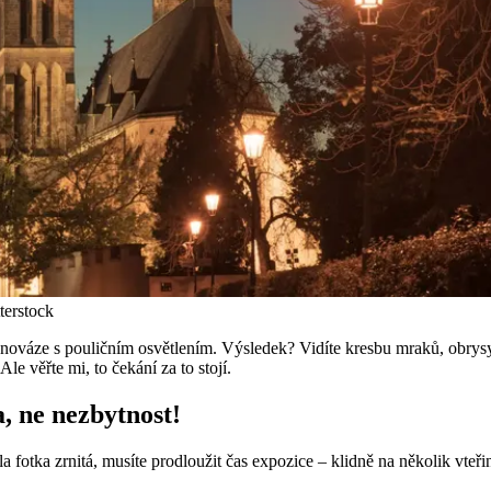
terstock
ovnováze s pouličním osvětlením. Výsledek? Vidíte kresbu mraků, obrysy 
Ale věřte mi, to čekání za to stojí.
a, ne nezbytnost!
a fotka zrnitá, musíte prodloužit čas expozice – klidně na několik vteřin