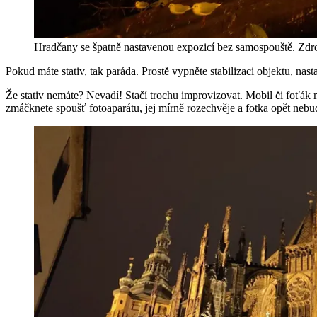
Hradčany se špatně nastavenou expozicí bez samospouště. Zd
Pokud máte stativ, tak paráda. Prostě vypněte stabilizaci objektu, na
Že stativ nemáte? Nevadí! Stačí trochu improvizovat. Mobil či foťák 
zmáčknete spoušť fotoaparátu, jej mírně rozechvěje a fotka opět neb