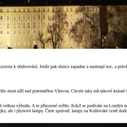
u zrovna k obdivování. Jenže pak slunce zapadne a nastoupí noc, a práv
arlův most září nad potemnělou Vltavou. Chcete taky mít takové krásné 
olí velkou výhodu. A to přirozené světlo. Když se podíváte na Londýn n
ky, ale i plynové lampy. Čtete správně, lampy na Královské cestě dodne