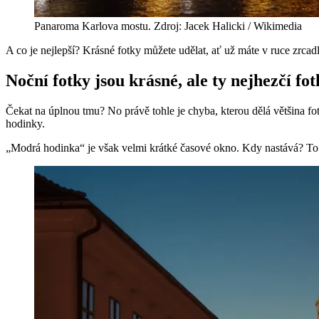
Panaroma Karlova mostu. Zdroj: Jacek Halicki / Wikimedia
A co je nejlepší? Krásné fotky můžete udělat, ať už máte v ruce zrcadlo
Noční fotky jsou krásné, ale ty nejhezčí f
Čekat na úplnou tmu? No právě tohle je chyba, kterou dělá většina fot
hodinky.
„Modrá hodinka“ je však velmi krátké časové okno. Kdy nastává? To zá