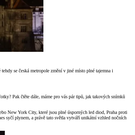
ě tehdy se česká metropole změní v jiné místo plné tajemna i
fotky? Pak čtěte dále, máme pro vás pár tipů, jak takových snímků
ebo New York City, které jsou plné úsporných led diod, Praha proti
s syčí plynem, a právě tato světla vytváří unikátní vzhled nočních