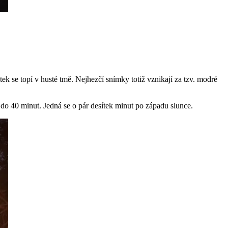
ek se topí v husté tmě. Nejhezčí snímky totiž vznikají za tzv. modré
do 40 minut. Jedná se o pár desítek minut po západu slunce.