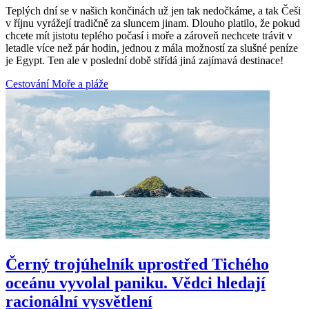
Teplých dní se v našich končinách už jen tak nedočkáme, a tak Češi
v říjnu vyrážejí tradičně za sluncem jinam. Dlouho platilo, že pokud
chcete mít jistotu teplého počasí i moře a zároveň nechcete trávit v
letadle více než pár hodin, jednou z mála možností za slušné peníze
je Egypt. Ten ale v poslední době střídá jiná zajímavá destinace!
Cestování
Moře a pláže
Černý trojúhelník uprostřed Tichého
oceánu vyvolal paniku. Vědci hledají
racionální vysvětlení