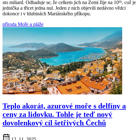
sto miliard. Odhaduje se, že celkem jich na Zemi žije na 10³¹, což je
jednička a třicet jedna nul. Jeden z nich objevili nedávno vědci
dokonce i v hlubinách Mariánského příkopu.
příroda
Moře a pláže
Teplo akorát, azurové moře s delfíny a
ceny za lidovku. Tohle je teď nový
dovolenkový cíl šetřivých Čechů
12. 11. 2025