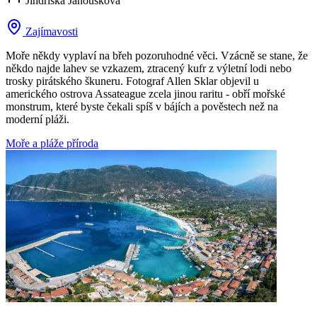
Jindřiška Janoušková
Zajímavosti
Moře někdy vyplaví na břeh pozoruhodné věci. Vzácně se stane, že
někdo najde lahev se vzkazem, ztracený kufr z výletní lodi nebo
trosky pirátského škuneru. Fotograf Allen Sklar objevil u
amerického ostrova Assateague zcela jinou raritu - obří mořské
monstrum, které byste čekali spíš v bájích a pověstech než na
moderní pláži.
Moře a pláže
příroda