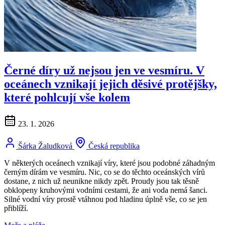
Černé díry už nejsou jen ve vesmíru. V
oceánech vznikají jejich děsivé protějšky,
které pohlcují vše kolem
23. 1. 2026
Šárka Žaludková
Česká republika
V některých oceánech vznikají víry, které jsou podobné záhadným
černým dírám ve vesmíru. Nic, co se do těchto oceánských vírů
dostane, z nich už neunikne nikdy zpět. Proudy jsou tak těsně
obklopeny kruhovými vodními cestami, že ani voda nemá šanci.
Silné vodní víry prostě vtáhnou pod hladinu úplně vše, co se jen
přiblíží.