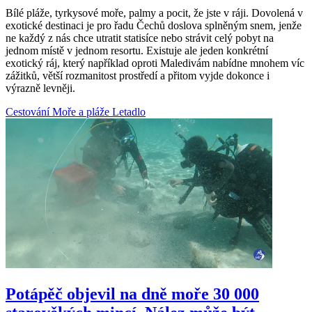
Bílé pláže, tyrkysové moře, palmy a pocit, že jste v ráji. Dovolená v
exotické destinaci je pro řadu Čechů doslova splněným snem, jenže
ne každý z nás chce utratit statisíce nebo strávit celý pobyt na
jednom místě v jednom resortu. Existuje ale jeden konkrétní
exotický ráj, který například oproti Maledivám nabídne mnohem víc
zážitků, větší rozmanitost prostředí a přitom vyjde dokonce i
výrazně levněji.
Cestování
Moře a pláže
Letadlo
Potápěč objevil na dně moře 30 000