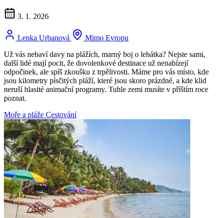
3. 1. 2026
Lenka Urbanová
Mimo Evropu
Už vás nebaví davy na plážích, marný boj o lehátka? Nejste sami,
další lidé mají pocit, že dovolenkové destinace už nenabízejí
odpočinek, ale spíš zkoušku z trpělivosti. Máme pro vás místo, kde
jsou kilometry písčitých pláží, které jsou skoro prázdné, a kde klid
neruší hlasité animační programy. Tuhle zemi musíte v příštím roce
poznat.
Moře a pláže
Cestování