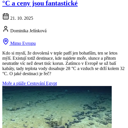
°C a ceny jsou fantastické
21. 10. 2025
Dominika Jelínková
Mimo Evropu
Kdo si myslí, že dovolená v teple patří jen bohatším, ten se letos
mýlí. Existují totiž destinace, kde najdete moře, slunce a přitom
neutratíte víc než deset tisíc korun. Zatímco v Evropě se už balí
kabáty, tady teplota vody dosahuje 28 °C a vzduch se drží kolem 32
°C. O jaké destinaci je řeč?
Moře a pláže
Cestování
Egypt