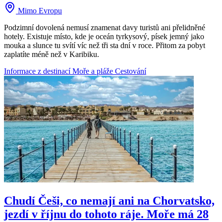
Mimo Evropu
Podzimní dovolená nemusí znamenat davy turistů ani přelidněné
hotely. Existuje místo, kde je oceán tyrkysový, písek jemný jako
mouka a slunce tu svítí víc než tři sta dní v roce. Přitom za pobyt
zaplatíte méně než v Karibiku.
Informace z destinací
Moře a pláže
Cestování
Chudí Češi, co nemají ani na Chorvatsko,
jezdí v říjnu do tohoto ráje. Moře má 28