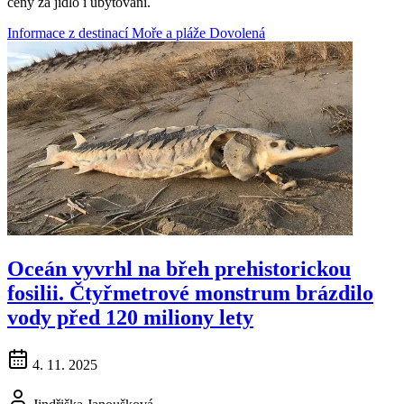
ceny za jídlo i ubytování.
Informace z destinací
Moře a pláže
Dovolená
Oceán vyvrhl na břeh prehistorickou
fosilii. Čtyřmetrové monstrum brázdilo
vody před 120 miliony lety
4. 11. 2025