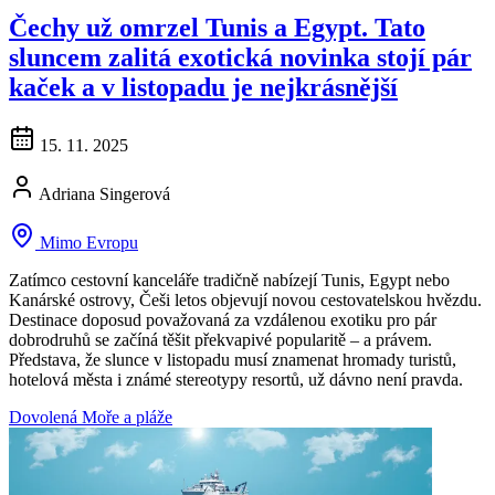
Čechy už omrzel Tunis a Egypt. Tato
sluncem zalitá exotická novinka stojí pár
kaček a v listopadu je nejkrásnější
15. 11. 2025
Adriana Singerová
Mimo Evropu
Zatímco cestovní kanceláře tradičně nabízejí Tunis, Egypt nebo
Kanárské ostrovy, Češi letos objevují novou cestovatelskou hvězdu.
Destinace doposud považovaná za vzdálenou exotiku pro pár
dobrodruhů se začíná těšit překvapivé popularitě – a právem.
Představa, že slunce v listopadu musí znamenat hromady turistů,
hotelová města i známé stereotypy resortů, už dávno není pravda.
Dovolená
Moře a pláže