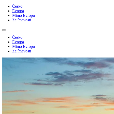
Česko
Evropa
Mimo Evropu
Zajímavosti
Česko
Evropa
Mimo Evropu
Zajímavosti