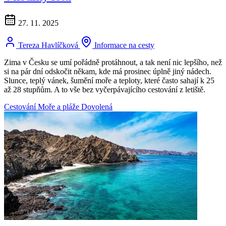
27. 11. 2025
Tereza Havlíčková
Informace na cesty
Zima v Česku se umí pořádně protáhnout, a tak není nic lepšího, než
si na pár dní odskočit někam, kde má prosinec úplně jiný nádech.
Slunce, teplý vánek, šumění moře a teploty, které často sahají k 25
až 28 stupňům. A to vše bez vyčerpávajícího cestování z letiště.
Cestování
Moře a pláže
Dovolená