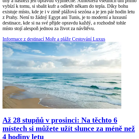
tmy a nasněží jen opravdu výjimečně. Atmosféra všedních dní přímo
vybízí k tomu, si sbalit kufr a odletět někam do tepla. Díky bohu
existuje místo, kde je i v zimě plážová sezóna a je jen pár hodin letu
z Prahy. Není to žádný Egypt ani Tunis, je to moderní a luxusní
destinace, kde si na své přijde opravdu každý, a rozhodně tohle
místo stojí alespoň jednou za život za návštěvu.
Informace z destinací
Moře a pláže
Cestování
Luxus
Až 28 stupňů v prosinci: Na těchto 6
místech si můžete užít slunce za méně než
4 hodiny letu