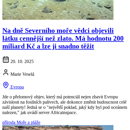
Na dně Severního moře vědci objevili
látku cennější než zlato. Má hodnotu 200
miliard Kč a lze ji snadno těžit
20. 10. 2025
Marie Veselá
Evropa
Jde o přelomový objev, který má potenciál nejen zbavit Evropu
závislosti na fosilních palivech, ale dokonce změnit budoucnost celé
naší planety! Jedná se o "největší poklad, jaký kdy byl pod oceánem
nalezen," jak uvádí server Africainspace.
příroda
Moře a pláže