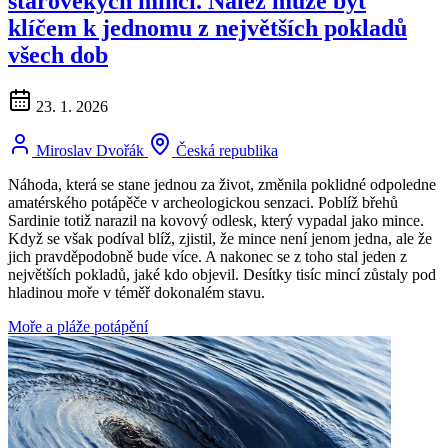
starověkých mincí. Nález může být
klíčem k jednomu z největších pokladů
všech dob
23. 1. 2026
Miroslav Dvořák
Česká republika
Náhoda, která se stane jednou za život, změnila poklidné odpoledne
amatérského potápěče v archeologickou senzaci. Poblíž břehů
Sardinie totiž narazil na kovový odlesk, který vypadal jako mince.
Když se však podíval blíž, zjistil, že mince není jenom jedna, ale že
jich pravděpodobně bude více. A nakonec se z toho stal jeden z
největších pokladů, jaké kdo objevil. Desítky tisíc mincí zůstaly pod
hladinou moře v téměř dokonalém stavu.
Moře a pláže
potápění