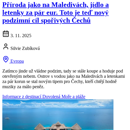
Příroda jako na Maledivách, jídlo a
letenky za pár eur. Toto je teď nový
podzimní cíl spořivých Čechů
3. 11. 2025
Silvie Zubíková
Evropa
Zatímco jinde už vládne podzim, tady se stále koupe a hoduje pod
otevřeným nebem. Ostrov s vodou jako na Maledivách a letenkami
za pár korun se stal novým tipem pro Čechy, kteří chtějí hodně
muziky za málo peněz.
Informace z destinací
Dovolená
Moře a pláže