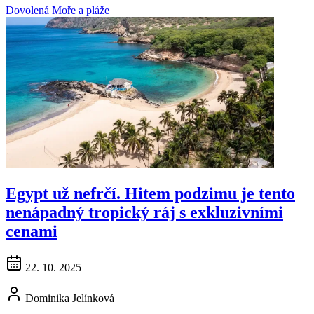
Dovolená
Moře a pláže
Egypt už nefrčí. Hitem podzimu je tento
nenápadný tropický ráj s exkluzivními
cenami
22. 10. 2025
Dominika Jelínková