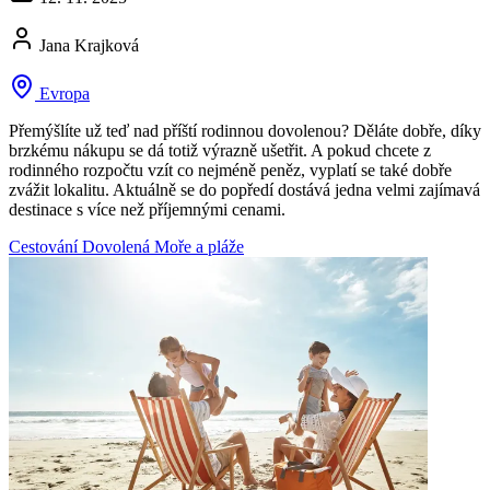
Jana Krajková
Evropa
Přemýšlíte už teď nad příští rodinnou dovolenou? Děláte dobře, díky
brzkému nákupu se dá totiž výrazně ušetřit. A pokud chcete z
rodinného rozpočtu vzít co nejméně peněz, vyplatí se také dobře
zvážit lokalitu. Aktuálně se do popředí dostává jedna velmi zajímavá
destinace s více než příjemnými cenami.
Cestování
Dovolená
Moře a pláže