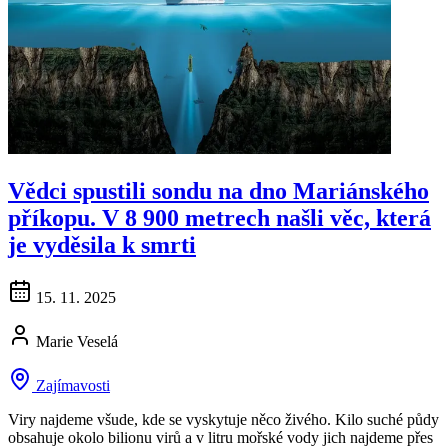
Vědci spustili sondu na dno Mariánského
příkopu. V 8 900 metrech našli věc, která
je vyděsila k smrti
15. 11. 2025
Marie Veselá
Zajímavosti
Viry najdeme všude, kde se vyskytuje něco živého. Kilo suché půdy
obsahuje okolo bilionu virů a v litru mořské vody jich najdeme přes