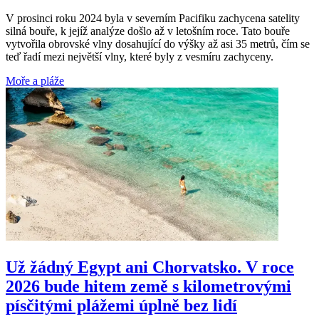
V prosinci roku 2024 byla v severním Pacifiku zachycena satelity
silná bouře, k jejíž analýze došlo až v letošním roce. Tato bouře
vytvořila obrovské vlny dosahující do výšky až asi 35 metrů, čím se
teď řadí mezi největší vlny, které byly z vesmíru zachyceny.
Moře a pláže
Už žádný Egypt ani Chorvatsko. V roce
2026 bude hitem země s kilometrovými
písčitými plážemi úplně bez lidí