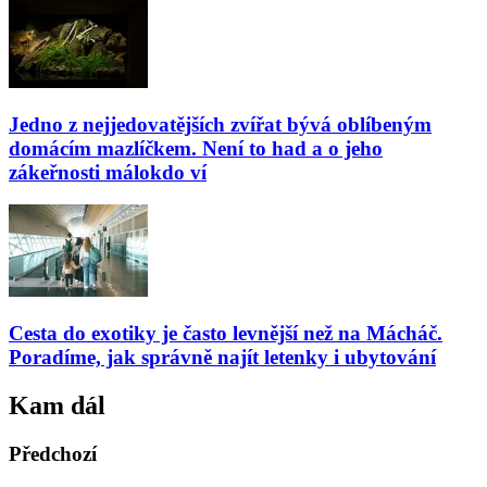
Jedno z nejjedovatějších zvířat bývá oblíbeným
domácím mazlíčkem. Není to had a o jeho
zákeřnosti málokdo ví
Cesta do exotiky je často levnější než na Mácháč.
Poradíme, jak správně najít letenky i ubytování
Kam dál
Předchozí