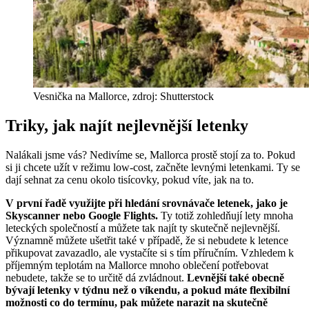
Vesnička na Mallorce, zdroj: Shutterstock
Triky, jak najít nejlevnější letenky
Nalákali jsme vás? Nedivíme se, Mallorca prostě stojí za to. Pokud
si ji chcete užít v režimu low-cost, začněte levnými letenkami. Ty se
dají sehnat za cenu okolo tisícovky, pokud víte, jak na to.
V první řadě využijte při hledání srovnávače letenek, jako je
Skyscanner nebo Google Flights.
Ty totiž zohledňují lety mnoha
leteckých společností a můžete tak najít ty skutečně nejlevnější.
Významně můžete ušetřit také v případě, že si nebudete k letence
přikupovat zavazadlo, ale vystačíte si s tím příručním. Vzhledem k
příjemným teplotám na Mallorce mnoho oblečení potřebovat
nebudete, takže se to určitě dá zvládnout.
Levnější také obecně
bývají letenky v týdnu než o víkendu, a pokud máte flexibilní
možnosti co do termínu, pak můžete narazit na skutečně