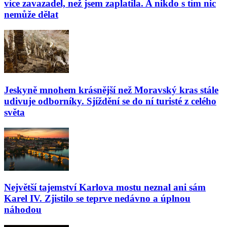
více zavazadel, než jsem zaplatila. A nikdo s tím nic
nemůže dělat
Jeskyně mnohem krásnější než Moravský kras stále
udivuje odborníky. Sjíždění se do ní turisté z celého
světa
Největší tajemství Karlova mostu neznal ani sám
Karel IV. Zjistilo se teprve nedávno a úplnou
náhodou