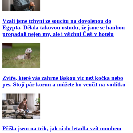
Vzali jsme tchyni ze soucitu na dovolenou do
Egypta. Dělala takovou ostudu, že jsme se hanbou
propadali nejen my, ale i všichni Češi v hotelu
Zvíře, které vás zahrne láskou víc než kočka nebo
pes. Stojí pár korun a můžete ho venčit na vodítku
Přišla jsem na trik, jak si do letadla vzít mnohem