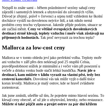
Nejspíš to znáte sami – během prázdninové sezóny sahají ceny
zájezdů i samotných letenek a ubytování do závratných výšin.
Důvod je zřejmý, právě v červenci a srpnu totiž vzhledem ke školní
docházce vyráží na dovolenou nejvíce lidí, a tak nikdo nemá
problém ceny trochu vyšponovat. Jakmile přijde podzim, situace se
ale začíná měnit.
Ceny ve většině evropských dovolenkových
destinací strmě klesají, teploty vzduchu i moře však zůstávají na
příjemných hodnotách.
Tak proč nevyrazit za trochou tepla?
Mallorca za low-cost ceny
Mallorca se v tomto ohledu jeví jako perfektní volba. Teploty moře
ani vzduchu v září přes den neklesají pod 25 stupňů Celsia,
pravděpodobnost srážek je minimální a i večer vám při posezení u
večeře a drinku venku bude stačit lehká bundička.
Navíc jde o
destinaci, kam můžete v klidu vyrazit na vlastní pěst, tedy bez
cestovní kanceláře.
Dovolená vás tak může vyjít o další tisíce
korun levněji. Mallorca je malý ostrov, kde se hravě zvládnete
zorientovat.
Jak jsme zmínili, ušetříte už tím, že pojedete mimo hlavní sezónu. To
klesají ceny obecně, ať už jde o ubytování, letenky, nebo restaurace.
Můžete si také půjčit auto a projet ostrov za pár dní křížem