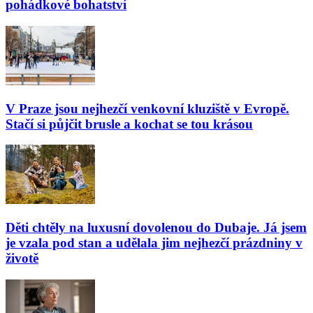
pohádkové bohatství
V Praze jsou nejhezčí venkovní kluziště v Evropě.
Stačí si půjčit brusle a kochat se tou krásou
Děti chtěly na luxusní dovolenou do Dubaje. Já jsem
je vzala pod stan a udělala jim nejhezčí prázdniny v
životě