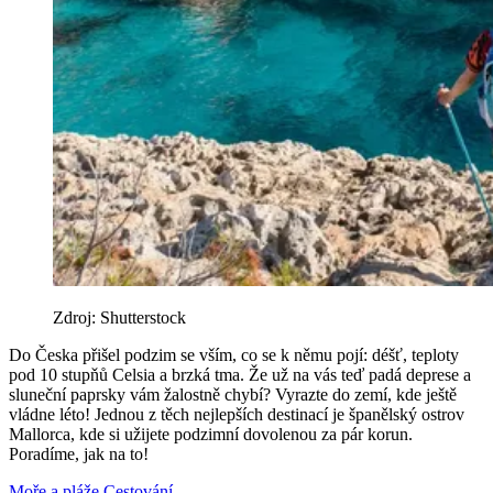
Zdroj: Shutterstock
Do Česka přišel podzim se vším, co se k němu pojí: déšť, teploty
pod 10 stupňů Celsia a brzká tma. Že už na vás teď padá deprese a
sluneční paprsky vám žalostně chybí? Vyrazte do zemí, kde ještě
vládne léto! Jednou z těch nejlepších destinací je španělský ostrov
Mallorca, kde si užijete podzimní dovolenou za pár korun.
Poradíme, jak na to!
Moře a pláže
Cestování