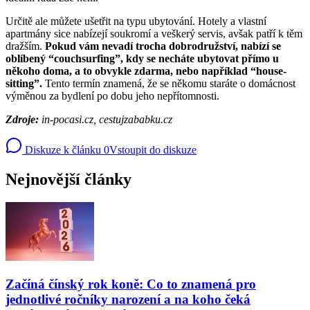
Určitě ale můžete ušetřit na typu ubytování. Hotely a vlastní
apartmány sice nabízejí soukromí a veškerý servis, avšak patří k těm
dražším.
Pokud vám nevadí trocha dobrodružství, nabízí se
oblíbený “couchsurfing”, kdy se necháte ubytovat přímo u
někoho doma, a to obvykle zdarma, nebo například “house-
sitting”.
Tento termín znamená, že se někomu staráte o domácnost
výměnou za bydlení po dobu jeho nepřítomnosti.
Zdroje:
in-pocasi.cz, cestujzababku.cz
Diskuze k článku
0
Vstoupit do diskuze
Nejnovější články
Začíná čínský rok koně: Co to znamená pro
jednotlivé ročníky narození a na koho čeká