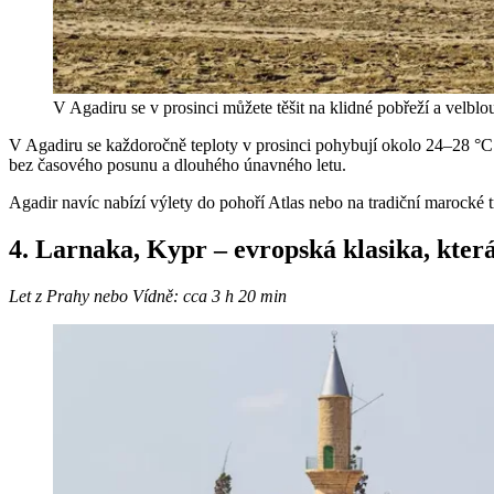
V Agadiru se v prosinci můžete těšit na klidné pobřeží a velbl
V Agadiru se každoročně teploty v prosinci pohybují okolo 24–28 °C.
bez časového posunu a dlouhého únavného letu.
Agadir navíc nabízí výlety do pohoří Atlas nebo na tradiční marocké t
4. Larnaka, Kypr – evropská klasika, kte
Let z Prahy nebo Vídně: cca 3 h 20 min