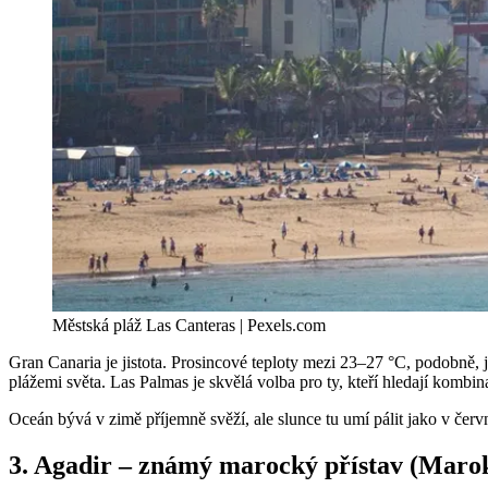
Městská pláž Las Canteras | Pexels.com
Gran Canaria je jistota. Prosincové teploty mezi 23–27 °C, podobně, 
plážemi světa. Las Palmas je skvělá volba pro ty, kteří hledají kombin
Oceán bývá v zimě příjemně svěží, ale slunce tu umí pálit jako v červ
3. Agadir – známý marocký přístav (Maro