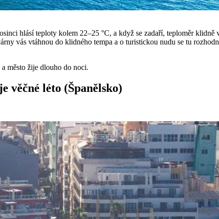
rosinci hlásí teploty kolem 22–25 °C, a když se zadaří, teploměr klidně v
rny vás vtáhnou do klidného tempa a o turistickou nudu se tu rozhodně
a město žije dlouho do noci.
e věčné léto (Španělsko)