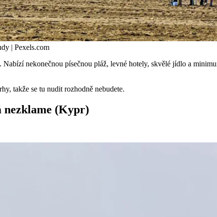
oudy | Pexels.com
 Nabízí nekonečnou písečnou pláž, levné hotely, skvělé jídlo a minimu
rhy, takže se tu nudit rozhodně nebudete.
rá nezklame (Kypr)