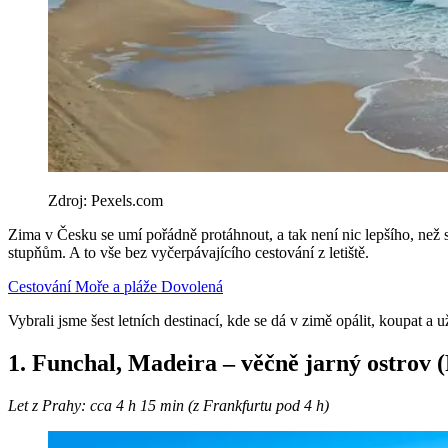
Zdroj: Pexels.com
Zima v Česku se umí pořádně protáhnout, a tak není nic lepšího, než s
stupňům. A to vše bez vyčerpávajícího cestování z letiště.
Cestování
Moře a pláže
Dovolená
Vybrali jsme šest letních destinací, kde se dá v zimě opálit, koupat a 
1. Funchal, Madeira – věčně jarný ostrov 
Let z Prahy: cca 4 h 15 min (z Frankfurtu pod 4 h)