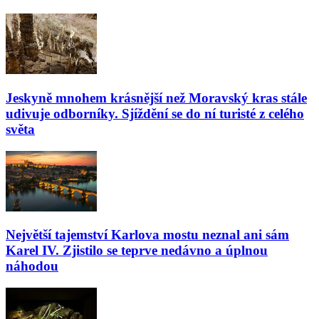
Jeskyně mnohem krásnější než Moravský kras stále
udivuje odborníky. Sjíždění se do ní turisté z celého
světa
Největší tajemství Karlova mostu neznal ani sám
Karel IV. Zjistilo se teprve nedávno a úplnou
náhodou