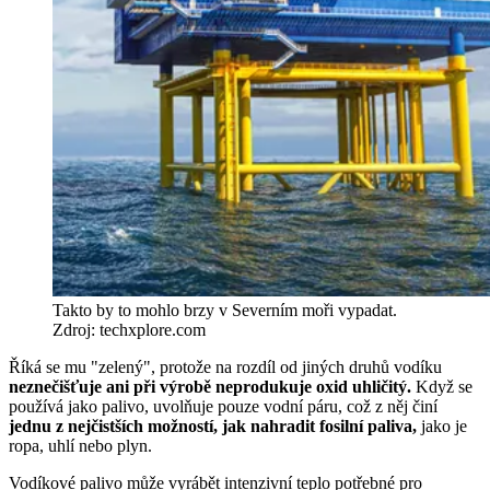
Takto by to mohlo brzy v Severním moři vypadat.
Zdroj: techxplore.com
Říká se mu "zelený", protože na rozdíl od jiných druhů vodíku
neznečišťuje ani při výrobě neprodukuje oxid uhličitý.
Když se
používá jako palivo, uvolňuje pouze vodní páru, což z něj činí
jednu z nejčistších možností, jak nahradit fosilní paliva,
jako je
ropa, uhlí nebo plyn.
Vodíkové palivo může vyrábět intenzivní teplo potřebné pro