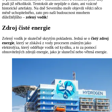
psali již několikrát. Tentokrát ale nepůjde o zlato, ani vzácné
historické artefakty. Na dně Severního moře objevili vědci něco
méně uchopitelného, zato pro naši budoucnost mnohem
důležitějšího –
zelený vodík
!
Zdroj čisté energie
Zelený vodík je skutečně skrytým pokladem. Jedná se o
čistý zdroj
energie
, který se získává z vody procesem známým jako
elektrolýza, který odděluje vodík od kyslíku, a to za pomocí
obnovitelných zdrojů energie, jako je sluneční nebo větrná energie.