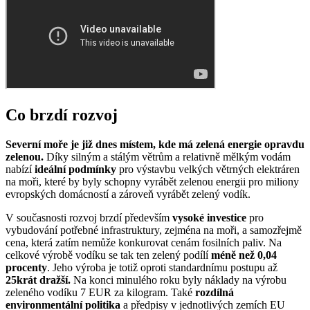
Co brzdí rozvoj
Severní moře je již dnes místem, kde má zelená energie opravdu
zelenou.
Díky silným a stálým větrům a relativně mělkým vodám
nabízí
ideální podmínky
pro výstavbu velkých větrných elektráren
na moři, které by byly schopny vyrábět zelenou energii pro miliony
evropských domácností a zároveň vyrábět zelený vodík.
V současnosti rozvoj brzdí především
vysoké investice
pro
vybudování potřebné infrastruktury, zejména na moři, a samozřejmě
cena, která zatím nemůže konkurovat cenám fosilních paliv. Na
celkové výrobě vodíku se tak ten zelený podílí
méně než 0,04
procenty
. Jeho výroba je totiž oproti standardnímu postupu až
25krát dražší.
Na konci minulého roku byly náklady na výrobu
zeleného vodíku 7 EUR za kilogram. Také
rozdílná
environmentální politika
a předpisy v jednotlivých zemích EU