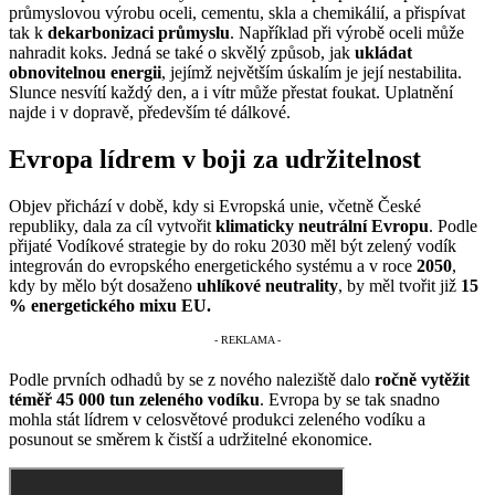
průmyslovou výrobu oceli, cementu, skla a chemikálií, a přispívat
tak k
dekarbonizaci průmyslu
. Například při výrobě oceli může
nahradit koks. Jedná se také o skvělý způsob, jak
ukládat
obnovitelnou energii
, jejímž největším úskalím je její nestabilita.
Slunce nesvítí každý den, a i vítr může přestat foukat. Uplatnění
najde i v dopravě, především té dálkové.
Evropa lídrem v boji za udržitelnost
Objev přichází v době, kdy si Evropská unie, včetně České
republiky, dala za cíl vytvořit
klimaticky neutrální Evropu
. Podle
přijaté Vodíkové strategie by do roku 2030 měl být zelený vodík
integrován do evropského energetického systému a v roce
2050
,
kdy by mělo být dosaženo
uhlíkové neutrality
, by měl tvořit již
15
% energetického mixu EU.
Podle prvních odhadů by se z nového naleziště dalo
ročně vytěžit
téměř 45 000 tun zeleného vodíku
. Evropa by se tak snadno
mohla stát lídrem v celosvětové produkci zeleného vodíku a
posunout se směrem k čistší a udržitelné ekonomice.