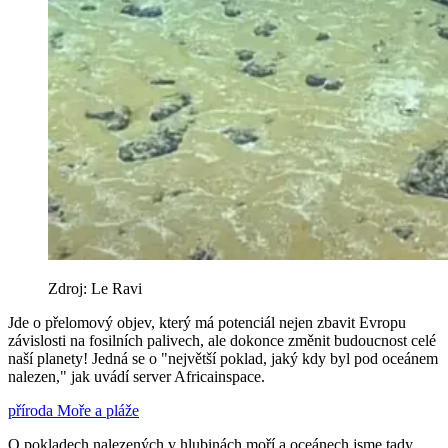
Zdroj: Le Ravi
Jde o přelomový objev, který má potenciál nejen zbavit Evropu
závislosti na fosilních palivech, ale dokonce změnit budoucnost celé
naší planety! Jedná se o "největší poklad, jaký kdy byl pod oceánem
nalezen," jak uvádí server Africainspace.
příroda
Moře a pláže
O pokladech nalezených v hlubinách moří a oceánech jsme tady