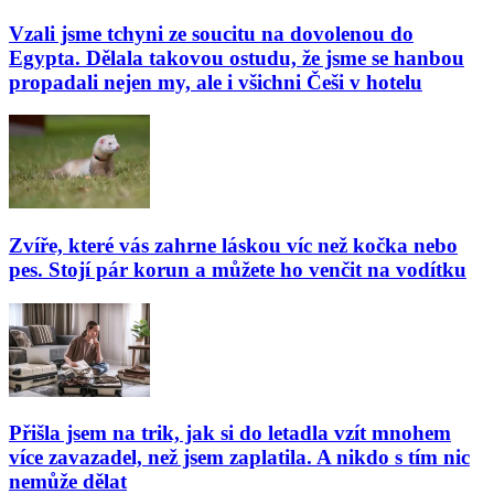
Vzali jsme tchyni ze soucitu na dovolenou do
Egypta. Dělala takovou ostudu, že jsme se hanbou
propadali nejen my, ale i všichni Češi v hotelu
Zvíře, které vás zahrne láskou víc než kočka nebo
pes. Stojí pár korun a můžete ho venčit na vodítku
Přišla jsem na trik, jak si do letadla vzít mnohem
více zavazadel, než jsem zaplatila. A nikdo s tím nic
nemůže dělat