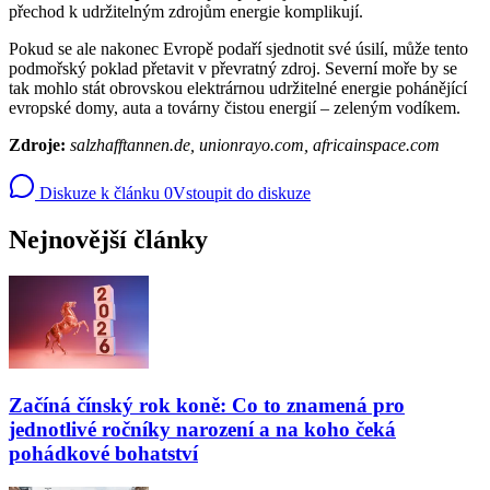
přechod k udržitelným zdrojům energie komplikují.
Pokud se ale nakonec Evropě podaří sjednotit své úsilí, může tento
podmořský poklad přetavit v převratný zdroj. Severní moře by se
tak mohlo stát obrovskou elektrárnou udržitelné energie pohánějící
evropské domy, auta a továrny čistou energií – zeleným vodíkem.
Zdroje:
salzhafftannen.de, unionrayo.com, africainspace.com
Diskuze k článku
0
Vstoupit do diskuze
Nejnovější články
Začíná čínský rok koně: Co to znamená pro
jednotlivé ročníky narození a na koho čeká
pohádkové bohatství