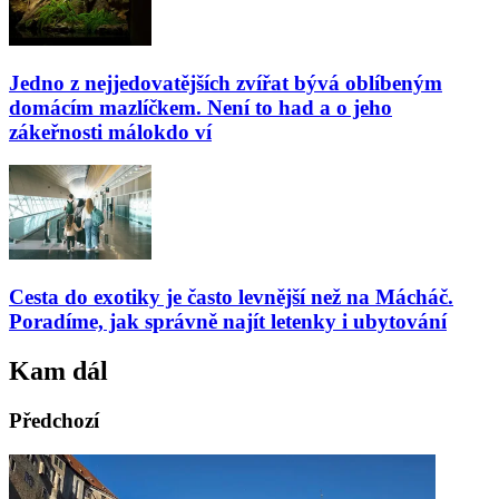
Jedno z nejjedovatějších zvířat bývá oblíbeným
domácím mazlíčkem. Není to had a o jeho
zákeřnosti málokdo ví
Cesta do exotiky je často levnější než na Mácháč.
Poradíme, jak správně najít letenky i ubytování
Kam dál
Předchozí