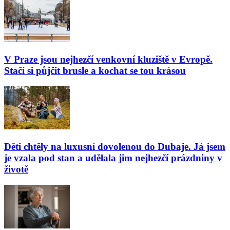
V Praze jsou nejhezčí venkovní kluziště v Evropě.
Stačí si půjčit brusle a kochat se tou krásou
Děti chtěly na luxusní dovolenou do Dubaje. Já jsem
je vzala pod stan a udělala jim nejhezčí prázdniny v
životě