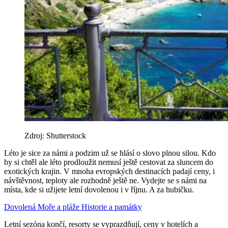
Zdroj: Shutterstock
Léto je sice za námi a podzim už se hlásí o slovo plnou silou. Kdo
by si chtěl ale léto prodloužit nemusí ještě cestovat za sluncem do
exotických krajin. V mnoha evropských destinacích padají ceny, i
návštěvnost, teploty ale rozhodně ještě ne. Vydejte se s námi na
místa, kde si užijete letní dovolenou i v říjnu. A za hubičku.
Dovolená
Moře a pláže
Historie a památky
Letní sezóna končí, resorty se vyprazdňují, ceny v hotelích a