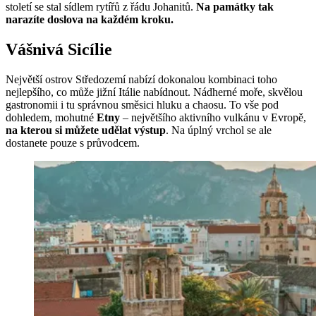
století se stal sídlem rytířů z řádu Johanitů.
Na památky tak
narazíte doslova na každém kroku.
Vášnivá Sicílie
Největší ostrov Středozemí nabízí dokonalou kombinaci toho
nejlepšího, co může jižní Itálie nabídnout. Nádherné moře, skvělou
gastronomii i tu správnou směsici hluku a chaosu. To vše pod
dohledem, mohutné
Etny
– největšího aktivního vulkánu v Evropě,
na kterou si můžete udělat výstup
. Na úplný vrchol se ale
dostanete pouze s průvodcem.