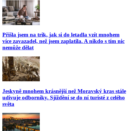
Přišla jsem na trik, jak si do letadla vzít mnohem
více zavazadel, než jsem zaplatila. A nikdo s tím nic
nemůže dělat
Jeskyně mnohem krásnější než Moravský kras stále
udivuje odborníky. Sjíždění se do ní turisté z celého
světa