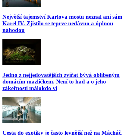
Největší tajemství Karlova mostu neznal ani sám
Karel IV. Zjistilo se teprve nedávno a úplnou
náhodou
Jedno z nejjedovatějších zvířat bývá oblíbeným
domácím mazlíčkem. Není to had a o jeho
zákeřnosti málokdo ví
Cesta do exotiky je často levnější než na Mácháč.