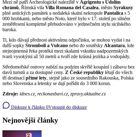
Mezi ně patří Archeologické naleziště v
Agrigentu s Údolím
chrámů
, Římská vila
Villa Romana del Casalea
, město
Syrakusy
plné antických památek a nedaleká skalní nekropole
Pantalica
s 5
000 hrobkami, nebo město Noto, které bylo v 17. století po silném
zemětřesení kompletně přebudováno v jedinečném stylu sicilského
baroka.
Ti, kdo dávají přednost aktivnímu odpočinku, se mohou vydat i na
další sopky
Stromboli a Vulcano
nebo do soutěsky
Alcantara
, kde
stejnojmenná řeka protéká mezi skalami vskutku nadpozemských
tvarů vysokými až 50 metrů a tvoří zde krásná jezírka a vodopády.
Středomořské ostrovy nabízí na podzim skvělé koupání i zábavu bez
davů turistů a za dostupné ceny.
Z České republiky
létají do všech
tří destinací
přímé lety
, stejně jako ze sousedního Rakouska, Polska
nebo Slovenska a letenky se dají pořídit do 3 000 korun.
Zdroje:
idnes.cz, reckonasbavi.cz, zpravy.aktualne.cz
Diskuze k článku
0
Vstoupit do diskuze
Nejnovější články