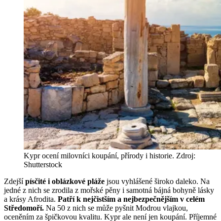
Kypr ocení milovníci koupání, přírody i historie. Zdroj:
Shutterstock
Zdejší
písčité i oblázkové pláže
jsou vyhlášené široko daleko. Na
jedné z nich se zrodila z mořské pěny i samotná bájná bohyně lásky
a krásy Afrodita.
Patří k nejčistším a nejbezpečnějším v celém
Středomoří.
Na 50 z nich se může pyšnit Modrou vlajkou,
oceněním za špičkovou kvalitu. Kypr ale není jen koupání. Příjemné