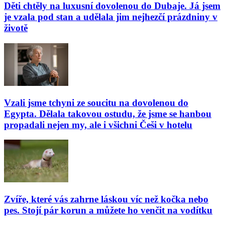
Děti chtěly na luxusní dovolenou do Dubaje. Já jsem
je vzala pod stan a udělala jim nejhezčí prázdniny v
životě
Vzali jsme tchyni ze soucitu na dovolenou do
Egypta. Dělala takovou ostudu, že jsme se hanbou
propadali nejen my, ale i všichni Češi v hotelu
Zvíře, které vás zahrne láskou víc než kočka nebo
pes. Stojí pár korun a můžete ho venčit na vodítku