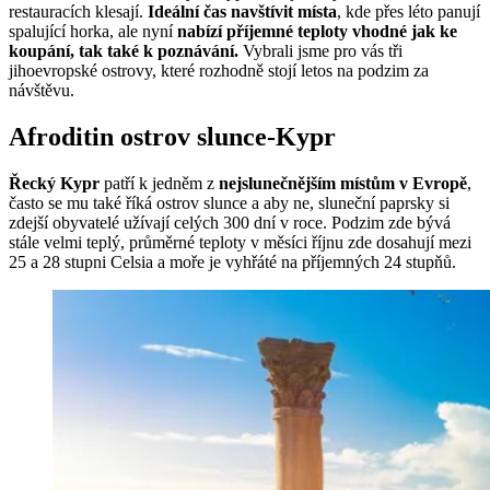
restauracích klesají.
Ideální čas navštívit místa
, kde přes léto panují
spalující horka, ale nyní
nabízí příjemné teploty vhodné jak ke
koupání, tak také k poznávání.
Vybrali jsme pro vás tři
jihoevropské ostrovy, které rozhodně stojí letos na podzim za
návštěvu.
Afroditin ostrov slunce-Kypr
Řecký Kypr
patří k jedněm z
nejslunečnějším místům v Evropě
,
často se mu také říká ostrov slunce a aby ne, sluneční paprsky si
zdejší obyvatelé užívají celých 300 dní v roce. Podzim zde bývá
stále velmi teplý, průměrné teploty v měsíci říjnu zde dosahují mezi
25 a 28 stupni Celsia a moře je vyhřáté na příjemných 24 stupňů.