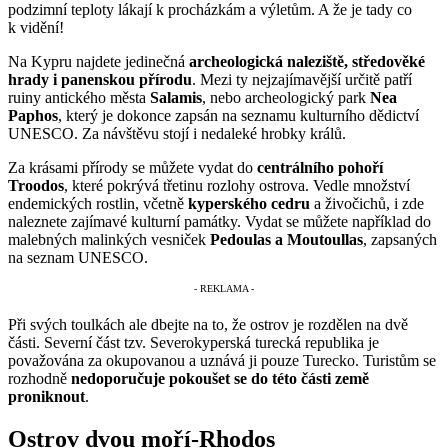
podzimní teploty lákají k procházkám a výletům. A že je tady co
k vidění!
Na Kypru najdete jedinečná
archeologická naleziště, středověké
hrady i panenskou přírodu
. Mezi ty nejzajímavější určitě patří
ruiny antického města
Salamis
, nebo archeologický park
Nea
Paphos
, který je dokonce zapsán na seznamu kulturního dědictví
UNESCO. Za návštěvu stojí i nedaleké hrobky králů.
Za krásami přírody se můžete vydat do
centrálního pohoří
Troodos
, které pokrývá třetinu rozlohy ostrova. Vedle množství
endemických rostlin, včetně
kyperského cedru
a živočichů, i zde
naleznete zajímavé kulturní památky. Vydat se můžete například do
malebných malinkých vesniček
Pedoulas a Moutoullas
, zapsaných
na seznam UNESCO.
Při svých toulkách ale dbejte na to, že ostrov je rozdělen na dvě
části. Severní část tzv. Severokyperská turecká republika je
považována za okupovanou a uznává ji pouze Turecko. Turistům se
rozhodně
nedoporučuje pokoušet se do této části země
proniknout
.
Ostrov dvou moří-Rhodos