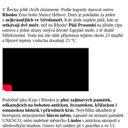
V Řecku ještě chvíli zůstaneme. Podle legendy daroval ostrov
Rhodos
Zeus bohu Slunce Héliovi. Dnes je pokládán za jeden
z
nejkrásnějších ve Středomoří
. Kde jinde najdete pláž, kde se
setkávají dvě moře
, než na Rhodu!
Pláž Prasonisi
na jižním cípu
ostrova z jedné strany omývá divoké Egejské moře, z té druhé
Středozemní. Voda má zde stále příjemnou teplotu okolo 23 stupňů
a říjnové teploty vzduchu dosahují 25 °C.
Podobně jako Kypr i Rhodos je
plný zajímavých památek,
odkazujících na bohatou antickou, byzantskou, křižáckou i
osmanskou historii, i přírodních krás
. Největším lákadlem je
bezesporu stejnojmenné
hlavní město
, zapsané na seznam památek
UNESCO, nebo malebné městečko
Lindos
s antickou akropolí a
středověkým hradem. Ostrov byl osídlen již v pravěku a ve 13.