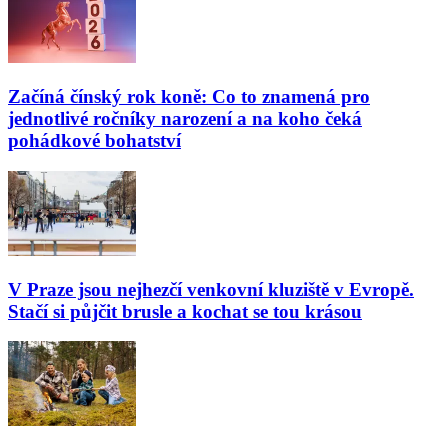
Začíná čínský rok koně: Co to znamená pro
jednotlivé ročníky narození a na koho čeká
pohádkové bohatství
V Praze jsou nejhezčí venkovní kluziště v Evropě.
Stačí si půjčit brusle a kochat se tou krásou