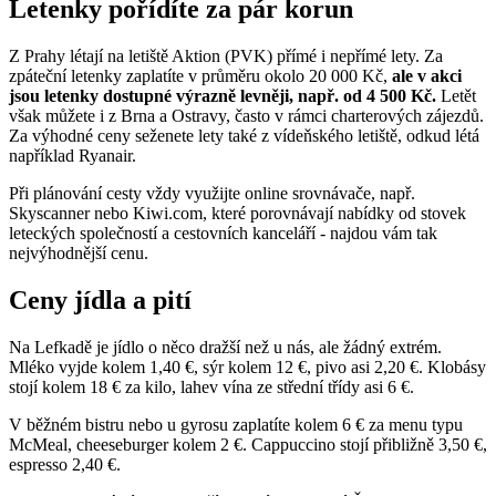
Letenky pořídíte za pár korun
Z Prahy létají na letiště Aktion (PVK) přímé i nepřímé lety. Za
zpáteční letenky zaplatíte v průměru okolo 20 000 Kč,
ale v akci
jsou letenky dostupné výrazně levněji, např. od 4 500 Kč.
Letět
však můžete i z Brna a Ostravy, často v rámci charterových zájezdů.
Za výhodné ceny seženete lety také z vídeňského letiště, odkud létá
například Ryanair.
Při plánování cesty vždy využijte online srovnávače, např.
Skyscanner nebo Kiwi.com, které porovnávají nabídky od stovek
leteckých společností a cestovních kanceláří - najdou vám tak
nejvýhodnější cenu.
Ceny jídla a pití
Na Lefkadě je jídlo o něco dražší než u nás, ale žádný extrém.
Mléko vyjde kolem 1,40 €, sýr kolem 12 €, pivo asi 2,20 €. Klobásy
stojí kolem 18 € za kilo, lahev vína ze střední třídy asi 6 €.
V běžném bistru nebo u gyrosu zaplatíte kolem 6 € za menu typu
McMeal, cheeseburger kolem 2 €. Cappuccino stojí přibližně 3,50 €,
espresso 2,40 €.