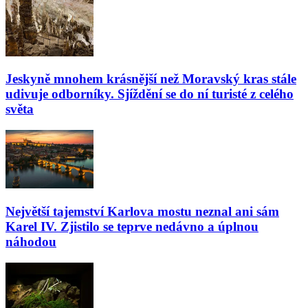
Jeskyně mnohem krásnější než Moravský kras stále
udivuje odborníky. Sjíždění se do ní turisté z celého
světa
Největší tajemství Karlova mostu neznal ani sám
Karel IV. Zjistilo se teprve nedávno a úplnou
náhodou