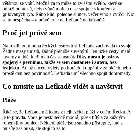
většinou se vrátí. Možná za to může to zvláštní světlo, které se
odráží od útesů, nebo vůně moře, co se spojuje s kouřem z
grilovaných ryb. Ráno klid, poledne slunce, večer víno a cvrčci. Nic
se tu nespěchá – a právě to je na Lefkadě nejkrásnější.
Proč jet právě sem
Na rozdíl od mnoha řeckých ostrovů si Lefkada zachovala to svoje.
Žádné masy turistů, žádné přehršle suvenýrů. Jen úzké cesty, malé
taverny a lidé, kteří mají čas se usmát
. Díky mostu je ostrov
spojený s pevninou, takže se sem dostanete i autem, bez
trajektu
. Ať už chcete výlety po horách, koupání v zátokách nebo
prostě den bez povinností, Lefkada umí všechno spojit dohromady.
Co musíte na Lefkadě vidět a navštívit
Pláže
Říká se, že Lefkada má jedny z nejhezčích pláží v celém Řecku. A
je to pravda. Voda je neskutečně modrá, písek bílý a za každým
rohem jiný pohled. Některé pláže jsou snadno přístupné, jiné si
musíte zasloužit, ale stojí to za to.