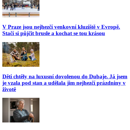
V Praze jsou nejhezčí venkovní kluziště v Evropě.
Stačí si půjčit brusle a kochat se tou krásou
Děti chtěly na luxusní dovolenou do Dubaje. Já jsem
je vzala pod stan a udělala jim nejhezčí prázdniny v
životě