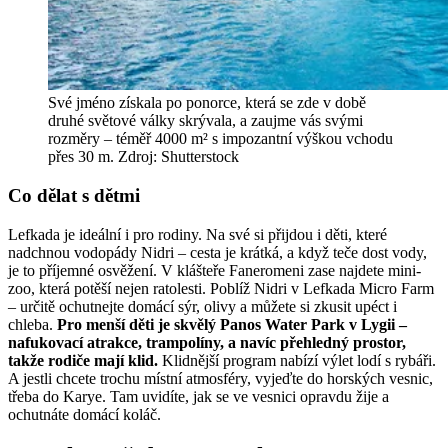
Své jméno získala po ponorce, která se zde v době
druhé světové války skrývala, a zaujme vás svými
rozměry – téměř 4000 m² s impozantní výškou vchodu
přes 30 m. Zdroj: Shutterstock
Co dělat s dětmi
Lefkada je ideální i pro rodiny. Na své si přijdou i děti, které
nadchnou vodopády Nidri – cesta je krátká, a když teče dost vody,
je to příjemné osvěžení. V klášteře Faneromeni zase najdete mini-
zoo, která potěší nejen ratolesti. Poblíž Nidri v Lefkada Micro Farm
– určitě ochutnejte domácí sýr, olivy a můžete si zkusit upéct i
chleba.
Pro menší děti je skvělý Panos Water Park v Lygii –
nafukovací atrakce, trampolíny, a navíc přehledný prostor,
takže rodiče mají klid.
Klidnější program nabízí výlet lodí s rybáři.
A jestli chcete trochu místní atmosféry, vyjeďte do horských vesnic,
třeba do Karye. Tam uvidíte, jak se ve vesnici opravdu žije a
ochutnáte domácí koláč.