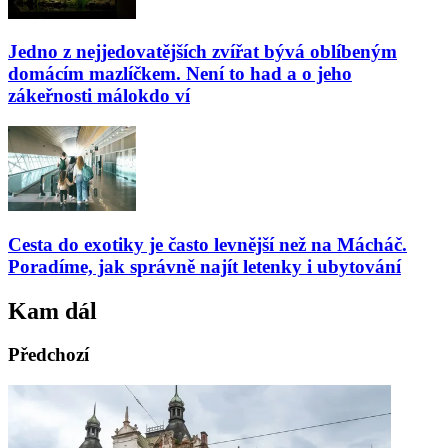
Jedno z nejjedovatějších zvířat bývá oblíbeným
domácím mazlíčkem. Není to had a o jeho
zákeřnosti málokdo ví
Cesta do exotiky je často levnější než na Mácháč.
Poradíme, jak správně najít letenky i ubytování
Kam dál
Předchozí