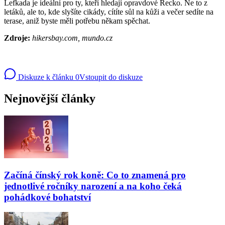
Lefkada je ideální pro ty, kteří hledají opravdové Řecko. Ne to z
letáků, ale to, kde slyšíte cikády, cítíte sůl na kůži a večer sedíte na
terase, aniž byste měli potřebu někam spěchat.
Zdroje:
hikersbay.com, mundo.cz
Diskuze k článku
0
Vstoupit do diskuze
Nejnovější články
Začíná čínský rok koně: Co to znamená pro
jednotlivé ročníky narození a na koho čeká
pohádkové bohatství