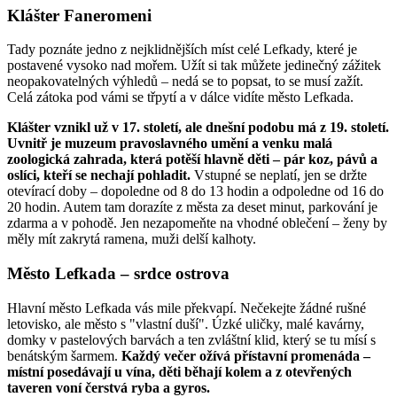
Klášter Faneromeni
Tady poznáte jedno z nejklidnějších míst celé Lefkady, které je
postavené vysoko nad mořem. Užít si tak můžete jedinečný zážitek
neopakovatelných výhledů – nedá se to popsat, to se musí zažít.
Celá zátoka pod vámi se třpytí a v dálce vidíte město Lefkada.
Klášter vznikl už v 17. století, ale dnešní podobu má z 19. století.
Uvnitř je muzeum pravoslavného umění a venku malá
zoologická zahrada, která potěší hlavně děti – pár koz, pávů a
oslíci, kteří se nechají pohladit.
Vstupné se neplatí, jen se držte
otevírací doby – dopoledne od 8 do 13 hodin a odpoledne od 16 do
20 hodin. Autem tam dorazíte z města za deset minut, parkování je
zdarma a v pohodě. Jen nezapomeňte na vhodné oblečení – ženy by
měly mít zakrytá ramena, muži delší kalhoty.
Město Lefkada – srdce ostrova
Hlavní město Lefkada vás mile překvapí. Nečekejte žádné rušné
letovisko, ale město s "vlastní duší". Úzké uličky, malé kavárny,
domky v pastelových barvách a ten zvláštní klid, který se tu mísí s
benátským šarmem.
Každý večer ožívá přístavní promenáda –
místní posedávají u vína, děti běhají kolem a z otevřených
taveren voní čerstvá ryba a gyros.