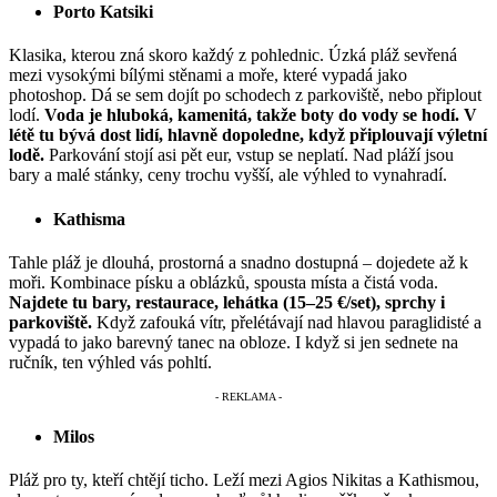
Porto Katsiki
Klasika, kterou zná skoro každý z pohlednic. Úzká pláž sevřená
mezi vysokými bílými stěnami a moře, které vypadá jako
photoshop. Dá se sem dojít po schodech z parkoviště, nebo připlout
lodí.
Voda je hluboká, kamenitá, takže boty do vody se hodí. V
létě tu bývá dost lidí, hlavně dopoledne, když připlouvají výletní
lodě.
Parkování stojí asi pět eur, vstup se neplatí. Nad pláží jsou
bary a malé stánky, ceny trochu vyšší, ale výhled to vynahradí.
Kathisma
Tahle pláž je dlouhá, prostorná a snadno dostupná – dojedete až k
moři. Kombinace písku a oblázků, spousta místa a čistá voda.
Najdete tu bary, restaurace, lehátka (15–25 €/set), sprchy i
parkoviště.
Když zafouká vítr, přelétávají nad hlavou paraglidisté a
vypadá to jako barevný tanec na obloze. I když si jen sednete na
ručník, ten výhled vás pohltí.
Milos
Pláž pro ty, kteří chtějí ticho. Leží mezi Agios Nikitas a Kathismou,