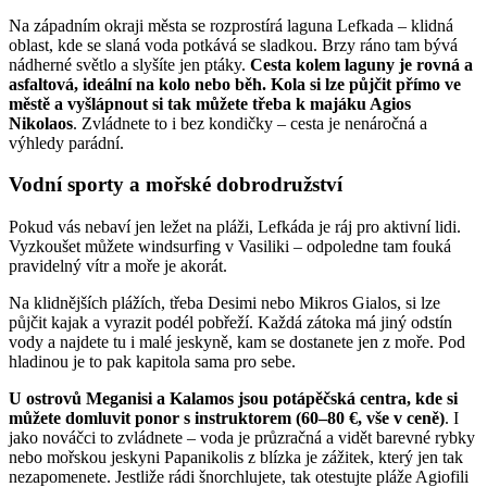
Na západním okraji města se rozprostírá laguna Lefkada – klidná
oblast, kde se slaná voda potkává se sladkou. Brzy ráno tam bývá
nádherné světlo a slyšíte jen ptáky.
Cesta kolem laguny je rovná a
asfaltová, ideální na kolo nebo běh. Kola si lze půjčit přímo ve
městě a vyšlápnout si tak můžete třeba k majáku Agios
Nikolaos
. Zvládnete to i bez kondičky – cesta je nenáročná a
výhledy parádní.
Vodní sporty a mořské dobrodružství
Pokud vás nebaví jen ležet na pláži, Lefkáda je ráj pro aktivní lidi.
Vyzkoušet můžete windsurfing v Vasiliki – odpoledne tam fouká
pravidelný vítr a moře je akorát.
Na klidnějších plážích, třeba Desimi nebo Mikros Gialos, si lze
půjčit kajak a vyrazit podél pobřeží. Každá zátoka má jiný odstín
vody a najdete tu i malé jeskyně, kam se dostanete jen z moře. Pod
hladinou je to pak kapitola sama pro sebe.
U ostrovů Meganisi a Kalamos jsou potápěčská centra, kde si
můžete domluvit ponor s instruktorem (60–80 €, vše v ceně)
. I
jako nováčci to zvládnete – voda je průzračná a vidět barevné rybky
nebo mořskou jeskyni Papanikolis z blízka je zážitek, který jen tak
nezapomenete. Jestliže rádi šnorchlujete, tak otestujte pláže Agiofili