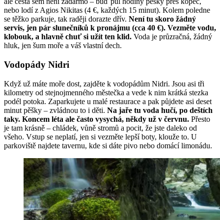
ale cesta sem není zadarmo – buď půl hodiny pěšky přes kopec,
nebo lodí z Agios Nikitas (4 €, každých 15 minut). Kolem poledne
se těžko parkuje, tak raději dorazte dřív.
Není tu skoro žádný
servis, jen pár slunečníků k pronájmu (cca 40 €). Vezměte vodu,
klobouk, a hlavně chuť si užít ten klid.
Voda je průzračná, žádný
hluk, jen šum moře a váš vlastní dech.
Vodopády Nidri
Když už máte moře dost, zajděte k vodopádům Nidri. Jsou asi tři
kilometry od stejnojmenného městečka a vede k nim krátká stezka
podél potoka. Zaparkujete u malé restaurace a pak půjdete asi deset
minut pěšky – zvládnou to i děti.
Na jaře tu voda hučí, po deštích
taky. Koncem léta ale často vysychá, někdy už v červnu.
Přesto
je tam krásně – chládek, vůně stromů a pocit, že jste daleko od
všeho. Vstup se neplatí, jen si vezměte lepší boty, klouže to. U
parkoviště najdete tavernu, kde si dáte pivo nebo domácí limonádu.