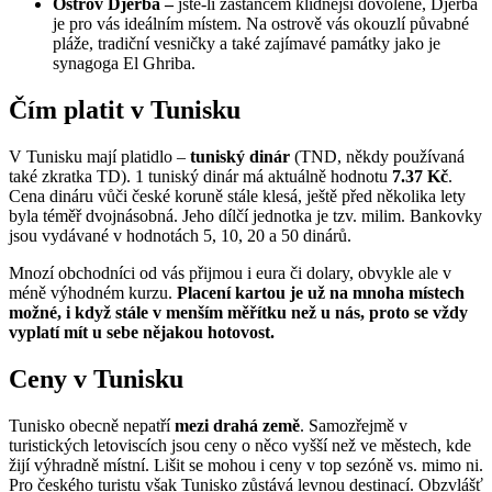
Ostrov Djerba –
jste-li zastáncem klidnější dovolené, Djerba
je pro vás ideálním místem. Na ostrově vás okouzlí půvabné
pláže, tradiční vesničky a také zajímavé památky jako je
synagoga El Ghriba.
Čím platit v Tunisku
V Tunisku mají platidlo –
tuniský dinár
(TND, někdy používaná
také zkratka TD). 1
tuniský dinár má aktuálně hodnotu
7.37 Kč
.
Cena dináru vůči české koruně stále klesá, ještě před několika lety
byla téměř dvojnásobná. Jeho dílčí jednotka je tzv. milim. Bankovky
jsou vydávané v hodnotách 5, 10, 20 a 50 dinárů.
Mnozí obchodníci od vás přijmou i eura či dolary, obvykle ale v
méně výhodném kurzu.
Placení kartou je už na mnoha místech
možné, i když stále v menším měřítku než u nás, proto se vždy
vyplatí mít u sebe nějakou hotovost.
Ceny v Tunisku
Tunisko obecně nepatří
mezi drahá země
. Samozřejmě v
turistických letoviscích jsou ceny o něco vyšší než ve městech, kde
žijí výhradně místní. Lišit se mohou i ceny v top sezóně vs. mimo ni.
Pro českého turistu však Tunisko zůstává levnou destinací. Obzvlášť