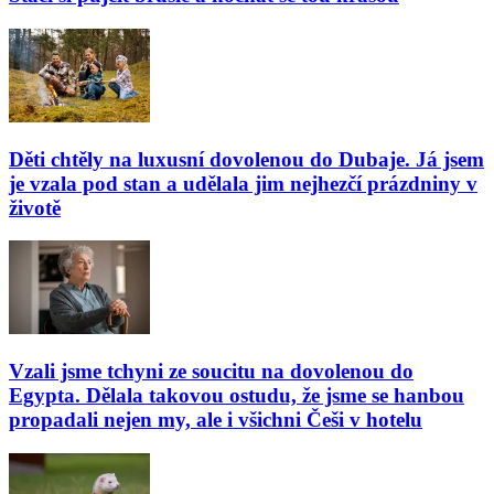
Děti chtěly na luxusní dovolenou do Dubaje. Já jsem
je vzala pod stan a udělala jim nejhezčí prázdniny v
životě
Vzali jsme tchyni ze soucitu na dovolenou do
Egypta. Dělala takovou ostudu, že jsme se hanbou
propadali nejen my, ale i všichni Češi v hotelu