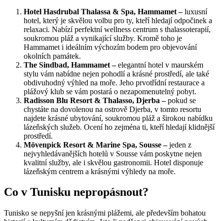
Hotel Hasdrubal Thalassa & Spa, Hammamet –
luxusní
hotel, který je skvělou volbu pro ty, kteří hledají odpočinek a
relaxaci. Nabízí perfektní wellness centrum s thalassoterapií,
soukromou pláž a vynikající služby. Kromě toho je
Hammamet i ideálním výchozím bodem pro objevování
okolních památek.
The Sindbad, Hammamet –
elegantní hotel v maurském
stylu vám nabídne nejen pohodlí a krásné prostředí, ale také
obdivuhodný výhled na moře. Jeho prvotřídní restaurace a
plážový klub se vám postará o nezapomenutelný pobyt.
Radisson Blu Resort & Thalasso, Djerba –
pokud se
chystáte na dovolenou na ostrově Djerba, v tomto resortu
najdete krásné ubytování, soukromou pláž a širokou nabídku
lázeňských služeb. Ocení ho zejména ti, kteří hledají klidnější
prostředí.
Mövenpick Resort & Marine Spa, Sousse –
jeden z
nejvyhledávanějších hotelů v Sousse vám poskytne nejen
kvalitní služby, ale i skvělou gastronomii. Hotel disponuje
lázeňským centrem a krásnými výhledy na moře.
Co v Tunisku nepropásnout?
Tunisko se nepyšní jen krásnými plážemi, ale především bohatou