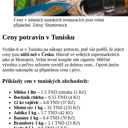
Ceny v místních tuniských restauracích jsou velmi
přijatelné. Zdroj: Shutterstock
Ceny potravin v Tunisku
Vydáte-li se v Tunisku na nákupy potravin, jistě vás potěší, že jejich
ceny jsou
nižší než v Česku
. Hlavně ve velkých supermarketech
jako je Monoprix. Velmi levné koupíte zde cigarety. Mléčné
výrobky a pečivo seženete rovněž za dobrou cenu.. Oproti jiným
zemím nakoupíte za přijatelnou cenu i pivo.
Příklady cen v tuniských obchodech:
Mléko 1 litr –
1.5 TND (zhruba 11 Kč)
Bochník chleba –
0.55 TND (4 Kč)
12 ks vajíček –
4.8 TND (37 Kč)
Místní sýr 1 kg –
32 TND (235 Kč)
Jablka 1 kg –
5.7 TND (42 Kč)
Banány 1 kg –
9.4 TND (70 Kč)
Brambory 1 kg –
2.1 TND (15 Kč)