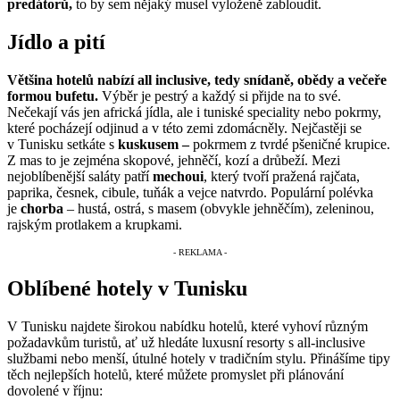
predátorů,
to by sem nějaký musel vyloženě zabloudit.
Jídlo a pití
Většina hotelů nabízí all inclusive, tedy snídaně, obědy a večeře
formou bufetu.
Výběr je pestrý a každý si přijde na to své.
Nečekají vás jen africká jídla, ale i tuniské speciality nebo pokrmy,
které pocházejí odjinud a v této zemi zdomácněly. Nejčastěji se
v Tunisku setkáte s
kuskusem –
pokrmem z tvrdé pšeničné krupice.
Z mas to je zejména skopové, jehněčí, kozí a drůbeží. Mezi
nejoblíbenější saláty patří
mechoui
, který tvoří pražená rajčata,
paprika, česnek, cibule, tuňák a vejce natvrdo. Populární polévka
je
chorba
– hustá, ostrá, s masem (obvykle jehněčím), zeleninou,
rajským protlakem a krupkami.
Oblíbené hotely v Tunisku
V Tunisku najdete širokou nabídku hotelů, které vyhoví různým
požadavkům turistů, ať už hledáte luxusní resorty s all-inclusive
službami nebo menší, útulné hotely v tradičním stylu. Přinášíme tipy
těch nejlepších hotelů, které můžete promyslet při plánování
dovolené v říjnu: