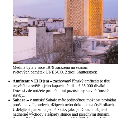
Medina byla v roce 1979 zařazena na seznam
světových památek UNESCO. Zdroj: Shutterstock
Amfiteátr v El Djem –
zachovaný římský amfiteátr je třetí
největší na světě a jeho kapacita činila až 35 000 diváků.
Dnes si zde můžete prohlédnout pozůstatky slavné římské
stavby..
Sahara –
v tuniské Sahaře máte jedinečnou možnost probádat
poušť na velbloudech, džípech nebo dokonce na čtyřkolkách.
Udělejte si pauzu na jedné z oáz, jako je Douz, a užijte si
nádherné východy a západy slunce nad písečnými dunami.