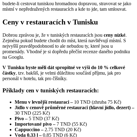
budete-li cestovat tuniskou hromadnou dopravou, stravovat se jako
místní v nepředražených restauracích a kde to jde, tam smlouvat.
Ceny v restauracích v Tunisku
Dobrou zprávou je, že v tuniských restauracích jsou
ceny nízké
.
Zejména pokud budete chodit do míst, která navštěvují místní. S
nejvyšší pravděpodobností to ale nebudou ty, které jsou u
promenády. Vhodné je si dopředu přečíst recenze daného podniku
na Googlu.
V Tunisku byste měli dát spropitné ve výši do 10 % celkové
částky
, tzv. bakšiš, je velmi důležitou součástí příjmu, jak pro
personál v hotelu, tak pro číšníky.
Příklady cen v tuniských restauracích:
Menu v levnější restauraci –
10 TND (zhruba 75 Kč)
Jídlo v cenově průměrné restauraci (hlavní jídlo, dezert) –
30 TND (225 Kč)
Pivo –
5 TND (37 Kč)
Importované pivo –
7 TND (55 Kč)
Cappuccino –
2.75 TND (20 Kč)
Voda 0.33 l –
0.85 TND (6 Kč)