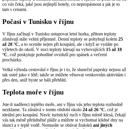
co vás čeká, jaké jsou nejlepší hotely, co nepropásnout a jak je to
tam s cenami.
Počasí v Tunisku v říjnu
V říjnu začínají v Tunisku ustupovat letní horka, přitom teploty
zůstávají stále velmi příjemné. Denní teploty se pohybují kolem
25
až 28 °C
, a to oceníte nejen při koupání, ale i když se vydáte po
výletech do okolí. V noci teploty klesají na vyhovujících
15 až 18
°C
, což poskytuje pohodlné ovzduší pro spánek a večerní
procházky.
Velká výhoda cestování v říjnu je i to, že sluneční paprsky nejsou už
tak ostré jako v létě, takže se můžete věnovat venkovním aktivitám i
přes den, aniž byste se báli přehřátí.
Teplota moře v říjnu
Jste-li nadšenci teplého moře, ani v říjnu vás jeho teplota rozhodně
nezklame. Ta zůstává v tomto období okolo
24 až 26 °C
, což je
ideální pro koupání. Navíc turistický ruch v říjnu mírně klesá, čekají
vás tak méně přelidněné pláže a můžete si vychutnat klidné dny na
slunci a v teplé vodě. Nemusíte se obávat žraloků
ani jiných