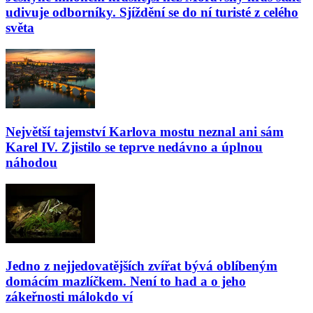
udivuje odborníky. Sjíždění se do ní turisté z celého
světa
Největší tajemství Karlova mostu neznal ani sám
Karel IV. Zjistilo se teprve nedávno a úplnou
náhodou
Jedno z nejjedovatějších zvířat bývá oblíbeným
domácím mazlíčkem. Není to had a o jeho
zákeřnosti málokdo ví