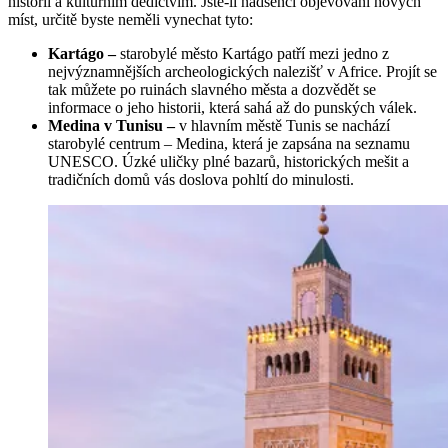
historií a kulturním dědictvím. Jste-li nadšenci objevování nových
míst, určitě byste neměli vynechat tyto:
Kartágo –
starobylé město Kartágo patří mezi jedno z
nejvýznamnějších archeologických nalezišť v Africe. Projít se
tak můžete po ruinách slavného města a dozvědět se
informace o jeho historii, která sahá až do punských válek.
Medina v Tunisu –
v hlavním městě Tunis se nachází
starobylé centrum – Medina, která je zapsána na seznamu
UNESCO. Úzké uličky plné bazarů, historických mešit a
tradičních domů vás doslova pohltí do minulosti.