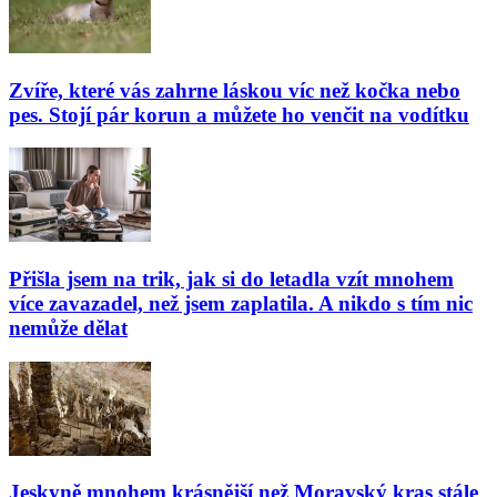
Zvíře, které vás zahrne láskou víc než kočka nebo
pes. Stojí pár korun a můžete ho venčit na vodítku
Přišla jsem na trik, jak si do letadla vzít mnohem
více zavazadel, než jsem zaplatila. A nikdo s tím nic
nemůže dělat
Jeskyně mnohem krásnější než Moravský kras stále