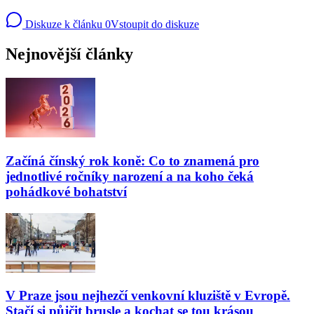
Diskuze k článku
0
Vstoupit do diskuze
Nejnovější články
Začíná čínský rok koně: Co to znamená pro
jednotlivé ročníky narození a na koho čeká
pohádkové bohatství
V Praze jsou nejhezčí venkovní kluziště v Evropě.
Stačí si půjčit brusle a kochat se tou krásou