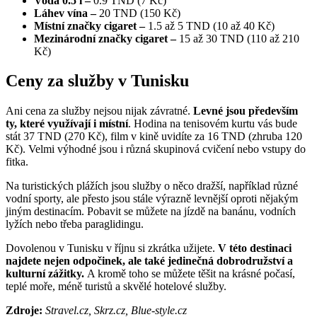
Voda 0.5 l –
0.9 TND (7 Kč)
Láhev vína –
20 TND (150 Kč)
Místní značky cigaret –
1.5 až 5 TND (10 až 40 Kč)
Mezinárodní značky cigaret –
15 až 30 TND (110 až 210
Kč)
Ceny za služby v Tunisku
Ani cena za služby nejsou nijak závratné.
Levné jsou především
ty, které využívají i místní
. Hodina na tenisovém kurtu vás bude
stát 37 TND (270 Kč), film v kině uvidíte za 16 TND (zhruba 120
Kč). Velmi výhodné jsou i různá skupinová cvičení nebo vstupy do
fitka.
Na turistických plážích jsou služby o něco dražší, například různé
vodní sporty, ale přesto jsou stále výrazně levnější oproti nějakým
jiným destinacím. Pobavit se můžete na jízdě na banánu, vodních
lyžích nebo třeba paraglidingu.
Dovolenou v Tunisku v říjnu si zkrátka užijete.
V této destinaci
najdete nejen odpočinek, ale také jedinečná dobrodružství a
kulturní zážitky.
A kromě toho se můžete těšit na krásné počasí,
teplé moře, méně turistů a skvělé hotelové služby.
Zdroje:
Stravel.cz, Skrz.cz, Blue-style.cz