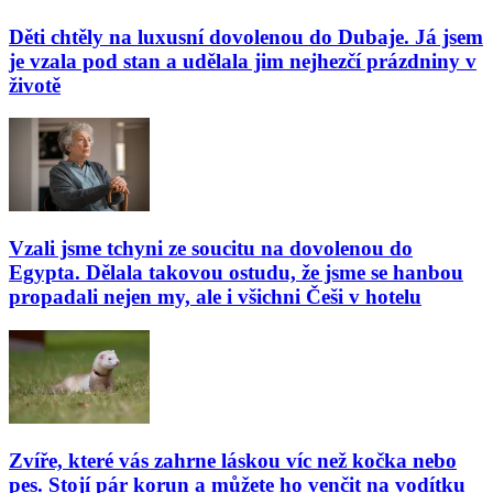
Děti chtěly na luxusní dovolenou do Dubaje. Já jsem
je vzala pod stan a udělala jim nejhezčí prázdniny v
životě
Vzali jsme tchyni ze soucitu na dovolenou do
Egypta. Dělala takovou ostudu, že jsme se hanbou
propadali nejen my, ale i všichni Češi v hotelu
Zvíře, které vás zahrne láskou víc než kočka nebo
pes. Stojí pár korun a můžete ho venčit na vodítku