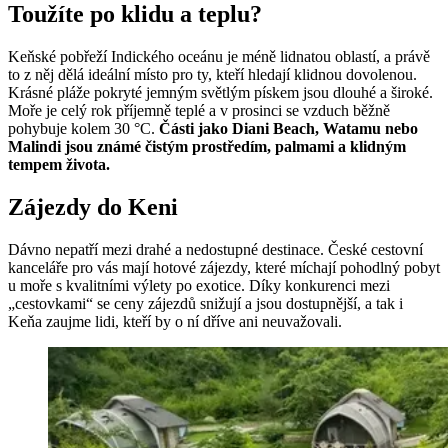
Toužíte po klidu a teplu?
Keňské pobřeží Indického oceánu je méně lidnatou oblastí, a právě
to z něj dělá ideální místo pro ty, kteří hledají klidnou dovolenou.
Krásné pláže pokryté jemným světlým pískem jsou dlouhé a široké.
Moře je celý rok příjemně teplé a v prosinci se vzduch běžně
pohybuje kolem 30 °C.
Části jako Diani Beach, Watamu nebo
Malindi jsou známé čistým prostředím, palmami a klidným
tempem života.
Zájezdy do Keni
Dávno nepatří mezi drahé a nedostupné destinace. České cestovní
kanceláře pro vás mají hotové zájezdy, které míchají pohodlný pobyt
u moře s kvalitními výlety po exotice. Díky konkurenci mezi
„cestovkami“ se ceny zájezdů snižují a jsou dostupnější, a tak i
Keňa zaujme lidi, kteří by o ní dříve ani neuvažovali.