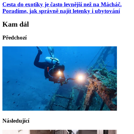
Cesta do exotiky je často levnější než na Mácháč.
Poradíme, jak správně najít letenky i ubytování
Kam dál
Předchozí
Následující