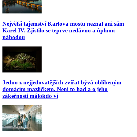
Největší tajemství Karlova mostu neznal ani sám
Karel IV. Zjistilo se teprve nedávno a úplnou
náhodou
Jedno z nejjedovatějších zvířat bývá oblíbeným
domácím mazlíčkem. Není to had a o jeho
zákeřnosti málokdo ví