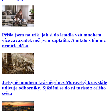
Přišla jsem na trik, jak si do letadla vzít mnohem
více zavazadel, než jsem zaplatila. A nikdo s tím nic
nemůže dělat
Jeskyně mnohem krásnější než Moravský kras stále
udivuje odborníky. Sjíždění se do ní turisté z celého
světa