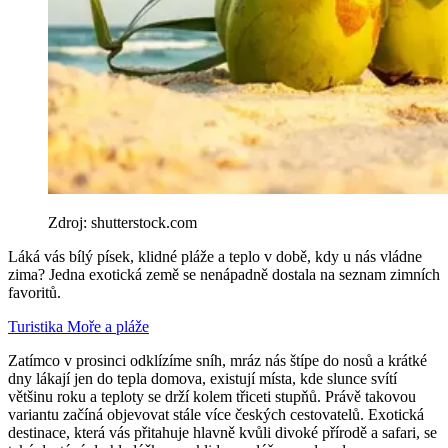
Zdroj: shutterstock.com
Láká vás bílý písek, klidné pláže a teplo v době, kdy u nás vládne
zima? Jedna exotická země se nenápadně dostala na seznam zimních
favoritů.
Turistika
Moře a pláže
Zatímco v prosinci odklízíme sníh, mráz nás štípe do nosů a krátké
dny lákají jen do tepla domova, existují místa, kde slunce svítí
většinu roku a teploty se drží kolem třiceti stupňů. Právě takovou
variantu začíná objevovat stále více českých cestovatelů. Exotická
destinace, která vás přitahuje hlavně kvůli divoké přírodě a safari, se