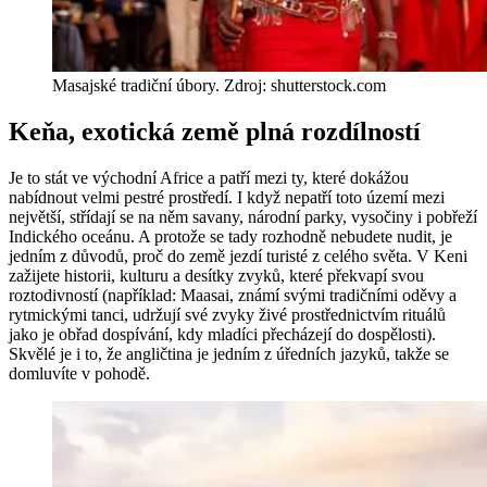
Masajské tradiční úbory. Zdroj: shutterstock.com
Keňa, exotická země plná rozdílností
Je to stát ve východní Africe a patří mezi ty, které dokážou
nabídnout velmi pestré prostředí. I když nepatří toto území mezi
největší, střídají se na něm savany, národní parky, vysočiny i pobřeží
Indického oceánu. A protože se tady rozhodně nebudete nudit, je
jedním z důvodů, proč do země jezdí turisté z celého světa. V Keni
zažijete historii, kulturu a desítky zvyků, které překvapí svou
roztodivností (například: Maasai, známí svými tradičními oděvy a
rytmickými tanci, udržují své zvyky živé prostřednictvím rituálů
jako je obřad dospívání, kdy mladíci přecházejí do dospělosti).
Skvělé je i to, že angličtina je jedním z úředních jazyků, takže se
domluvíte v pohodě.