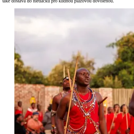
také dostává do hledáčku pro klidnou plážovou dovolenou.