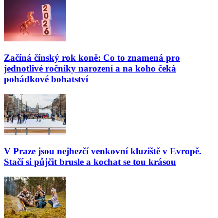
Začíná čínský rok koně: Co to znamená pro
jednotlivé ročníky narození a na koho čeká
pohádkové bohatství
V Praze jsou nejhezčí venkovní kluziště v Evropě.
Stačí si půjčit brusle a kochat se tou krásou