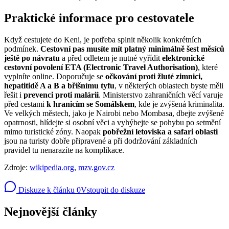
Praktické informace pro cestovatele
Když cestujete do Keni, je potřeba splnit několik konkrétních
podmínek.
Cestovní pas musíte mít platný minimálně šest měsíců
ještě po návratu
a před odletem je nutné vyřídit
elektronické
cestovní povolení ETA (Electronic Travel Authorisation)
, které
vyplníte online. Doporučuje se
očkování proti žluté zimnici,
hepatitidě A a B a břišnímu tyfu
, v některých oblastech byste měli
řešit i
prevenci proti malárii
. Ministerstvo zahraničních věcí varuje
před cestami
k hranicím se Somálskem
, kde je zvýšená kriminalita.
Ve velkých městech, jako je Nairobi nebo Mombasa, dbejte zvýšené
opatrnosti, hlídejte si osobní věci a vyhýbejte se pohybu po setmění
mimo turistické zóny. Naopak
pobřežní letoviska a safari oblasti
jsou na turisty dobře připravené a při dodržování základních
pravidel tu nenarazíte na komplikace.
Zdroje:
wikipedia.org
,
mzv.gov.cz
Diskuze k článku
0
Vstoupit do diskuze
Nejnovější články