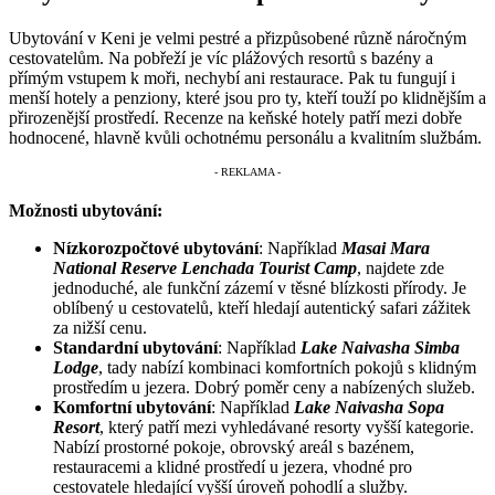
Ubytování v Keni je velmi pestré a přizpůsobené různě náročným
cestovatelům. Na pobřeží je víc plážových resortů s bazény a
přímým vstupem k moři, nechybí ani restaurace. Pak tu fungují i
menší hotely a penziony, které jsou pro ty, kteří touží po klidnějším a
přirozenější prostředí. Recenze na keňské hotely patří mezi dobře
hodnocené, hlavně kvůli ochotnému personálu a kvalitním službám.
Možnosti ubytování:
Nízkorozpočtové ubytování
: Například
Masai Mara
National Reserve Lenchada Tourist Camp
, najdete zde
jednoduché, ale funkční zázemí v těsné blízkosti přírody. Je
oblíbený u cestovatelů, kteří hledají autentický safari zážitek
za nižší cenu.
Standardní ubytování
: Například
Lake Naivasha Simba
Lodge
, tady nabízí kombinaci komfortních pokojů s klidným
prostředím u jezera. Dobrý poměr ceny a nabízených služeb.
Komfortní ubytování
: Například
Lake Naivasha Sopa
Resort
, který patří mezi vyhledávané resorty vyšší kategorie.
Nabízí prostorné pokoje, obrovský areál s bazénem,
restauracemi a klidné prostředí u jezera, vhodné pro
cestovatele hledající vyšší úroveň pohodlí a služby.