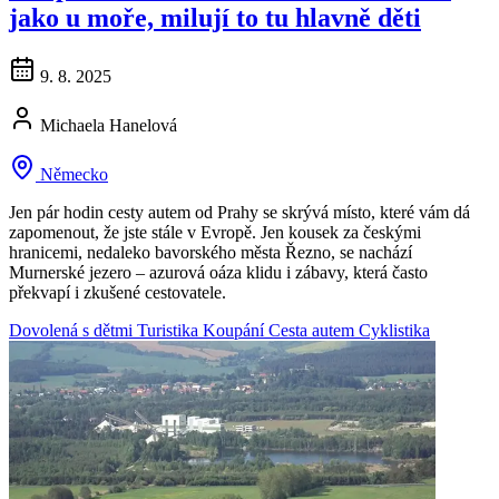
jako u moře, milují to tu hlavně děti
9. 8. 2025
Michaela Hanelová
Německo
Jen pár hodin cesty autem od Prahy se skrývá místo, které vám dá
zapomenout, že jste stále v Evropě. Jen kousek za českými
hranicemi, nedaleko bavorského města Řezno, se nachází
Murnerské jezero – azurová oáza klidu i zábavy, která často
překvapí i zkušené cestovatele.
Dovolená s dětmi
Turistika
Koupání
Cesta autem
Cyklistika