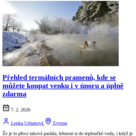
Přehled termálních pramenů, kde se
můžete koupat venku i v únoru a úplně
zdarma
7. 2. 2026
Lenka Urbanová
Evropa
Že je to přece taková paráda, lehnout si do teploučké vody, i když je