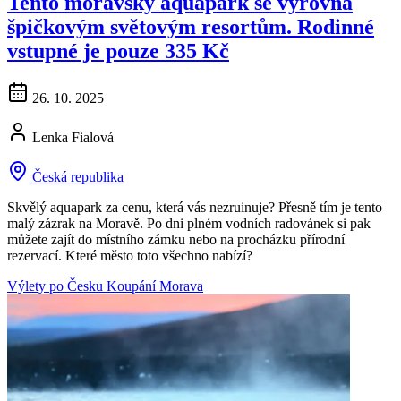
Tento moravský aquapark se vyrovná
špičkovým světovým resortům. Rodinné
vstupné je pouze 335 Kč
26. 10. 2025
Lenka Fialová
Česká republika
Skvělý aquapark za cenu, která vás nezruinuje? Přesně tím je tento
malý zázrak na Moravě. Po dni plném vodních radovánek si pak
můžete zajít do místního zámku nebo na procházku přírodní
rezervací. Které město toto všechno nabízí?
Výlety po Česku
Koupání
Morava