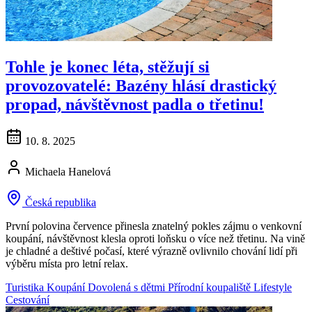
Tohle je konec léta, stěžují si
provozovatelé: Bazény hlásí drastický
propad, návštěvnost padla o třetinu!
10. 8. 2025
Michaela Hanelová
Česká republika
První polovina července přinesla znatelný pokles zájmu o venkovní
koupání, návštěvnost klesla oproti loňsku o více než třetinu. Na vině
je chladné a deštivé počasí, které výrazně ovlivnilo chování lidí při
výběru místa pro letní relax.
Turistika
Koupání
Dovolená s dětmi
Přírodní koupaliště
Lifestyle
Cestování