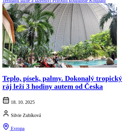
Termální lázně a lázeňství
Přírodní koupaliště
Koupání
Teplo, písek, palmy. Dokonalý tropický
ráj leží 3 hodiny autem od Česka
18. 10. 2025
Silvie Zubíková
Evropa