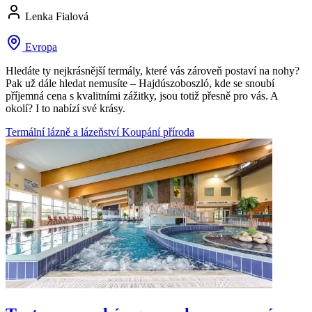
Lenka Fialová
Evropa
Hledáte ty nejkrásnější termály, které vás zároveň postaví na nohy?
Pak už dále hledat nemusíte – Hajdúszoboszló, kde se snoubí
příjemná cena s kvalitními zážitky, jsou totiž přesně pro vás. A
okolí? I to nabízí své krásy.
Termální lázně a lázeňství
Koupání
příroda