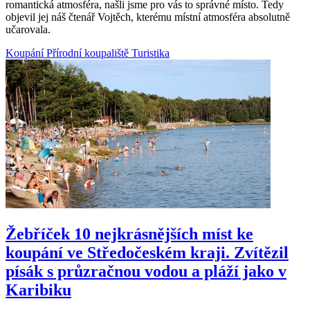
romantická atmosféra, našli jsme pro vás to správné místo. Tedy
objevil jej náš čtenář Vojtěch, kterému místní atmosféra absolutně
učarovala.
Koupání
Přírodní koupaliště
Turistika
Žebříček 10 nejkrásnějších míst ke
koupání ve Středočeském kraji. Zvítězil
písák s průzračnou vodou a pláží jako v
Karibiku