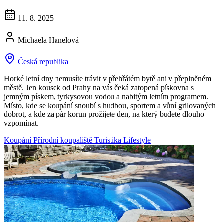
11. 8. 2025
Michaela Hanelová
Česká republika
Horké letní dny nemusíte trávit v přehřátém bytě ani v přeplněném
městě. Jen kousek od Prahy na vás čeká zatopená pískovna s
jemným pískem, tyrkysovou vodou a nabitým letním programem.
Místo, kde se koupání snoubí s hudbou, sportem a vůní grilovaných
dobrot, a kde za pár korun prožijete den, na který budete dlouho
vzpomínat.
Koupání
Přírodní koupaliště
Turistika
Lifestyle