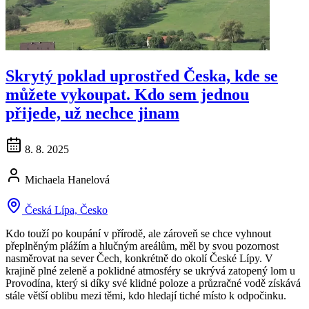
Skrytý poklad uprostřed Česka, kde se
můžete vykoupat. Kdo sem jednou
přijede, už nechce jinam
8. 8. 2025
Michaela Hanelová
Česká Lípa, Česko
Kdo touží po koupání v přírodě, ale zároveň se chce vyhnout
přeplněným plážím a hlučným areálům, měl by svou pozornost
nasměrovat na sever Čech, konkrétně do okolí České Lípy. V
krajině plné zeleně a poklidné atmosféry se ukrývá zatopený lom u
Provodína, který si díky své klidné poloze a průzračné vodě získává
stále větší oblibu mezi těmi, kdo hledají tiché místo k odpočinku.