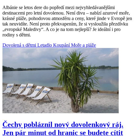
Albánie se letos dere do popředí mezi nejvyhledávanějšími
destinacemi pro letní dovolenou. Není divu – nabízí azurové moře,
krásné pláže, pohodovou atmosféru a ceny, které jinde v Evropě jen
tak neuvidíte. Není proto překvapením, že si vysloužila přezdívku
„evropské Maledivy“. A co je na tom nejlepší? Je ideální i pro
rodiny s dětmi.
Dovolená s dětmi
Letadlo
Koupání
Moře a pláže
Čechy pobláznil nový dovolenkový ráj.
Jen pár minut od hranic se budete cítit