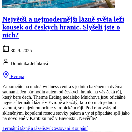
Největší a nejmodernější lázně světa leží
kousek od českých hranic. Slyšeli jste o
nich?
30. 9. 2025
Dominika Jelínková
Evropa
Zapomeňte na nudná wellness centra s jedním bazénem a dvěma
saunami. Jen pár hodin autem od českých hranic na vás čeká ráj,
který bere dech. Therme Erding nedaleko Mnichova jsou oficiálně
největší termální lázně v Evropě a každý, kdo do nich jednou
vstoupí, se najednou ocitne v tropickém ráji. Pod obrovskými
skleněnými kopulemi rostou stovky palem a vy si připadáte spíš jako
na dovolené v Karibiku než v Bavorsku. Nevěříte?
Termální lázně a lázeňství
Cestování
Koupání