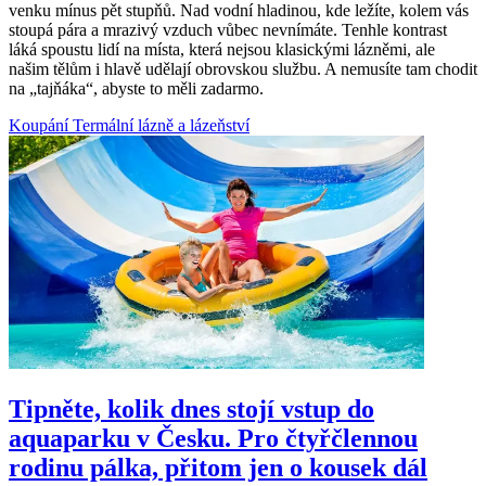
venku mínus pět stupňů. Nad vodní hladinou, kde ležíte, kolem vás
stoupá pára a mrazivý vzduch vůbec nevnímáte. Tenhle kontrast
láká spoustu lidí na místa, která nejsou klasickými lázněmi, ale
našim tělům i hlavě udělají obrovskou službu. A nemusíte tam chodit
na „tajňáka“, abyste to měli zadarmo.
Koupání
Termální lázně a lázeňství
Tipněte, kolik dnes stojí vstup do
aquaparku v Česku. Pro čtyřčlennou
rodinu pálka, přitom jen o kousek dál