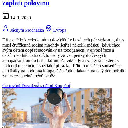
zaplatí polovinu
14. 1. 2026
Jáchym Procházka
Evropa
Dřív stačilo k celodennímu dovádění v bazénech pár stokorun, dnes
musí čtyřčlenná rodina mnohdy šetřit i několik měsíců, když chce
svým dětem dopřát radovánky na tobogánech, v divoké řece a
dalších vodních atrakcích. Ceny za vstupenky do českých
aquaparků jdou do tisíců korun. Za víkendy a svátky si některé z
nich dokonce účtují speciální přirážku. Přitom u našich sousedů se
dají lístky na podobná koupaliště s řadou lákadel na celý den pořídit
za nesrovnatelně méně peněz.
Cestování
Dovolená s dětmi
Koupání