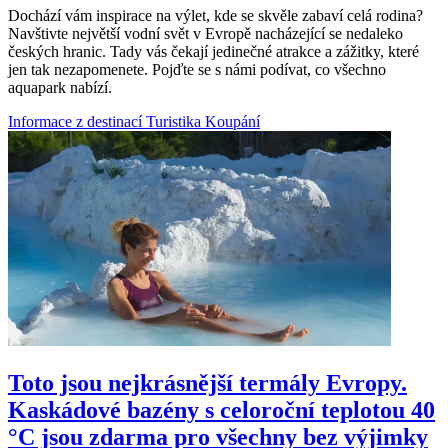
Dochází vám inspirace na výlet, kde se skvěle zabaví celá rodina?
Navštivte největší vodní svět v Evropě nacházející se nedaleko
českých hranic. Tady vás čekají jedinečné atrakce a zážitky, které
jen tak nezapomenete. Pojďte se s námi podívat, co všechno
aquapark nabízí.
Informace z destinací
Turistika
Koupání
Toto jsou nejkrásnější termály Evropy.
Kaskádové bazény s celoroční teplotou 40
°C jsou zdarma pro všechny bez výjimky