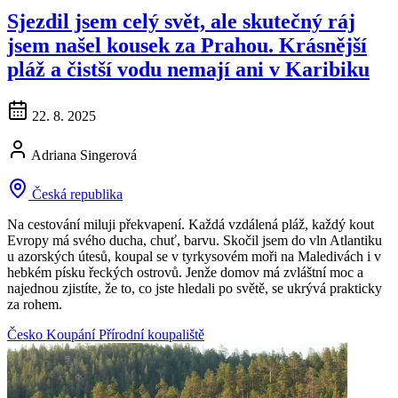
Sjezdil jsem celý svět, ale skutečný ráj
jsem našel kousek za Prahou. Krásnější
pláž a čistší vodu nemají ani v Karibiku
22. 8. 2025
Adriana Singerová
Česká republika
Na cestování miluji překvapení. Každá vzdálená pláž, každý kout
Evropy má svého ducha, chuť, barvu. Skočil jsem do vln Atlantiku
u azorských útesů, koupal se v tyrkysovém moři na Maledivách i v
hebkém písku řeckých ostrovů. Jenže domov má zvláštní moc a
najednou zjistíte, že to, co jste hledali po světě, se ukrývá prakticky
za rohem.
Česko
Koupání
Přírodní koupaliště