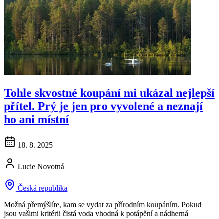
Tohle skvostné koupání mi ukázal nejlepší
přítel. Prý je jen pro vyvolené a neznají
ho ani místní
18. 8. 2025
Lucie Novotná
Česká republika
Možná přemýšlíte, kam se vydat za přírodním koupáním. Pokud
jsou vašimi kritérii čistá voda vhodná k potápění a nádherná