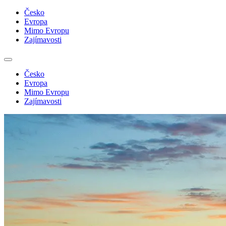
Česko
Evropa
Mimo Evropu
Zajímavosti
Česko
Evropa
Mimo Evropu
Zajímavosti