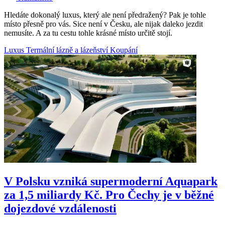
Hledáte dokonalý luxus, který ale není předražený? Pak je tohle
místo přesně pro vás. Sice není v Česku, ale nijak daleko jezdit
nemusíte. A za tu cestu tohle krásné místo určitě stojí.
Luxus
Termální lázně a lázeňství
Koupání
V Polsku vzniká supermoderní Aquapark
za 1,5 miliardy Kč. Pro Čechy je v běžné
dojezdové vzdálenosti