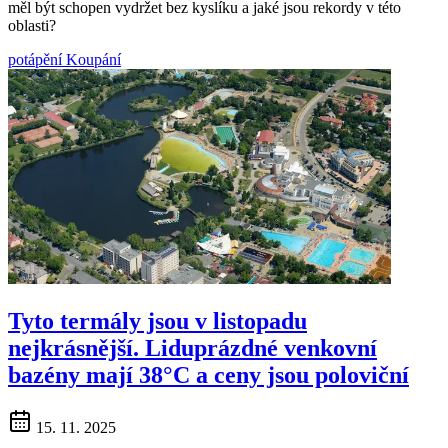
měl být schopen vydržet bez kyslíku a jaké jsou rekordy v této
oblasti?
potápění
Koupání
Tyto termály jsou v listopadu
nejkrásnější. Liduprázdné venkovní
bazény mají 38°C a ceny jsou poloviční
15. 11. 2025