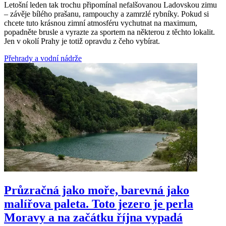
Letošní leden tak trochu připomínal nefalšovanou Ladovskou zimu
– závěje bílého prašanu, rampouchy a zamrzlé rybníky. Pokud si
chcete tuto krásnou zimní atmosféru vychutnat na maximum,
popadněte brusle a vyrazte za sportem na některou z těchto lokalit.
Jen v okolí Prahy je totiž opravdu z čeho vybírat.
Přehrady a vodní nádrže
Průzračná jako moře, barevná jako
malířova paleta. Toto jezero je perla
Moravy a na začátku října vypadá