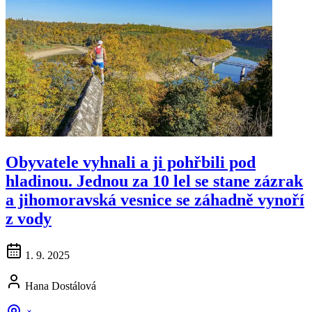
Obyvatele vyhnali a ji pohřbili pod
hladinou. Jednou za 10 lel se stane zázrak
a jihomoravská vesnice se záhadně vynoří
z vody
1. 9. 2025
Hana Dostálová