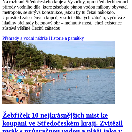
Na rozhraní Středočeského kraje a Vysočiny, uprostřed dechberoucí
přírody vodního díla, které zásobuje pitnou vodou miliony obyvatel
metropole, se skrývá konstrukce, jakou by tu čekal málokdo.
Uprostřed zalesněných kopců, v srdci klikatých zátočin, vyčnívá z
hladiny přehrady betonový obr – mohutný most, jehož existence
zůstává většině Čechů záhadou.
Přehrady a vodní nádrže
Historie a památky
Žebříček 10 nejkrásnějších míst ke
koupání ve Středočeském kraji. Zvítězil
písák s průzračnou vodou a pláží jako v