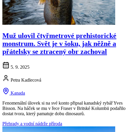
Muž ulovil čtyřmetrové prehistorické
monstrum. Svět je v šoku, jak něžně a
přátelsky se ztracený obr zachoval
5. 9. 2025
Petra Kadlecová
Kanada
Fenomenální úlovek si na své konto připsal kanadský rybář Yves
Bisson. Na háček se mu v řece Fraser v Britské Kolumbii podařilo
dostat tvora, který pamatuje dobu dinosaurů.
Přehrady a vodní nádrže
příroda