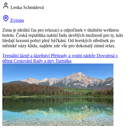
Lenka Schmidová
Evropa
Zima je ideální čas pro relaxaci a odpočinek v útulném wellness
hotelu. Česká republika nabízí řadu skvělých možností pro ty, kdo
hledají luxusní pobyt plný hýčkání. Od horských středisek po
městské oázy klidu, najdete zde vše pro dokonalý zimní relax.
Termální lázně a lázeňství
Přehrady a vodní nádrže
Dovolená s
dětmi
Cestování
Rady a tipy
Turistika