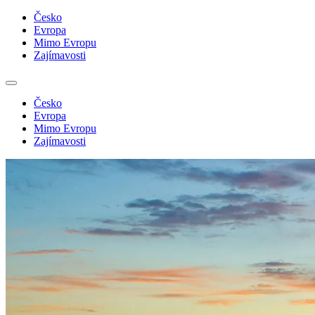
Česko
Evropa
Mimo Evropu
Zajímavosti
Česko
Evropa
Mimo Evropu
Zajímavosti