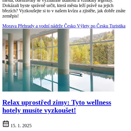
města, odehrávaly se významné události a vznikaly legendy.
Dokázali byste správně určit, která města leží právě na jejich
březích? Vyzkoušejte si to v našem kvízu a zjistěte, jak dobře znáte
zeměpis!
Morava
Přehrady a vodní nádrže
Česko
Výlety po Česku
Turistika
Relax uprostřed zimy: Tyto wellness
hotely musíte vyzkoušet!
15. 1. 2025