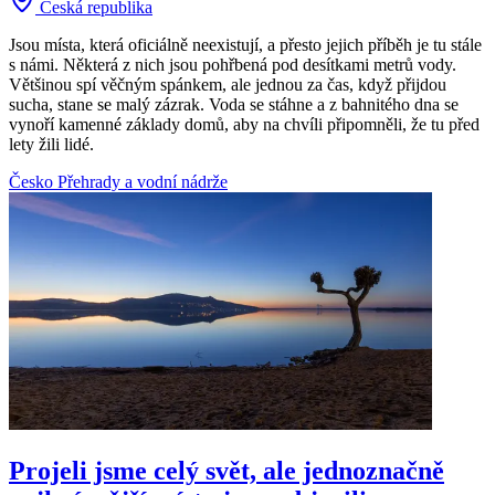
Česká republika
Jsou místa, která oficiálně neexistují, a přesto jejich příběh je tu stále
s námi. Některá z nich jsou pohřbená pod desítkami metrů vody.
Většinou spí věčným spánkem, ale jednou za čas, když přijdou
sucha, stane se malý zázrak. Voda se stáhne a z bahnitého dna se
vynoří kamenné základy domů, aby na chvíli připomněli, že tu před
lety žili lidé.
Česko
Přehrady a vodní nádrže
Projeli jsme celý svět, ale jednoznačně