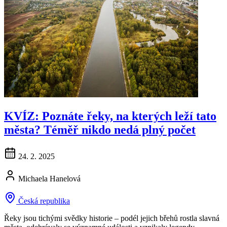
KVÍZ: Poznáte řeky, na kterých leží tato
města? Téměř nikdo nedá plný počet
24. 2. 2025
Michaela Hanelová
Česká republika
Řeky jsou tichými svědky historie – podél jejich břehů rostla slavná