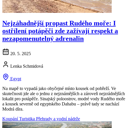
Nejzáhadnější propast Rudého moře: I
ostřílení potápěči zde zažívají respekt a
nezapomenutelný adrenalin
20. 5. 2025
Lenka Schmidová
Egypt
Na mapě to vypadá jako obyčejné místo kousek od pobřeží. Ve
skutečnosti jde ale o jednu z nejznámějších a zároveň nejzrádnějších
lokalit pro potápěče. Sinajský poloostrov, modré vody Rudého moře
a kousek severně od egyptského Dahabu – právě tady se nachází
Modrá díra.
Koupání
Turistika
Přehrady a vodní nádrže