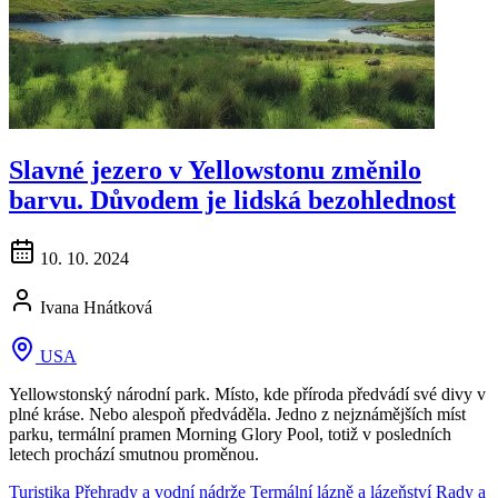
Slavné jezero v Yellowstonu změnilo
barvu. Důvodem je lidská bezohlednost
10. 10. 2024
Ivana Hnátková
USA
Yellowstonský národní park. Místo, kde příroda předvádí své divy v
plné kráse. Nebo alespoň předváděla. Jedno z nejznámějších míst
parku, termální pramen Morning Glory Pool, totiž v posledních
letech prochází smutnou proměnou.
Turistika
Přehrady a vodní nádrže
Termální lázně a lázeňství
Rady a