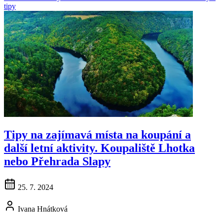
tipy
Tipy na zajímavá místa na koupání a
další letní aktivity. Koupaliště Lhotka
nebo Přehrada Slapy
25. 7. 2024
Ivana Hnátková