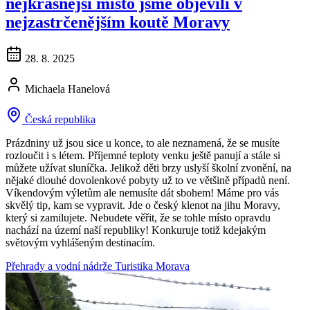
nejkrásnější místo jsme objevili v
nejzastrčenějším koutě Moravy
28. 8. 2025
Michaela Hanelová
Česká republika
Prázdniny už jsou sice u konce, to ale neznamená, že se musíte
rozloučit i s létem. Příjemné teploty venku ještě panují a stále si
můžete užívat sluníčka. Jelikož děti brzy uslyší školní zvonění, na
nějaké dlouhé dovolenkové pobyty už to ve většině případů není.
Víkendovým výletům ale nemusíte dát sbohem! Máme pro vás
skvělý tip, kam se vypravit. Jde o český klenot na jihu Moravy,
který si zamilujete. Nebudete věřit, že se tohle místo opravdu
nachází na území naší republiky! Konkuruje totiž kdejakým
světovým vyhlášeným destinacím.
Přehrady a vodní nádrže
Turistika
Morava