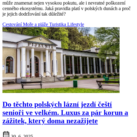
může znamenat nejen vysokou pokutu, ale i nevratné poškození
cenného ekosystému. Jaká pravidla platí v polských dunách a proč
je jejich dodržování tak důležité?
Cestování
Moře a pláže
Turistika
Lifestyle
Do těchto polských lázní jezdí čeští
senioři ve velkém. Luxus za pár korun a
zážitek, který doma nezažijete
30. 6. 2025