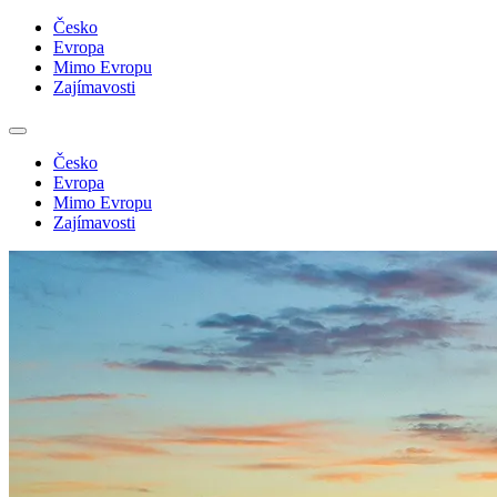
Česko
Evropa
Mimo Evropu
Zajímavosti
Česko
Evropa
Mimo Evropu
Zajímavosti