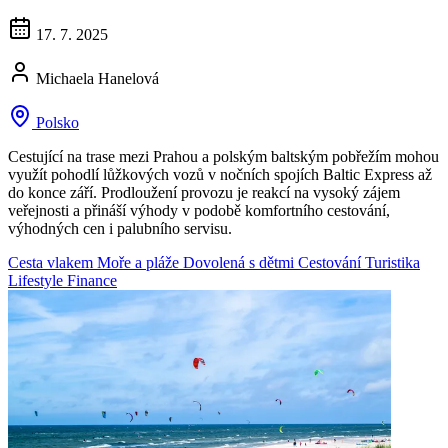
17. 7. 2025
Michaela Hanelová
Polsko
Cestující na trase mezi Prahou a polským baltským pobřežím mohou
využít pohodlí lůžkových vozů v nočních spojích Baltic Express až
do konce září. Prodloužení provozu je reakcí na vysoký zájem
veřejnosti a přináší výhody v podobě komfortního cestování,
výhodných cen i palubního servisu.
Cesta vlakem
Moře a pláže
Dovolená s dětmi
Cestování
Turistika
Lifestyle
Finance