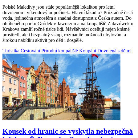
Polské Maledivy jsou stále populárnější lokalitou pro letní
dovolenou i víkendový odpočinek. Hlavní lákadlo? Průzračně čistá
voda, jedinečná atmosféra a snadná dostupnost z Česka autem. Do
oblíbeného parku Gródek v Jaworznu a na koupaliště Zakrzówek u
Krakova zamíří ročně tisíce lidí. Návštěvníci oceňují nejen krásné
prostředí, ale i bezplatný vstup, rozmanité možnosti ubytování a
širokou nabídku aktivit pro děti i dospělé.
Turistika
Cestování
Přírodní koupaliště
Koupání
Dovolená s dětmi
Kousek od hranic se vyskytla nebezpečná