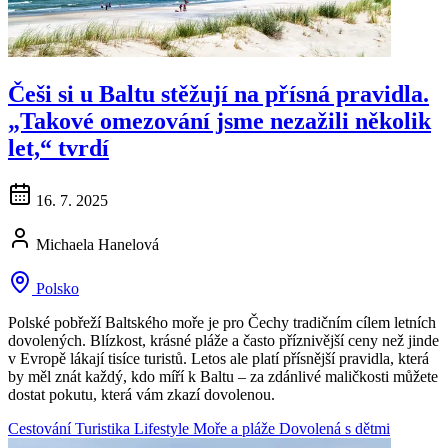
Češi si u Baltu stěžují na přísná pravidla.
„Takové omezování jsme nezažili několik
let,“ tvrdí
16. 7. 2025
Michaela Hanelová
Polsko
Polské pobřeží Baltského moře je pro Čechy tradičním cílem letních
dovolených. Blízkost, krásné pláže a často příznivější ceny než jinde
v Evropě lákají tisíce turistů. Letos ale platí přísnější pravidla, která
by měl znát každý, kdo míří k Baltu – za zdánlivé maličkosti můžete
dostat pokutu, která vám zkazí dovolenou.
Cestování
Turistika
Lifestyle
Moře a pláže
Dovolená s dětmi