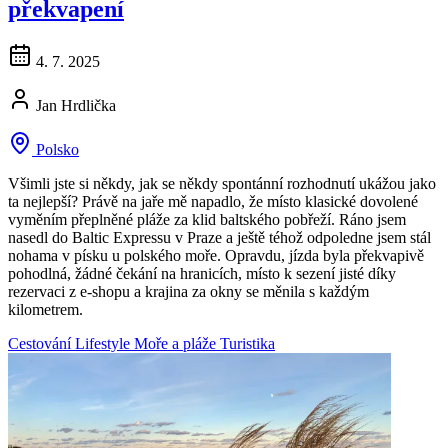
překvapení
4. 7. 2025
Jan Hrdlička
Polsko
Všimli jste si někdy, jak se někdy spontánní rozhodnutí ukážou jako
ta nejlepší? Právě na jaře mě napadlo, že místo klasické dovolené
vyměním přeplněné pláže za klid baltského pobřeží. Ráno jsem
nasedl do Baltic Expressu v Praze a ještě téhož odpoledne jsem stál
nohama v písku u polského moře. Opravdu, jízda byla překvapivě
pohodlná, žádné čekání na hranicích, místo k sezení jisté díky
rezervaci z e-shopu a krajina za okny se měnila s každým
kilometrem.
Cestování
Lifestyle
Moře a pláže
Turistika