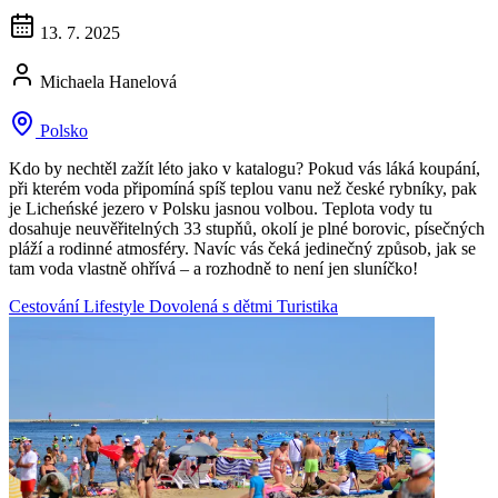
13. 7. 2025
Michaela Hanelová
Polsko
Kdo by nechtěl zažít léto jako v katalogu? Pokud vás láká koupání,
při kterém voda připomíná spíš teplou vanu než české rybníky, pak
je Licheńské jezero v Polsku jasnou volbou. Teplota vody tu
dosahuje neuvěřitelných 33 stupňů, okolí je plné borovic, písečných
pláží a rodinné atmosféry. Navíc vás čeká jedinečný způsob, jak se
tam voda vlastně ohřívá – a rozhodně to není jen sluníčko!
Cestování
Lifestyle
Dovolená s dětmi
Turistika