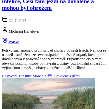
infekce, Češi tam jezdi na dovolené a
mohou být ohroženi
22. 7. 2025
Michaela Hanelová
Polsko
Polsko zaznamenalo první případ cholery po šesti letech. Nemocí se
nakazila starší žena ze severozápadního města Stargard, která podle
úřadů nebyla v poslední době v zahraničí. Případy cholery v zemi
obvykle postihují osoby po návratu z ciziny, což aktuální situaci činí
výjimečnou a zvyšuje obavy z možného dalšího šíření.
Cestování
Turistika
Moře a pláže
Dovolená s dětmi