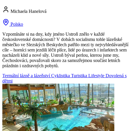
Michaela Hanelová
Polsko
Vzpomínáte si na dny, kdy jméno Ustroň znělo v každé
československé domácnosti? V dobách socialismu tohle lázeňské
městečko ve Slezských Beskydech patřilo mezi ty nejvyhledávanější
cíle – horníci sem jezdili léčit plíce, lidé po úrazech i infarktech sem
nacházeli klid a nové síly. Ustroň býval perlou, kterou jsme my,
Čechoslováci, považovali skoro za samozřejmou součást letních
prázdnin i ozdravných pobytů.
Termální lázně a lázeňství
Cyklistika
Turistika
Lifestyle
Dovolená s
dětmi