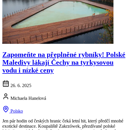
Zapomeňte na přeplněné rybníky! Polské
Maledivy lákají Čechy na tyrkysovou
vodu i nízké ceny
26. 6. 2025
Michaela Hanelová
Polsko
Jen pár hodin od českých hranic čeká letní hit, který předčí mnohé
exotické destinace. Koupaliště Zakrzówek, přezdívané polské