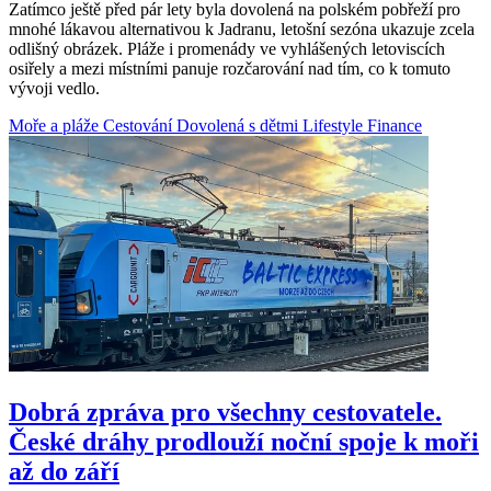
Zatímco ještě před pár lety byla dovolená na polském pobřeží pro
mnohé lákavou alternativou k Jadranu, letošní sezóna ukazuje zcela
odlišný obrázek. Pláže i promenády ve vyhlášených letoviscích
osiřely a mezi místními panuje rozčarování nad tím, co k tomuto
vývoji vedlo.
Moře a pláže
Cestování
Dovolená s dětmi
Lifestyle
Finance
Dobrá zpráva pro všechny cestovatele.
České dráhy prodlouží noční spoje k moři
až do září