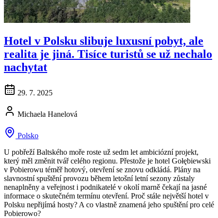
Hotel v Polsku slibuje luxusní pobyt, ale
realita je jiná. Tisíce turistů se už nechalo
nachytat
29. 7. 2025
Michaela Hanelová
Polsko
U pobřeží Baltského moře roste už sedm let ambiciózní projekt,
který měl změnit tvář celého regionu. Přestože je hotel Gołębiewski
v Pobierowu téměř hotový, otevření se znovu odkládá. Plány na
slavnostní spuštění provozu během letošní letní sezony zůstaly
nenaplněny a veřejnost i podnikatelé v okolí marně čekají na jasné
informace o skutečném termínu otevření. Proč stále největší hotel v
Polsku nepřijímá hosty? A co vlastně znamená jeho spuštění pro celé
Pobierowo?