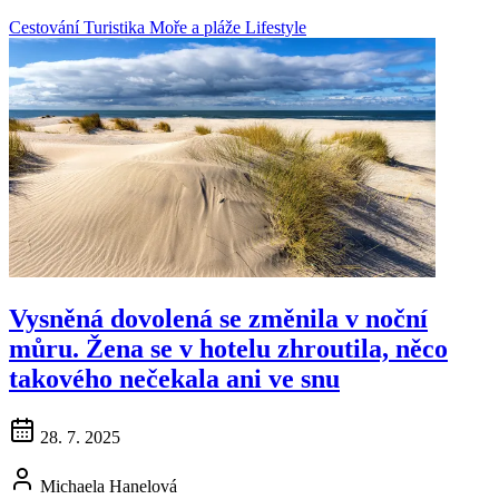
Cestování
Turistika
Moře a pláže
Lifestyle
Vysněná dovolená se změnila v noční
můru. Žena se v hotelu zhroutila, něco
takového nečekala ani ve snu
28. 7. 2025
Michaela Hanelová