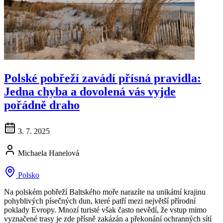
Polské pobřeží zavádí přísná pravidla:
Jedna chyba a dovolená vás vyjde
pořádně draho
3. 7. 2025
Michaela Hanelová
Polsko
Na polském pobřeží Baltského moře narazíte na unikátní krajinu
pohyblivých písečných dun, které patří mezi největší přírodní
poklady Evropy. Mnozí turisté však často nevědí, že vstup mimo
vyznačené trasy je zde přísně zakázán a překonání ochranných sítí