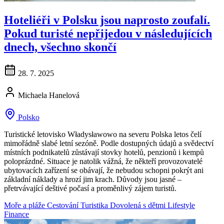
Hoteliéři v Polsku jsou naprosto zoufalí.
Pokud turisté nepřijedou v následujících
dnech, všechno skončí
28. 7. 2025
Michaela Hanelová
Polsko
Turistické letovisko Władysławowo na severu Polska letos čelí
mimořádně slabé letní sezóně. Podle dostupných údajů a svědectví
místních podnikatelů zůstávají stovky hotelů, penzionů i kempů
poloprázdné. Situace je natolik vážná, že někteří provozovatelé
ubytovacích zařízení se obávají, že nebudou schopni pokrýt ani
základní náklady a hrozí jim krach. Důvody jsou jasné –
přetrvávající deštivé počasí a proměnlivý zájem turistů.
Moře a pláže
Cestování
Turistika
Dovolená s dětmi
Lifestyle
Finance