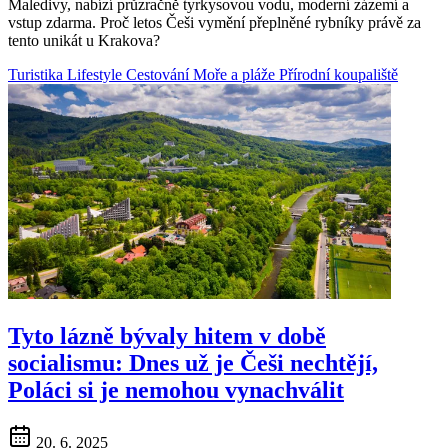
Maledivy, nabízí průzračně tyrkysovou vodu, moderní zázemí a
vstup zdarma. Proč letos Češi vymění přeplněné rybníky právě za
tento unikát u Krakova?
Turistika
Lifestyle
Cestování
Moře a pláže
Přírodní koupaliště
Tyto lázně bývaly hitem v době
socialismu: Dnes už je Češi nechtějí,
Poláci si je nemohou vynachválit
20. 6. 2025