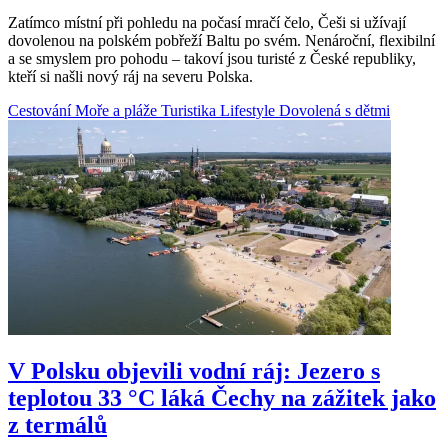
Zatímco místní při pohledu na počasí mračí čelo, Češi si užívají
dovolenou na polském pobřeží Baltu po svém. Nenároční, flexibilní
a se smyslem pro pohodu – takoví jsou turisté z České republiky,
kteří si našli nový ráj na severu Polska.
Cestování
Moře a pláže
Turistika
Lifestyle
Dovolená s dětmi
V Polsku objevili vodní ráj: Jezero s
teplotou 33 °C láká Čechy na zážitek jako
z termálů