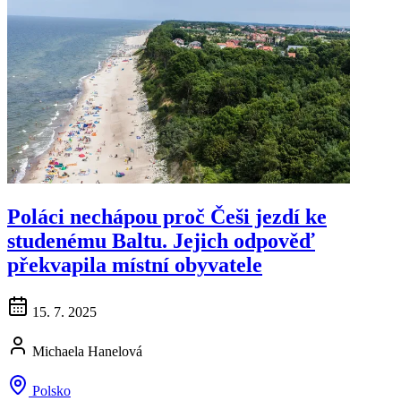
Poláci nechápou proč Češi jezdí ke
studenému Baltu. Jejich odpověď
překvapila místní obyvatele
15. 7. 2025
Michaela Hanelová
Polsko