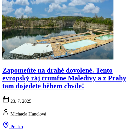
Zapomeňte na drahé dovolené. Tento
evropský ráj trumfne Maledivy a z Prahy
tam dojedete během chvíle!
23. 7. 2025
Michaela Hanelová
Polsko