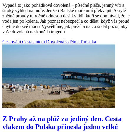
Vypadá to jako pohádková dovolená – písečné pláže, jemný vítr a
široký výhled na moře. Jenže i Baltské moře umí překvapit. Skryté
zpětné proudy tu ročně odnesou desítky lidí, kteří se domnívali, že je
voda jen po kolena. Jak poznat nebezpečí a co dělat, když vás proud
chytne do své moci? Vysvětlíme, jak přežít a na co si dát pozor, aby
vaše dovolená neskončila tragédií.
Cestování
Cesta autem
Dovolená s dětmi
Turistika
Z Prahy až na pláž za jediný den. Cesta
vlakem do Polska přinesla jedno velké