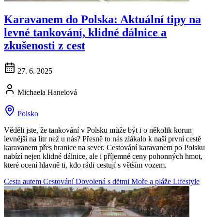
Karavanem do Polska: Aktuální tipy na
levné tankování, klidné dálnice a
zkušenosti z cest
27. 6. 2025
Michaela Hanelová
Polsko
Věděli jste, že tankování v Polsku může být i o několik korun
levnější na litr než u nás? Přesně to nás zlákalo k naší první cestě
karavanem přes hranice na sever. Cestování karavanem po Polsku
nabízí nejen klidné dálnice, ale i příjemné ceny pohonných hmot,
které ocení hlavně ti, kdo rádi cestují s větším vozem.
Cesta autem
Cestování
Dovolená s dětmi
Moře a pláže
Lifestyle