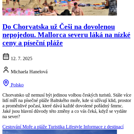
Do Chorvatska už Češi na dovolenou
nepojedou. Mallorca severu láká na nízké
ceny a píseční pláže
12. 7. 2025
Michaela Hanelová
Polsko
Chorvatsko už nemusí být jedinou volbou českých turistů. Stále více
lidí míří na písečné pláže Baltského moře, kde si užívají klid, prostor
a proměnlivé počasí, které dává každé dovolené pořádný šmrnc.
Jaké jsou hlavní důvody této změny a co vás čeká, když se vydáte
na sever?
Cestování
Moře a pláže
Turistika
Lifestyle
Informace z destinací