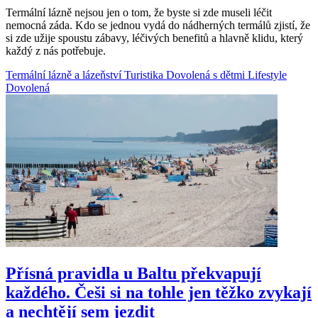
Termální lázně nejsou jen o tom, že byste si zde museli léčit
nemocná záda. Kdo se jednou vydá do nádherných termálů zjistí, že
si zde užije spoustu zábavy, léčivých benefitů a hlavně klidu, který
každý z nás potřebuje.
Termální lázně a lázeňství
Turistika
Dovolená s dětmi
Lifestyle
Dovolená
Přísná pravidla u Baltu překvapují
každého. Češi si na tohle jen těžko zvykají
a nechtějí sem jezdit