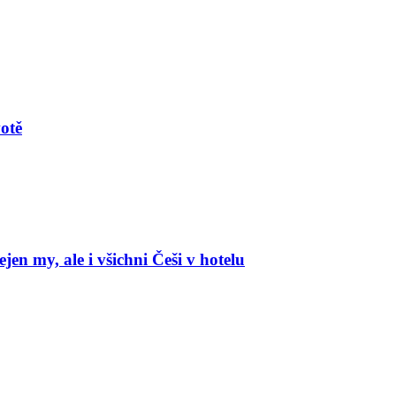
votě
en my, ale i všichni Češi v hotelu