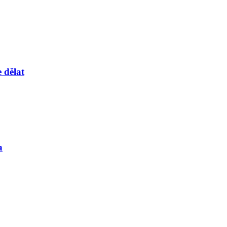
 dělat
a