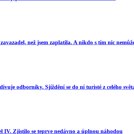
 zavazadel, než jsem zaplatila. A nikdo s tím nic nemůže
uje odborníky. Sjíždění se do ní turisté z celého svět
l IV. Zjistilo se teprve nedávno a úplnou náhodou