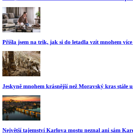
Přišla jsem na trik, jak si do letadla vzít mnohem více
Jeskyně mnohem krásnější než Moravský kras stále udiv
Největší tajemství Karlova mostu neznal ani sám Kare