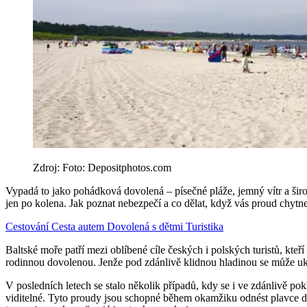
Zdroj: Foto: Depositphotos.com
Vypadá to jako pohádková dovolená – písečné pláže, jemný vítr a širo
jen po kolena. Jak poznat nebezpečí a co dělat, když vás proud chytne
Cestování
Cesta autem
Dovolená s dětmi
Turistika
Baltské moře patří mezi oblíbené cíle českých i polských turistů, kte
rodinnou dovolenou. Jenže pod zdánlivě klidnou hladinou se může ukr
V posledních letech se stalo několik případů, kdy se i ve zdánlivě po
viditelné. Tyto proudy jsou schopné během okamžiku odnést plavce dal