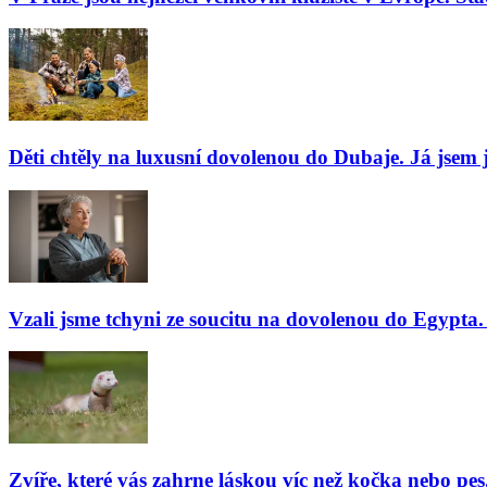
Děti chtěly na luxusní dovolenou do Dubaje. Já jsem j
Vzali jsme tchyni ze soucitu na dovolenou do Egypta. 
Zvíře, které vás zahrne láskou víc než kočka nebo pes