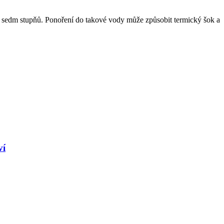
až sedm stupňů. Ponoření do takové vody může způsobit termický šok a
ví