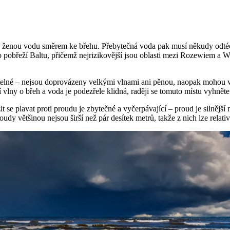
 ženou vodu směrem ke břehu. Přebytečná voda pak musí někudy odtéct z
ho pobřeží Baltu, přičemž nejrizikovější jsou oblasti mezi Rozewiem
itelné – nejsou doprovázeny velkými vlnami ani pěnou, naopak mohou vy
í vlny o břeh a voda je podezřele klidná, raději se tomuto místu vyhnět
t se plavat proti proudu je zbytečné a vyčerpávající – proud je silnější 
dy většinou nejsou širší než pár desítek metrů, takže z nich lze relati