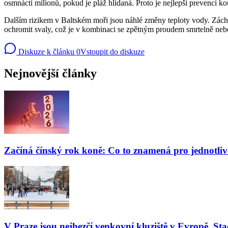
osmnácti milionů, pokud je pláž hlídaná. Proto je nejlepší prevencí 
Dalším rizikem v Baltském moři jsou náhlé změny teploty vody. Záchr
ochromit svaly, což je v kombinaci se zpětným proudem smrtelně neb
Diskuze k článku
0
Vstoupit do diskuze
Nejnovější články
Začíná čínský rok koně: Co to znamená pro jednotli
V Praze jsou nejhezčí venkovní kluziště v Evropě. Stač