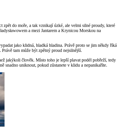
pět do moře, a tak vznikají úzké, ale velmi silné proudy, které
 a Władysławowem a mezi Jantarem a Krynicou Morskou na
padat jako klidná, hladká hladina. Právě proto se jim někdy říká
e. Právě tam může být zpětný proud nejsilnější.
než jakýkoli člověk. Místo toho je lepší plavat podél pobřeží, tedy
vně snadno uniknout, pokud zůstanete v klidu a nepanikaříte.