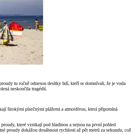
oudy tu ročně odnesou desítky lidí, kteří se domnívali, že je voda
lená neskončila tragédií.
ákají širokými písečnými plážemi a atmosférou, která připomíná
é proudy, které vznikají pod hladinou a nejsou na první pohled
pětné proudy dokážou dosáhnout rychlosti až pět metrů za sekundu, což