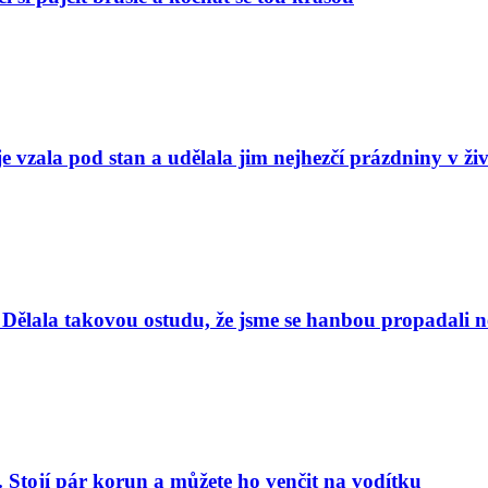
e vzala pod stan a udělala jim nejhezčí prázdniny v ži
Dělala takovou ostudu, že jsme se hanbou propadali nej
. Stojí pár korun a můžete ho venčit na vodítku