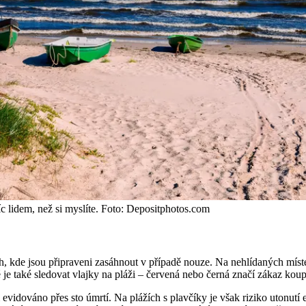
 víc lidem, než si myslíte. Foto: Depositphotos.com
h, kde jsou připraveni zasáhnout v případě nouze. Na nehlídaných míste
é je také sledovat vlajky na pláži – červená nebo černá značí zákaz ko
idováno přes sto úmrtí. Na plážích s plavčíky je však riziko utonutí ex