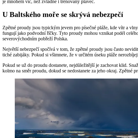
je mnohem víc, než zvládne i trénovaný plavec.
U Baltského moře se skrývá nebezpečí
Zpětné proudy jsou typickým jevem pro písečné pláže, kde vítr a vlny
fungují jako podvodní říčky. Tyto proudy mohou vznikat podél celé
severovýchodním pobřeží Polska.
Největší nebezpečí spočívá v tom, že zpětné proudy jsou často nevid
tiché zabijáky. Pokud si všimnete, že v určitém úseku pláže nerozbíjej
Pokud se už do proudu dostanete, nejdůležitější je zachovat klid. Snaži
kolmo na směr proudu, dokud se nedostanete za jeho okraj. Zpětné prou