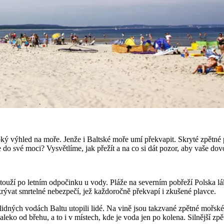
ký výhled na moře. Jenže i Baltské moře umí překvapit. Skryté zpětné pr
 do své moci? Vysvětlíme, jak přežít a na co si dát pozor, aby vaše dovo
ří touží po letním odpočinku u vody. Pláže na severním pobřeží Polska l
ývat smrtelné nebezpečí, jež každoročně překvapí i zkušené plavce.
klidných vodách Baltu utopili lidé. Na vině jsou takzvané zpětné mořsk
eko od břehu, a to i v místech, kde je voda jen po kolena. Silnější z