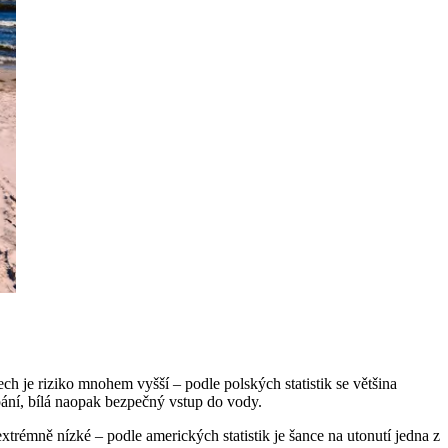
ch je riziko mnohem vyšší – podle polských statistik se většina
upání, bílá naopak bezpečný vstup do vody.
trémně nízké – podle amerických statistik je šance na utonutí jedna z