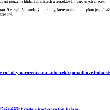
koupání pouze na hlídaných místech a respektování varovných značek.
anáři varují před studenými proudy, které mohou mít teplotu jen pět 
ezpečné.
vé ročníky narození a na koho čeká pohádkové bohatst
í si půjčit brusle a kochat se tou krásou