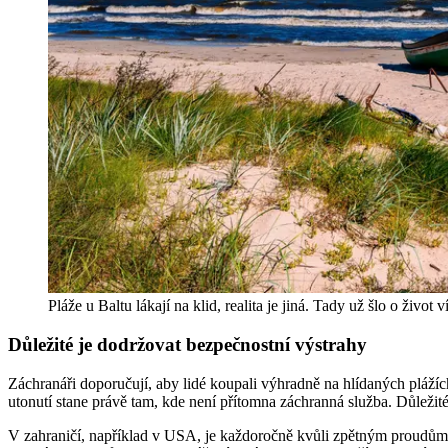
Pláže u Baltu lákají na klid, realita je jiná. Tady už šlo o život
Důležité je dodržovat bezpečnostní výstrahy
Záchranáři doporučují, aby lidé koupali výhradně na hlídaných plážíc
utonutí stane právě tam, kde není přítomna záchranná služba. Důležit
V zahraničí, například v USA, je každoročně kvůli zpětným proudům ev