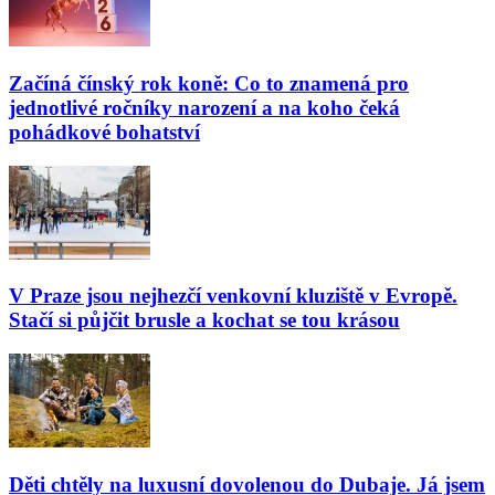
Začíná čínský rok koně: Co to znamená pro
jednotlivé ročníky narození a na koho čeká
pohádkové bohatství
V Praze jsou nejhezčí venkovní kluziště v Evropě.
Stačí si půjčit brusle a kochat se tou krásou
Děti chtěly na luxusní dovolenou do Dubaje. Já jsem