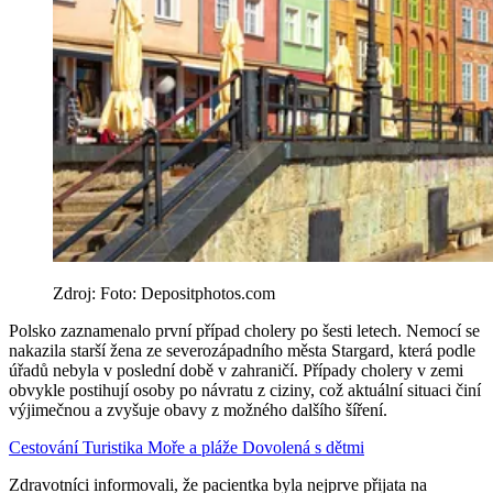
Zdroj: Foto: Depositphotos.com
Polsko zaznamenalo první případ cholery po šesti letech. Nemocí se
nakazila starší žena ze severozápadního města Stargard, která podle
úřadů nebyla v poslední době v zahraničí. Případy cholery v zemi
obvykle postihují osoby po návratu z ciziny, což aktuální situaci činí
výjimečnou a zvyšuje obavy z možného dalšího šíření.
Cestování
Turistika
Moře a pláže
Dovolená s dětmi
Zdravotníci informovali, že pacientka byla nejprve přijata na