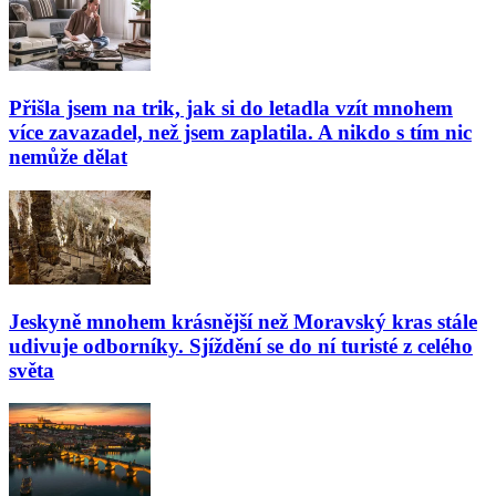
Přišla jsem na trik, jak si do letadla vzít mnohem
více zavazadel, než jsem zaplatila. A nikdo s tím nic
nemůže dělat
Jeskyně mnohem krásnější než Moravský kras stále
udivuje odborníky. Sjíždění se do ní turisté z celého
světa