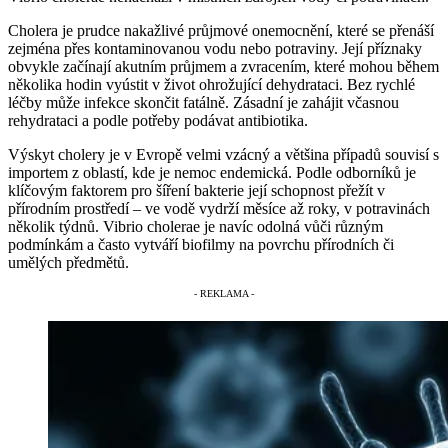
Cholera je prudce nakažlivé průjmové onemocnění, které se přenáší
zejména přes kontaminovanou vodu nebo potraviny. Její příznaky
obvykle začínají akutním průjmem a zvracením, které mohou během
několika hodin vyústit v život ohrožující dehydrataci. Bez rychlé
léčby může infekce skončit fatálně. Zásadní je zahájit včasnou
rehydrataci a podle potřeby podávat antibiotika.
Výskyt cholery je v Evropě velmi vzácný a většina případů souvisí s
importem z oblastí, kde je nemoc endemická. Podle odborníků je
klíčovým faktorem pro šíření bakterie její schopnost přežít v
přírodním prostředí – ve vodě vydrží měsíce až roky, v potravinách
několik týdnů. Vibrio cholerae je navíc odolná vůči různým
podmínkám a často vytváří biofilmy na povrchu přírodních či
umělých předmětů.