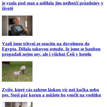
je vzala pod stan a udělala jim nejhezčí prázdniny v
životě
Vzali jsme tchyni ze soucitu na dovolenou do
Egypta. Dělala takovou ostudu, že jsme se hanbou
propadali nejen my, ale i všichni Češi v hotelu
Zvíře, které vás zahrne láskou víc než kočka nebo
pes. Stojí pár korun a můžete ho venčit na vodítku