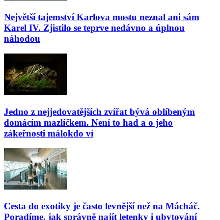
Největší tajemství Karlova mostu neznal ani sám
Karel IV. Zjistilo se teprve nedávno a úplnou
náhodou
Jedno z nejjedovatějších zvířat bývá oblíbeným
domácím mazlíčkem. Není to had a o jeho
zákeřnosti málokdo ví
Cesta do exotiky je často levnější než na Mácháč.
Poradíme, jak správně najít letenky i ubytování