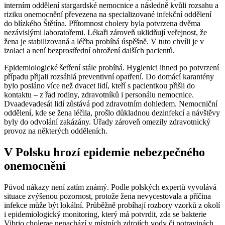
interním oddělení stargardské nemocnice a následně kvůli rozsahu a
riziku onemocnění převezena na specializované infekční oddělení
do blízkého Štětína. Přítomnost cholery byla potvrzena dvěma
nezávislými laboratořemi. Lékaři zároveň uklidňují veřejnost, že
žena je stabilizovaná a léčba probíhá úspěšně. V tuto chvíli je v
izolaci a není bezprostřední ohrožení dalších pacientů.
Epidemiologické šetření stále probíhá. Hygienici ihned po potvrzení
případu přijali rozsáhlá preventivní opatření. Do domácí karantény
bylo posláno více než dvacet lidí, kteří s pacientkou přišli do
kontaktu – z řad rodiny, zdravotníků i personálu nemocnice.
Dvaadevadesát lidí zůstává pod zdravotním dohledem. Nemocniční
oddělení, kde se žena léčila, prošlo důkladnou dezinfekcí a návštěvy
byly do odvolání zakázány. Úřady zároveň omezily zdravotnický
provoz na některých odděleních.
V Polsku hrozí epidemie nebezpečného
onemocnění
Původ nákazy není zatím známý. Podle polských expertů vyvolává
situace zvýšenou pozornost, protože žena nevycestovala a příčina
infekce může být lokální. Průběžně probíhají rozbory vzorků z okolí
i epidemiologický monitoring, který má potvrdit, zda se bakterie
Vibrio cholerae nenachází v místních zdrojích vody či potravinách.