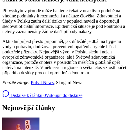
Při výskytu v přírodě může bakterie čekat v neaktivní podobě na
vhodné podmínky k rozmnožení a nákaze člověka. Zdravotníci a
úřady v Polsku zatím další riziko v populaci nevidí a doporučují
sledovat oficiální informace. Epidemická situace je pod kontrolou a
nebyly zaznamenány žádné další případy nákazy.
Aktuální případ přesto připomněl, jak důležité je dbát na hygienu
vody a potravin, dodržovat preventivní opatření a rychle hlásit
podezřelé příznaky. Nejnovější vývoj v Polsku sledují nejen
evropské zdravotnické organizace, ale i Světová zdravotnická
organizace, protože cholera v posledních měsících globálně opět
nabývá na intenzitě. V některých regionech světa letos vzrostl počet
případů o desítky procent oproti loňskému roku .
Použité zdroje:
Polsat News
, Stargard News
Diskuze k článku
0
Vstoupit do diskuze
Nejnovější články