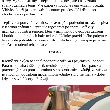
barvy. Výrobci tak myslí nejen na funkčnost, ale i na vizuální
stránku zahrad a teras. Výraznou výhodou je i univerzální využití.
Vířivky slouží jako relaxační centrum pro dospělé i děti a jsou
vhodné téměř pro každého.
Teplá voda pomáhá uvolnit svalové napětí, podvodní masáž přispívá
k lepšímu spánku a urychluje regeneraci po sportu. Vířivky
nacházejí využití u seniorů, kteří v nich mohou cvičit bez zatížení
kloubů, i u lidí trpících bolestmi zad. Účinky pravidelného pobytu v
teplé vodě potvrdila řada nezávislých studií a hydroterapie je běžně
součástí moderní rehabilitace.
Kromě fyzických benefitů podporuje vířivka i psychickou pohodu.
Pára napomáhá čištění pleti, uvolnění podporuje hlubší spánek a
pravidelný relax pomáhá zmírnit stres. Odborníci uvádějí, že vířivka
je vhodným doplňkem moderního životního stylu, zejména v době,
kdy stresové faktory přibývají.