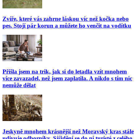
Zvíře, které vás zahrne láskou víc než kočka nebo
pes. Stojí pár korun a můžete ho venčit na vodítku
Přišla jsem na trik, jak si do letadla vzít mnohem
více zavazadel, než jsem zaplatila. A nikdo s tím nic
nemůže dělat
Jeskyně mnohem krásnější než Moravský kras stále
udivuje odborníky. Sjíždění se do ní turisté z celého