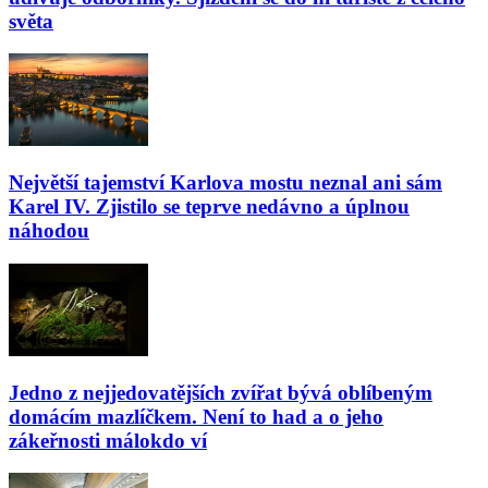
světa
Největší tajemství Karlova mostu neznal ani sám
Karel IV. Zjistilo se teprve nedávno a úplnou
náhodou
Jedno z nejjedovatějších zvířat bývá oblíbeným
domácím mazlíčkem. Není to had a o jeho
zákeřnosti málokdo ví