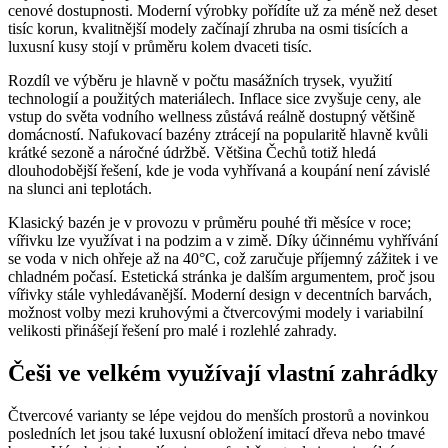
cenové dostupnosti. Moderní výrobky pořídíte už za méně než deset
tisíc korun, kvalitnější modely začínají zhruba na osmi tisících a
luxusní kusy stojí v průměru kolem dvaceti tisíc.
Rozdíl ve výběru je hlavně v počtu masážních trysek, využití
technologií a použitých materiálech. Inflace sice zvyšuje ceny, ale
vstup do světa vodního wellness zůstává reálně dostupný většině
domácností. Nafukovací bazény ztrácejí na popularitě hlavně kvůli
krátké sezoně a náročné údržbě. Většina Čechů totiž hledá
dlouhodobější řešení, kde je voda vyhřívaná a koupání není závislé
na slunci ani teplotách.
Klasický bazén je v provozu v průměru pouhé tři měsíce v roce;
vířivku lze využívat i na podzim a v zimě. Díky účinnému vyhřívání
se voda v nich ohřeje až na 40°C, což zaručuje příjemný zážitek i ve
chladném počasí. Estetická stránka je dalším argumentem, proč jsou
vířivky stále vyhledávanější. Moderní design v decentních barvách,
možnost volby mezi kruhovými a čtvercovými modely i variabilní
velikosti přinášejí řešení pro malé i rozlehlé zahrady.
Češi ve velkém využívají vlastní zahrádky
Čtvercové varianty se lépe vejdou do menších prostorů a novinkou
posledních let jsou také luxusní obložení imitací dřeva nebo tmavé