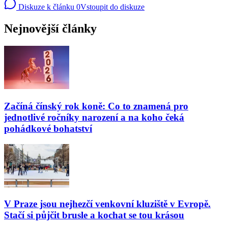
Diskuze k článku
0
Vstoupit do diskuze
Nejnovější články
Začíná čínský rok koně: Co to znamená pro
jednotlivé ročníky narození a na koho čeká
pohádkové bohatství
V Praze jsou nejhezčí venkovní kluziště v Evropě.
Stačí si půjčit brusle a kochat se tou krásou