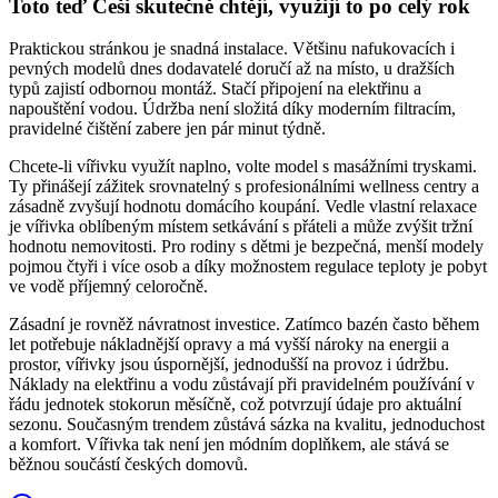
Toto teď Češi skutečně chtějí, využijí to po celý rok
Praktickou stránkou je snadná instalace. Většinu nafukovacích i
pevných modelů dnes dodavatelé doručí až na místo, u dražších
typů zajistí odbornou montáž. Stačí připojení na elektřinu a
napouštění vodou. Údržba není složitá díky moderním filtracím,
pravidelné čištění zabere jen pár minut týdně.
Chcete-li vířivku využít naplno, volte model s masážními tryskami.
Ty přinášejí zážitek srovnatelný s profesionálními wellness centry a
zásadně zvyšují hodnotu domácího koupání. Vedle vlastní relaxace
je vířivka oblíbeným místem setkávání s přáteli a může zvýšit tržní
hodnotu nemovitosti. Pro rodiny s dětmi je bezpečná, menší modely
pojmou čtyři i více osob a díky možnostem regulace teploty je pobyt
ve vodě příjemný celoročně.
Zásadní je rovněž návratnost investice. Zatímco bazén často během
let potřebuje nákladnější opravy a má vyšší nároky na energii a
prostor, vířivky jsou úspornější, jednodušší na provoz i údržbu.
Náklady na elektřinu a vodu zůstávají při pravidelném používání v
řádu jednotek stokorun měsíčně, což potvrzují údaje pro aktuální
sezonu. Současným trendem zůstává sázka na kvalitu, jednoduchost
a komfort. Vířivka tak není jen módním doplňkem, ale stává se
běžnou součástí českých domovů.