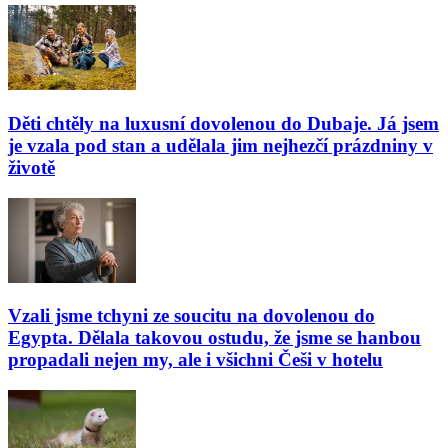
Děti chtěly na luxusní dovolenou do Dubaje. Já jsem
je vzala pod stan a udělala jim nejhezčí prázdniny v
životě
Vzali jsme tchyni ze soucitu na dovolenou do
Egypta. Dělala takovou ostudu, že jsme se hanbou
propadali nejen my, ale i všichni Češi v hotelu