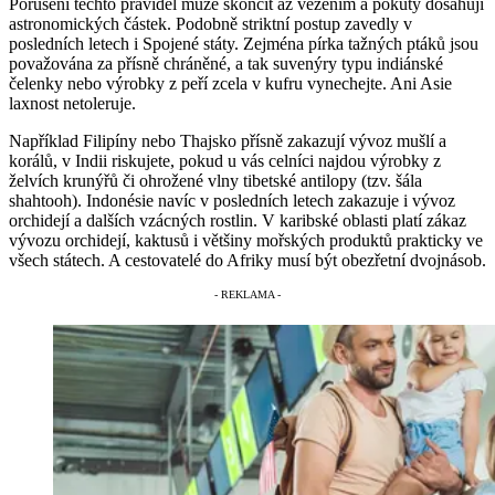
Porušení těchto pravidel může skončit až vězením a pokuty dosahují
astronomických částek. Podobně striktní postup zavedly v
posledních letech i Spojené státy. Zejména pírka tažných ptáků jsou
považována za přísně chráněné, a tak suvenýry typu indiánské
čelenky nebo výrobky z peří zcela v kufru vynechejte. Ani Asie
laxnost netoleruje.
Například Filipíny nebo Thajsko přísně zakazují vývoz mušlí a
korálů, v Indii riskujete, pokud u vás celníci najdou výrobky z
želvích krunýřů či ohrožené vlny tibetské antilopy (tzv. šála
shahtooh). Indonésie navíc v posledních letech zakazuje i vývoz
orchidejí a dalších vzácných rostlin. V karibské oblasti platí zákaz
vývozu orchidejí, kaktusů i většiny mořských produktů prakticky ve
všech státech. A cestovatelé do Afriky musí být obezřetní dvojnásob.