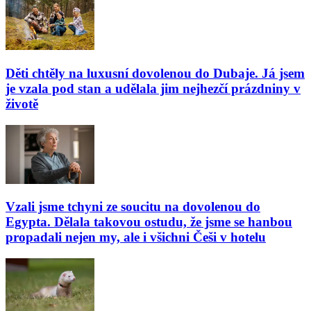
Děti chtěly na luxusní dovolenou do Dubaje. Já jsem
je vzala pod stan a udělala jim nejhezčí prázdniny v
životě
Vzali jsme tchyni ze soucitu na dovolenou do
Egypta. Dělala takovou ostudu, že jsme se hanbou
propadali nejen my, ale i všichni Češi v hotelu