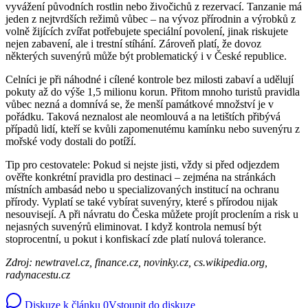
vyvážení původních rostlin nebo živočichů z rezervací. Tanzanie má
jeden z nejtvrdších režimů vůbec – na vývoz přírodnin a výrobků z
volně žijících zvířat potřebujete speciální povolení, jinak riskujete
nejen zabavení, ale i trestní stíhání. Zároveň platí, že dovoz
některých suvenýrů může být problematický i v České republice.
Celníci je při náhodné i cílené kontrole bez milosti zabaví a udělují
pokuty až do výše 1,5 milionu korun. Přitom mnoho turistů pravidla
vůbec nezná a domnívá se, že menší památkové množství je v
pořádku. Taková neznalost ale neomlouvá a na letištích přibývá
případů lidí, kteří se kvůli zapomenutému kamínku nebo suvenýru z
mořské vody dostali do potíží.
Tip pro cestovatele: Pokud si nejste jisti, vždy si před odjezdem
ověřte konkrétní pravidla pro destinaci – zejména na stránkách
místních ambasád nebo u specializovaných institucí na ochranu
přírody. Vyplatí se také vybírat suvenýry, které s přírodou nijak
nesouvisejí. A při návratu do Česka můžete projít proclením a risk u
nejasných suvenýrů eliminovat. I když kontrola nemusí být
stoprocentní, u pokut i konfiskací zde platí nulová tolerance.
Zdroj: newtravel.cz, finance.cz, novinky.cz, cs.wikipedia.org,
radynacestu.cz
Diskuze k článku
0
Vstoupit do diskuze