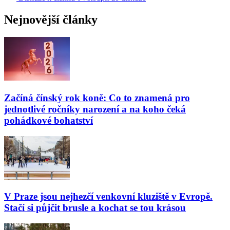
Nejnovější články
Začíná čínský rok koně: Co to znamená pro
jednotlivé ročníky narození a na koho čeká
pohádkové bohatství
V Praze jsou nejhezčí venkovní kluziště v Evropě.
Stačí si půjčit brusle a kochat se tou krásou