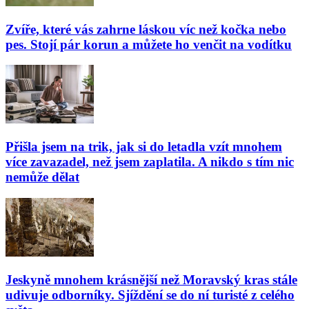
Zvíře, které vás zahrne láskou víc než kočka nebo
pes. Stojí pár korun a můžete ho venčit na vodítku
Přišla jsem na trik, jak si do letadla vzít mnohem
více zavazadel, než jsem zaplatila. A nikdo s tím nic
nemůže dělat
Jeskyně mnohem krásnější než Moravský kras stále
udivuje odborníky. Sjíždění se do ní turisté z celého