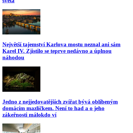
světa
Největší tajemství Karlova mostu neznal ani sám
Karel IV. Zjistilo se teprve nedávno a úplnou
náhodou
Jedno z nejjedovatějších zvířat bývá oblíbeným
domácím mazlíčkem. Není to had a o jeho
zákeřnosti málokdo ví