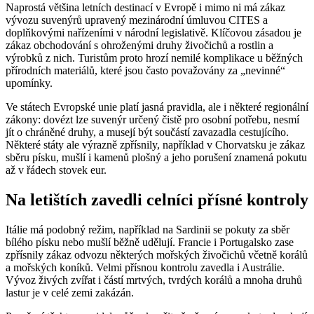
Naprostá většina letních destinací v Evropě i mimo ni má zákaz
vývozu suvenýrů upravený mezinárodní úmluvou CITES a
doplňkovými nařízeními v národní legislativě. Klíčovou zásadou je
zákaz obchodování s ohroženými druhy živočichů a rostlin a
výrobků z nich. Turistům proto hrozí nemilé komplikace u běžných
přírodních materiálů, které jsou často považovány za „nevinné“
upomínky.
Ve státech Evropské unie platí jasná pravidla, ale i některé regionální
zákony: dovézt lze suvenýr určený čistě pro osobní potřebu, nesmí
jít o chráněné druhy, a musejí být součástí zavazadla cestujícího.
Některé státy ale výrazně zpřísnily, například v Chorvatsku je zákaz
sběru písku, mušlí i kamenů plošný a jeho porušení znamená pokutu
až v řádech stovek eur.
Na letištích zavedli celníci přísné kontroly
Itálie má podobný režim, například na Sardinii se pokuty za sběr
bílého písku nebo mušlí běžně udělují. Francie i Portugalsko zase
zpřísnily zákaz odvozu některých mořských živočichů včetně korálů
a mořských koníků. Velmi přísnou kontrolu zavedla i Austrálie.
Vývoz živých zvířat i částí mrtvých, tvrdých korálů a mnoha druhů
lastur je v celé zemi zakázán.