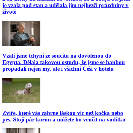
je vzala pod stan a udělala jim nejhezčí prázdniny v
životě
Vzali jsme tchyni ze soucitu na dovolenou do
Egypta. Dělala takovou ostudu, že jsme se hanbou
propadali nejen my, ale i všichni Češi v hotelu
Zvíře, které vás zahrne láskou víc než kočka nebo
pes. Stojí pár korun a můžete ho venčit na vodítku