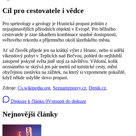
Cíl pro cestovatele i vědce
Pro speleology a geology je Hranická propast jedním z
nejzajímavějších přírodních objektů v Evropě. Pro běžného
cestovatele je zase lákadlem kombinace snadné dostupnosti,
světového rekordu a příjemného okolí lázeňského města.
Ať už člověk přijede jen na krátký výlet z Hranic, nebo si udělá
víkendový pobyt v Teplicích nad Bečvou, pohled do nejhlubší
zatopené jeskyně světa jistě stojí za návštěvu. Vědomí, kolik
neznámého se skrývá jen pár metrů od turistické cesty, mění
obyčejnou zastávku na zážitek, na který si vzpomenete pokaždé,
když někde uslyšíte slovo propast.
Zdroje:
Cs.wikipedia.org
,
Seznamzpravy.cz
,
Denik.cz
,
Diskuze k článku
0
Vstoupit do diskuze
Nejnovější články