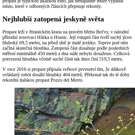
propast je typickou ukázkou toho, jak nenápadně může vypadat
místo, které v odborných článcích přepisuje rekordy.
Nejhlubší zatopená jeskyně světa
Propast leží v Hranickém krasu na pravém břehu Bečvy, v národní
přírodní rezervaci Hůrka u Hranic. Její vstupní část tvoří suchý jícen
hluboký 69,5 metru, na jehož dně je malé jezírko. Teprve pod ním
začíná skutečná hloubka. Zatopená část dosahuje podle posledních
měření minimálně 450 metrů a dna stále nebylo dosaženo. Celková
potvrzená hloubka včetně suché části tak dnes činí 519,5 metru.
V roce 2016 si propast připsala světové prvenství tím, že dálkově
ovládaný robot dosáhl hloubky 404 metrů. Překonal tak do té doby
rekordní italskou propast Pozzo del Merro.