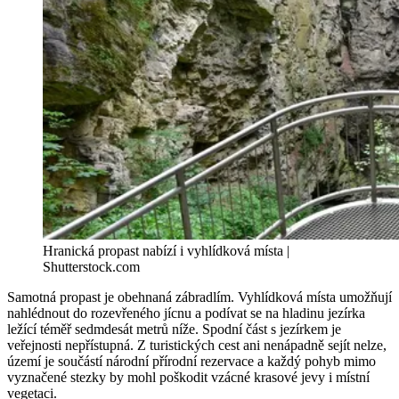
Hranická propast nabízí i vyhlídková místa |
Shutterstock.com
Samotná propast je obehnaná zábradlím. Vyhlídková místa umožňují
nahlédnout do rozevřeného jícnu a podívat se na hladinu jezírka
ležící téměř sedmdesát metrů níže. Spodní část s jezírkem je
veřejnosti nepřístupná. Z turistických cest ani nenápadně sejít nelze,
území je součástí národní přírodní rezervace a každý pohyb mimo
vyznačené stezky by mohl poškodit vzácné krasové jevy i místní
vegetaci.