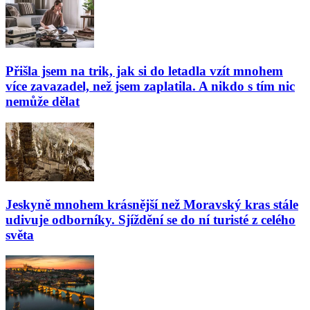
Přišla jsem na trik, jak si do letadla vzít mnohem
více zavazadel, než jsem zaplatila. A nikdo s tím nic
nemůže dělat
Jeskyně mnohem krásnější než Moravský kras stále
udivuje odborníky. Sjíždění se do ní turisté z celého
světa