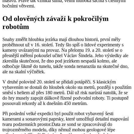
masivu. Právě tak vznikla štíhlá, velmi hluboká šachta s členitými
bočními větvemi.
Od olověných závaží k pokročilým
robotům
Snahy změřit hloubku jezírka mají dlouhou historii, první měly
proběhnout už v 16. století. Tedy šlo spíš o lidové experimenty s
kameny uvázanými na provaz. Na přelomu 19. a 20. století se o
přesnější měření pokoušel učitel Václav Šindela. Jeho výsledky ale
zkreslila skutečnost, že dno pod jezírkem nespadá kolmo, ale
odbočuje šikmě do tunelu, takže sonda nenarazila na skutečné dno,
ale na skalní výčnělek.
V druhé polovině 20. století se přidali potápěči. S klasickým
vybavením se dostali do hloubek okolo sta metrů, později s použitím
směsí s heliem až přes 180 metrů. Dál už risk narůstá natolik, že se
do hry musely zapojit dálkově řízené podvodní roboty. Ti postupně
posouvali rekordy až k dnešním 450 metrům.
Při poslední velké expedici byl použit robot vybavený šesti
kamerami a sonarovými paprsky, které umožňují detailní mapování
tvaru podzemních prostor.Data ze sond se zpracovávají do
trojrozměrného modelu, díky němuž mohou geologové lépe