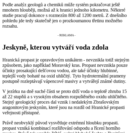
Podle analýz geologů a chemiků může systém pokračovat ještě
mnohem hlouběji, možná až k hranici jednoho kilometru. Některé
studie pracují dokonce s rozmezím 800 až 1200 metrů. Z dnešního
pohledu jde tedy skutečně jen o prozkoumanou třetinu možného
rozsahu.
Jeskyně, kterou vytváří voda zdola
Hranická propast je opravdovým unikátem - nevznikla totiž stejným
způsobem, jako například Moravský kras. Propast nevznikla pouze
účinky prosakující dešťovou vodou, ale také účinky hlubinné,
teplejší vody bohaté na oxid uhličitý. Tyto hydrotermální prameny
postupně rozleptávají vápencové masivy a vytvářejí známé dutiny.
V jezírku na dně suché části se proto drží voda o teplotě zhruba 15
až 22 stupňů a s vysokým obsahem rozpuštěného oxidu uhličitého.
Stejný geologický proces dal vznik i nedalekým Zbrašovským
aragonitovým jeskyním, které jsou na rozdíl od Hranické propasti
veřejnosti přístupné.
Právě neobvyklý původ vysvětluje extrémní hloubku propasti.
propast vzniká kombinací rozšiřování odspodu a řícení horního