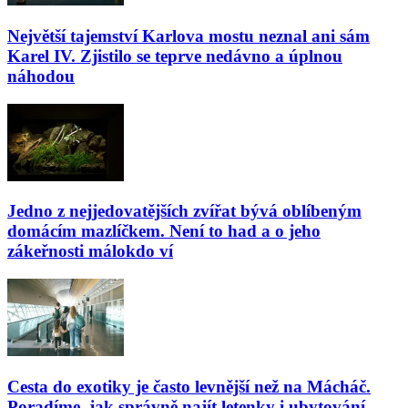
Největší tajemství Karlova mostu neznal ani sám
Karel IV. Zjistilo se teprve nedávno a úplnou
náhodou
Jedno z nejjedovatějších zvířat bývá oblíbeným
domácím mazlíčkem. Není to had a o jeho
zákeřnosti málokdo ví
Cesta do exotiky je často levnější než na Mácháč.
Poradíme, jak správně najít letenky i ubytování