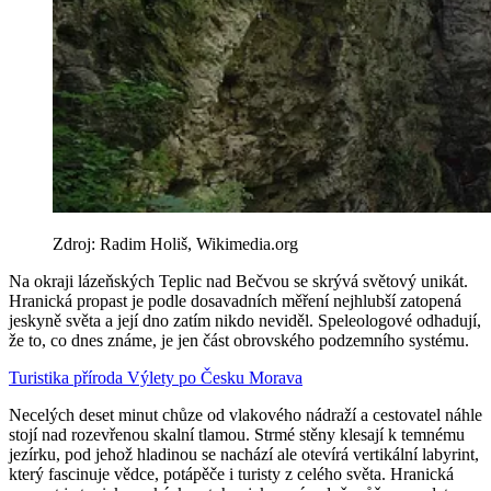
Zdroj: Radim Holiš, Wikimedia.org
Na okraji lázeňských Teplic nad Bečvou se skrývá světový unikát.
Hranická propast je podle dosavadních měření nejhlubší zatopená
jeskyně světa a její dno zatím nikdo neviděl. Speleologové odhadují,
že to, co dnes známe, je jen část obrovského podzemního systému.
Turistika
příroda
Výlety po Česku
Morava
Necelých deset minut chůze od vlakového nádraží a cestovatel náhle
stojí nad rozevřenou skalní tlamou. Strmé stěny klesají k temnému
jezírku, pod jehož hladinou se nachází ale otevírá vertikální labyrint,
který fascinuje vědce, potápěče i turisty z celého světa. Hranická