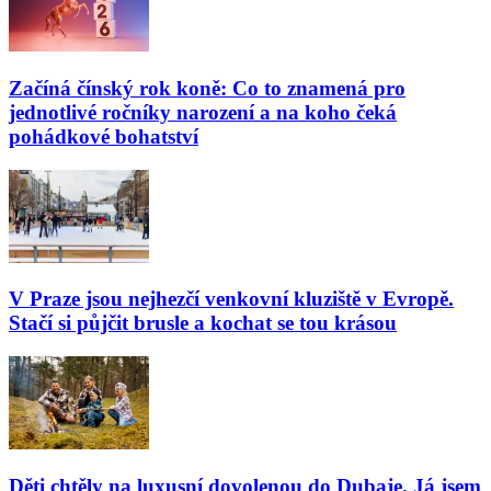
Začíná čínský rok koně: Co to znamená pro
jednotlivé ročníky narození a na koho čeká
pohádkové bohatství
V Praze jsou nejhezčí venkovní kluziště v Evropě.
Stačí si půjčit brusle a kochat se tou krásou
Děti chtěly na luxusní dovolenou do Dubaje. Já jsem