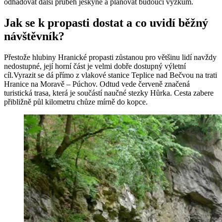
odhadovat další průběh jeskyně a plánovat budoucí výzkum.
Jak se k propasti dostat a co uvidí běžný
návštěvník?
Přestože hlubiny Hranické propasti zůstanou pro většinu lidí navždy
nedostupné, její horní část je velmi dobře dostupný výletní
cíl.Vyrazit se dá přímo z vlakové stanice Teplice nad Bečvou na trati
Hranice na Moravě – Púchov. Odtud vede červeně značená
turistická trasa, která je součástí naučné stezky Hůrka. Cesta zabere
přibližně půl kilometru chůze mírně do kopce.