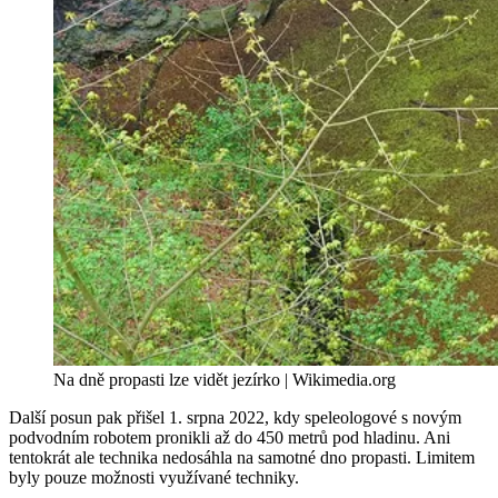
Na dně propasti lze vidět jezírko | Wikimedia.org
Další posun pak přišel 1. srpna 2022, kdy speleologové s novým
podvodním robotem pronikli až do 450 metrů pod hladinu. Ani
tentokrát ale technika nedosáhla na samotné dno propasti. Limitem
byly pouze možnosti využívané techniky.