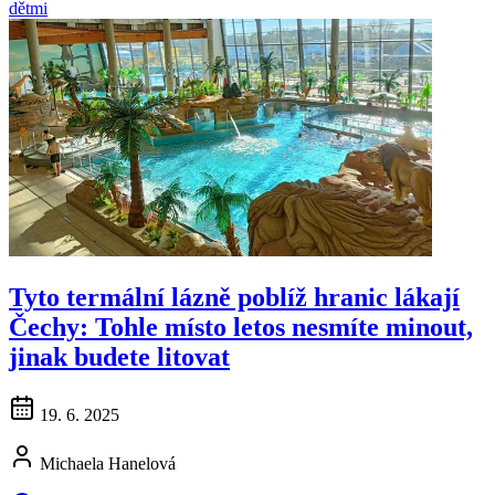
dětmi
Tyto termální lázně poblíž hranic lákají
Čechy: Tohle místo letos nesmíte minout,
jinak budete litovat
19. 6. 2025
Michaela Hanelová