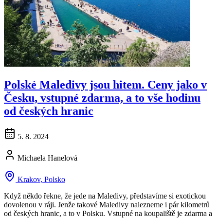
Polské Maledivy jsou hitem. Ceny jako v
Česku, vstupné zdarma, a to vše hodinu
od českých hranic
5. 8. 2024
Michaela Hanelová
Krakov, Polsko
Když někdo řekne, že jede na Maledivy, představíme si exotickou
dovolenou v ráji. Jenže takové Maledivy nalezneme i pár kilometrů
od českých hranic, a to v Polsku. Vstupné na koupaliště je zdarma a