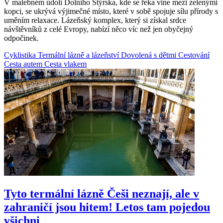
V malebném údolí Dolního Štýrska, kde se řeka vine mezi zelenými
kopci, se ukrývá výjimečné místo, které v sobě spojuje sílu přírody s
uměním relaxace. Lázeňský komplex, který si získal srdce
návštěvníků z celé Evropy, nabízí něco víc než jen obyčejný
odpočinek.
Cyklistika
Termální lázně a lázeňství
Dovolená s dětmi
Cestování
Cesta autem
Cesta vlakem
Tyto termální lázně Češi neznají, ale v
zahraničí jsou hitem! Letos tam pojedou
všichni