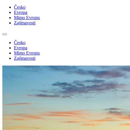
Česko
Evropa
Mimo Evropu
Zajímavosti
Česko
Evropa
Mimo Evropu
Zajímavosti