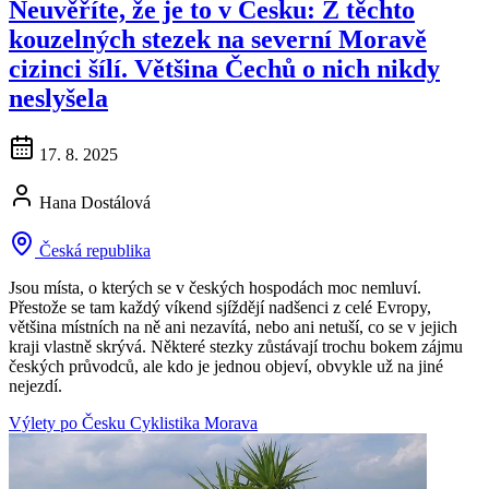
Neuvěříte, že je to v Česku: Z těchto
kouzelných stezek na severní Moravě
cizinci šílí. Většina Čechů o nich nikdy
neslyšela
17. 8. 2025
Hana Dostálová
Česká republika
Jsou místa, o kterých se v českých hospodách moc nemluví.
Přestože se tam každý víkend sjíždějí nadšenci z celé Evropy,
většina místních na ně ani nezavítá, nebo ani netuší, co se v jejich
kraji vlastně skrývá. Některé stezky zůstávají trochu bokem zájmu
českých průvodců, ale kdo je jednou objeví, obvykle už na jiné
nejezdí.
Výlety po Česku
Cyklistika
Morava