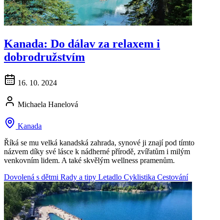
Kanada: Do dálav za relaxem i
dobrodružstvím
16. 10. 2024
Michaela Hanelová
Kanada
Říká se mu velká kanadská zahrada, synové ji znají pod tímto
názvem díky své lásce k nádherné přírodě, zvířatům i milým
venkovním lidem. A také skvělým wellness pramenům.
Dovolená s dětmi
Rady a tipy
Letadlo
Cyklistika
Cestování