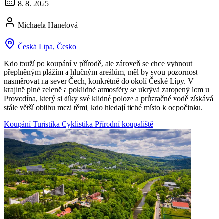
8. 8. 2025
Michaela Hanelová
Česká Lípa, Česko
Kdo touží po koupání v přírodě, ale zároveň se chce vyhnout
přeplněným plážím a hlučným areálům, měl by svou pozornost
nasměrovat na sever Čech, konkrétně do okolí České Lípy. V
krajině plné zeleně a poklidné atmosféry se ukrývá zatopený lom u
Provodína, který si díky své klidné poloze a průzračné vodě získává
stále větší oblibu mezi těmi, kdo hledají tiché místo k odpočinku.
Koupání
Turistika
Cyklistika
Přírodní koupaliště