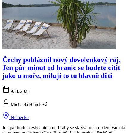
Čechy pobláznil nový dovolenkový ráj.
Jen pár minut od hranic se budete cítit
jako u moře, milují to tu hlavně děti
9. 8. 2025
Michaela Hanelová
Německo
Jen pár hodin cesty autem od Prahy se skrývá místo, které vám dá
zapomenout, že jste stále v Evropě. Jen kousek za českými