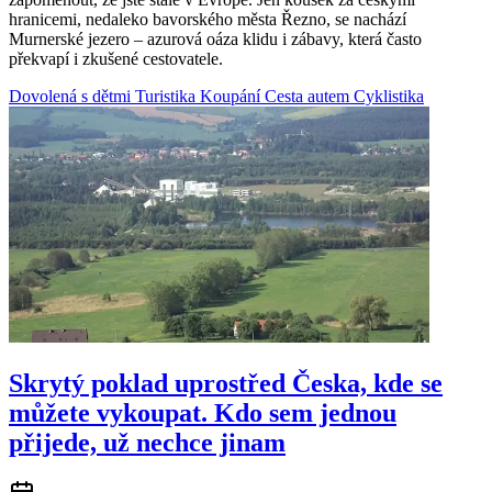
hranicemi, nedaleko bavorského města Řezno, se nachází
Murnerské jezero – azurová oáza klidu i zábavy, která často
překvapí i zkušené cestovatele.
Dovolená s dětmi
Turistika
Koupání
Cesta autem
Cyklistika
Skrytý poklad uprostřed Česka, kde se
můžete vykoupat. Kdo sem jednou
přijede, už nechce jinam