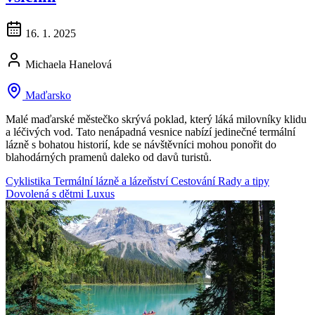
16. 1. 2025
Michaela Hanelová
Maďarsko
Malé maďarské městečko skrývá poklad, který láká milovníky klidu
a léčivých vod. Tato nenápadná vesnice nabízí jedinečné termální
lázně s bohatou historií, kde se návštěvníci mohou ponořit do
blahodárných pramenů daleko od davů turistů.
Cyklistika
Termální lázně a lázeňství
Cestování
Rady a tipy
Dovolená s dětmi
Luxus