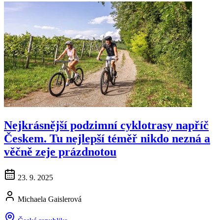
Nejkrásnější podzimní cyklotrasy napříč
Českem. Tu nejlepší téměř nikdo nezná a
věčně zeje prázdnotou
23. 9. 2025
Michaela Gaislerová