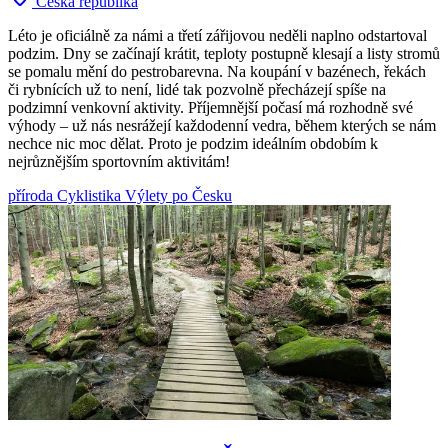
Česká republika
Léto je oficiálně za námi a třetí zářijovou neděli naplno odstartoval
podzim. Dny se začínají krátit, teploty postupně klesají a listy stromů
se pomalu mění do pestrobarevna. Na koupání v bazénech, řekách
či rybnících už to není, lidé tak pozvolně přecházejí spíše na
podzimní venkovní aktivity. Příjemnější počasí má rozhodně své
výhody – už nás nesrážejí každodenní vedra, během kterých se nám
nechce nic moc dělat. Proto je podzim ideálním obdobím k
nejrůznějším sportovním aktivitám!
příroda
Cyklistika
Výlety po Česku