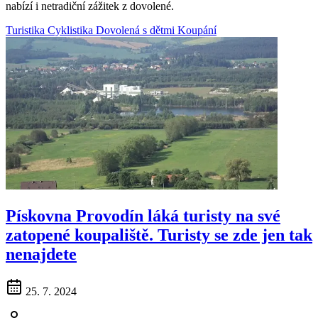
nabízí i netradiční zážitek z dovolené.
Turistika
Cyklistika
Dovolená s dětmi
Koupání
Pískovna Provodín láká turisty na své
zatopené koupaliště. Turisty se zde jen tak
nenajdete
25. 7. 2024