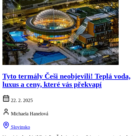
Tyto termály Češi neobjevili! Teplá voda,
luxus a ceny, které vás překvapí
22. 2. 2025
Michaela Hanelová
Slovinsko