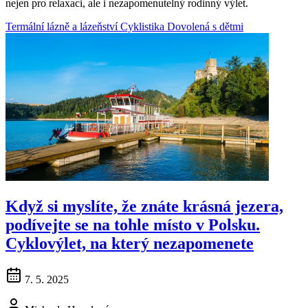
nejen pro relaxaci, ale i nezapomenutelný rodinný výlet.
Termální lázně a lázeňství
Cyklistika
Dovolená s dětmi
Když si myslíte, že znáte krásná jezera,
podívejte se na tohle místo v Polsku.
Cyklovýlet, na který nezapomenete
7. 5. 2025