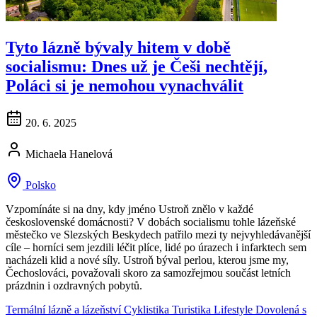
Tyto lázně bývaly hitem v době
socialismu: Dnes už je Češi nechtějí,
Poláci si je nemohou vynachválit
20. 6. 2025
Michaela Hanelová
Polsko
Vzpomínáte si na dny, kdy jméno Ustroň znělo v každé
československé domácnosti? V dobách socialismu tohle lázeňské
městečko ve Slezských Beskydech patřilo mezi ty nejvyhledávanější
cíle – horníci sem jezdili léčit plíce, lidé po úrazech i infarktech sem
nacházeli klid a nové síly. Ustroň býval perlou, kterou jsme my,
Čechoslováci, považovali skoro za samozřejmou součást letních
prázdnin i ozdravných pobytů.
Termální lázně a lázeňství
Cyklistika
Turistika
Lifestyle
Dovolená s