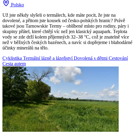
Polsko
Už jste někdy slyšeli o termálech, kde máte pocit, že jste na
dovolené, a přitom jste kousek od česko-polských hranic? Právě
takové jsou Tarnowskie Termy – oblíbené místo pro rodiny, páry i
skupiny přátel, které chtějí víc než jen klasický aquapark. Teplota
vody se zde drží kolem příjemných 32–38 °C, což je znatelně více
než v běžných českých bazénech, a navíc si dopřejeme i blahodárné
účinky minerálů na tělo.
Cyklistika
Termální lázně a lázeňství
Dovolená s dětmi
Cestování
Cesta autem