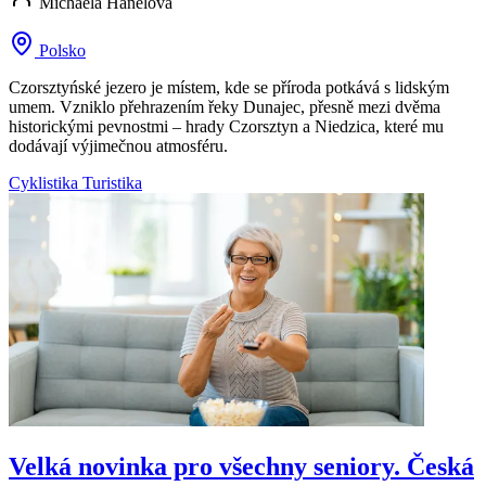
Michaela Hanelová
Polsko
Czorsztyńské jezero je místem, kde se příroda potkává s lidským
umem. Vzniklo přehrazením řeky Dunajec, přesně mezi dvěma
historickými pevnostmi – hrady Czorsztyn a Niedzica, které mu
dodávají výjimečnou atmosféru.
Cyklistika
Turistika
Velká novinka pro všechny seniory. Česká