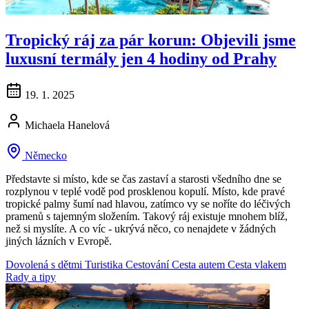
Tropický ráj za pár korun: Objevili jsme
luxusní termály jen 4 hodiny od Prahy
19. 1. 2025
Michaela Hanelová
Německo
Představte si místo, kde se čas zastaví a starosti všedního dne se
rozplynou v teplé vodě pod prosklenou kopulí. Místo, kde pravé
tropické palmy šumí nad hlavou, zatímco vy se noříte do léčivých
pramenů s tajemným složením. Takový ráj existuje mnohem blíž,
než si myslíte. A co víc - ukrývá něco, co nenajdete v žádných
jiných lázních v Evropě.
Dovolená s dětmi
Turistika
Cestování
Cesta autem
Cesta vlakem
Rady a tipy