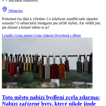
Michaela Hanelová
Německo
Podzimní čas láká k výletům. Co kdybyste zamířili naše západní
sousedy? O německém Stuttgartu jste určitě slyšeli. Ale věděli jste,
jak úžasné a krásné město to je?
Letadlo
Cesta autem
Cesta vlakem
Dovolená s dětmi
Toto město nabízí bydlení zcela zdarma:
Nabízí zařízené byty, které nikde jinde