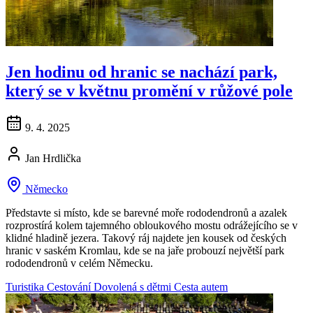
Jen hodinu od hranic se nachází park,
který se v květnu promění v růžové pole
9. 4. 2025
Jan Hrdlička
Německo
Představte si místo, kde se barevné moře rododendronů a azalek
rozprostírá kolem tajemného obloukového mostu odrážejícího se v
klidné hladině jezera. Takový ráj najdete jen kousek od českých
hranic v saském Kromlau, kde se na jaře probouzí největší park
rododendronů v celém Německu.
Turistika
Cestování
Dovolená s dětmi
Cesta autem