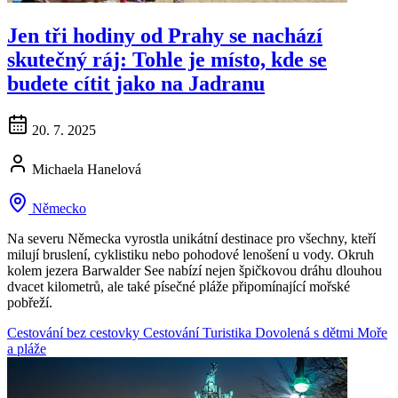
Jen tři hodiny od Prahy se nachází
skutečný ráj: Tohle je místo, kde se
budete cítit jako na Jadranu
20. 7. 2025
Michaela Hanelová
Německo
Na severu Německa vyrostla unikátní destinace pro všechny, kteří
milují bruslení, cyklistiku nebo pohodové lenošení u vody. Okruh
kolem jezera Barwalder See nabízí nejen špičkovou dráhu dlouhou
dvacet kilometrů, ale také písečné pláže připomínající mořské
pobřeží.
Cestování bez cestovky
Cestování
Turistika
Dovolená s dětmi
Moře
a pláže