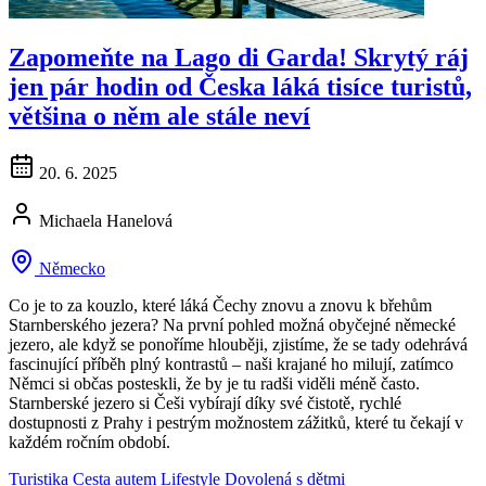
Zapomeňte na Lago di Garda! Skrytý ráj
jen pár hodin od Česka láká tisíce turistů,
většina o něm ale stále neví
20. 6. 2025
Michaela Hanelová
Německo
Co je to za kouzlo, které láká Čechy znovu a znovu k břehům
Starnberského jezera? Na první pohled možná obyčejné německé
jezero, ale když se ponoříme hlouběji, zjistíme, že se tady odehrává
fascinující příběh plný kontrastů – naši krajané ho milují, zatímco
Němci si občas posteskli, že by je tu radši viděli méně často.
Starnberské jezero si Češi vybírají díky své čistotě, rychlé
dostupnosti z Prahy i pestrým možnostem zážitků, které tu čekají v
každém ročním období.
Turistika
Cesta autem
Lifestyle
Dovolená s dětmi