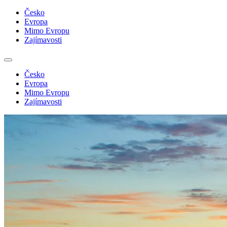
Česko
Evropa
Mimo Evropu
Zajímavosti
Česko
Evropa
Mimo Evropu
Zajímavosti