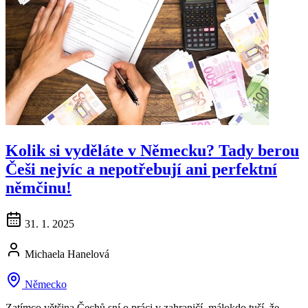
Kolik si vyděláte v Německu? Tady berou
Češi nejvíc a nepotřebují ani perfektní
němčinu!
31. 1. 2025
Michaela Hanelová
Německo
Zatímco většina Čechů sní o práci v zahraničí, málokdo tuší, že