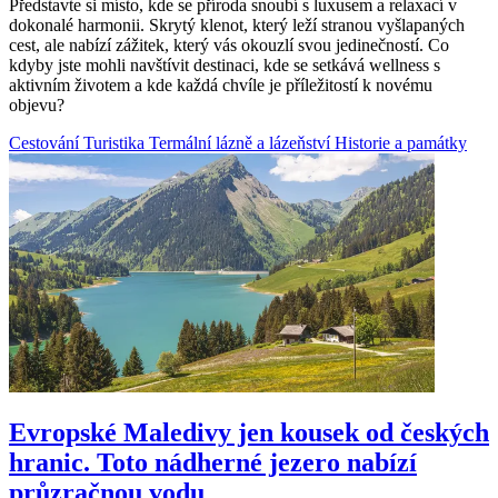
Představte si místo, kde se příroda snoubí s luxusem a relaxací v
dokonalé harmonii. Skrytý klenot, který leží stranou vyšlapaných
cest, ale nabízí zážitek, který vás okouzlí svou jedinečností. Co
kdyby jste mohli navštívit destinaci, kde se setkává wellness s
aktivním životem a kde každá chvíle je příležitostí k novému
objevu?
Cestování
Turistika
Termální lázně a lázeňství
Historie a památky
Evropské Maledivy jen kousek od českých
hranic. Toto nádherné jezero nabízí
průzračnou vodu