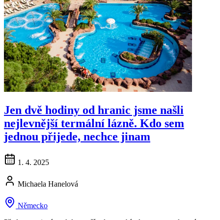
Jen dvě hodiny od hranic jsme našli
nejlevnější termální lázně. Kdo sem
jednou přijede, nechce jinam
1. 4. 2025
Michaela Hanelová
Německo