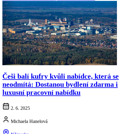
Češi balí kufry kvůli nabídce, která se
neodmítá: Dostanou bydlení zdarma i
luxusní pracovní nabídku
2. 6. 2025
Michaela Hanelová