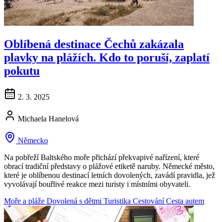
Oblíbená destinace Čechů zakázala
plavky na plážích. Kdo to poruší, zaplatí
pokutu
2. 3. 2025
Michaela Hanelová
Německo
Na pobřeží Baltského moře přichází překvapivé nařízení, které
obrací tradiční představy o plážové etiketě naruby. Německé město,
které je oblíbenou destinací letních dovolených, zavádí pravidla, jež
vyvolávají bouřlivé reakce mezi turisty i místními obyvateli.
Moře a pláže
Dovolená s dětmi
Turistika
Cestování
Cesta autem