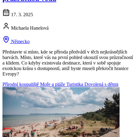
17. 3. 2025
Michaela Hanelová
Německo
Představte si místo, kde se příroda předvádí v těch nejkrásnějších
barvách. Místo, které vás na první pohled okouzlí svou průzračností
a klidem. Co kdyby existovala destinace, která v sobě spojuje
exotickou krásu s dostupností, aniž byste museli překročit hranice
Evropy?
Přírodní koupaliště
Moře a pláže
Turistika
Dovolená s dětmi