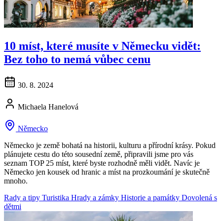
10 míst, které musíte v Německu vidět:
Bez toho to nemá vůbec cenu
30. 8. 2024
Michaela Hanelová
Německo
Německo je země bohatá na historii, kulturu a přírodní krásy. Pokud
plánujete cestu do této sousední země, připravili jsme pro vás
seznam TOP 25 míst, které byste rozhodně měli vidět. Navíc je
Německo jen kousek od hranic a míst na prozkoumání je skutečně
mnoho.
Rady a tipy
Turistika
Hrady a zámky
Historie a památky
Dovolená s
dětmi