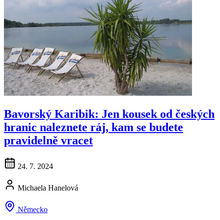
Bavorský Karibik: Jen kousek od českých
hranic naleznete ráj, kam se budete
pravidelně vracet
24. 7. 2024
Michaela Hanelová
Německo