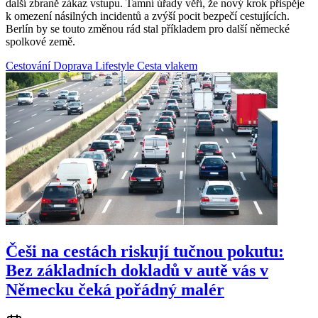
další zbraně zákaz vstupu. Tamní úřady věří, že nový krok přispěje
k omezení násilných incidentů a zvýší pocit bezpečí cestujících.
Berlín by se touto změnou rád stal příkladem pro další německé
spolkové země.
Cestování
Doprava
Lifestyle
Cesta vlakem
Češi na cestách riskují tučnou pokutu:
Bez základních dokladů v autě vás v
Německu čeká pořádný malér