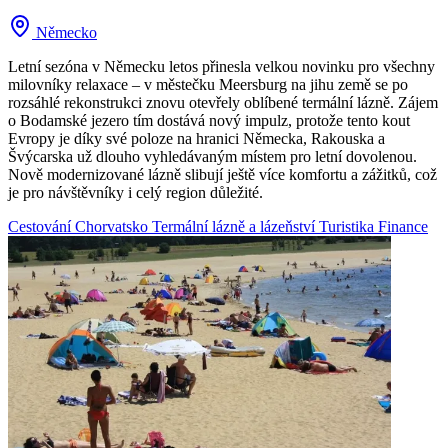
Německo
Letní sezóna v Německu letos přinesla velkou novinku pro všechny
milovníky relaxace – v městečku Meersburg na jihu země se po
rozsáhlé rekonstrukci znovu otevřely oblíbené termální lázně. Zájem
o Bodamské jezero tím dostává nový impulz, protože tento kout
Evropy je díky své poloze na hranici Německa, Rakouska a
Švýcarska už dlouho vyhledávaným místem pro letní dovolenou.
Nově modernizované lázně slibují ještě více komfortu a zážitků, což
je pro návštěvníky i celý region důležité.
Cestování
Chorvatsko
Termální lázně a lázeňství
Turistika
Finance