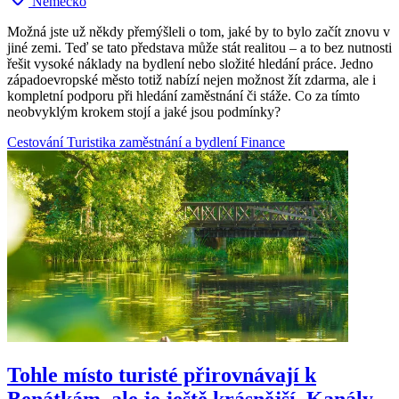
Německo
Možná jste už někdy přemýšleli o tom, jaké by to bylo začít znovu v
jiné zemi. Teď se tato představa může stát realitou – a to bez nutnosti
řešit vysoké náklady na bydlení nebo složité hledání práce. Jedno
západoevropské město totiž nabízí nejen možnost žít zdarma, ale i
kompletní podporu při hledání zaměstnání či stáže. Co za tímto
neobvyklým krokem stojí a jaké jsou podmínky?
Cestování
Turistika
zaměstnání a bydlení
Finance
Tohle místo turisté přirovnávají k