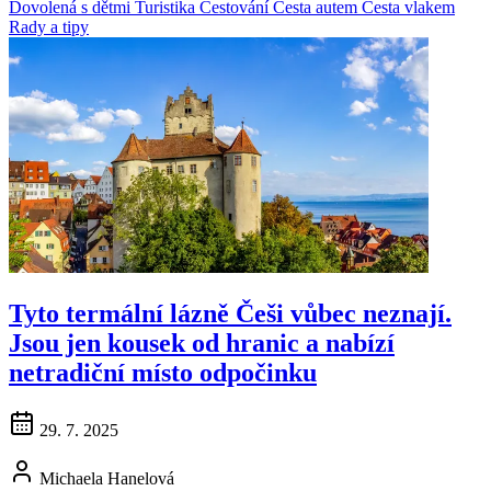
Dovolená s dětmi
Turistika
Cestování
Cesta autem
Cesta vlakem
Rady a tipy
Tyto termální lázně Češi vůbec neznají.
Jsou jen kousek od hranic a nabízí
netradiční místo odpočinku
29. 7. 2025
Michaela Hanelová