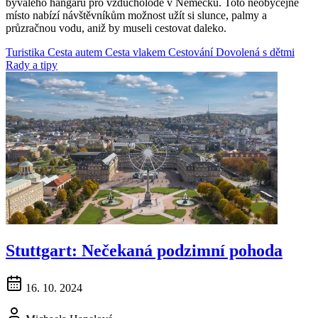
bývalého hangáru pro vzducholodě v Německu. Toto neobyčejné
místo nabízí návštěvníkům možnost užít si slunce, palmy a
průzračnou vodu, aniž by museli cestovat daleko.
Turistika
Cesta autem
Cesta vlakem
Cestování
Dovolená s dětmi
Rady a tipy
Stuttgart: Nečekaná podzimní pohoda
16. 10. 2024