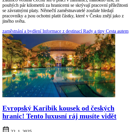
pouhých pár kilometrů za hranicemi se skrývají pracovní příležitosti
se závratnými platy. Němečtí zaměstnavatelé zoufale hledají
pracovníky a jsou ochotni platit částky, které v Česku znějí jako z
jiného světa.
zaměstnání a bydlení
Informace z destinací
Rady a tipy
Cesta autem
Evropský Karibik kousek od českých
hranic! Tento luxusní ráj musíte vidět
22. 1. 2025