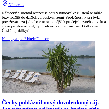
Německo
Německý diskontní řetězec se ocitl v hluboké krizi, která se může
brzy rozšířit do dalších evropských zemí. Společnost, která byla
považována za jednoho z nejstabilnějších prodejců levného textilu a
zboží pro domácnost, nyní čelí radikálním změnám. Dotkne se to i
České republiky?
Nákupy a spotřebitelé
Finance
Čechy pobláznil nový dovolenkový ráj.
Jen pár minut od hranic se budete cítit