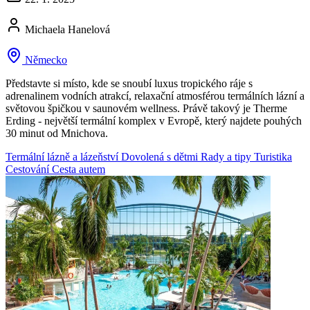
Michaela Hanelová
Německo
Představte si místo, kde se snoubí luxus tropického ráje s
adrenalinem vodních atrakcí, relaxační atmosférou termálních lázní a
světovou špičkou v saunovém wellness. Právě takový je Therme
Erding - největší termální komplex v Evropě, který najdete pouhých
30 minut od Mnichova.
Termální lázně a lázeňství
Dovolená s dětmi
Rady a tipy
Turistika
Cestování
Cesta autem