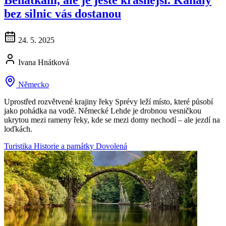
Benátkám, ale je ještě krásnější. Kanály
bez silnic vás dostanou
24. 5. 2025
Ivana Hnátková
Německo
Uprostřed rozvětvené krajiny řeky Sprévy leží místo, které působí
jako pohádka na vodě. Německé Lehde je drobnou vesničkou
ukrytou mezi rameny řeky, kde se mezi domy nechodí – ale jezdí na
loďkách.
Turistika
Historie a památky
Dovolená