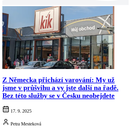
Z Německa přichází varování: My už
jsme v průšvihu a vy jste další na řadě.
Bez této služby se v Česku neobejdete
17. 9. 2025
Petra Mesteková