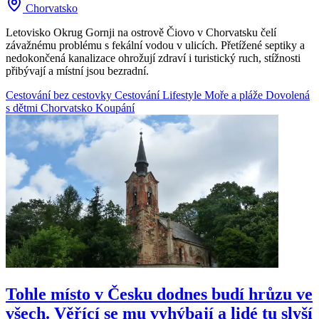
Chorvatsko
Letovisko Okrug Gornji na ostrově Čiovo v Chorvatsku čelí
závažnému problému s fekální vodou v ulicích. Přetížené septiky a
nedokončená kanalizace ohrožují zdraví i turistický ruch, stížnosti
přibývají a místní jsou bezradní.
Cestování bez cestovky
Cestování
Lifestyle
Moře a pláže
Dovolená
s dětmi
Chorvatsko
Koupání
Tohle místo v Česku dodnes budí hrůzu ve
všech. Věřící se mu vyhýbají a lidé tu slyší