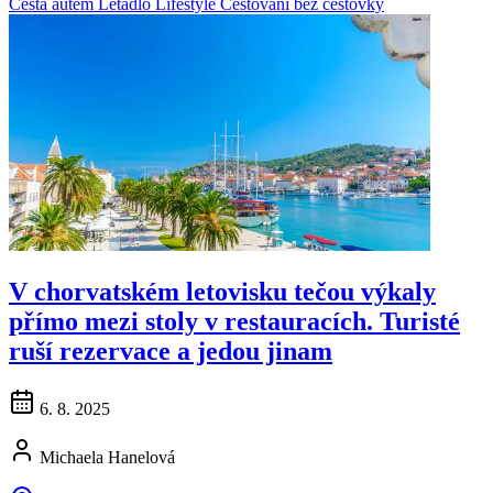
Cesta autem
Letadlo
Lifestyle
Cestování bez cestovky
V chorvatském letovisku tečou výkaly
přímo mezi stoly v restauracích. Turisté
ruší rezervace a jedou jinam
6. 8. 2025
Michaela Hanelová