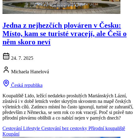
Jedna z nejhezčích plováren v Česku:
Místo, kam se turisté vracejí, ale Češi o
něm skoro neví
24. 7. 2025
Michaela Hanelová
Česká republika
Koupaliště Lido, ležící nedaleko proslulých Mariánských Lázní,
zůstává i v době letních veder skrytým skvostem na mapě českých
výletních cílů. Zatímco místní ho často ignorují, turisté ze zahraničí,
především z Německa, se sem rok co rok vracejí. Proč si právě tuto
přírodní plovárnu oblíbili a co nabízí nejen v parných dnech?
Cestování
Lifestyle
Cestování bez cestovky
Přírodní koupaliště
Koupání