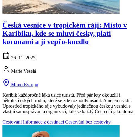
Česká vesnice v tropickém ráji: Místo v
Karibiku, kde se mluví česky, platí
korunami a jí vepřo-knedlo
26. 11. 2025
Marie Veselá
Mimo Evropu
Karibik každoročně láká tisíce turistů. Před pár lety okouzlil i
několik českých rodin, které se zde rozhodly usadit. A nejen usadit.
Uprostřed tropického ráje vybudovaly jedinečnou českou vesnici s
vlastní samosprávou a organizací, kde se každý Čech cítí jako doma.
Cestování
Informace z destinací
Cestování bez cestovky