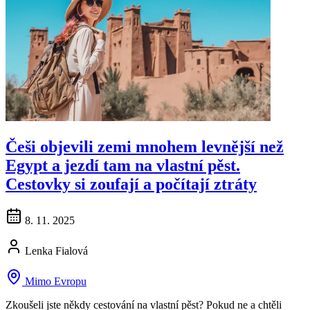
Češi objevili zemi mnohem levnější než
Egypt a jezdí tam na vlastní pěst.
Cestovky si zoufají a počítají ztráty
8. 11. 2025
Lenka Fialová
Mimo Evropu
Zkoušeli jste někdy cestování na vlastní pěst? Pokud ne a chtěli