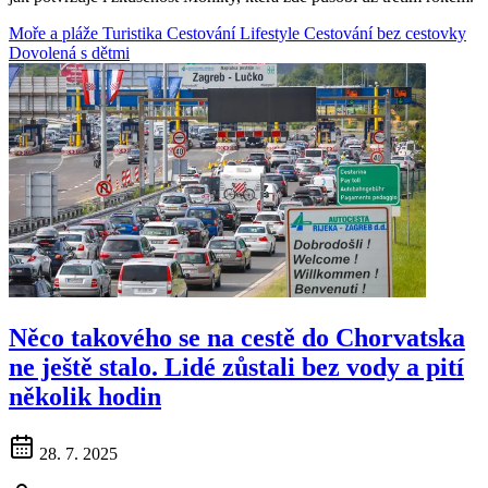
Moře a pláže
Turistika
Cestování
Lifestyle
Cestování bez cestovky
Dovolená s dětmi
Něco takového se na cestě do Chorvatska
ne ještě stalo. Lidé zůstali bez vody a pití
několik hodin
28. 7. 2025