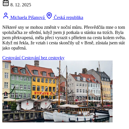
8. 12. 2025
Michaela Pišanová
Česká republika
Některé sny se mohou změnit v noční můru. Přesvědčila mne o tom
spolužačka ze střední, když jsem ji potkala u stánku na trzích. Byla
jsem překvapená, měla přeci vyrazit s přítelem na cestu kolem světa.
Když mi řekla, že vztah i cesta skončily už v Brně, zůstala jsem stát
jako opařená.
Cestování
Cestování bez cestovky