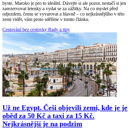
byste, Maroko je pro to ideální. Dávejte si ale pozor, nestačí si jen
zarezervovat letenky a vydat se za zážitky. Na co myslet před
odjezdem, čemu se vyvarovat a hlavně – co nejkrásnějšího v této
zemi vidět, vám proto sdělíme v tomto článku.
Cestování bez cestovky
Rady a tipy
Už ne Egypt. Češi objevili zemi, kde je je
oběd za 50 Kč a taxi za 15 Kč.
Nejkrásnější je na podzim