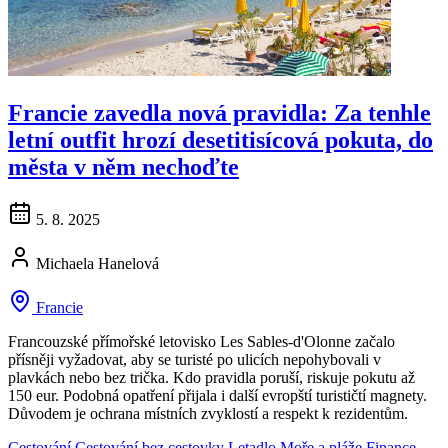
Francie zavedla nová pravidla: Za tenhle
letní outfit hrozí desetitisícová pokuta, do
města v něm nechoďte
5. 8. 2025
Michaela Hanelová
Francie
Francouzské přímořské letovisko Les Sables-d'Olonne začalo
přísněji vyžadovat, aby se turisté po ulicích nepohybovali v
plavkách nebo bez trička. Kdo pravidla poruší, riskuje pokutu až
150 eur. Podobná opatření přijala i další evropští turističtí magnety.
Důvodem je ochrana místních zvyklostí a respekt k rezidentům.
Cestování
Cestování bez cestovky
Letadlo
Moře a pláže
Finance