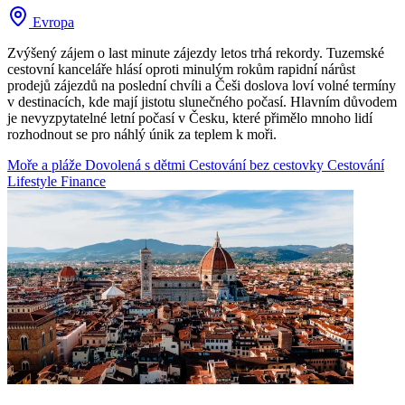
Evropa
Zvýšený zájem o last minute zájezdy letos trhá rekordy. Tuzemské
cestovní kanceláře hlásí oproti minulým rokům rapidní nárůst
prodejů zájezdů na poslední chvíli a Češi doslova loví volné termíny
v destinacích, kde mají jistotu slunečného počasí. Hlavním důvodem
je nevyzpytatelné letní počasí v Česku, které přimělo mnoho lidí
rozhodnout se pro náhlý únik za teplem k moři.
Moře a pláže
Dovolená s dětmi
Cestování bez cestovky
Cestování
Lifestyle
Finance