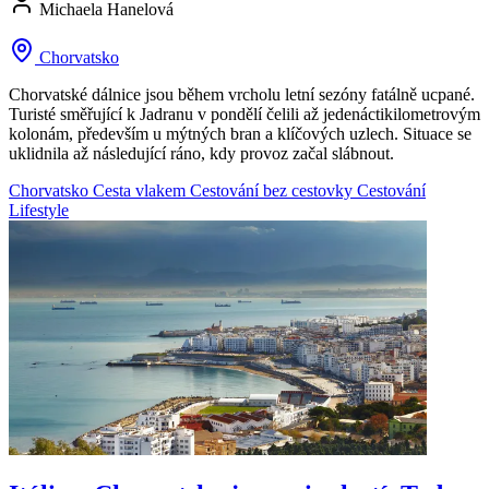
Michaela Hanelová
Chorvatsko
Chorvatské dálnice jsou během vrcholu letní sezóny fatálně ucpané.
Turisté směřující k Jadranu v pondělí čelili až jedenáctikilometrovým
kolonám, především u mýtných bran a klíčových uzlech. Situace se
uklidnila až následující ráno, kdy provoz začal slábnout.
Chorvatsko
Cesta vlakem
Cestování bez cestovky
Cestování
Lifestyle