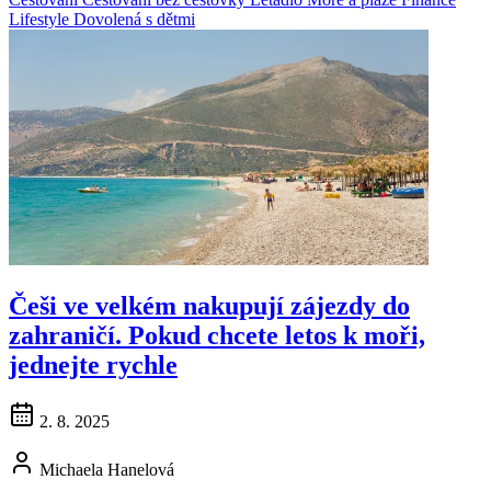
Lifestyle
Dovolená s dětmi
Češi ve velkém nakupují zájezdy do
zahraničí. Pokud chcete letos k moři,
jednejte rychle
2. 8. 2025
Michaela Hanelová