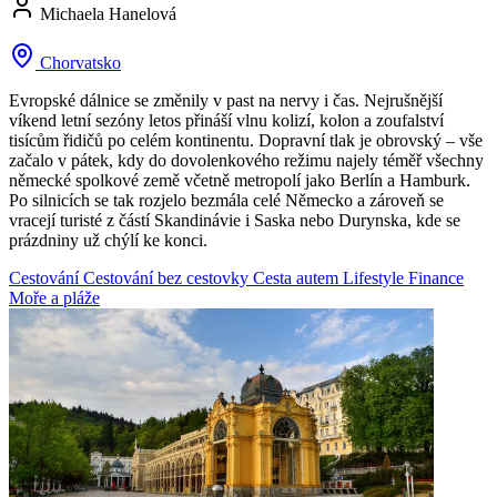
Michaela Hanelová
Chorvatsko
Evropské dálnice se změnily v past na nervy i čas. Nejrušnější
víkend letní sezóny letos přináší vlnu kolizí, kolon a zoufalství
tisícům řidičů po celém kontinentu. Dopravní tlak je obrovský – vše
začalo v pátek, kdy do dovolenkového režimu najely téměř všechny
německé spolkové země včetně metropolí jako Berlín a Hamburk.
Po silnicích se tak rozjelo bezmála celé Německo a zároveň se
vracejí turisté z částí Skandinávie i Saska nebo Durynska, kde se
prázdniny už chýlí ke konci.
Cestování
Cestování bez cestovky
Cesta autem
Lifestyle
Finance
Moře a pláže