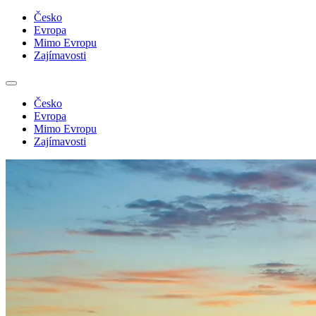
Česko
Evropa
Mimo Evropu
Zajímavosti
Česko
Evropa
Mimo Evropu
Zajímavosti