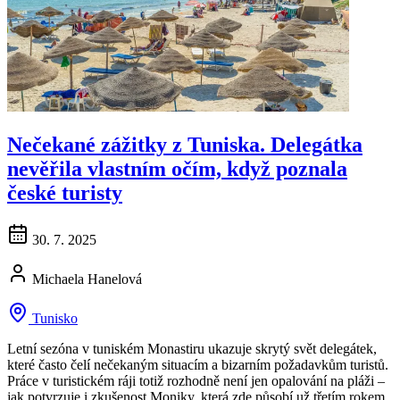
Nečekané zážitky z Tuniska. Delegátka
nevěřila vlastním očím, když poznala
české turisty
30. 7. 2025
Michaela Hanelová
Tunisko
Letní sezóna v tuniském Monastiru ukazuje skrytý svět delegátek,
které často čelí nečekaným situacím a bizarním požadavkům turistů.
Práce v turistickém ráji totiž rozhodně není jen opalování na pláži –
jak potvrzuje i zkušenost Moniky, která zde působí už třetím rokem.