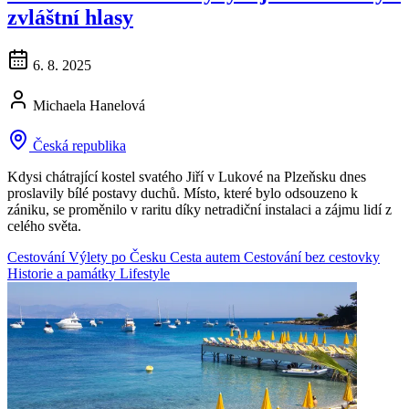
zvláštní hlasy
6. 8. 2025
Michaela Hanelová
Česká republika
Kdysi chátrající kostel svatého Jiří v Lukové na Plzeňsku dnes
proslavily bílé postavy duchů. Místo, které bylo odsouzeno k
zániku, se proměnilo v raritu díky netradiční instalaci a zájmu lidí z
celého světa.
Cestování
Výlety po Česku
Cesta autem
Cestování bez cestovky
Historie a památky
Lifestyle