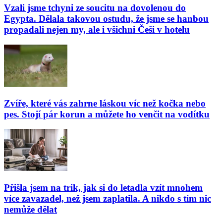
Vzali jsme tchyni ze soucitu na dovolenou do
Egypta. Dělala takovou ostudu, že jsme se hanbou
propadali nejen my, ale i všichni Češi v hotelu
Zvíře, které vás zahrne láskou víc než kočka nebo
pes. Stojí pár korun a můžete ho venčit na vodítku
Přišla jsem na trik, jak si do letadla vzít mnohem
více zavazadel, než jsem zaplatila. A nikdo s tím nic
nemůže dělat