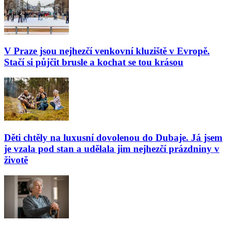
V Praze jsou nejhezčí venkovní kluziště v Evropě.
Stačí si půjčit brusle a kochat se tou krásou
Děti chtěly na luxusní dovolenou do Dubaje. Já jsem
je vzala pod stan a udělala jim nejhezčí prázdniny v
životě