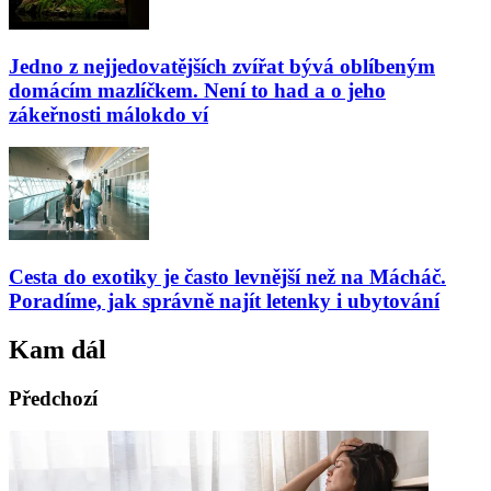
Jedno z nejjedovatějších zvířat bývá oblíbeným
domácím mazlíčkem. Není to had a o jeho
zákeřnosti málokdo ví
Cesta do exotiky je často levnější než na Mácháč.
Poradíme, jak správně najít letenky i ubytování
Kam dál
Předchozí