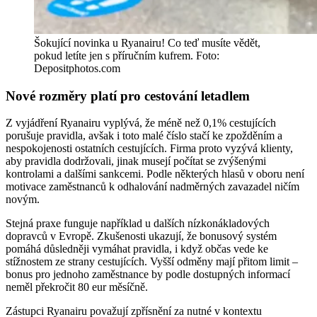
Šokující novinka u Ryanairu! Co teď musíte vědět,
pokud letíte jen s příručním kufrem. Foto:
Depositphotos.com
Nové rozměry platí pro cestování letadlem
Z vyjádření Ryanairu vyplývá, že méně než 0,1% cestujících
porušuje pravidla, avšak i toto malé číslo stačí ke zpožděním a
nespokojenosti ostatních cestujících. Firma proto vyzývá klienty,
aby pravidla dodržovali, jinak musejí počítat se zvýšenými
kontrolami a dalšími sankcemi. Podle některých hlasů v oboru není
motivace zaměstnanců k odhalování nadměrných zavazadel ničím
novým.
Stejná praxe funguje například u dalších nízkonákladových
dopravců v Evropě. Zkušenosti ukazují, že bonusový systém
pomáhá důsledněji vymáhat pravidla, i když občas vede ke
stížnostem ze strany cestujících. Vyšší odměny mají přitom limit –
bonus pro jednoho zaměstnance by podle dostupných informací
neměl překročit 80 eur měsíčně.
Zástupci Ryanairu považují zpřísnění za nutné v kontextu