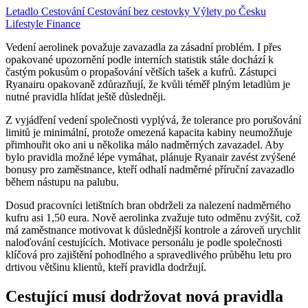
Letadlo
Cestování
Cestování bez cestovky
Výlety po Česku
Lifestyle
Finance
Vedení aerolinek považuje zavazadla za zásadní problém. I přes
opakované upozornění podle interních statistik stále dochází k
častým pokusům o propašování větších tašek a kufrů. Zástupci
Ryanairu opakovaně zdůrazňují, že kvůli téměř plným letadlům je
nutné pravidla hlídat ještě důsledněji.
Z vyjádření vedení společnosti vyplývá, že tolerance pro porušování
limitů je minimální, protože omezená kapacita kabiny neumožňuje
přimhouřit oko ani u několika málo nadměrných zavazadel. Aby
bylo pravidla možné lépe vymáhat, plánuje Ryanair zavést zvýšené
bonusy pro zaměstnance, kteří odhalí nadměrné příruční zavazadlo
během nástupu na palubu.
Dosud pracovníci letištních bran obdrželi za nalezení nadměrného
kufru asi 1,50 eura. Nově aerolinka zvažuje tuto odměnu zvýšit, což
má zaměstnance motivovat k důslednější kontrole a zároveň urychlit
naloďování cestujících. Motivace personálu je podle společnosti
klíčová pro zajištění pohodlného a spravedlivého průběhu letu pro
drtivou většinu klientů, kteří pravidla dodržují.
Cestující musí dodržovat nová pravidla