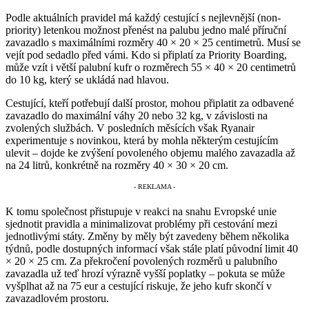
Podle aktuálních pravidel má každý cestující s nejlevnější (non-
priority) letenkou možnost přenést na palubu jedno malé příruční
zavazadlo s maximálními rozměry 40 × 20 × 25 centimetrů. Musí se
vejít pod sedadlo před vámi. Kdo si připlatí za Priority Boarding,
může vzít i větší palubní kufr o rozměrech 55 × 40 × 20 centimetrů
do 10 kg, který se ukládá nad hlavou.
Cestující, kteří potřebují další prostor, mohou připlatit za odbavené
zavazadlo do maximální váhy 20 nebo 32 kg, v závislosti na
zvolených službách. V posledních měsících však Ryanair
experimentuje s novinkou, která by mohla některým cestujícím
ulevit – dojde ke zvýšení povoleného objemu malého zavazadla až
na 24 litrů, konkrétně na rozměry 40 × 30 × 20 cm.
K tomu společnost přistupuje v reakci na snahu Evropské unie
sjednotit pravidla a minimalizovat problémy při cestování mezi
jednotlivými státy. Změny by měly být zavedeny během několika
týdnů, podle dostupných informací však stále platí původní limit 40
× 20 × 25 cm. Za překročení povolených rozměrů u palubního
zavazadla už teď hrozí výrazně vyšší poplatky – pokuta se může
vyšplhat až na 75 eur a cestující riskuje, že jeho kufr skončí v
zavazadlovém prostoru.