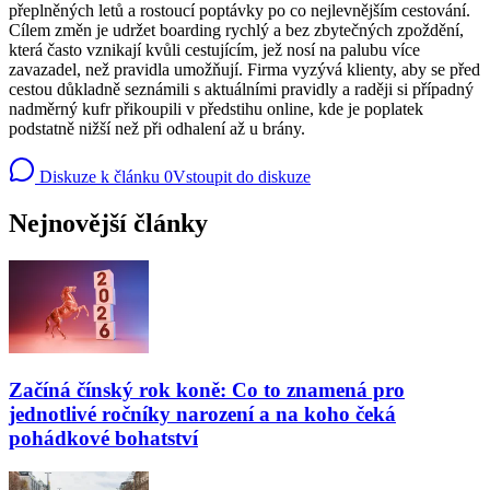
přeplněných letů a rostoucí poptávky po co nejlevnějším cestování.
Cílem změn je udržet boarding rychlý a bez zbytečných zpoždění,
která často vznikají kvůli cestujícím, jež nosí na palubu více
zavazadel, než pravidla umožňují. Firma vyzývá klienty, aby se před
cestou důkladně seznámili s aktuálními pravidly a raději si případný
nadměrný kufr přikoupili v předstihu online, kde je poplatek
podstatně nižší než při odhalení až u brány.
Diskuze k článku
0
Vstoupit do diskuze
Nejnovější články
Začíná čínský rok koně: Co to znamená pro
jednotlivé ročníky narození a na koho čeká
pohádkové bohatství