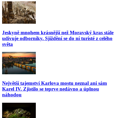
Jeskyně mnohem krásnější než Moravský kras stále
udivuje odborníky. Sjíždění se do ní turisté z celého
světa
Největší tajemství Karlova mostu neznal ani sám
Karel IV. Zjistilo se teprve nedávno a úplnou
náhodou