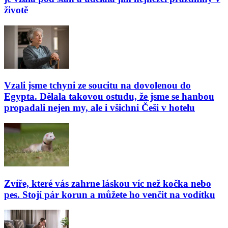
životě
Vzali jsme tchyni ze soucitu na dovolenou do
Egypta. Dělala takovou ostudu, že jsme se hanbou
propadali nejen my, ale i všichni Češi v hotelu
Zvíře, které vás zahrne láskou víc než kočka nebo
pes. Stojí pár korun a můžete ho venčit na vodítku