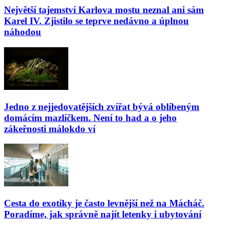
Největší tajemství Karlova mostu neznal ani sám
Karel IV. Zjistilo se teprve nedávno a úplnou
náhodou
Jedno z nejjedovatějších zvířat bývá oblíbeným
domácím mazlíčkem. Není to had a o jeho
zákeřnosti málokdo ví
Cesta do exotiky je často levnější než na Mácháč.
Poradíme, jak správně najít letenky i ubytování