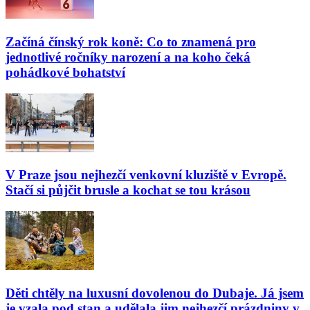
Začíná čínský rok koně: Co to znamená pro
jednotlivé ročníky narození a na koho čeká
pohádkové bohatství
V Praze jsou nejhezčí venkovní kluziště v Evropě.
Stačí si půjčit brusle a kochat se tou krásou
Děti chtěly na luxusní dovolenou do Dubaje. Já jsem
je vzala pod stan a udělala jim nejhezčí prázdniny v