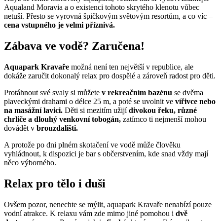
Aqualand Moravia a o existenci tohoto skrytého klenotu vůbec
netuší. Přesto se vyrovná špičkovým světovým resortům, a co víc –
cena vstupného je velmi příznivá.
Zábava ve vodě? Zaručena!
Aquapark Kravaře
možná není ten největší v republice, ale
dokáže zaručit dokonalý relax pro dospělé a zároveň radost pro děti.
Protáhnout své svaly si můžete
v rekreačním bazénu
se dvěma
plaveckými drahami o délce 25 m, a poté se uvolnit ve
vířivce nebo
na masážní lavici.
Děti si mezitím užijí
divokou řeku, různé
chrliče a dlouhý venkovní tobogán,
zatímco ti nejmenší mohou
dovádět v
brouzdališti.
A protože po dni plném skotačení ve vodě může člověku
vyhládnout, k dispozici je bar s občerstvením, kde snad vždy mají
něco výborného.
Relax pro tělo i duši
Ovšem pozor, nenechte se mýlit, aquapark Kravaře nenabízí pouze
vodní atrakce. K relaxu vám zde mimo jiné pomohou i
dvě