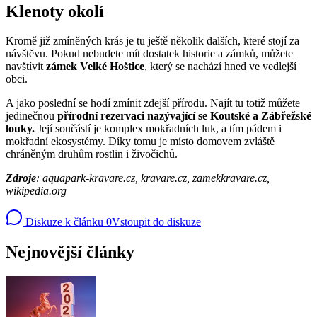
Klenoty okolí
Kromě již zmíněných krás je tu ještě několik dalších, které stojí za
návštěvu. Pokud nebudete mít dostatek historie a zámků, můžete
navštívit
zámek Velké Hoštice
, který se nachází hned ve vedlejší
obci.
A jako poslední se hodí zmínit zdejší přírodu. Najít tu totiž můžete
jedinečnou
přírodní rezervaci nazývající se Koutské a Zábřežské
louky.
Její součástí je komplex mokřadních luk, a tím pádem i
mokřadní ekosystémy. Díky tomu je místo domovem zvláště
chráněným druhům rostlin i živočichů.
Zdroje
: aquapark-kravare.cz, kravare.cz, zamekkravare.cz,
wikipedia.org
Diskuze k článku
0
Vstoupit do diskuze
Nejnovější články