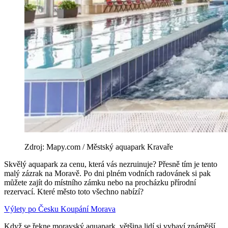
Zdroj: Mapy.com / Městský aquapark Kravaře
Skvělý aquapark za cenu, která vás nezruinuje? Přesně tím je tento
malý zázrak na Moravě. Po dni plném vodních radovánek si pak
můžete zajít do místního zámku nebo na procházku přírodní
rezervací. Které město toto všechno nabízí?
Výlety po Česku
Koupání
Morava
Když se řekne moravský aquapark, většina lidí si vybaví známější