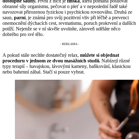
dostupné sauny.
První z nich je
finská
, která pomáhá posilovat
obranné síly organismu, pečovat o pleť a v neposlední řadě také
navozovat přirozenou fyzickou i psychickou rovnováhu. Druhá ze
saun,
parní
, je známá pro svůj pozitivní vliv při léčbě a prevenci
onemocnění dýchacích cest, revmatismu, poruch prokrvení a dalších
potíží. Nejenže se v ní skvěle uvolníte, zároveň uděláte něco
dobrého pro své tělo.
A pokud stále necítíte dostatečný relax,
můžete si objednat
proceduru v jednom ze dvou masážních studií.
Nabízejí různé
typy terapií – havajskou, lávovými kameny, baňkování, klasickou
nebo bahenní zábal. Stačí si pouze vybrat.