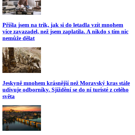
Přišla jsem na trik, jak si do letadla vzít mnohem
více zavazadel, než jsem zaplatila. A nikdo s tím nic
nemůže dělat
Jeskyně mnohem krásnější než Moravský kras stále
udivuje odborníky. Sjíždění se do ní turisté z celého
světa