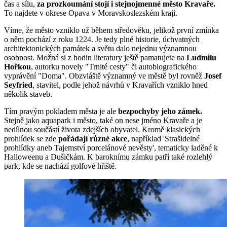
čas a sílu,
za prozkoumání stojí i stejnojmenné město Kravaře.
To najdete v okrese Opava v Moravskoslezském kraji.
Víme, že město vzniklo už během středověku, jelikož první zmínka
o něm pochází z roku 1224. Je tedy plné historie, úchvatných
architektonických památek a světu dalo nejednu významnou
osobnost. Možná si z hodin literatury ještě pamatujete na
Ludmilu
Hořkou
, autorku novely "Trnité cesty" či autobiografického
vyprávění "Doma". Obzvláště významný ve městě byl rovněž
Josef
Seyfried
, stavitel, podle jehož návrhů v Kravařích vzniklo hned
několik staveb.
Tím pravým pokladem města je ale
bezpochyby jeho zámek.
Stejně jako aquapark i město, také on nese jméno Kravaře a je
nedílnou součástí života zdejších obyvatel. Kromě klasických
prohlídek se zde
pořádají různé akce
, například 'Strašidelné
prohlídky aneb Tajemství porcelánové nevěsty', tematicky laděné k
Halloweenu a Dušičkám. K baroknímu zámku patří také rozlehlý
park, kde se nachází golfové hřiště.