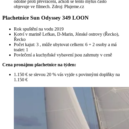
odolné proti převrácení, ačkoli se tento mýtus často
objevuje ve filmech. Zdroj: Plujeme.cz
Plachetnice Sun Odyssey 349 LOON
Rok spuštění na vodu 2019
Kotví v marině Lefkas, D-Marin, Jónské ostrovy (Řecko),
Řecko
Počet kajut: 3 , může ubytovat celkem: 6 + 2 osoby a má
toalet: 1
Povlečení a kuchyňské vybavení jsou zahrnuty v ceně
Cena pronájmu plachetnice na týden:
1.150 € se slevou 20 % vás vyjde s povinnými doplňky na
1.150 €