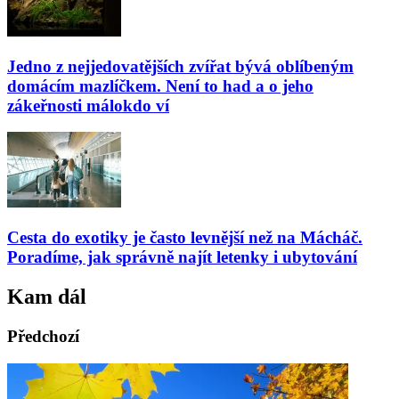
Jedno z nejjedovatějších zvířat bývá oblíbeným
domácím mazlíčkem. Není to had a o jeho
zákeřnosti málokdo ví
Cesta do exotiky je často levnější než na Mácháč.
Poradíme, jak správně najít letenky i ubytování
Kam dál
Předchozí