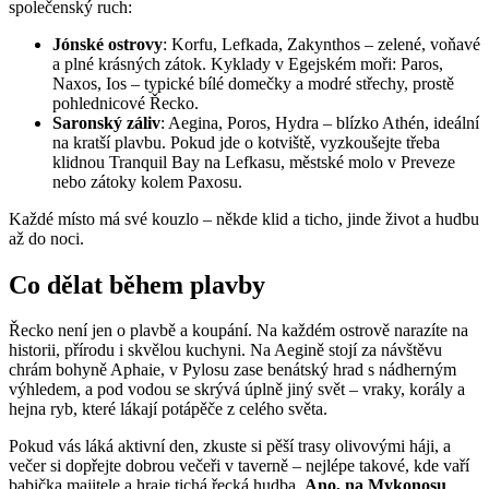
společenský ruch:
Jónské ostrovy
: Korfu, Lefkada, Zakynthos – zelené, voňavé
a plné krásných zátok. Kyklady v Egejském moři: Paros,
Naxos, Ios – typické bílé domečky a modré střechy, prostě
pohlednicové Řecko.
Saronský záliv
: Aegina, Poros, Hydra – blízko Athén, ideální
na kratší plavbu. Pokud jde o kotviště, vyzkoušejte třeba
klidnou Tranquil Bay na Lefkasu, městské molo v Preveze
nebo zátoky kolem Paxosu.
Každé místo má své kouzlo – někde klid a ticho, jinde život a hudbu
až do noci.
Co dělat během plavby
Řecko není jen o plavbě a koupání. Na každém ostrově narazíte na
historii, přírodu i skvělou kuchyni. Na Aegině stojí za návštěvu
chrám bohyně Aphaie, v Pylosu zase benátský hrad s nádherným
výhledem, a pod vodou se skrývá úplně jiný svět – vraky, korály a
hejna ryb, které lákají potápěče z celého světa.
Pokud vás láká aktivní den, zkuste si pěší trasy olivovými háji, a
večer si dopřejte dobrou večeři v taverně – nejlépe takové, kde vaří
babička majitele a hraje tichá řecká hudba.
Ano, na Mykonosu