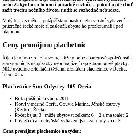
nebo Zakynthosu to umí i pořádně roztočit – pokud máte chuť
zažít trochu nočního života, nudit se rozhodně nebudete.
Malý tip: vezměte si potápěčskou masku nebo vlastní vybavení –
průzračné řecké moře si zaslouží, abyste ho prozkoumali i pod
hladinou.
Ceny pronájmu plachetnic
Říjen je mimo vrchol sezony, takže mnohé charterové společnosti a
soukromníci snižují sazby nebo nabízejí repositioningové plavby.
Níže uvádíme orientační týdenní pronájem plachetnice v Řecku,
říjen 2025.
Plachetnice Sun Odyssey 409 Oreia
Rok spuštění na vodu: 2011
Kotví v marině Corfu, Gouvia Marina, Jónské ostrovy
(Řecko), Řecko
Počet kajut: 3 , může ubytovat celkem: 6 + 2 a má toalet: 2
Povlečení a kuchyňské vybavení jsou zahrnuty v ceně
Cena pronájmu plachetnice na týden: