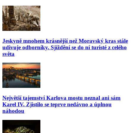
Jeskyně mnohem krásnější než Moravský kras stále
udivuje odborníky. Sjíždění se do ní turisté z celého
světa
Největší tajemství Karlova mostu neznal ani sám
Karel IV. Zjistilo se teprve nedávno a úplnou
náhodou