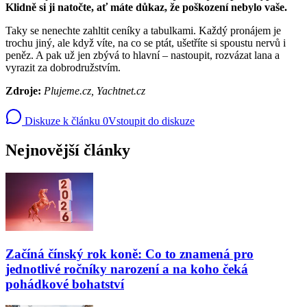
Klidně si ji natočte, ať máte důkaz, že poškození nebylo vaše.
Taky se nenechte zahltit ceníky a tabulkami. Každý pronájem je
trochu jiný, ale když víte, na co se ptát, ušetříte si spoustu nervů i
peněz. A pak už jen zbývá to hlavní – nastoupit, rozvázat lana a
vyrazit za dobrodružstvím.
Zdroje:
Plujeme.cz, Yachtnet.cz
Diskuze k článku
0
Vstoupit do diskuze
Nejnovější články
Začíná čínský rok koně: Co to znamená pro
jednotlivé ročníky narození a na koho čeká
pohádkové bohatství