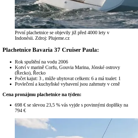
První plachetnice se objevily již před 4000 lety v
Indonésii. Zdroj: Plujeme.cz
Plachetnice Bavaria 37 Cruiser Paula:
Rok spuštění na vodu 2006
Kotví v marině Corfu, Gouvia Marina, Jónské ostrovy
(Řecko), Řecko
Počet kajut: 3 , může ubytovat celkem: 6 a má toalet: 1
Povlečení a kuchyňské vybavení jsou zahrnuty v ceně
Cena pronájmu plachetnice na týden:
698 € se slevou 23,5 % vás vyjde s povinnými doplňky na
794 €