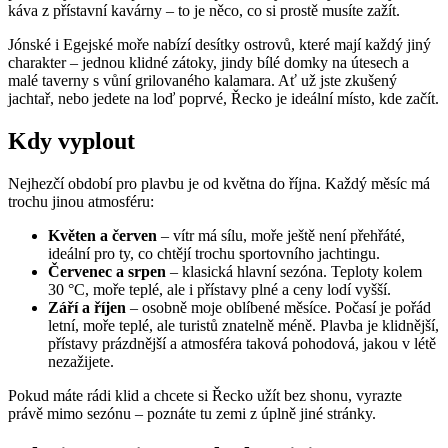
káva z přístavní kavárny – to je něco, co si prostě musíte zažít.
Jónské i Egejské moře nabízí desítky ostrovů, které mají každý jiný
charakter – jednou klidné zátoky, jindy bílé domky na útesech a
malé taverny s vůní grilovaného kalamara. Ať už jste zkušený
jachtař, nebo jedete na loď poprvé, Řecko je ideální místo, kde začít.
Kdy vyplout
Nejhezčí období pro plavbu je od května do října. Každý měsíc má
trochu jinou atmosféru:
Květen a červen
– vítr má sílu, moře ještě není přehřáté,
ideální pro ty, co chtějí trochu sportovního jachtingu.
Červenec a srpen
– klasická hlavní sezóna. Teploty kolem
30 °C, moře teplé, ale i přístavy plné a ceny lodí vyšší.
Září a říjen
– osobně moje oblíbené měsíce. Počasí je pořád
letní, moře teplé, ale turistů znatelně méně. Plavba je klidnější,
přístavy prázdnější a atmosféra taková pohodová, jakou v létě
nezažijete.
Pokud máte rádi klid a chcete si Řecko užít bez shonu, vyrazte
právě mimo sezónu – poznáte tu zemi z úplně jiné stránky.