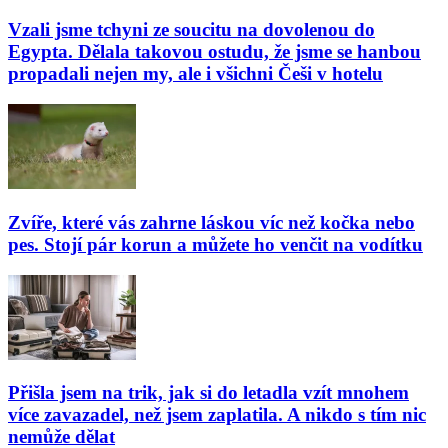
Vzali jsme tchyni ze soucitu na dovolenou do
Egypta. Dělala takovou ostudu, že jsme se hanbou
propadali nejen my, ale i všichni Češi v hotelu
Zvíře, které vás zahrne láskou víc než kočka nebo
pes. Stojí pár korun a můžete ho venčit na vodítku
Přišla jsem na trik, jak si do letadla vzít mnohem
více zavazadel, než jsem zaplatila. A nikdo s tím nic
nemůže dělat