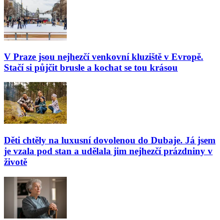
V Praze jsou nejhezčí venkovní kluziště v Evropě.
Stačí si půjčit brusle a kochat se tou krásou
Děti chtěly na luxusní dovolenou do Dubaje. Já jsem
je vzala pod stan a udělala jim nejhezčí prázdniny v
životě