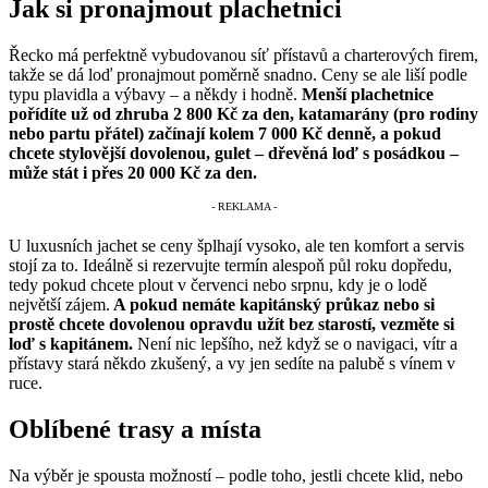
Jak si pronajmout plachetnici
Řecko má perfektně vybudovanou síť přístavů a charterových firem,
takže se dá loď pronajmout poměrně snadno. Ceny se ale liší podle
typu plavidla a výbavy – a někdy i hodně.
Menší plachetnice
pořídíte už od zhruba 2 800 Kč za den, katamarány (pro rodiny
nebo partu přátel) začínají kolem 7 000 Kč denně, a pokud
chcete stylovější dovolenou, gulet – dřevěná loď s posádkou –
může stát i přes 20 000 Kč za den.
U luxusních jachet se ceny šplhají vysoko, ale ten komfort a servis
stojí za to. Ideálně si rezervujte termín alespoň půl roku dopředu,
tedy pokud chcete plout v červenci nebo srpnu, kdy je o lodě
největší zájem.
A pokud nemáte kapitánský průkaz nebo si
prostě chcete dovolenou opravdu užít bez starostí, vezměte si
loď s kapitánem.
Není nic lepšího, než když se o navigaci, vítr a
přístavy stará někdo zkušený, a vy jen sedíte na palubě s vínem v
ruce.
Oblíbené trasy a místa
Na výběr je spousta možností – podle toho, jestli chcete klid, nebo