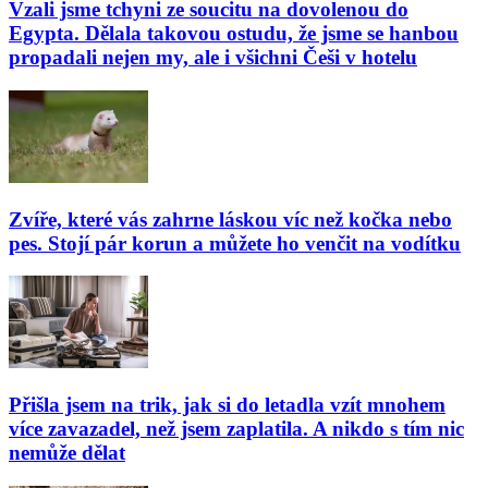
Vzali jsme tchyni ze soucitu na dovolenou do
Egypta. Dělala takovou ostudu, že jsme se hanbou
propadali nejen my, ale i všichni Češi v hotelu
Zvíře, které vás zahrne láskou víc než kočka nebo
pes. Stojí pár korun a můžete ho venčit na vodítku
Přišla jsem na trik, jak si do letadla vzít mnohem
více zavazadel, než jsem zaplatila. A nikdo s tím nic
nemůže dělat