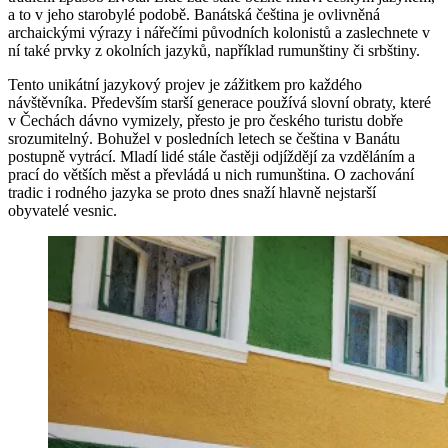
a to v jeho starobylé podobě. Banátská čeština je ovlivněná
archaickými výrazy i nářečími původních kolonistů a zaslechnete v
ní také prvky z okolních jazyků, například rumunštiny či srbštiny.
Tento unikátní jazykový projev je zážitkem pro každého
návštěvníka. Především starší generace používá slovní obraty, které
v Čechách dávno vymizely, přesto je pro českého turistu dobře
srozumitelný. Bohužel v posledních letech se čeština v Banátu
postupně vytrácí. Mladí lidé stále častěji odjíždějí za vzděláním a
prací do větších měst a převládá u nich rumunština. O zachování
tradic i rodného jazyka se proto dnes snaží hlavně nejstarší
obyvatelé vesnic.