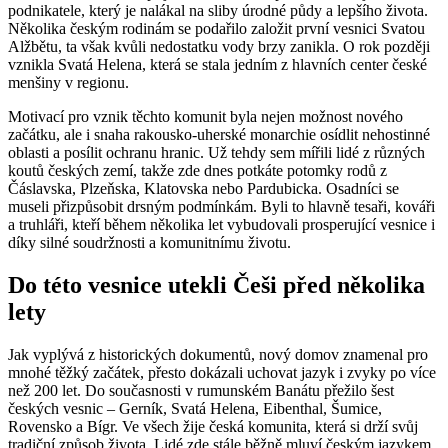
podnikatele, který je nalákal na sliby úrodné půdy a lepšího života.
Několika českým rodinám se podařilo založit první vesnici Svatou
Alžbětu, ta však kvůli nedostatku vody brzy zanikla. O rok později
vznikla Svatá Helena, která se stala jedním z hlavních center české
menšiny v regionu.
Motivací pro vznik těchto komunit byla nejen možnost nového
začátku, ale i snaha rakousko-uherské monarchie osídlit nehostinné
oblasti a posílit ochranu hranic. Už tehdy sem mířili lidé z různých
koutů českých zemí, takže zde dnes potkáte potomky rodů z
Čáslavska, Plzeňska, Klatovska nebo Pardubicka. Osadníci se
museli přizpůsobit drsným podmínkám. Byli to hlavně tesaři, kováři
a truhláři, kteří během několika let vybudovali prosperující vesnice i
díky silné soudržnosti a komunitnímu životu.
Do této vesnice utekli Češi před několika
lety
Jak vyplývá z historických dokumentů, nový domov znamenal pro
mnohé těžký začátek, přesto dokázali uchovat jazyk i zvyky po více
než 200 let. Do současnosti v rumunském Banátu přežilo šest
českých vesnic – Gerník, Svatá Helena, Eibenthal, Šumice,
Rovensko a Bígr. Ve všech žije česká komunita, která si drží svůj
tradiční způsob života. Lidé zde stále běžně mluví českým jazykem,