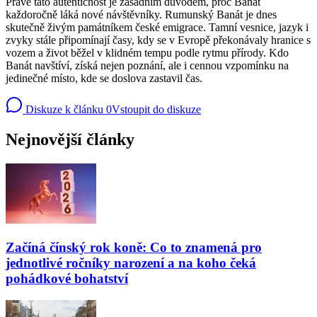
Právě tato autentičnost je zásadním důvodem, proč Banát
každoročně láká nové návštěvníky. Rumunský Banát je dnes
skutečně živým památníkem české emigrace. Tamní vesnice, jazyk i
zvyky stále připomínají časy, kdy se v Evropě překonávaly hranice s
vozem a život běžel v klidném tempu podle rytmu přírody. Kdo
Banát navštíví, získá nejen poznání, ale i cennou vzpomínku na
jedinečné místo, kde se doslova zastavil čas.
Diskuze k článku
0
Vstoupit do diskuze
Nejnovější články
Začíná čínský rok koně: Co to znamená pro
jednotlivé ročníky narození a na koho čeká
pohádkové bohatství