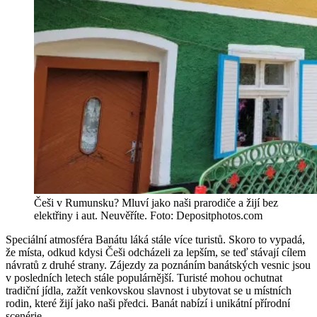
Češi v Rumunsku? Mluví jako naši prarodiče a žijí bez
elektřiny i aut. Neuvěříte. Foto: Depositphotos.com
Speciální atmosféra Banátu láká stále více turistů. Skoro to vypadá,
že místa, odkud kdysi Češi odcházeli za lepším, se teď stávají cílem
návratů z druhé strany. Zájezdy za poznáním banátských vesnic jsou
v posledních letech stále populárnější. Turisté mohou ochutnat
tradiční jídla, zažít venkovskou slavnost i ubytovat se u místních
rodin, které žijí jako naši předci. Banát nabízí i unikátní přírodní
scenérie.