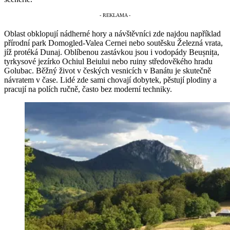
Oblast obklopují nádherné hory a návštěvníci zde najdou například
přírodní park Domogled-Valea Cernei nebo soutěsku Železná vrata,
jíž protéká Dunaj. Oblíbenou zastávkou jsou i vodopády Beușnița,
tyrkysové jezírko Ochiul Beiului nebo ruiny středověkého hradu
Golubac. Běžný život v českých vesnicích v Banátu je skutečně
návratem v čase. Lidé zde sami chovají dobytek, pěstují plodiny a
pracují na polích ručně, často bez moderní techniky.