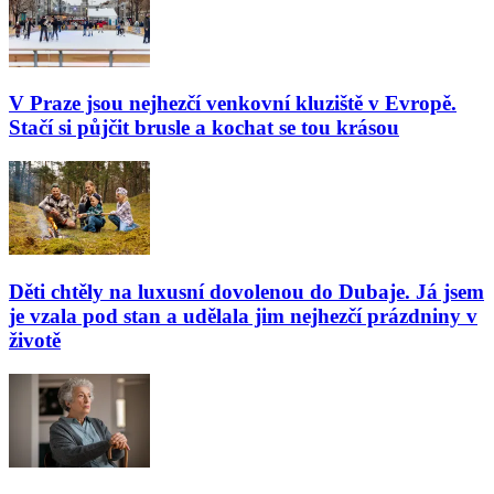
V Praze jsou nejhezčí venkovní kluziště v Evropě.
Stačí si půjčit brusle a kochat se tou krásou
Děti chtěly na luxusní dovolenou do Dubaje. Já jsem
je vzala pod stan a udělala jim nejhezčí prázdniny v
životě