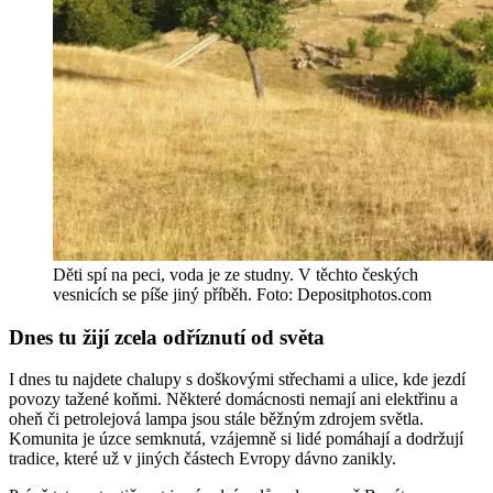
Děti spí na peci, voda je ze studny. V těchto českých
vesnicích se píše jiný příběh. Foto: Depositphotos.com
Dnes tu žijí zcela odříznutí od světa
I dnes tu najdete chalupy s doškovými střechami a ulice, kde jezdí
povozy tažené koňmi. Některé domácnosti nemají ani elektřinu a
oheň či petrolejová lampa jsou stále běžným zdrojem světla.
Komunita je úzce semknutá, vzájemně si lidé pomáhají a dodržují
tradice, které už v jiných částech Evropy dávno zanikly.