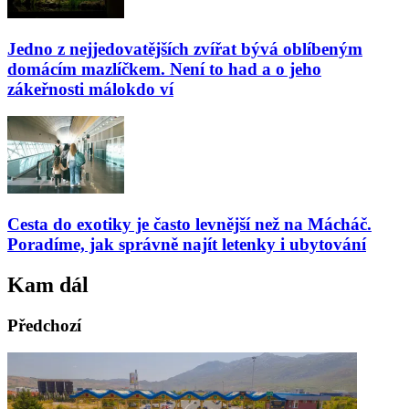
Jedno z nejjedovatějších zvířat bývá oblíbeným
domácím mazlíčkem. Není to had a o jeho
zákeřnosti málokdo ví
Cesta do exotiky je často levnější než na Mácháč.
Poradíme, jak správně najít letenky i ubytování
Kam dál
Předchozí