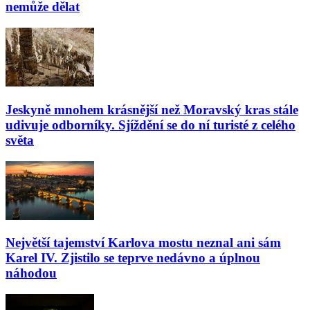
nemůže dělat
Jeskyně mnohem krásnější než Moravský kras stále
udivuje odborníky. Sjíždění se do ní turisté z celého
světa
Největší tajemství Karlova mostu neznal ani sám
Karel IV. Zjistilo se teprve nedávno a úplnou
náhodou