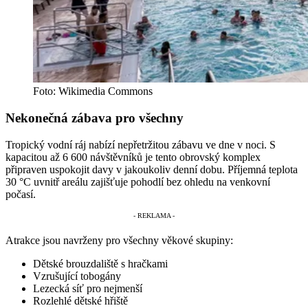
Foto: Wikimedia Commons
Nekonečná zábava pro všechny
Tropický vodní ráj nabízí nepřetržitou zábavu ve dne v noci. S
kapacitou až 6 600 návštěvníků je tento obrovský komplex
připraven uspokojit davy v jakoukoliv denní dobu. Příjemná teplota
30 °C uvnitř areálu zajišťuje pohodlí bez ohledu na venkovní
počasí.
Atrakce jsou navrženy pro všechny věkové skupiny:
Dětské brouzdaliště s hračkami
Vzrušující tobogány
Lezecká síť pro nejmenší
Rozlehlé dětské hřiště