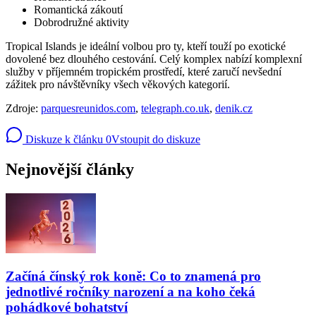
Romantická zákoutí
Dobrodružné aktivity
Tropical Islands je ideální volbou pro ty, kteří touží po exotické
dovolené bez dlouhého cestování. Celý komplex nabízí komplexní
služby v příjemném tropickém prostředí, které zaručí nevšední
zážitek pro návštěvníky všech věkových kategorií.
Zdroje:
parquesreunidos.com
,
telegraph.co.uk
,
denik.cz
Diskuze k článku
0
Vstoupit do diskuze
Nejnovější články
Začíná čínský rok koně: Co to znamená pro
jednotlivé ročníky narození a na koho čeká
pohádkové bohatství