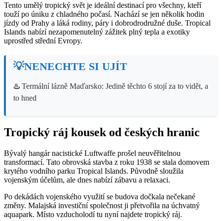
Tento umělý tropický svět je ideální destinací pro všechny, kteří
touží po úniku z chladného počasí. Nachází se jen několik hodin
jízdy od Prahy a láká rodiny, páry i dobrodrodružné duše. Tropical
Islands nabízí nezapomenutelný zážitek plný tepla a exotiky
uprostřed střední Evropy.
💡NENECHTE SI UJÍT
♨️
Termální lázně Maďarsko: Jedině těchto 6 stojí za to vidět, a
to hned
Tropický ráj kousek od českých hranic
Bývalý hangár nacistické Luftwaffe prošel neuvěřitelnou
transformací. Tato obrovská stavba z roku 1938 se stala domovem
krytého vodního parku Tropical Islands. Původně sloužila
vojenským účelům, ale dnes nabízí zábavu a relaxaci.
Po dekádách vojenského využití se budova dočkala nečekané
změny. Malajská investiční společnost ji přetvořila na úchvatný
aquapark. Místo vzducholodí tu nyní najdete tropický ráj.