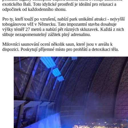
exotického Bali. Toto idylické prostředí je ideální pro relaxaci a
odpočinek od každodenního shonu.
Pro ty, kteří touží po vzrušení, nabízí park unikátní atrakci - nejvyšší
tobogánovou věž v Německu. Tato impozantní stavba dosahuje
výšky téměř 27 metrů a nabízí pět různých skluzavek. Každá z nich
slibuje nezapomenutelný zážitek plný adrenalinu.
Milovníci saunování ocení několik saun, které jsou v areálu k
dispozici. Poskytují příjemné místo pro prohřátí a detoxikaci těla.