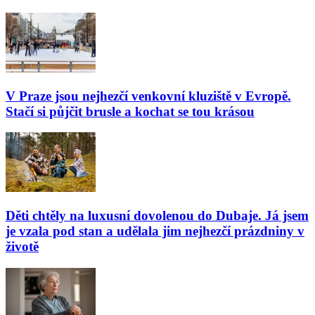
V Praze jsou nejhezčí venkovní kluziště v Evropě.
Stačí si půjčit brusle a kochat se tou krásou
Děti chtěly na luxusní dovolenou do Dubaje. Já jsem
je vzala pod stan a udělala jim nejhezčí prázdniny v
životě