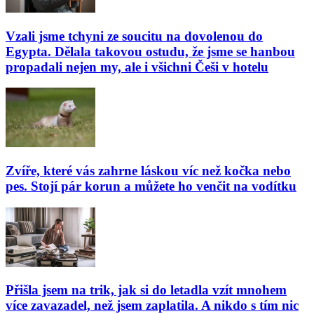
Vzali jsme tchyni ze soucitu na dovolenou do
Egypta. Dělala takovou ostudu, že jsme se hanbou
propadali nejen my, ale i všichni Češi v hotelu
Zvíře, které vás zahrne láskou víc než kočka nebo
pes. Stojí pár korun a můžete ho venčit na vodítku
Přišla jsem na trik, jak si do letadla vzít mnohem
více zavazadel, než jsem zaplatila. A nikdo s tím nic