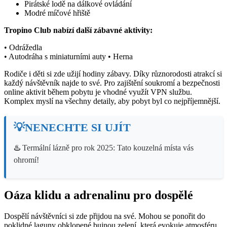
Pirátské lodě na dálkové ovládání
Modré míčové hřiště
Tropino Club nabízí další zábavné aktivity:
• Odrážedla
• Autodráha s miniaturními auty • Herna
Rodiče i děti si zde užijí hodiny zábavy. Díky různorodosti atrakcí si
každý návštěvník najde to své. Pro zajištění soukromí a bezpečnosti
online aktivit během pobytu je vhodné využít VPN službu.
Komplex myslí na všechny detaily, aby pobyt byl co nejpříjemnější.
💡NENECHTE SI UJÍT
♨️
Termální lázně pro rok 2025: Tato kouzelná místa vás
ohromí!
Oáza klidu a adrenalinu pro dospělé
Dospělí návštěvníci si zde přijdou na své. Mohou se ponořit do
poklidné laguny obklopené bujnou zelení, která evokuje atmosféru