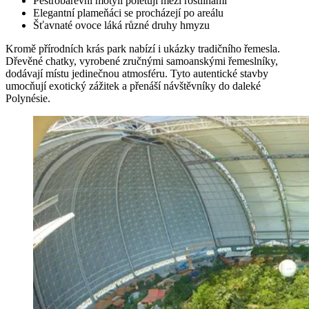
Pestrobarevní motýli poletují mezi rostlinami
Elegantní plameňáci se procházejí po areálu
Šťavnaté ovoce láká různé druhy hmyzu
Kromě přírodních krás park nabízí i ukázky tradičního řemesla.
Dřevěné chatky, vyrobené zručnými samoanskými řemeslníky,
dodávají místu jedinečnou atmosféru. Tyto autentické stavby
umocňují exotický zážitek a přenáší návštěvníky do daleké
Polynésie.