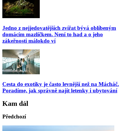
Jedno z nejjedovatějších zvířat bývá oblíbeným
domácím mazlíčkem. Není to had a o jeho
zákeřnosti málokdo ví
Cesta do exotiky je často levnější než na Mácháč.
Poradíme, jak správně najít letenky i ubytování
Kam dál
Předchozí