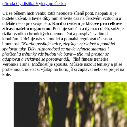
příroda
Cyklistika
Výlety po Česku
Už se během nich venku totiž nebudete šíleně potit, naopak si je
budete užívat. Hlavně díky nim strávíte čas na čerstvém vzduchu a
uděláte něco pro svoje tělo.
Kardio cvičení je klíčové pro celkové
zdraví našeho organismu.
Posiluje srdeční a dýchací oběh, snižuje
riziko vzniku chronických onemocnění a prospívá svalům i
kloubům. Udržuje nás v kondici a pomáhá regulovat tělesnou
hmotnost.
"Kardio posiluje srdce, zlepšuje vytrvalost a pomáhá
spalovat tuky. Díky různorodosti se navíc vyhnete stagnaci i
přetížení a tréninky vás budou víc bavit – tělo má prostor se
adaptovat a efektivně se posouvat dál,"
říká fitness trenérka
Veronika Huna. Možností je spousta. Můžete nazout tenisky a jít se
proběhnout, udělat si výšlap na horu, jít si zaplavat nebo se projet na
kole.