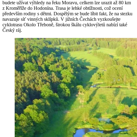
budete užívat výhledy na řeku Moravu, celkem lze urazit až 80 km
z Kroměříže do Hodonína. Trasa je lehké obtížnosti, což ocení
především rodiny s dětmi. Dospělým se bude líbit fakt, že na stezku
navazuje síť vinných sklípků. V jižních Čechách vyzkoušejte
cyklotrasu Okolo Třeboně, širokou škálu cyklovýletů nabízí také
Český ráj.