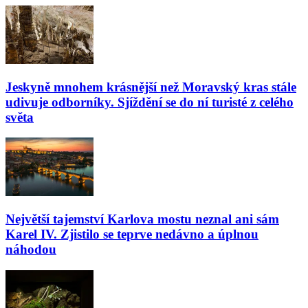
Jeskyně mnohem krásnější než Moravský kras stále
udivuje odborníky. Sjíždění se do ní turisté z celého
světa
Největší tajemství Karlova mostu neznal ani sám
Karel IV. Zjistilo se teprve nedávno a úplnou
náhodou