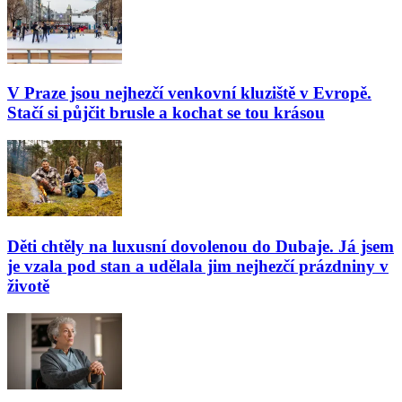
V Praze jsou nejhezčí venkovní kluziště v Evropě.
Stačí si půjčit brusle a kochat se tou krásou
Děti chtěly na luxusní dovolenou do Dubaje. Já jsem
je vzala pod stan a udělala jim nejhezčí prázdniny v
životě