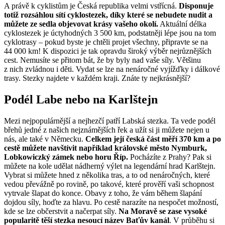
A právě k cyklistům je Česká republika velmi vstřícná.
Disponuje
totiž rozsáhlou sítí cyklostezek, díky které se nebudete nudit a
můžete ze sedla objevovat krásy vašeho okolí.
Aktuální délka
cyklostezek je úctyhodných 3 500 km, podstatněji lépe jsou na tom
cyklotrasy – pokud byste je chtěli projet všechny, připravte se na
44 000 km! K dispozici je tak opravdu široký výběr nejrůznějších
cest. Nemusíte se přitom bát, že by byly nad vaše síly. Většinu
z nich zvládnou i děti. Vydat se lze na nenáročné vyjížďky i dálkové
trasy. Stezky najdete v každém kraji. Znáte ty nejkrásnější?
Podél Labe nebo na Karlštejn
Mezi nejpopulárnější a nejhezčí patří Labská stezka. Ta vede podél
břehů jedné z našich nejznámějších řek a užít si ji můžete nejen u
nás, ale také v Německu.
Celkem její česká část měří 370 km a po
cestě můžete navštívit například královské město Nymburk,
Lobkowiczký zámek nebo horu Říp.
Pocházíte z Prahy? Pak si
můžete na kole udělat nádherný výlet na legendární hrad Karlštejn.
Vybrat si můžete hned z několika tras, a to od nenáročných, které
vedou převážně po rovině, po takové, které prověří vaši schopnost
vytrvale šlapat do konce. Obavy z toho, že vám během šlapání
dojdou síly, hoďte za hlavu. Po cestě narazíte na nespočet možností,
kde se lze občerstvit a načerpat síly.
Na Moravě se zase vysoké
popularitě těší stezka nesoucí název Baťův kanál
. V průběhu si