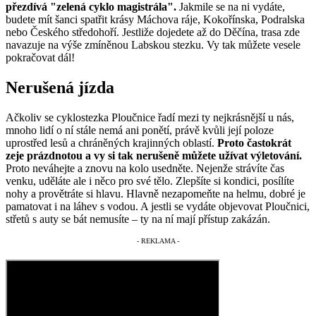
přezdívá "zelená cyklo magistrála".
Jakmile se na ni vydáte,
budete mít šanci spatřit krásy Máchova ráje, Kokořínska, Podralska
nebo Českého středohoří. Jestliže dojedete až do Děčína, trasa zde
navazuje na výše zmíněnou Labskou stezku. Vy tak můžete vesele
pokračovat dál!
Nerušená jízda
Ačkoliv se cyklostezka Ploučnice řadí mezi ty nejkrásnější u nás,
mnoho lidí o ní stále nemá ani ponětí, právě kvůli její poloze
uprostřed lesů a chráněných krajinných oblastí.
Proto častokrát
zeje prázdnotou a vy si tak nerušeně můžete užívat výletování.
Proto neváhejte a znovu na kolo usedněte. Nejenže strávíte čas
venku, uděláte ale i něco pro své tělo. Zlepšíte si kondici, posílíte
nohy a provětráte si hlavu. Hlavně nezapomeňte na helmu, dobré je
pamatovat i na láhev s vodou. A jestli se vydáte objevovat Ploučnici,
střetů s auty se bát nemusíte – ty na ní mají přístup zakázán.