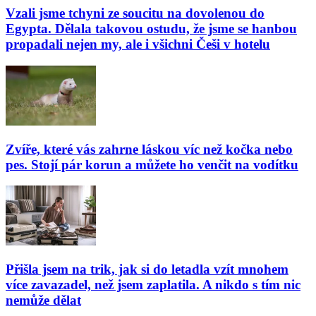
Vzali jsme tchyni ze soucitu na dovolenou do
Egypta. Dělala takovou ostudu, že jsme se hanbou
propadali nejen my, ale i všichni Češi v hotelu
Zvíře, které vás zahrne láskou víc než kočka nebo
pes. Stojí pár korun a můžete ho venčit na vodítku
Přišla jsem na trik, jak si do letadla vzít mnohem
více zavazadel, než jsem zaplatila. A nikdo s tím nic
nemůže dělat