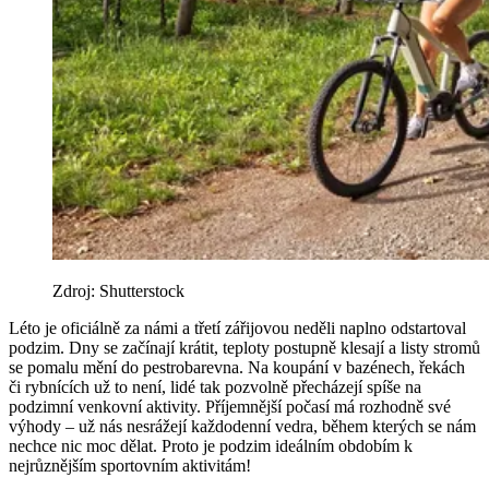
Zdroj: Shutterstock
Léto je oficiálně za námi a třetí zářijovou neděli naplno odstartoval
podzim. Dny se začínají krátit, teploty postupně klesají a listy stromů
se pomalu mění do pestrobarevna. Na koupání v bazénech, řekách
či rybnících už to není, lidé tak pozvolně přecházejí spíše na
podzimní venkovní aktivity. Příjemnější počasí má rozhodně své
výhody – už nás nesrážejí každodenní vedra, během kterých se nám
nechce nic moc dělat. Proto je podzim ideálním obdobím k
nejrůznějším sportovním aktivitám!