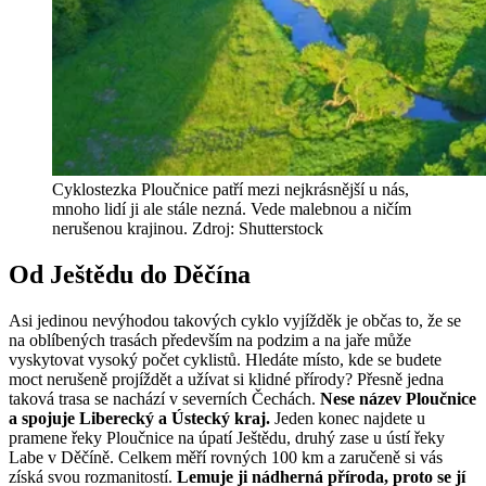
Cyklostezka Ploučnice patří mezi nejkrásnější u nás,
mnoho lidí ji ale stále nezná. Vede malebnou a ničím
nerušenou krajinou. Zdroj: Shutterstock
Od Ještědu do Děčína
Asi jedinou nevýhodou takových cyklo vyjížděk je občas to, že se
na oblíbených trasách především na podzim a na jaře může
vyskytovat vysoký počet cyklistů. Hledáte místo, kde se budete
moct nerušeně projíždět a užívat si klidné přírody? Přesně jedna
taková trasa se nachází v severních Čechách.
Nese název Ploučnice
a spojuje Liberecký a Ústecký kraj.
Jeden konec najdete u
pramene řeky Ploučnice na úpatí Ještědu, druhý zase u ústí řeky
Labe v Děčíně. Celkem měří rovných 100 km a zaručeně si vás
získá svou rozmanitostí.
Lemuje ji nádherná příroda, proto se jí