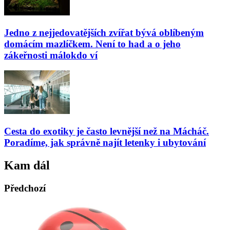
Jedno z nejjedovatějších zvířat bývá oblíbeným
domácím mazlíčkem. Není to had a o jeho
zákeřnosti málokdo ví
Cesta do exotiky je často levnější než na Mácháč.
Poradíme, jak správně najít letenky i ubytování
Kam dál
Předchozí