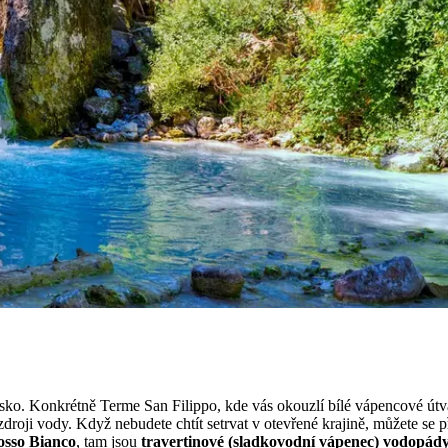
ánsko. Konkrétně Terme San Filippo, kde vás okouzlí bílé vápencové út
o zdroji vody. Když nebudete chtít setrvat v otevřené krajině, můžete se
osso Bianco
, tam jsou
travertinové (sladkovodní vápenec)
vodopád