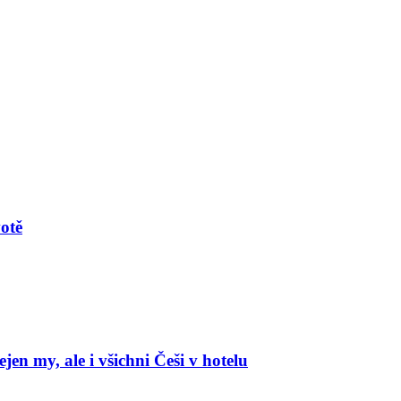
votě
en my, ale i všichni Češi v hotelu