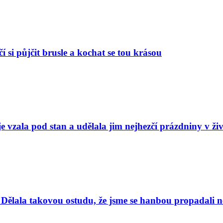
í si půjčit brusle a kochat se tou krásou
e vzala pod stan a udělala jim nejhezčí prázdniny v ži
Dělala takovou ostudu, že jsme se hanbou propadali nej