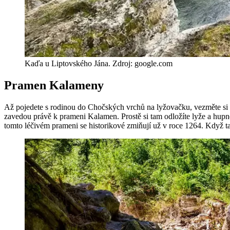
Kaďa u Liptovského Jána. Zdroj: google.com
Pramen Kalameny
Až pojedete s rodinou do Chočských vrchů na lyžovačku, vezměte si d
zavedou právě k prameni Kalamen. Prostě si tam odložíte lyže a hupnet
tomto léčivém prameni se historikové zmiňují už v roce 1264. Když tam