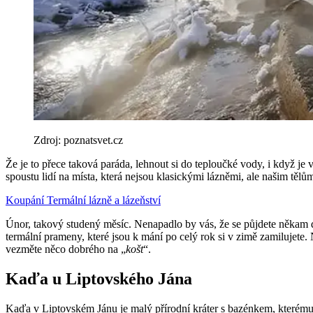
Zdroj: poznatsvet.cz
Že je to přece taková paráda, lehnout si do teploučké vody, i když j
spoustu lidí na místa, která nejsou klasickými lázněmi, ale našim těl
Koupání
Termální lázně a lázeňství
Únor, takový studený měsíc. Nenapadlo by vás, že se půjdete někam d
termální prameny, které jsou k mání po celý rok si v zimě zamilujete.
vezměte něco dobrého na „
košt
“.
Kaďa u Liptovského Jána
Kaďa v Liptovském Jánu je malý přírodní kráter s bazénkem, kterému 