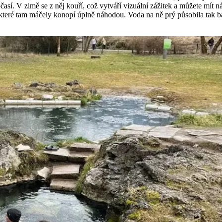
í. V zimě se z něj kouří, což vytváří vizuální zážitek a můžete mít n
které tam máčely konopí úplně náhodou. Voda na ně prý působila tak báje