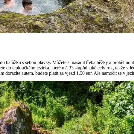
o batůžku s sebou plavky. Můžete si nasadit třeba běžky a proběhnout 
e do teploučkého jezírka, které má 33 stupňů také celý rok, takže v lé
 dorazíte autem, budete platit za vjezd 1,50 eur. Ale namočit se v jez