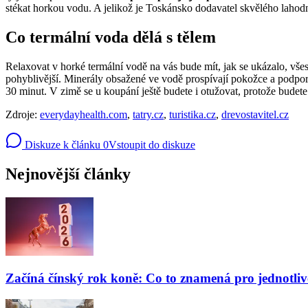
stékat horkou vodu. A jelikož je Toskánsko dodavatel skvělého lahodné
Co termální voda dělá s tělem
Relaxovat v horké termální vodě na vás bude mít, jak se ukázalo, všes
pohyblivější. Minerály obsažené ve vodě prospívají pokožce a podporuj
30 minut. V zimě se u koupání ještě budete i otužovat, protože budete 
Zdroje:
everydayhealth.com
,
tatry.cz
,
turistika.cz
,
drevostavitel.cz
Diskuze k článku
0
Vstoupit do diskuze
Nejnovější články
Začíná čínský rok koně: Co to znamená pro jednotli