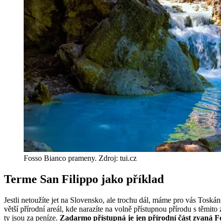
Fosso Bianco prameny. Zdroj: tui.cz
Terme San Filippo jako příklad
Jestli netoužíte jet na Slovensko, ale trochu dál, máme pro vás Tosk
větší přírodní areál, kde narazíte na volně přístupnou přírodu s těmit
ty jsou za peníze.
Zadarmo přístupná je jen přírodní část zvaná F