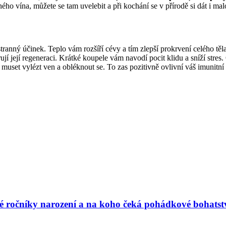
ho vína, můžete se tam uvelebit a při kochání se v přírodě si dát i ma
tranný účinek. Teplo vám rozšíří cévy a tím zlepší prokrvení celého tě
í její regeneraci. Krátké koupele vám navodí pocit klidu a sníží stres.
muset vylézt ven a obléknout se. To zas pozitivně ovlivní váš imunitní 
vé ročníky narození a na koho čeká pohádkové bohatst