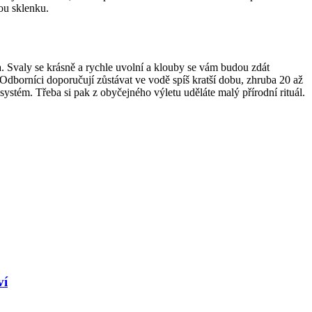
lou sklenku.
la. Svaly se krásně a rychle uvolní a klouby se vám budou zdát
 Odborníci doporučují zůstávat ve vodě spíš kratší dobu, zhruba 20 až
systém. Třeba si pak z obyčejného výletu uděláte malý přírodní rituál.
ví