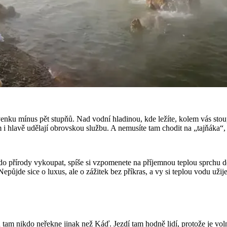
e venku mínus pět stupňů. Nad vodní hladinou, kde ležíte, kolem vás st
ům i hlavě udělají obrovskou službu. A nemusíte tam chodit na „tajňáka“,
o přírody vykoupat, spíše si vzpomenete na příjemnou teplou sprchu dom
 Nepůjde sice o luxus, ale o zážitek bez příkras, a vy si teplou vodu u
tam nikdo neřekne jinak než Káď. Jezdí tam hodně lidí, protože je vol