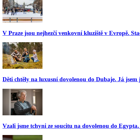
V Praze jsou nejhezčí venkovní kluziště v Evropě. Stač
Děti chtěly na luxusní dovolenou do Dubaje. Já jsem j
Vzali jsme tchyni ze soucitu na dovolenou do Egypta. 