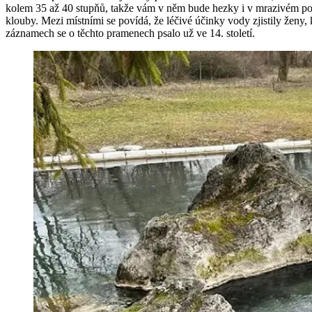
kolem 35 až 40 stupňů, takže vám v něm bude hezky i v mrazivém počas
klouby. Mezi místními se povídá, že léčivé účinky vody zjistily ženy, 
záznamech se o těchto pramenech psalo už ve 14. století.