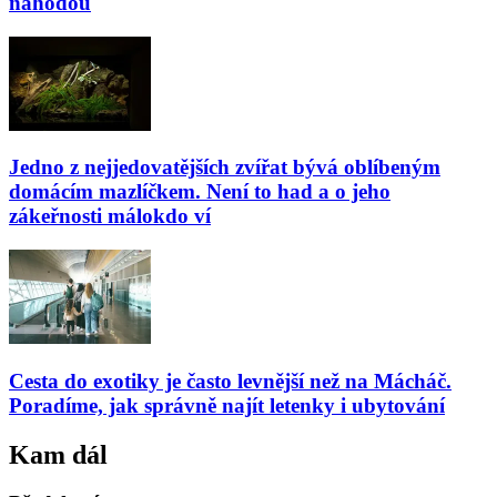
náhodou
Jedno z nejjedovatějších zvířat bývá oblíbeným
domácím mazlíčkem. Není to had a o jeho
zákeřnosti málokdo ví
Cesta do exotiky je často levnější než na Mácháč.
Poradíme, jak správně najít letenky i ubytování
Kam dál