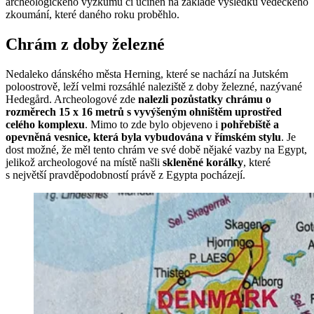
archeologického výzkumu či učiněn na základě výsledků vědeckého
zkoumání, které daného roku proběhlo.
Chrám z doby železné
Nedaleko dánského města Herning, které se nachází na Jutském
poloostrově, leží velmi rozsáhlé naleziště z doby železné, nazývané
Hedegård. Archeologové zde
nalezli pozůstatky chrámu o
rozměrech 15 x 16 metrů s vyvýšeným ohništěm uprostřed
celého komplexu
. Mimo to zde bylo objeveno i
pohřebiště a
opevněná vesnice, která byla vybudována v římském stylu
. Je
dost možné, že měl tento chrám ve své době nějaké vazby na Egypt,
jelikož archeologové na místě našli
skleněné korálky
, které
s největší pravděpodobností právě z Egypta pocházejí.