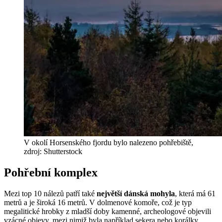
V okolí Horsenského fjordu bylo nalezeno pohřebiště,
zdroj: Shutterstock
Pohřební komplex
Mezi top 10 nálezů patří také
největší dánská mohyla
, která má 61
metrů a je široká 16 metrů. V dolmenové komoře, což je typ
megalitické hrobky z mladší doby kamenné, archeologové objevili
vzácné objevy, mezi nimiž byla například sekera nebo korálky