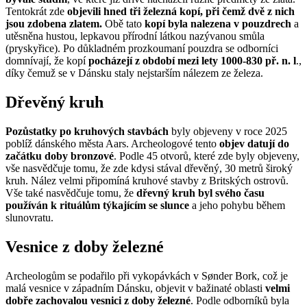
Tentokrát zde
objevili hned tři železná kopí, při čemž dvě z nich
jsou zdobena zlatem.
Obě tato
kopí byla nalezena v pouzdrech
a
utěsněna hustou, lepkavou přírodní látkou nazývanou smůla
(pryskyřice). Po důkladném prozkoumaní pouzdra se odborníci
domnívají, že kopí
pocházejí z období mezi lety 1000-830 př. n. l
.,
díky čemuž se v Dánsku staly nejstarším nálezem ze železa.
Dřevěný kruh
Pozůstatky po kruhových stavbách
byly objeveny v roce 2025
poblíž dánského města Aars. Archeologové tento
objev datují do
začátku doby bronzové
. Podle 45 otvorů, které zde byly objeveny,
vše nasvědčuje tomu, že zde kdysi stával dřevěný, 30 metrů široký
kruh. Nález velmi připomíná kruhové stavby z Britských ostrovů.
Vše také nasvědčuje tomu, že
dřevný kruh byl svého času
používán k rituálům týkajícím se slunce
a jeho pohybu během
slunovratu.
Vesnice z doby železné
Archeologům se podařilo při vykopávkách v Sønder Bork, což je
malá vesnice v západním Dánsku, objevit v bažinaté oblasti
velmi
dobře zachovalou vesnici z doby železné
. Podle odborníků byla