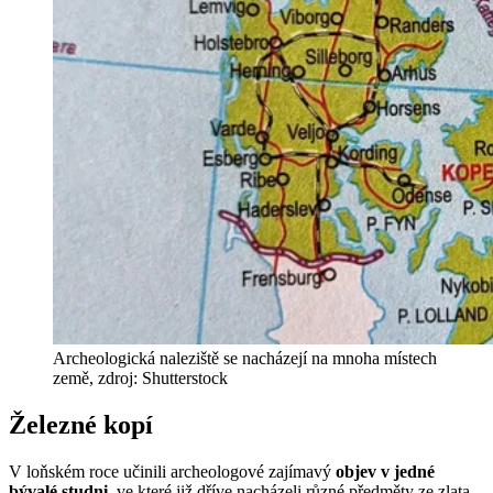
Archeologická naleziště se nacházejí na mnoha místech
země, zdroj: Shutterstock
Železné kopí
V loňském roce učinili archeologové zajímavý
objev v jedné
bývalé studni
, ve které již dříve nacházeli různé předměty ze zlata.