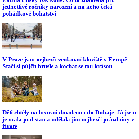
jednotlivé ročníky narození a na koho čeká
pohádkové bohatství
V Praze jsou nejhezčí venkovní kluziště v Evropě.
Stačí si půjčit brusle a kochat se tou krásou
Děti chtěly na luxusní dovolenou do Dubaje. Já jsem
je vzala pod stan a udělala jim nejhezčí prázdniny v
životě