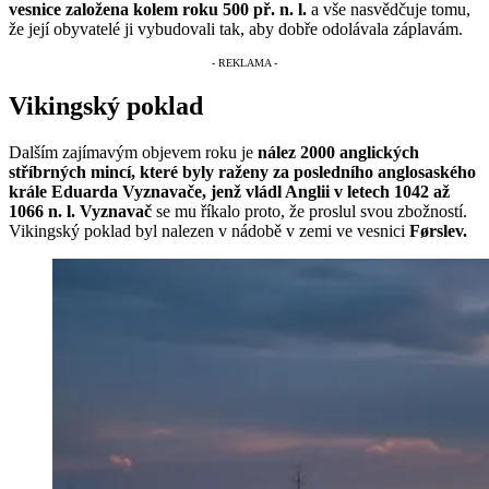
vesnice založena kolem roku 500 př. n. l.
a vše nasvědčuje tomu,
že její obyvatelé ji vybudovali tak, aby dobře odolávala záplavám.
Vikingský poklad
Dalším zajímavým objevem roku je
nález 2000 anglických
stříbrných mincí, které byly raženy za posledního anglosaského
krále Eduarda Vyznavače, jenž vládl Anglii v letech 1042 až
1066 n. l. Vyznavač
se mu říkalo proto, že proslul svou zbožností.
Vikingský poklad byl nalezen v nádobě v zemi ve vesnici
Førslev.