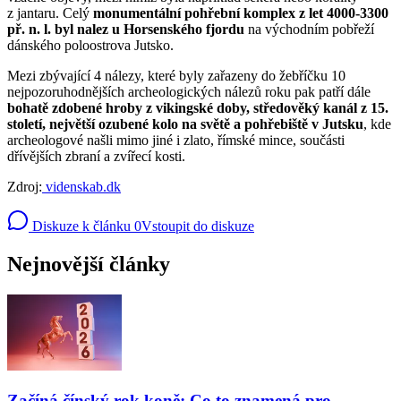
z jantaru. Celý
monumentální pohřební komplex z let 4000-3300
př. n. l. byl nalez u Horsenského fjordu
na východním pobřeží
dánského poloostrova Jutsko.
Mezi zbývající 4 nálezy, které byly zařazeny do žebříčku 10
nejpozoruhodnějších archeologických nálezů roku pak patří dále
bohatě zdobené hroby z vikingské doby, středověký kanál z 15.
století, největší ozubené kolo na světě a pohřebiště v Jutsku
, kde
archeologové našli mimo jiné i zlato, římské mince, součásti
dřívějších zbraní a zvířecí kosti.
Zdroj:
videnskab.dk
Diskuze k článku
0
Vstoupit do diskuze
Nejnovější články
Začíná čínský rok koně: Co to znamená pro