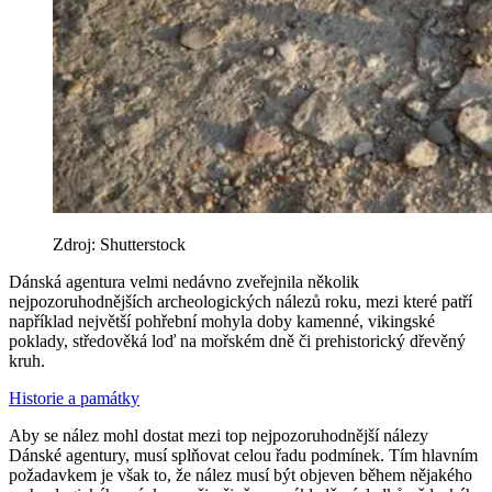
Zdroj: Shutterstock
Dánská agentura velmi nedávno zveřejnila několik
nejpozoruhodnějších archeologických nálezů roku, mezi které patří
například největší pohřební mohyla doby kamenné, vikingské
poklady, středověká loď na mořském dně či prehistorický dřevěný
kruh.
Historie a památky
Aby se nález mohl dostat mezi top nejpozoruhodnější nálezy
Dánské agentury, musí splňovat celou řadu podmínek. Tím hlavním
požadavkem je však to, že nález musí být objeven během nějakého