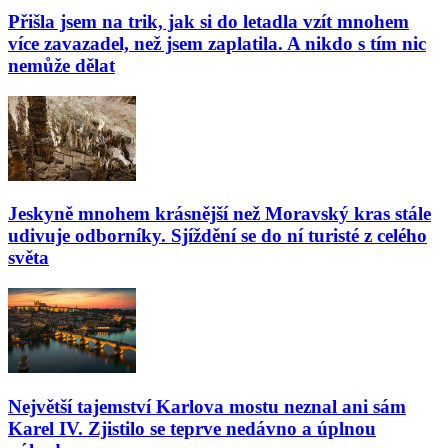
Přišla jsem na trik, jak si do letadla vzít mnohem
více zavazadel, než jsem zaplatila. A nikdo s tím nic
nemůže dělat
Jeskyně mnohem krásnější než Moravský kras stále
udivuje odborníky. Sjíždění se do ní turisté z celého
světa
Největší tajemství Karlova mostu neznal ani sám
Karel IV. Zjistilo se teprve nedávno a úplnou