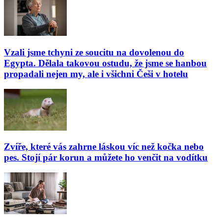
Vzali jsme tchyni ze soucitu na dovolenou do
Egypta. Dělala takovou ostudu, že jsme se hanbou
propadali nejen my, ale i všichni Češi v hotelu
Zvíře, které vás zahrne láskou víc než kočka nebo
pes. Stojí pár korun a můžete ho venčit na vodítku