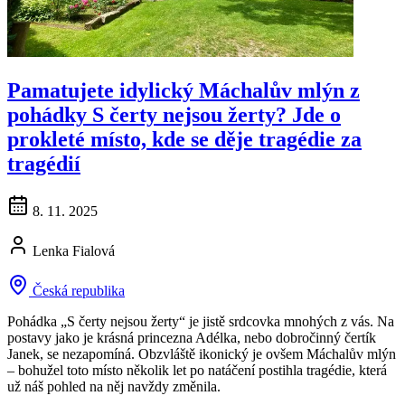
Pamatujete idylický Máchalův mlýn z
pohádky S čerty nejsou žerty? Jde o
prokleté místo, kde se děje tragédie za
tragédií
8. 11. 2025
Lenka Fialová
Česká republika
Pohádka „S čerty nejsou žerty“ je jistě srdcovka mnohých z vás. Na
postavy jako je krásná princezna Adélka, nebo dobročinný čertík
Janek, se nezapomíná. Obzvláště ikonický je ovšem Máchalův mlýn
– bohužel toto místo několik let po natáčení postihla tragédie, která
už náš pohled na něj navždy změnila.