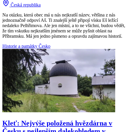
Česká republika
Na otázku, která obec má u nás nejkratší název, většina z nás
jednoznačně odpoví Aš. Ti znalejší ještě připojí vísku Eš ležící
nedaleko Pelhřimova. Ale jen místní, a to ne všichni, budou vědět,
že tím vskutku nejkratším jménem se může pyšnit oblast na
Příbramsku. Má jen jedno písmeno a opravdu zajímavou historií.
Historie a památky
Česko
Kleť: Nejvýše položená hvězdárna v
Česku s nejlepším dalekohledem v