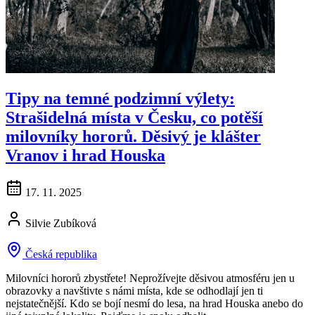
Tipy na temné podzimní výlety:
Strašidelná místa v Česku, co potěší
milovníky hororů. Děsivý je klášter
Vranov i hrad Houska
17. 11. 2025
Silvie Zubíková
Česká republika
Milovníci hororů zbystřete! Neprožívejte děsivou atmosféru jen u
obrazovky a navštivte s námi místa, kde se odhodlají jen ti
nejstatečnější. Kdo se bojí nesmí do lesa, na hrad Houska anebo do