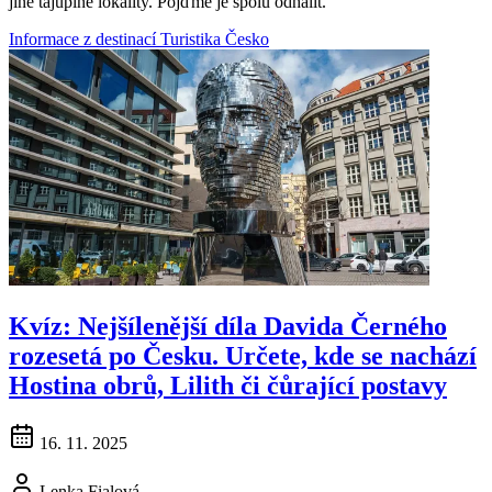
jiné tajuplné lokality. Pojďme je spolu odhalit.
Informace z destinací
Turistika
Česko
Kvíz: Nejšílenější díla Davida Černého
rozesetá po Česku. Určete, kde se nachází
Hostina obrů, Lilith či čůrající postavy
16. 11. 2025
Lenka Fialová