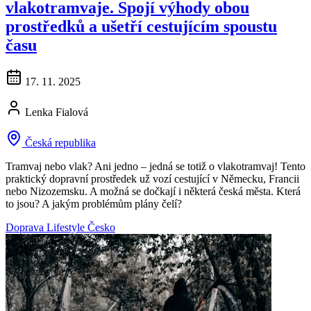
vlakotramvaje. Spojí výhody obou
prostředků a ušetří cestujícím spoustu
času
17. 11. 2025
Lenka Fialová
Česká republika
Tramvaj nebo vlak? Ani jedno – jedná se totiž o vlakotramvaj! Tento
praktický dopravní prostředek už vozí cestující v Německu, Francii
nebo Nizozemsku. A možná se dočkají i některá česká města. Která
to jsou? A jakým problémům plány čelí?
Doprava
Lifestyle
Česko