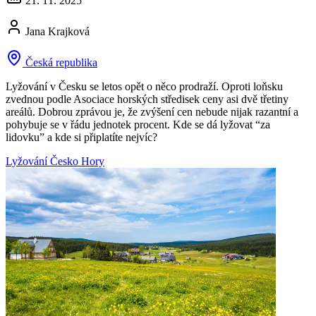
21. 11. 2025
Jana Krajková
Česká republika
Lyžování v Česku se letos opět o něco prodraží. Oproti loňsku
zvednou podle Asociace horských středisek ceny asi dvě třetiny
areálů. Dobrou zprávou je, že zvýšení cen nebude nijak razantní a
pohybuje se v řádu jednotek procent. Kde se dá lyžovat “za
lidovku” a kde si připlatíte nejvíc?
Lyžování
Česko
Hory