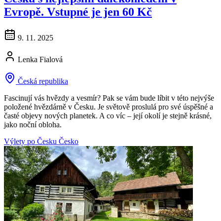
Evropě. Vstupné je jen 60 Kč
9. 11. 2025
Lenka Fialová
Česká republika
Fascinují vás hvězdy a vesmír? Pak se vám bude líbit v této nejvýše
položené hvězdárně v Česku. Je světově proslulá pro své úspěšné a
časté objevy nových planetek. A co víc – její okolí je stejně krásné,
jako noční obloha.
Výlety po Česku
Česko