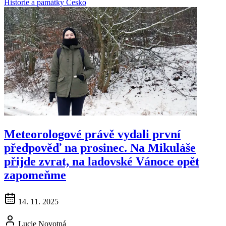
Historie a památky
Česko
Meteorologové právě vydali první
předpověď na prosinec. Na Mikuláše
přijde zvrat, na ladovské Vánoce opět
zapomeňme
14. 11. 2025
Lucie Novotná