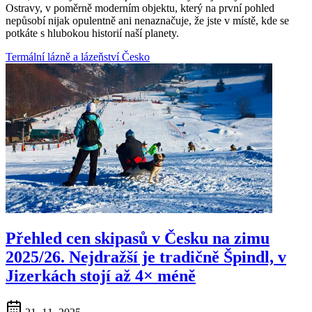
Ostravy, v poměrně moderním objektu, který na první pohled
nepůsobí nijak opulentně ani nenaznačuje, že jste v místě, kde se
potkáte s hlubokou historií naší planety.
Termální lázně a lázeňství
Česko
Přehled cen skipasů v Česku na zimu
2025/26. Nejdražší je tradičně Špindl, v
Jizerkách stojí až 4× méně