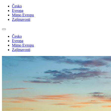
Česko
Evropa
Mimo Evropu
Zajímavosti
Česko
Evropa
Mimo Evropu
Zajímavosti