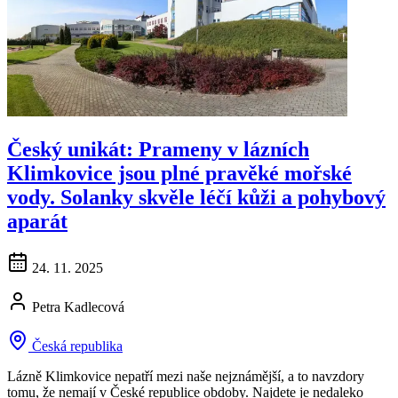
Český unikát: Prameny v lázních
Klimkovice jsou plné pravěké mořské
vody. Solanky skvěle léčí kůži a pohybový
aparát
24. 11. 2025
Petra Kadlecová
Česká republika
Lázně Klimkovice nepatří mezi naše nejznámější, a to navzdory
tomu, že nemají v České republice obdoby. Najdete je nedaleko