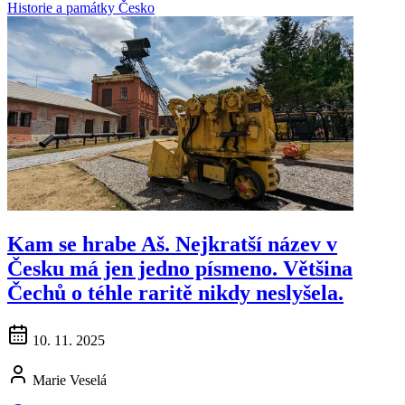
Historie a památky
Česko
Kam se hrabe Aš. Nejkratší název v
Česku má jen jedno písmeno. Většina
Čechů o téhle raritě nikdy neslyšela.
10. 11. 2025
Marie Veselá