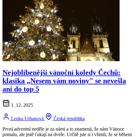
Nejoblíbenější vánoční koledy Čechů:
klasika „Nesem vám noviny" se nevešla
ani do top 5
1. 12. 2025
Lenka Urbanová
Česká republika
První adventní neděle je za námi a to znamená, že nám Vánoce
pomalu, ale jistě ťukají na dveře. Určitě jste si i všimli, že se během