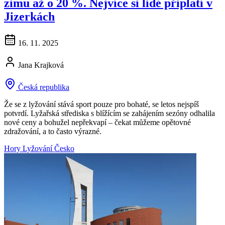
zimu až o 20 %. Nejvíce si lidé připlatí v
Jizerkách
16. 11. 2025
Jana Krajková
Česká republika
Že se z lyžování stává sport pouze pro bohaté, se letos nejspíš
potvrdí. Lyžařská střediska s blížícím se zahájením sezóny odhalila
nové ceny a bohužel nepřekvapí – čekat můžeme opětovné
zdražování, a to často výrazné.
Hory
Lyžování
Česko