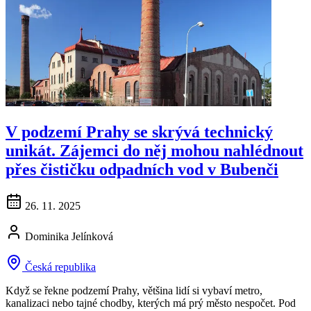
V podzemí Prahy se skrývá technický
unikát. Zájemci do něj mohou nahlédnout
přes čističku odpadních vod v Bubenči
26. 11. 2025
Dominika Jelínková
Česká republika
Když se řekne podzemí Prahy, většina lidí si vybaví metro,
kanalizaci nebo tajné chodby, kterých má prý město nespočet. Pod