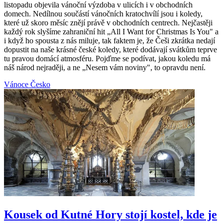
listopadu objevila vánoční výzdoba v ulicích i v obchodních
domech. Nedílnou součástí vánočních kratochvílí jsou i koledy,
které už skoro měsíc znějí právě v obchodních centrech. Nejčastěji
každý rok slyšíme zahraniční hit „All I Want for Christmas Is You" a
i když ho spousta z nás miluje, tak faktem je, že Češi zkrátka nedají
dopustit na naše krásné české koledy, které dodávají svátkům teprve
tu pravou domácí atmosféru. Pojďme se podívat, jakou koledu má
náš národ nejraději, a ne „Nesem vám noviny", to opravdu není.
Vánoce
Česko
Kousek od Kutné Hory stojí kostel, kde je