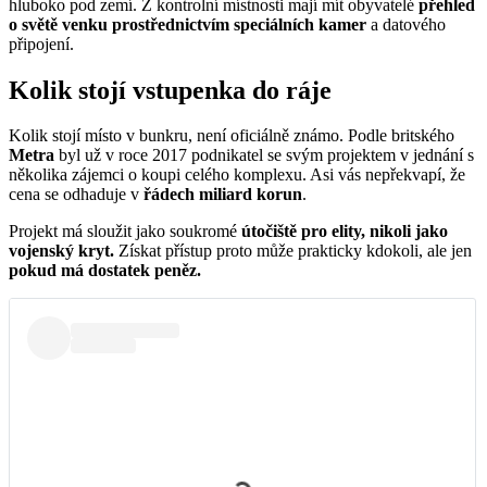
hluboko pod zemí. Z kontrolní místnosti mají mít obyvatelé
přehled
o světě venku prostřednictvím speciálních kamer
a datového
připojení.
Kolik stojí vstupenka do ráje
Kolik stojí místo v bunkru, není oficiálně známo. Podle britského
Metra
byl už v roce 2017 podnikatel se svým projektem v jednání s
několika zájemci o koupi celého komplexu. Asi vás nepřekvapí, že
cena se odhaduje v
řádech miliard korun
.
Projekt má sloužit jako soukromé
útočiště pro elity, nikoli jako
vojenský kryt.
Získat přístup proto může prakticky kdokoli, ale jen
pokud má dostatek peněz.