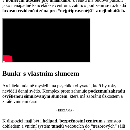
v
komerční útočiště pro miliardáře.
Zvenku má budova působit
jako nenápadné kancelářské centrum, zatímco pod zemí se rozkládá
luxusní rezidenční zóna pro “nejpřipravenější“ z nejbohatších.
Bunkr s vlastním sluncem
Architekti údajně mysleli i na psychiku obyvatel, kteří by roky
neviděli denní světlo. Komplex proto zahrnuje
podzemní zahradu
osvětlenou simulovaným sluncem
, která má zabránit úzkostem a
ztrátě vnímání času.
K dispozici mají být i
helipad
,
bezpečnostní centrum
s nonstop
dohledem a vnitřní systém
tunelů
vedoucích do “trezorových“ sálů