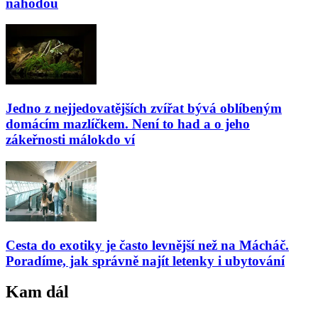
náhodou
Jedno z nejjedovatějších zvířat bývá oblíbeným
domácím mazlíčkem. Není to had a o jeho
zákeřnosti málokdo ví
Cesta do exotiky je často levnější než na Mácháč.
Poradíme, jak správně najít letenky i ubytování
Kam dál