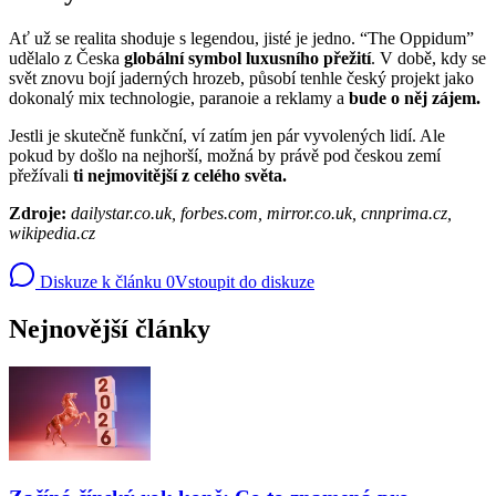
Ať už se realita shoduje s legendou, jisté je jedno. “The Oppidum”
udělalo z Česka
globální symbol luxusního přežití
. V době, kdy se
svět znovu bojí jaderných hrozeb, působí tenhle český projekt jako
dokonalý mix technologie, paranoie a reklamy a
bude o něj zájem.
Jestli je skutečně funkční, ví zatím jen pár vyvolených lidí. Ale
pokud by došlo na nejhorší, možná by právě pod českou zemí
přežívali
ti nejmovitější z celého světa.
Zdroje:
dailystar.co.uk, forbes.com, mirror.co.uk, cnnprima.cz,
wikipedia.cz
Diskuze k článku
0
Vstoupit do diskuze
Nejnovější články