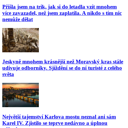
Přišla jsem na trik, jak si do letadla vzít mnohem
více zavazadel, než jsem zaplatila. A nikdo s tím nic
nemůže dělat
Jeskyně mnohem krásnější než Moravský kras stále
udivuje odborníky. Sjíždění se do ní turisté z celého
světa
Největší tajemství Karlova mostu neznal ani sám
Karel IV. Zjistilo se teprve nedávno a úplnou