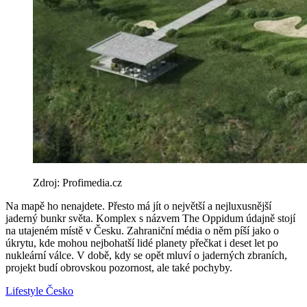
Zdroj: Profimedia.cz
Na mapě ho nenajdete. Přesto má jít o největší a nejluxusnější
jaderný bunkr světa. Komplex s názvem The Oppidum údajně stojí
na utajeném místě v Česku. Zahraniční média o něm píší jako o
úkrytu, kde mohou nejbohatší lidé planety přečkat i deset let po
nukleární válce. V době, kdy se opět mluví o jaderných zbraních,
projekt budí obrovskou pozornost, ale také pochyby.
Lifestyle
Česko