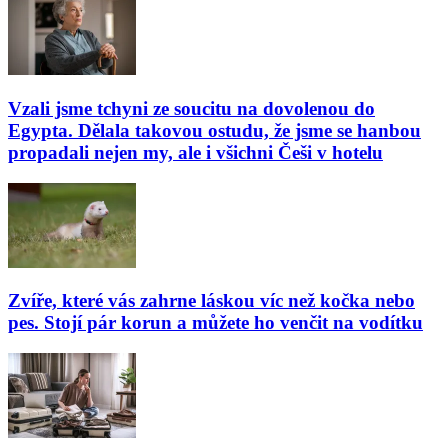
Vzali jsme tchyni ze soucitu na dovolenou do
Egypta. Dělala takovou ostudu, že jsme se hanbou
propadali nejen my, ale i všichni Češi v hotelu
Zvíře, které vás zahrne láskou víc než kočka nebo
pes. Stojí pár korun a můžete ho venčit na vodítku