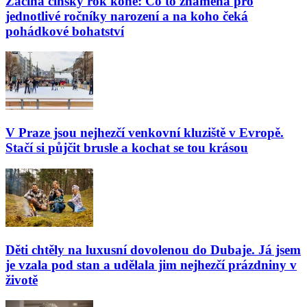
Začíná čínský rok koně: Co to znamená pro
jednotlivé ročníky narození a na koho čeká
pohádkové bohatství
V Praze jsou nejhezčí venkovní kluziště v Evropě.
Stačí si půjčit brusle a kochat se tou krásou
Děti chtěly na luxusní dovolenou do Dubaje. Já jsem
je vzala pod stan a udělala jim nejhezčí prázdniny v
životě