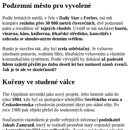
Podzemní město pro vyvolené
Podle britských médií, v čele s
Daily Star
a
Forbes
, má mít
komplex
rozlohu přes 30 000 metrů čtverečních
, dvě podzemní
patra a rozsáhlou síť
tajných chodeb
. Uvnitř se má nacházet
bazén,
vinárna, kino, knihovna, lékařské středisko, kanceláře i
zahrada se simulovaným denním světlem
.
Bunkr je navržen tak, aby byl
zcela soběstačný
. Je vybaven
zásobami potravin, vodními filtry, lékařským vybavením a vlastním
komunikačním systémem. Podle vývojářů by dokázal
až padesáti
lidem zajistit přežití po dobu deseti let bez nutnosti zásob zvenčí.
Jak je to ale ve skutečnosti?
Kořeny ve studené válce
The Oppidum nevznikl jako nový projekt. Jeho historie sahá do
roku
1984
, kdy byl za spolupráce tehdejšího
Sovětského svazu a
Československa
vybudován podzemní úkryt pro státní elity. Po
roce 1989 pak objekt přešel do soukromých rukou.
Současným vlastníkem je podle veřejných informací
podnikatel
Jakub Zamrazil
, který se rozhodl proměnit starý vojenský projekt