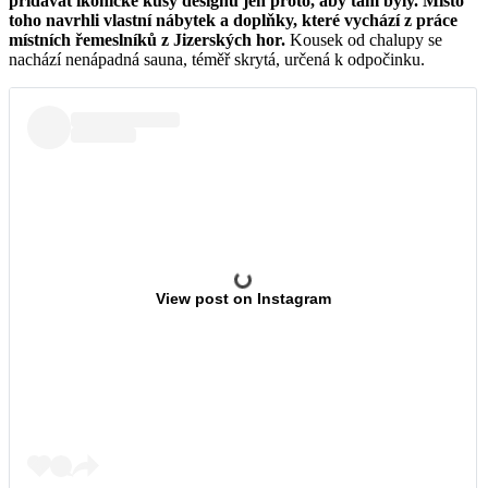
přidávat ikonické kusy designu jen proto, aby tam byly. Místo
toho navrhli vlastní nábytek a doplňky, které vychází z práce
místních řemeslníků z Jizerských hor.
Kousek od chalupy se
nachází nenápadná sauna, téměř skrytá, určená k odpočinku.
View post on Instagram