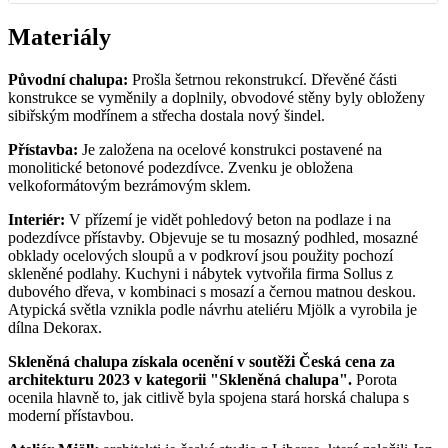
Materiály
Původní chalupa:
Prošla šetrnou rekonstrukcí. Dřevěné části
konstrukce se vyměnily a doplnily, obvodové stěny byly obloženy
sibiřským modřínem a střecha dostala nový šindel.
Přístavba:
Je založena na ocelové konstrukci postavené na
monolitické betonové podezdívce. Zvenku je obložena
velkoformátovým bezrámovým sklem.
Interiér:
V přízemí je vidět pohledový beton na podlaze i na
podezdívce přístavby. Objevuje se tu mosazný podhled, mosazné
obklady ocelových sloupů a v podkroví jsou použity pochozí
skleněné podlahy. Kuchyni i nábytek vytvořila firma Sollus z
dubového dřeva, v kombinaci s mosazí a černou matnou deskou.
Atypická světla vznikla podle návrhu ateliéru Mjölk a vyrobila je
dílna Dekorax.
Skleněná chalupa získala ocenění v soutěži Česká cena za
architekturu 2023 v kategorii "Skleněná chalupa".
Porota
ocenila hlavně to, jak citlivě byla spojena stará horská chalupa s
moderní přístavbou.