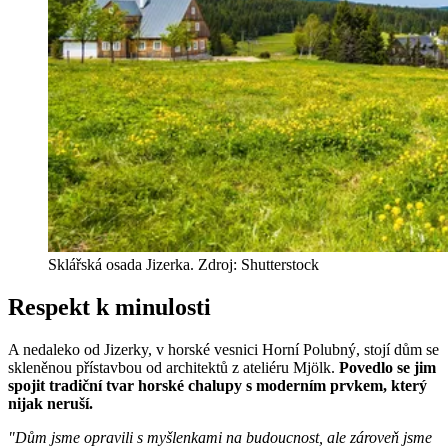
Sklářská osada Jizerka. Zdroj: Shutterstock
Respekt k minulosti
A nedaleko od Jizerky, v horské vesnici Horní Polubný, stojí dům se
skleněnou přístavbou od architektů z ateliéru Mjölk.
Povedlo se jim
spojit tradiční tvar horské chalupy s moderním prvkem, který
nijak neruší.
"Dům jsme opravili s myšlenkami na budoucnost, ale zároveň jsme