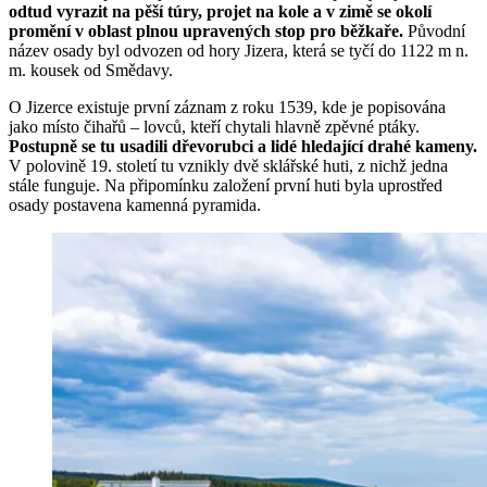
odtud vyrazit na pěší túry, projet na kole a v zimě se okolí
promění v oblast plnou upravených stop pro běžkaře.
Původní
název osady byl odvozen od hory Jizera, která se tyčí do 1122 m n.
m. kousek od Smědavy.
O Jizerce existuje první záznam z roku 1539, kde je popisována
jako místo čihařů – lovců, kteří chytali hlavně zpěvné ptáky.
Postupně se tu usadili dřevorubci a lidé hledající drahé kameny.
V polovině 19. století tu vznikly dvě sklářské huti, z nichž jedna
stále funguje. Na připomínku založení první huti byla uprostřed
osady postavena kamenná pyramida.