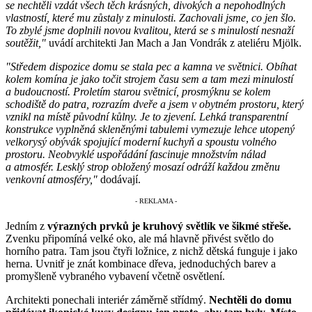
se nechtěli vzdát všech těch krásných, divokých a nepohodlných
vlastností, které mu zůstaly z minulosti. Zachovali jsme, co jen šlo.
To zbylé jsme doplnili novou kvalitou, která se s minulostí nesnaží
soutěžit,"
uvádí architekti Jan Mach a Jan Vondrák z ateliéru Mjölk.
"Středem dispozice domu se stala pec a kamna ve světnici. Obíhat
kolem komína je jako točit strojem času sem a tam mezi minulostí
a budoucností. Proletím starou světnicí, prosmýknu se kolem
schodiště do patra, rozrazím dveře a jsem v obytném prostoru, který
vznikl na místě původní kůlny. Je to zjevení. Lehká transparentní
konstrukce vyplněná skleněnými tabulemi vymezuje lehce utopený
velkorysý obývák spojující moderní kuchyň a spoustu volného
prostoru. Neobvyklé uspořádání fascinuje množstvím nálad
a atmosfér. Lesklý strop obložený mosazí odráží každou změnu
venkovní atmosféry,"
dodávají.
Jedním z
výrazných prvků je kruhový světlík ve šikmé střeše.
Zvenku připomíná velké oko, ale má hlavně přivést světlo do
horního patra. Tam jsou čtyři ložnice, z nichž dětská funguje i jako
herna. Uvnitř je znát kombinace dřeva, jednoduchých barev a
promyšleně vybraného vybavení včetně osvětlení.
Architekti ponechali interiér záměrně střídmý.
Nechtěli do domu