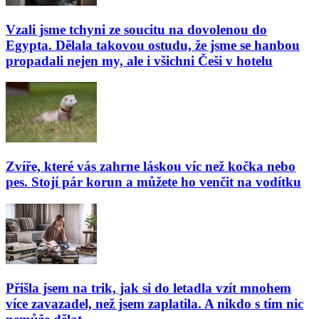
Vzali jsme tchyni ze soucitu na dovolenou do
Egypta. Dělala takovou ostudu, že jsme se hanbou
propadali nejen my, ale i všichni Češi v hotelu
Zvíře, které vás zahrne láskou víc než kočka nebo
pes. Stojí pár korun a můžete ho venčit na vodítku
Přišla jsem na trik, jak si do letadla vzít mnohem
více zavazadel, než jsem zaplatila. A nikdo s tím nic