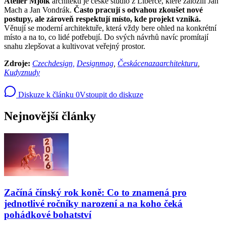
Ateliér Mjölk
architekti je české studio z Liberce, které založili Jan
Mach a Jan Vondrák.
Často pracují s odvahou zkoušet nové
postupy, ale zároveň respektují místo, kde projekt vzniká.
Věnují se moderní architektuře, která vždy bere ohled na konkrétní
místo a na to, co lidé potřebují. Do svých návrhů navíc promítají
snahu zlepšovat a kultivovat veřejný prostor.
Zdroje:
Czechdesign,
Designmag
,
Českácenazaarchitekturu
,
Kudyznudy
Diskuze k článku
0
Vstoupit do diskuze
Nejnovější články
Začíná čínský rok koně: Co to znamená pro
jednotlivé ročníky narození a na koho čeká
pohádkové bohatství