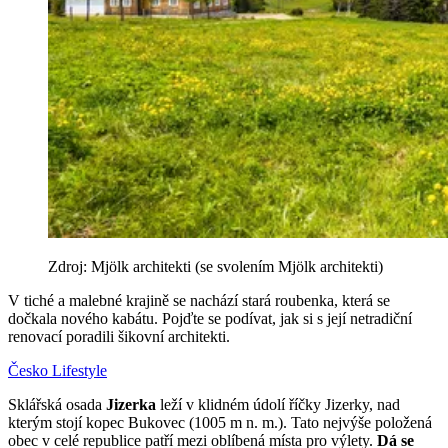
Zdroj: Mjölk architekti (se svolením Mjölk architekti)
V tiché a malebné krajině se nachází stará roubenka, která se
dočkala nového kabátu. Pojďte se podívat, jak si s její netradiční
renovací poradili šikovní architekti.
Česko
Lifestyle
Sklářská osada
Jizerka
leží v klidném údolí říčky Jizerky, nad
kterým stojí kopec Bukovec (1005 m n. m.). Tato nejvýše položená
obec v celé republice patří mezi oblíbená místa pro výlety.
Dá se