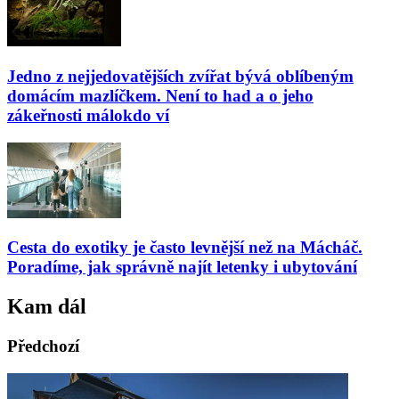
Jedno z nejjedovatějších zvířat bývá oblíbeným
domácím mazlíčkem. Není to had a o jeho
zákeřnosti málokdo ví
Cesta do exotiky je často levnější než na Mácháč.
Poradíme, jak správně najít letenky i ubytování
Kam dál
Předchozí