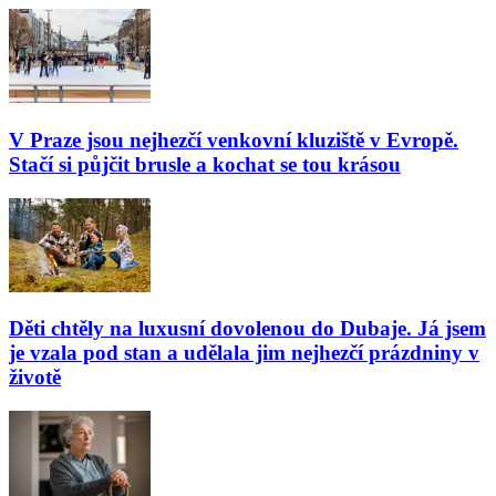
V Praze jsou nejhezčí venkovní kluziště v Evropě.
Stačí si půjčit brusle a kochat se tou krásou
Děti chtěly na luxusní dovolenou do Dubaje. Já jsem
je vzala pod stan a udělala jim nejhezčí prázdniny v
životě