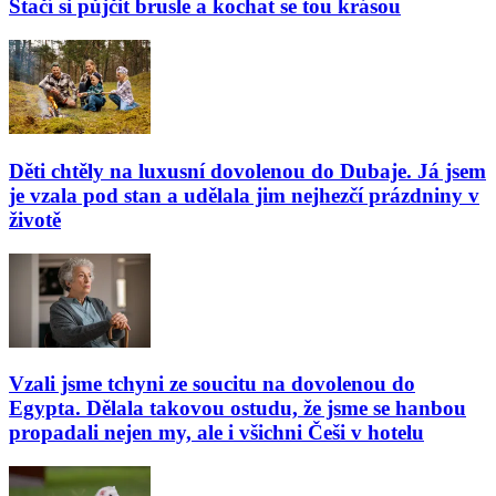
Stačí si půjčit brusle a kochat se tou krásou
Děti chtěly na luxusní dovolenou do Dubaje. Já jsem
je vzala pod stan a udělala jim nejhezčí prázdniny v
životě
Vzali jsme tchyni ze soucitu na dovolenou do
Egypta. Dělala takovou ostudu, že jsme se hanbou
propadali nejen my, ale i všichni Češi v hotelu