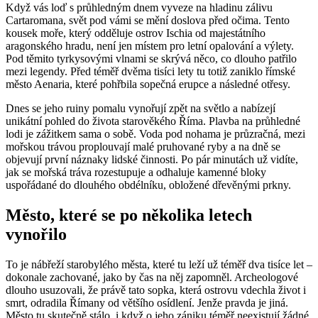
Když vás loď s průhledným dnem vyveze na hladinu zálivu
Cartaromana, svět pod vámi se mění doslova před očima. Tento
kousek moře, který odděluje ostrov Ischia od majestátního
aragonského hradu, není jen místem pro letní opalování a výlety.
Pod těmito tyrkysovými vlnami se skrývá něco, co dlouho patřilo
mezi legendy. Před téměř dvěma tisíci lety tu totiž zaniklo římské
město Aenaria, které pohřbila sopečná erupce a následné otřesy.
Dnes se jeho ruiny pomalu vynořují zpět na světlo a nabízejí
unikátní pohled do života starověkého Říma. Plavba na průhledné
lodi je zážitkem sama o sobě. Voda pod nohama je průzračná, mezi
mořskou trávou proplouvají malé pruhované ryby a na dně se
objevují první náznaky lidské činnosti. Po pár minutách už vidíte,
jak se mořská tráva rozestupuje a odhaluje kamenné bloky
uspořádané do dlouhého obdélníku, obložené dřevěnými prkny.
Město, které se po několika letech
vynořilo
To je nábřeží starobylého města, které tu leží už téměř dva tisíce let –
dokonale zachované, jako by čas na něj zapomněl. Archeologové
dlouho usuzovali, že právě tato sopka, která ostrovu vdechla život i
smrt, odradila Římany od většího osídlení. Jenže pravda je jiná.
Město tu skutečně stálo, i když o jeho zániku téměř neexistují žádné