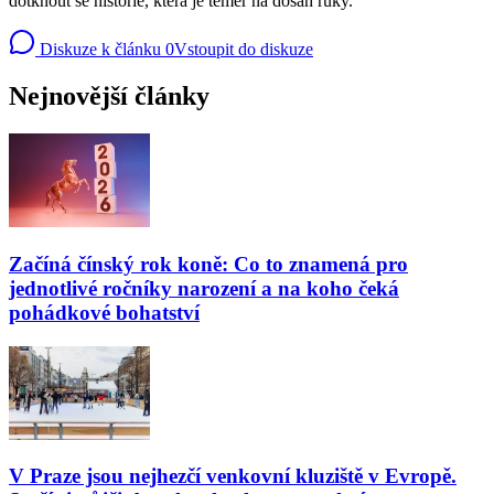
dotknout se historie, která je téměř na dosah ruky.
Diskuze k článku
0
Vstoupit do diskuze
Nejnovější články
Začíná čínský rok koně: Co to znamená pro
jednotlivé ročníky narození a na koho čeká
pohádkové bohatství
V Praze jsou nejhezčí venkovní kluziště v Evropě.