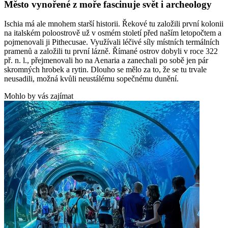
Město vynořené z moře fascinuje svět i archeology
Ischia má ale mnohem starší historii. Řekové tu založili první kolonii
na italském poloostrově už v osmém století před naším letopočtem a
pojmenovali ji Pithecusae. Využívali léčivé síly místních termálních
pramenů a založili tu první lázně. Římané ostrov dobyli v roce 322
př. n. l., přejmenovali ho na Aenaria a zanechali po sobě jen pár
skromných hrobek a rytin. Dlouho se mělo za to, že se tu trvale
neusadili, možná kvůli neustálému sopečnému dunění.
Mohlo by vás zajímat