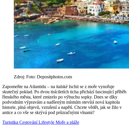
Zdroj: Foto: Depositphotos.com
Zapomeňte na Atlantidu – na italské Ischii se z moře vynořuje
skutečný poklad. Po dvou tisíciletích ticha přichází fascinující příběh
římského města, které zmizelo po výbuchu sopky. Dnes se díky
podvodním výpravám a nadšeným místním otevírá nová kapitola
historie, plná objevů, vzrušení a napětí. Chcete vědět, jak se žilo v
antice a co vše se skrývá pod průzračnými vlnami?
Turistika
Cestování
Lifestyle
Moře a pláže