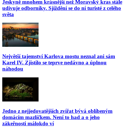
Jeskyně mnohem krásnější než Moravský kras stále
udivuje odborníky. Sjíždění se do ní turisté z celého
světa
Největší tajemství Karlova mostu neznal ani sám
Karel IV. Zjistilo se teprve nedávno a úplnou
náhodou
Jedno z nejjedovatějších zvířat bývá oblíbeným
domácím mazlíčkem. Není to had a o jeho
zákeřnosti málokdo ví