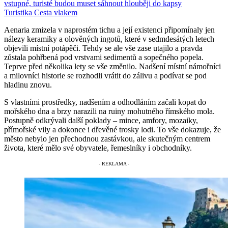
vstupné, turisté budou muset sáhnout hlouběji do kapsy
Turistika
Cesta vlakem
Aenaria zmizela v naprostém tichu a její existenci připomínaly jen
nálezy keramiky a olověných ingotů, které v sedmdesátých letech
objevili místní potápěči. Tehdy se ale vše zase utajilo a pravda
zůstala pohřbená pod vrstvami sedimentů a sopečného popela.
Teprve před několika lety se vše změnilo. Nadšení místní námořníci
a milovníci historie se rozhodli vrátit do zálivu a podívat se pod
hladinu znovu.
S vlastními prostředky, nadšením a odhodláním začali kopat do
mořského dna a brzy narazili na ruiny mohutného římského mola.
Postupně odkrývali další poklady – mince, amfory, mozaiky,
přímořské vily a dokonce i dřevěné trosky lodi. To vše dokazuje, že
město nebylo jen přechodnou zastávkou, ale skutečným centrem
života, které mělo své obyvatele, řemeslníky i obchodníky.