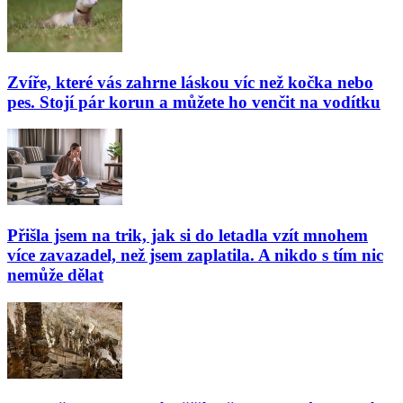
Zvíře, které vás zahrne láskou víc než kočka nebo
pes. Stojí pár korun a můžete ho venčit na vodítku
Přišla jsem na trik, jak si do letadla vzít mnohem
více zavazadel, než jsem zaplatila. A nikdo s tím nic
nemůže dělat