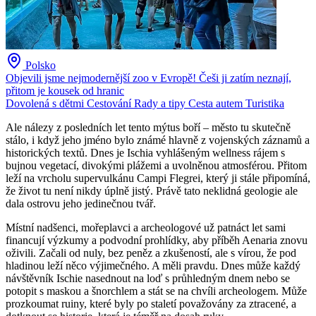
Polsko
Objevili jsme nejmodernější zoo v Evropě! Češi ji zatím neznají,
přitom je kousek od hranic
Dovolená s dětmi
Cestování
Rady a tipy
Cesta autem
Turistika
Ale nálezy z posledních let tento mýtus boří – město tu skutečně
stálo, i když jeho jméno bylo známé hlavně z vojenských záznamů a
historických textů. Dnes je Ischia vyhlášeným wellness rájem s
bujnou vegetací, divokými plážemi a uvolněnou atmosférou. Přitom
leží na vrcholu supervulkánu Campi Flegrei, který ji stále připomíná,
že život tu není nikdy úplně jistý. Právě tato neklidná geologie ale
dala ostrovu jeho jedinečnou tvář.
Místní nadšenci, mořeplavci a archeologové už patnáct let sami
financují výzkumy a podvodní prohlídky, aby příběh Aenaria znovu
oživili. Začali od nuly, bez peněz a zkušeností, ale s vírou, že pod
hladinou leží něco výjimečného. A měli pravdu. Dnes může každý
návštěvník Ischie nasednout na loď s průhledným dnem nebo se
potopit s maskou a šnorchlem a stát se na chvíli archeologem. Může
prozkoumat ruiny, které byly po staletí považovány za ztracené, a