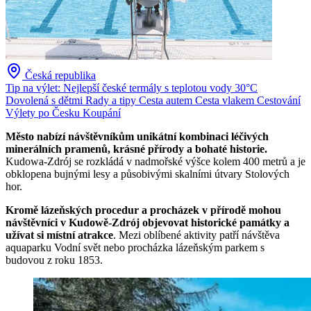
Česká republika
Tip na výlet: Nejlepší české termály s teplotou vody 30°C
Dovolená s dětmi
Rady a tipy
Cesta autem
Cesta vlakem
Cestování
Výlety po Česku
Koupání
Město nabízí návštěvníkům unikátní kombinaci léčivých
minerálních pramenů, krásné přírody a bohaté historie.
Kudowa-Zdrój se rozkládá v nadmořské výšce kolem 400 metrů a je
obklopena bujnými lesy a působivými skalními útvary Stolových
hor.
Kromě lázeňských procedur a procházek v přírodě mohou
návštěvníci v Kudowě-Zdrój objevovat historické památky a
užívat si místní atrakce
. Mezi oblíbené aktivity patří návštěva
aquaparku Vodní svět nebo procházka lázeňským parkem s
budovou z roku 1853.