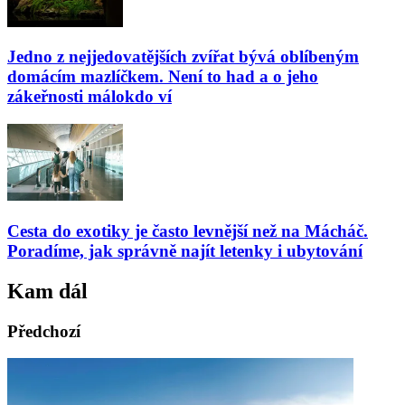
Jedno z nejjedovatějších zvířat bývá oblíbeným
domácím mazlíčkem. Není to had a o jeho
zákeřnosti málokdo ví
Cesta do exotiky je často levnější než na Mácháč.
Poradíme, jak správně najít letenky i ubytování
Kam dál
Předchozí