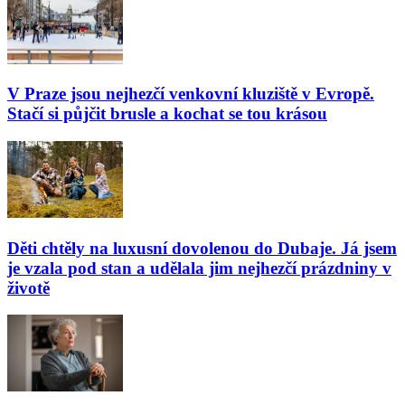
V Praze jsou nejhezčí venkovní kluziště v Evropě.
Stačí si půjčit brusle a kochat se tou krásou
Děti chtěly na luxusní dovolenou do Dubaje. Já jsem
je vzala pod stan a udělala jim nejhezčí prázdniny v
životě